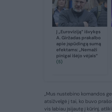
Į „Euroviziją“ išvykęs
A. Giržadas prakalbo
apie įspūdingą sumą
efektams: „Nemaži
pinigai išėjo vėjais“
(5)
„Mus nustebino komandos geran
atsižvelgė į tai, ko buvo prašo
vis labiau įsijautę į kūrinį, at