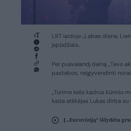
LRT laidoje „Labas diena, Liet
įspūdžiais.
Per pusvalandį dainą „Tavo aky
pastabos, neįgyvendinti norai
„Turime kelis kadrus kūrinio met
kada atlikėjas Lukas dirba su
Į „Euroviziją“ išlydėta gr