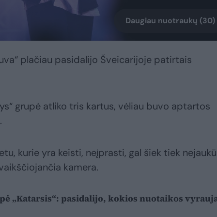
Daugiau nuotraukų (30)
uva“ plačiau pasidalijo Šveicarijoje patirtais
s“ grupė atliko tris kartus, vėliau buvo aptartos
.
u, kurie yra keisti, neįprasti, gal šiek tiek nejaukū
 vaikščiojančia kamera.
upė „Katarsis“: pasidalijo, kokios nuotaikos vyrauj