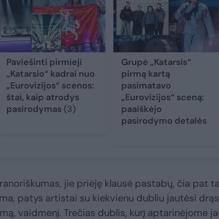
Paviešinti pirmieji
Grupė „Katarsis“
„Katarsio“ kadrai nuo
pirmą kartą
„Eurovizijos“ scenos:
pasimatavo
štai, kaip atrodys
„Eurovizijos“ sceną:
pasirodymas
(3)
paaiškėjo
pasirodymo detalės
oriškumas, jie priėję klausė pastabų, čia pat ta
ma, patys artistai su kiekvienu dubliu jautėsi drąs
likimą, vaidmenį. Trečias dublis, kurį aptarinėjome j