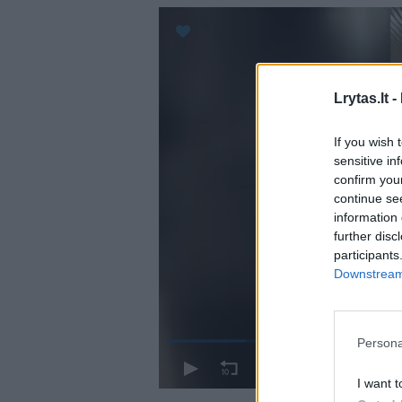
Lrytas.lt -
If you wish 
sensitive in
confirm you
continue se
information 
further disc
participants
Downstream 
Persona
I want t