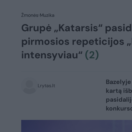
Žmonės
Muzika
Grupė „Katarsis“ pasid
pirmosios repeticijos „
intensyviau“
(2)
Bazelyje
Lrytas.lt
kartą iš
pasidali
konkurso