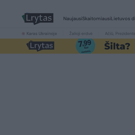
Naujausi
Skaitomiausi
Lietuvos d
Karas Ukrainoje
Žalioji erdvė
Ačiū, Prezident