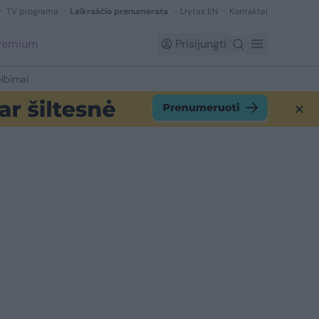
TV programa
Laikraščio prenumerata
Lrytas EN
Kontaktai
Premium
Prisijungti
lbimai