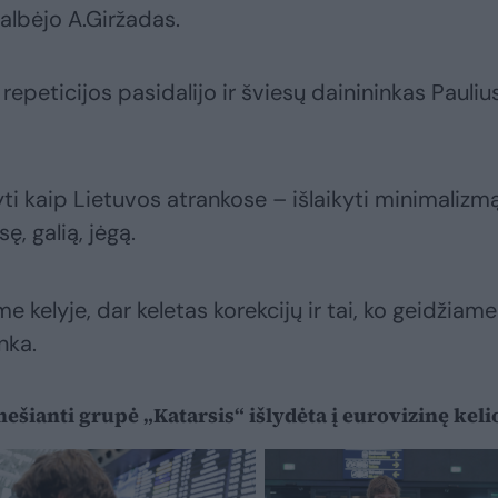
 kalbėjo A.Giržadas.
epeticijos pasidalijo ir šviesų dainininkas Pauliu
 kaip Lietuvos atrankose – išlaikyti minimalizmą
ę, galią, jėgą.
kelyje, dar keletas korekcijų ir tai, ko geidžiame 
nka.
nešianti grupė „Katarsis“ išlydėta į eurovizinę kel