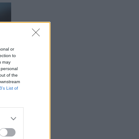
sonal or
ection to
ou may
 personal
out of the
 downstream
B’s List of