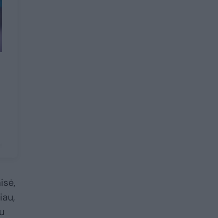
isė,
iau,
au