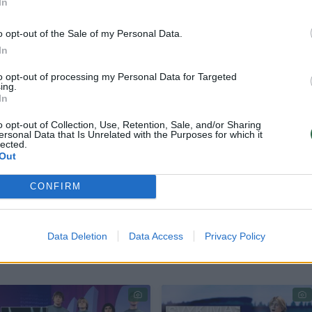
In
 mūsų kadrų, norėjome jį palikti nuo pradžių iki g
o opt-out of the Sale of my Personal Data.
keletą kadrų, jiems norėjosi dinamikos. Šioje vieto
In
i taip, kaip norime mes – taip buvo mūsų atrankoj
to opt-out of processing my Personal Data for Targeted
tęstinumas“, – dalijosi pasirodymo režisierius Povil
ing.
In
o opt-out of Collection, Use, Retention, Sale, and/or Sharing
ersonal Data that Is Unrelated with the Purposes for which it
lected.
rganizuojančios šalys vis geriau įsiklauso į dalyv
Out
etuvos delegacijos „Eurovizijoje“ vadovas Audrius
CONFIRM
Data Deletion
Data Access
Privacy Policy