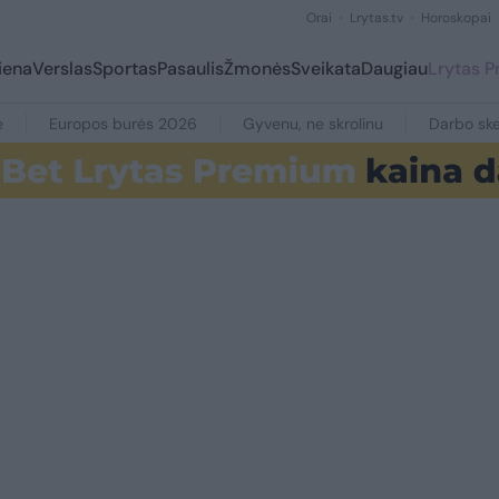
Orai
Lrytas.tv
Horoskopai
iena
Verslas
Sportas
Pasaulis
Žmonės
Sveikata
Daugiau
Lrytas 
e
Europos burės 2026
Gyvenu, ne skrolinu
Darbo ske