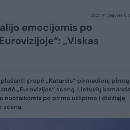
2025 m. gegužės 6 d.
alijo emocijomis po
Eurovizijoje“: „Viskas
 plušanti grupė „Katarsis“ pirmadienį pirmą
bandė „Eurovizijos“ sceną. Lietuvių komand
jo nuotaikomis po pirmo užlipimo į didžiąją
 sceną.