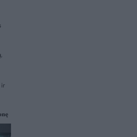
s
,
ir
ionę