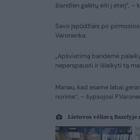
šiandien galėtų eiti į eterį“, –
Savo įspūdžiais po pirmosios r
Varonenka.
„Apšvietimą bandėme palaikyti
neperspausti ir išlaikyti tą mas
Manau, kad esame labai gerame 
norime“, – šypsojosi P.Varone
Lietuvos vėliavą Bazelyje 