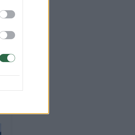
alo,
je
e,
as
ių