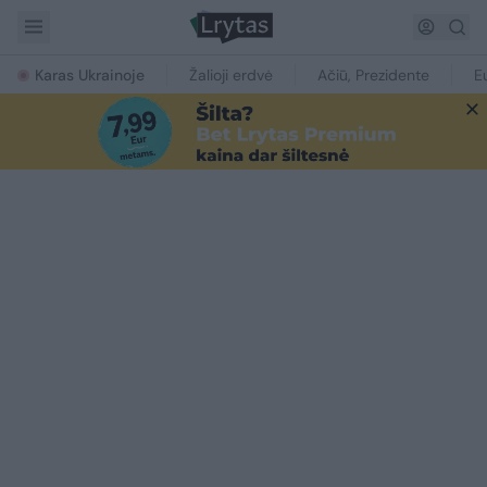
Karas Ukrainoje
Žalioji erdvė
Ačiū, Prezidente
E