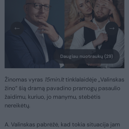
Daugiau nuotraukų (29)
Žinomas vyras
15min.lt
tinklalaidėje „Valinskas
žino“ šią dramą pavadino pramogų pasaulio
žaidimu, kuriuo, jo manymu, stebėtis
nereikėtų.
A. Valinskas pabrėžė, kad tokia situacija jam