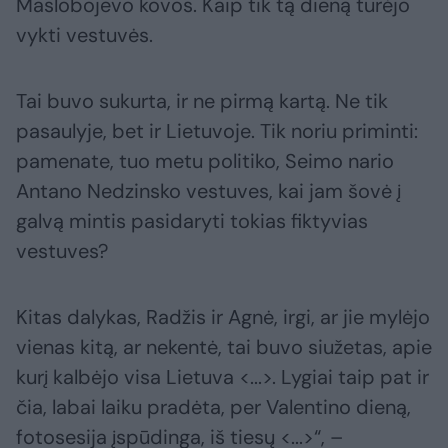
Maslobojevo kovos. Kaip tik tą dieną turėjo
vykti vestuvės.
Tai buvo sukurta, ir ne pirmą kartą. Ne tik
pasaulyje, bet ir Lietuvoje. Tik noriu priminti:
pamenate, tuo metu politiko, Seimo nario
Antano Nedzinsko vestuves, kai jam šovė į
galvą mintis pasidaryti tokias fiktyvias
vestuves?
Kitas dalykas, Radžis ir Agnė, irgi, ar jie mylėjo
vienas kitą, ar nekentė, tai buvo siužetas, apie
kurį kalbėjo visa Lietuva <...>. Lygiai taip pat ir
čia, labai laiku pradėta, per Valentino dieną,
fotosesija įspūdinga, iš tiesų <...>“, –