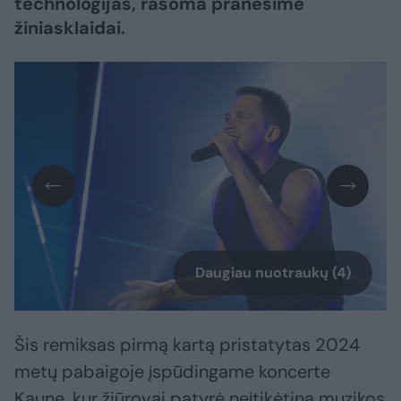
technologijas, rašoma pranešime
žiniasklaidai.
Daugiau nuotraukų (4)
Šis remiksas pirmą kartą pristatytas 2024
metų pabaigoje įspūdingame koncerte
Kaune, kur žiūrovai patyrė neįtikėtiną muzikos