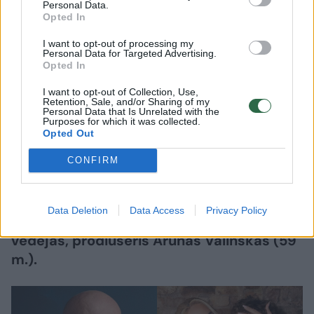
Personal Data.
Opted In
2026 m. rugpjūčio 6 d. 18:21
I want to opt-out of processing my
Personal Data for Targeted Advertising.
Opted In
Lrytas.lt
I want to opt-out of Collection, Use,
Retention, Sale, and/or Sharing of my
Personal Data that Is Unrelated with the
Purposes for which it was collected.
Pastarosiomis dienomis socialiniuose
Opted Out
tinkluose netyla kalbos apie verslininkės,
CONFIRM
vizažistės Oksanos Pikul (42 m.) ir
kovotojo Dominyko Dirksčio (24 m.)
skyrybas. Dabar nuomonę apie garsios
Data Deletion
Data Access
Privacy Policy
poros išsiskyrimą išsakė televizijos laidų
vedėjas, prodiuseris Arūnas Valinskas (59
m.).