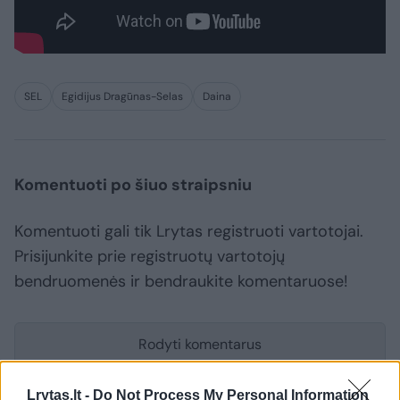
SEL
Egidijus Dragūnas-Selas
Daina
Komentuoti po šiuo straipsniu
Komentuoti gali tik Lrytas registruoti vartotojai.
Prisijunkite prie registruotų vartotojų
bendruomenės ir bendraukite komentaruose!
Rodyti komentarus
Prisijungti komentatoriams
Lrytas.lt -
Do Not Process My Personal Information