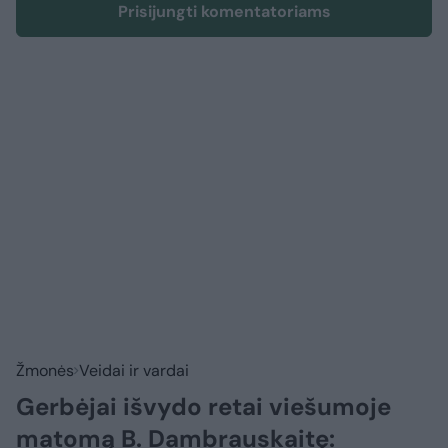
Prisijungti komentatoriams
Žmonės
Veidai ir vardai
Gerbėjai išvydo retai viešumoje
matomą B. Dambrauskaitę: