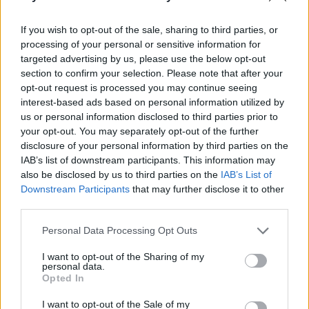
If you wish to opt-out of the sale, sharing to third parties, or
processing of your personal or sensitive information for
targeted advertising by us, please use the below opt-out
section to confirm your selection. Please note that after your
opt-out request is processed you may continue seeing
interest-based ads based on personal information utilized by
us or personal information disclosed to third parties prior to
your opt-out. You may separately opt-out of the further
disclosure of your personal information by third parties on the
IAB’s list of downstream participants. This information may
also be disclosed by us to third parties on the
IAB’s List of
Downstream Participants
that may further disclose it to other
third parties.
Personal Data Processing Opt Outs
Žmonės
Veidai ir vardai
I want to opt-out of the Sharing of my
Arūnas Valinskas išklojo, ką mano
personal data.
Opted In
apie Oksanos Pikul ir Dominyko
Dirksčio skyrybas
(5)
I want to opt-out of the Sale of my