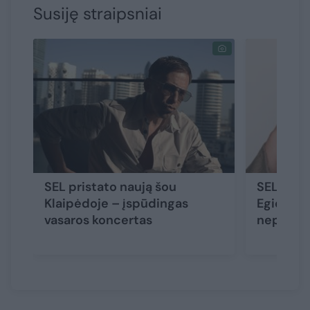
Susiję straipsniai
SEL pristato naują šou
SEL grįžt
Klaipėdoje – įspūdingas
Egidijus
vasaros koncertas
nepamir