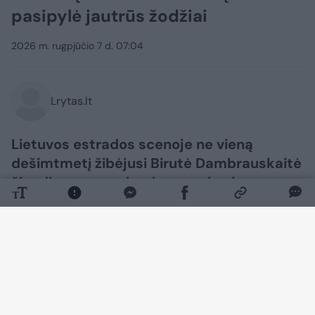
pasipylė jautrūs žodžiai
2026 m. rugpjūčio 7 d. 07:04
Lrytas.lt
Lietuvos estrados scenoje ne vieną
dešimtmetį žibėjusi Birutė Dambrauskaitė
šiandien gyvena kur kas ramiau ir
viešumoje pasirodo itin retai. Vis dėlto
visai neseniai gerbėjai išvydo naują
legendinės atlikėjos nuotrauką.