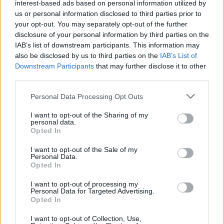
interest-based ads based on personal information utilized by
us or personal information disclosed to third parties prior to
your opt-out. You may separately opt-out of the further
disclosure of your personal information by third parties on the
IAB’s list of downstream participants. This information may
also be disclosed by us to third parties on the
IAB’s List of
Downstream Participants
that may further disclose it to other
third parties.
Personal Data Processing Opt Outs
Šalia turkio spalva pažymėtų linijų, kuriomis
I want to opt-out of the Sharing of my
personal data.
riedėjo tramvajuose įsitaisę konkurso dalyviai
Opted In
rikiavosi tūkstančiai žmonių.
I want to opt-out of the Sale of my
Personal Data.
Opted In
Entuziastingai nusiteikę „Eurovizijos“ gerbėjai
I want to opt-out of processing my
pasistengė – rinkosi ryškius drabužius,
Personal Data for Targeted Advertising.
Opted In
mojavo įvairiomis vėliavomis, tarp kurių
I want to opt-out of Collection, Use,
plevėsavo LGBTQ+ ir Palestinos simboliai.