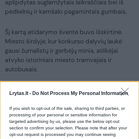
aplipdytas suglamžytais laikraščiais bei iš
pėdkelnių ir kamšalo pagamintais gumbais.
Šį kartą atidarymo šventė buvo išskirtinė.
Miesto širdyje, kur konkurso dalyvių laukė
gausi žurnalistų ir gerbėjų minia, atlikėjai
atvyko istoriniais miesto tramvajais ir
autobusais.
Dainininkė Vilija Matačiūnaitė – apie
Lrytas.lt -
Do Not Process My Personal Information
savęs paieškas, darbą nelegaliuose
vakarėliuose ir „Euroviziją“
If you wish to opt-out of the sale, sharing to third parties, or
processing of your personal or sensitive information for
targeted advertising by us, please use the below opt-out
section to confirm your selection. Please note that after your
opt-out request is processed you may continue seeing