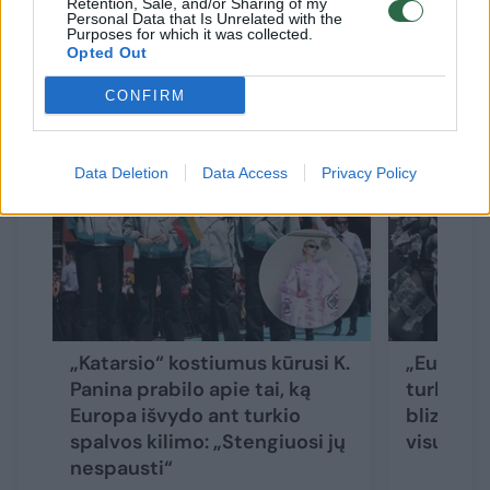
Retention, Sale, and/or Sharing of my
Personal Data that Is Unrelated with the
Purposes for which it was collected.
Opted Out
Susiję straipsniai
CONFIRM
Data Deletion
Data Access
Privacy Policy
„Katarsio“ kostiumus kūrusi K.
„Eurovizi
Panina prabilo apie tai, ką
turkio sp
Europa išvydo ant turkio
blizgučia
spalvos kilimo: „Stengiuosi jų
visų išsi
nespausti“