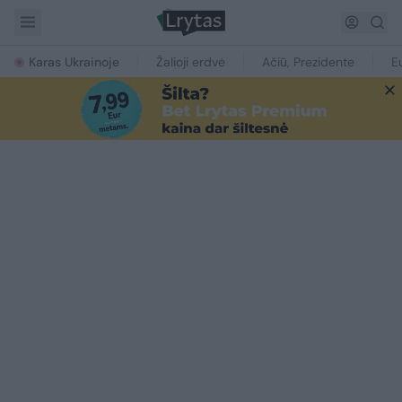
Karas Ukrainoje
Žalioji erdvė
Ačiū, Prezidente
E