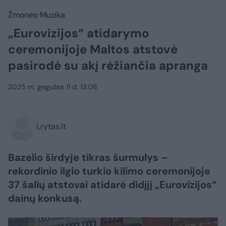
Žmonės
Muzika
„Eurovizijos“ atidarymo
ceremonijoje Maltos atstovė
pasirodė su akį rėžiančia apranga
2025 m. gegužės 11 d. 13:06
Lrytas.lt
Bazelio širdyje tikras šurmulys –
rekordinio ilgio turkio kilimo ceremonijoje
37 šalių atstovai atidarė didįjį „Eurovizijos“
dainų konkusą.