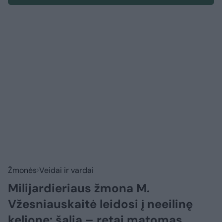
Žmonės
Veidai ir vardai
Milijardieriaus žmona M.
Vžesniauskaitė leidosi į neeilinę
kelionę: šalia – retai matomas