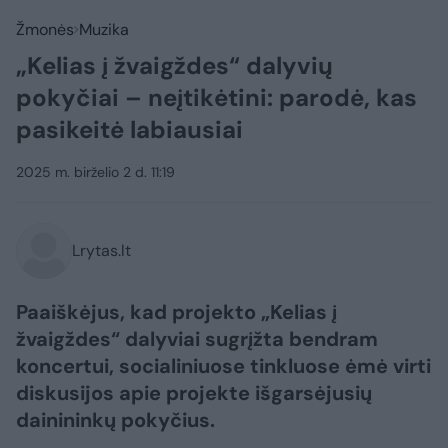
Žmonės
Muzika
„Kelias į žvaigždes“ dalyvių
pokyčiai – neįtikėtini: parodė, kas
pasikeitė labiausiai
2025 m. birželio 2 d. 11:19
Lrytas.lt
Paaiškėjus, kad projekto „Kelias į
žvaigždes“ dalyviai sugrįžta bendram
koncertui, socialiniuose tinkluose ėmė virti
diskusijos apie projekte išgarsėjusių
dainininkų pokyčius.