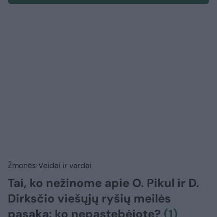
Žmonės
Veidai ir vardai
Tai, ko nežinome apie O. Pikul ir D.
Dirksčio viešųjų ryšių meilės
pasaką: ko nepastebėjote?
(1)