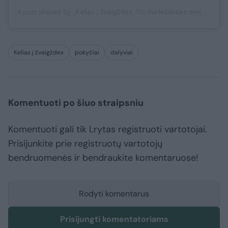
A post shared by „Kelias į žvaigždes. Po dvidešimties metų“ (@kelias_i_zvaigzdes_turas)
Kelias į žvaigždes
pokyčiai
dalyviai
Komentuoti po šiuo straipsniu
Komentuoti gali tik Lrytas registruoti vartotojai.
Prisijunkite prie registruotų vartotojų
bendruomenės ir bendraukite komentaruose!
Rodyti komentarus
Prisijungti komentatoriams