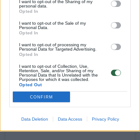
I want to opt-out of the Sharing of my
puikai žinomo dueto pasikeitimais. Tai –
personal data.
Opted In
Radžis Aleksandrovičius ir Agnė Petravičienė.
I want to opt-out of the Sale of my
Personal Data.
Opted In
„Mūsų ypatingas Agnės ir Radži duetas po
dvidešimties metų! Tie patys karšti,
I want to opt-out of processing my
Personal Data for Targeted Advertising.
charizmatiški ir scenoje spindintys!“, – apie
Opted In
duetą atsiliepė organizatoriai.
I want to opt-out of Collection, Use,
Retention, Sale, and/or Sharing of my
Personal Data that Is Unrelated with the
Purposes for which it was collected.
Opted Out
CONFIRM
Data Deletion
Data Access
Privacy Policy