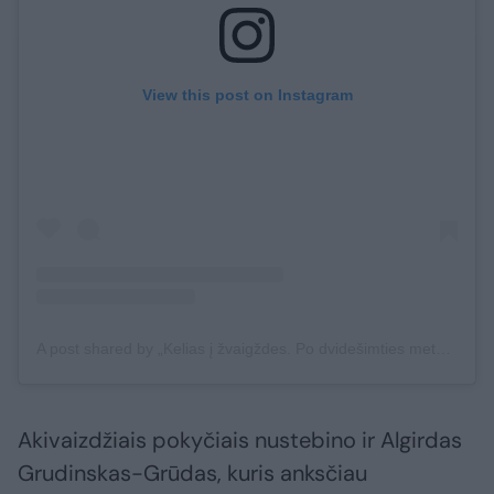
View this post on Instagram
A post shared by „Kelias į žvaigždes. Po dvidešimties metų“ (@kelias_i_zvaigzdes_turas)
Akivaizdžiais pokyčiais nustebino ir Algirdas
Grudinskas-Grūdas, kuris anksčiau