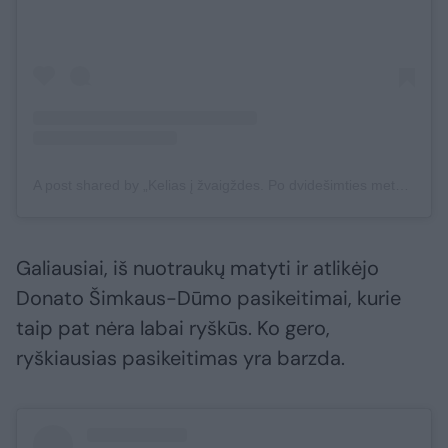
A post shared by „Kelias į žvaigždes. Po dvidešimties metų“ (@kelias_i_zvaigzdes_turas)
Galiausiai, iš nuotraukų matyti ir atlikėjo
Donato Šimkaus-Dūmo pasikeitimai, kurie
taip pat nėra labai ryškūs. Ko gero,
ryškiausias pasikeitimas yra barzda.