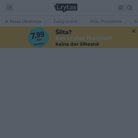
Karas Ukrainoje
Žalioji erdvė
Ačiū, Prezidente
E