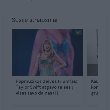
Susiję straipsniai
Popmuzikos deivės triumfas:
Kauno da
Taylor Swift atgavo teises į
koncertu
visas savo dainas
(1)
grupė „