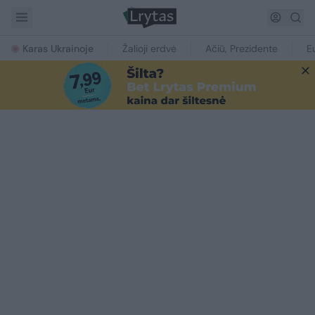
Karas Ukrainoje
Žalioji erdvė
Ačiū, Prezidente
E