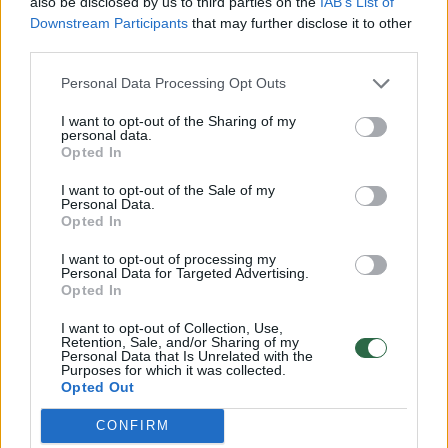
also be disclosed by us to third parties on the
IAB’s List of
„Dėkojame kūrėjams, jų atstovams ir teisių
Downstream Participants
that may further disclose it to other
paveldėtojams, patikėjusiems mums savo
third parties.
kūrinių DNR. Ačiū už leidimą ardyti ir iš naujo
Personal Data Processing Opt Outs
konstruoti, už pasitikėjimą ir atvirumą
I want to opt-out of the Sharing of my
dialogui, peržengiančiam laiko ir žanrų ribas.
personal data.
Opted In
Be šių idėjų nebūtų ir mūsų interpretacijų“, –
sako grupės nariai.
I want to opt-out of the Sale of my
Personal Data.
Opted In
I want to opt-out of processing my
Personal Data for Targeted Advertising.
Opted In
I want to opt-out of Collection, Use,
Retention, Sale, and/or Sharing of my
Personal Data that Is Unrelated with the
Purposes for which it was collected.
Opted Out
CONFIRM