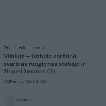
Žmonės
Veidai ir vardai
Vilniuje – futbolo karštinė:
svarbias rungtynes stebėjo ir
žinomi žmonės
(2)
2026 m. rugpjūčio 6 d. 17:38
Lrytas.lt