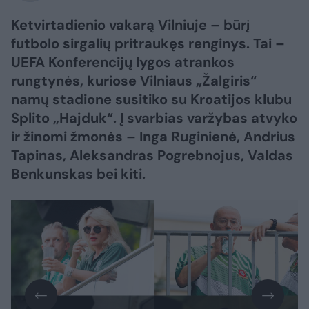
Ketvirtadienio vakarą Vilniuje – būrį
futbolo sirgalių pritraukęs renginys. Tai –
UEFA Konferencijų lygos atrankos
rungtynės, kuriose Vilniaus „Žalgiris“
namų stadione susitiko su Kroatijos klubu
Splito „Hajduk“. Į svarbias varžybas atvyko
ir žinomi žmonės – Inga Ruginienė, Andrius
Tapinas, Aleksandras Pogrebnojus, Valdas
Benkunskas bei kiti.