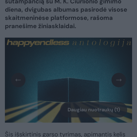
sutampančią su M. K. Čiurlionio gimimo
diena, dvigubas albumas pasirodė visose
skaitmeninėse platformose, rašoma
pranešime žiniasklaidai.
Daugiau nuotraukų (1)
Šis išskirtinis garso tyrimas, apimantis kelis