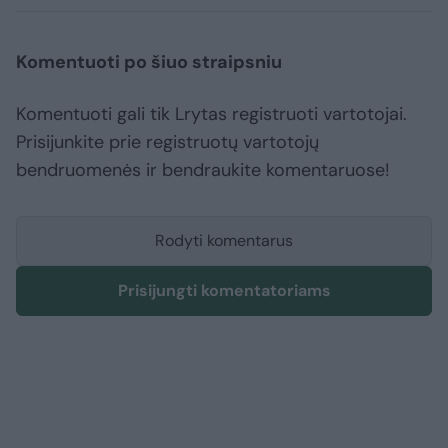
Komentuoti po šiuo straipsniu
Komentuoti gali tik Lrytas registruoti vartotojai.
Prisijunkite prie registruotų vartotojų
bendruomenės ir bendraukite komentaruose!
Rodyti komentarus
Prisijungti komentatoriams