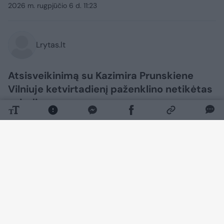
2026 m. rugpjūčio 6 d. 11:23
Lrytas.lt
Atsisveikinimą su Kazimira Prunskiene
Vilniuje ketvirtadienį paženklino netikėtas
sujudimas.