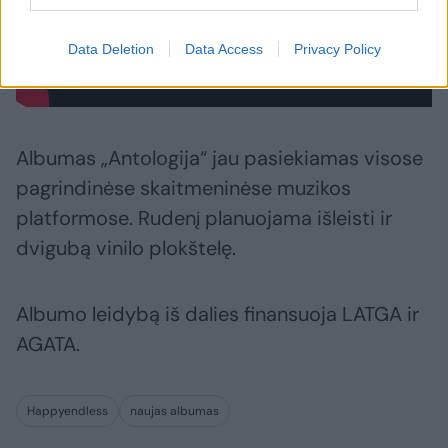
Data Deletion
Data Access
Privacy Policy
Albumas „Antologija“ jau pasiekiamas visose
pagrindinėse skaitmeninėse muzikos
platformose. Rudenį planuojama išleisti ir
dvigubą vinilo plokštelę.
Albumo leidybą iš dalies finansuoja LATGA ir
AGATA.
Happyendless
naujas albumas