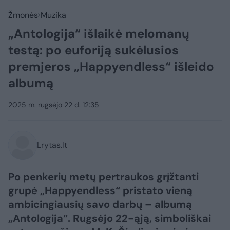
Žmonės
Muzika
„Antologija“ išlaikė melomanų
testą: po euforiją sukėlusios
premjeros „Happyendless“ išleido
albumą
2025 m. rugsėjo 22 d. 12:35
Lrytas.lt
Po penkerių metų pertraukos grįžtanti
grupė „Happyendless“ pristato vieną
ambicingiausių savo darbų – albumą
„Antologija“. Rugsėjo 22-ąją, simboliškai