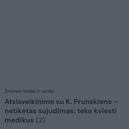
Žmonės
Veidai ir vardai
Atsisveikinime su K. Prunskiene –
netikėtas sujudimas: teko kviesti
medikus
(2)