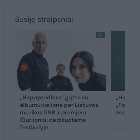
Susiję straipsniai
„Happyendless“ grįžta su
„Happyen
albumu: kelionė per Lietuvos
„Foje“: „
muzikos DNR ir premjera
voodoo 
Čiurlioniui dedikuotame
festivalyje