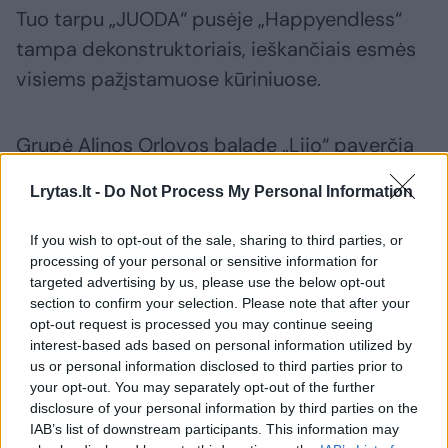
Tuo tarpu „JUODA“ pusėje „Happyendless“
tampa dekonstruktoriais, ieškančiais esmės
visiems pažįstamuose kūriniuose.
Grupė Alinos Orlovos baladę „Lijo“ paverčia
gaivališku himnu, o „EXEM“ elektroniką
Lrytas.lt -
Do Not Process My Personal Information
„Kuršiai“ – į gilią, pulsuojančią kelionę. Šalia jų
– naujai perskaitytos „Hiperbolės“, „BA.“,
If you wish to opt-out of the sale, sharing to third parties, or
Serumo ir kitų skirtingų kartų herojų dainos.
processing of your personal or sensitive information for
targeted advertising by us, please use the below opt-out
section to confirm your selection. Please note that after your
opt-out request is processed you may continue seeing
Pristatydami albumą, „Happyendless“
interest-based ads based on personal information utilized by
pabrėžia pagarbą originaliems kūrinių
us or personal information disclosed to third parties prior to
autoriams.
your opt-out. You may separately opt-out of the further
disclosure of your personal information by third parties on the
IAB’s list of downstream participants. This information may