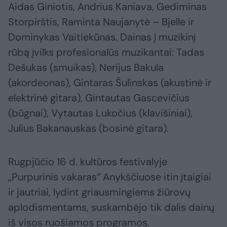
Aidas Giniotis, Andrius Kaniava, Gediminas
Storpirštis, Raminta Naujanytė – Bjelle ir
Dominykas Vaitiekūnas. Dainas į muzikinį
rūbą įvilks profesionalūs muzikantai: Tadas
Dešukas (smuikas), Nerijus Bakula
(akordeonas), Gintaras Šulinskas (akustinė ir
elektrinė gitara), Gintautas Gascevičius
(būgnai), Vytautas Lukočius (klavišiniai),
Julius Bakanauskas (bosinė gitara).
Rugpjūčio 16 d. kultūros festivalyje
„Purpurinis vakaras“ Anykščiuose itin įtaigiai
ir jautriai, lydint griausmingiems žiūrovų
aplodismentams, suskambėjo tik dalis dainų
iš visos ruošiamos programos.