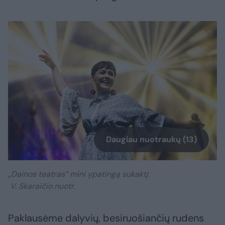
Daugiau nuotraukų (13)
„Dainos teatras“ mini ypatingą sukaktį.
V. Skaraičio nuotr.
Paklausėme dalyvių, besiruošiančių rudens