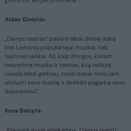
gyvos tol, kol jas prisimena“.
Aidas Giniotis:
„Dainos teatras“ padarė labai didelę įtaką
tiek Lietuvos populiariajai muzikai, tiek
teatrinei raiškai. Aš, kaip žmogus, kuriam
nesvetima muzika ir teatras, šitą reiškinį
visada labai gerbiau, todėl dabar noriu jam
atiduoti savo duoklę ir išreikšti pagarbą savo
dalyvavimu“.
Ilona Balsytė:
„Klausant gyvai atliekamos „Dainos teatro“