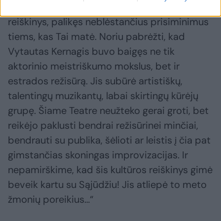
Nepakartotas ir, turbūt, nepakartojamas
reiškinys, palikęs neblėstančius prisiminimus
tiems, kas Tai matė. Noriu pabrėžti, kad
Vytautas Kernagis buvo baigęs ne tik
aktorinio meistriškumo mokslus, bet ir
estrados režisūrą. Jis subūrė artistiškų,
talentingų muzikantų, labai skirtingų kūrėjų
grupę. Šiame Teatre neužteko gerai groti, bet
reikėjo paklusti bendrai režisūrinei minčiai,
bendrauti su publika, šėlioti ar leistis į čia pat
gimstančias skoningas improvizacijas. Ir
nepamirškime, kad šis kultūros reiškinys gimė
beveik kartu su Sąjūdžiu! Jis atliepė to meto
žmonių poreikius…“