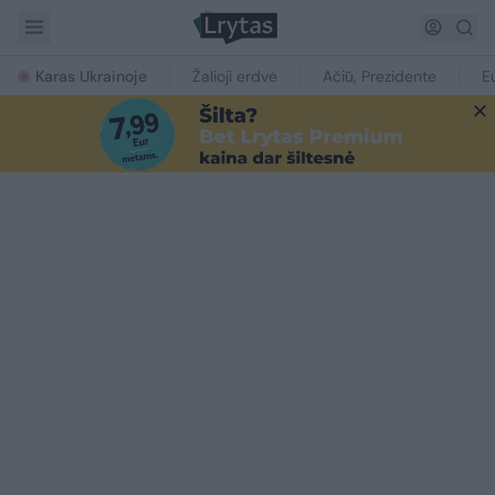
Karas Ukrainoje
Žalioji erdvė
Ačiū, Prezidente
E