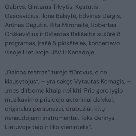
Gabrys, Gintaras Tilvytis, Kęstutis
Gascevičius, Ilona Balsytė, Edvinas Dargis,
Arūnas Degutis, Rita Mironaitė, Robertas
Griškevičius ir Ričardas Bakšaitis sukūrė 8
programas, įrašė 5 plokšteles, koncertavo
visoje Lietuvoje, JAV ir Kanadoje.
„Dainos teatras“ turėjo žiūrovus, o ne
klausytojus“, – yra sakęs Vytautas Kernagis, –
„mes dirbome kitaip nei kiti. Prie gero lygio
muzikavimo prisidėjo aktoriniai dalykai,
originalūs personažai, drabužiai, kitų
nenaudojami instrumentai. Toks derinys
Lietuvoje taip ir liko vienintelis“.