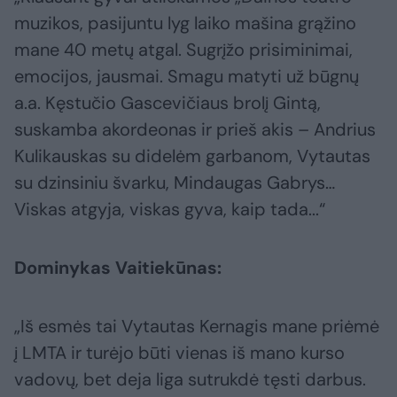
muzikos, pasijuntu lyg laiko mašina grąžino
mane 40 metų atgal. Sugrįžo prisiminimai,
emocijos, jausmai. Smagu matyti už būgnų
a.a. Kęstučio Gascevičiaus brolį Gintą,
suskamba akordeonas ir prieš akis – Andrius
Kulikauskas su didelėm garbanom, Vytautas
su dzinsiniu švarku, Mindaugas Gabrys…
Viskas atgyja, viskas gyva, kaip tada...“
Dominykas Vaitiekūnas:
„Iš esmės tai Vytautas Kernagis mane priėmė
į LMTA ir turėjo būti vienas iš mano kurso
vadovų, bet deja liga sutrukdė tęsti darbus.