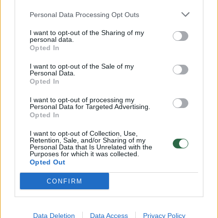
kurio mokėsi kiti muzikantai. Taip elgiasi
menininkai – autoritetai. Man „Dainos
Personal Data Processing Opt Outs
teatras“ visad buvo pavyzdys, kurio reikšmę
I want to opt-out of the Sharing of my
personal data.
supratau ne iš karto. Ruošiantis rudens
Opted In
koncertams, ieškau įtaigių interpretacijų. Nors
I want to opt-out of the Sale of my
dainos, kurias atliksiu – puikiai žinomos ir
Personal Data.
Opted In
dažnai atliekamos, bet ieškau rakto, kaip jas
I want to opt-out of processing my
teisingai perteikti žiūrovui, perleidžiant jas
Personal Data for Targeted Advertising.
per save ir primenant originalių versijų
Opted In
skambesį“.
I want to opt-out of Collection, Use,
Retention, Sale, and/or Sharing of my
Personal Data that Is Unrelated with the
Purposes for which it was collected.
Gediminas Storpirštis:
Opted Out
CONFIRM
„Dainos teatras“ – viršukalnė Lietuvos
dainuojamosios poezijos žemėlapyje.
Data Deletion
Data Access
Privacy Policy