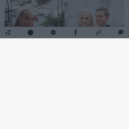
Daugiau nuotraukų (16)
Apie asmeninį gyvenimą nuomonės
formuotoja ir verslininkė pastaruoju metu
kalba gana atvirai. Bendraudama su savo
auditorija socialiniuose tinkluose ji nevengia
ir jautresnių temų, susijusių su nutrūkusiais