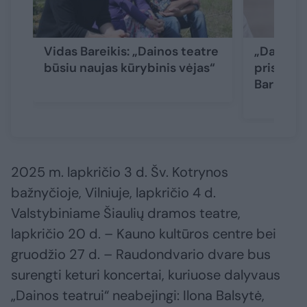
Vidas Bareikis: „Dainos teatre
„Dainos t
būsiu naujas kūrybinis vėjas“
prisijungs
Bareikis
2025 m. lapkričio 3 d. Šv. Kotrynos
bažnyčioje, Vilniuje, lapkričio 4 d.
Valstybiniame Šiaulių dramos teatre,
lapkričio 20 d. – Kauno kultūros centre bei
gruodžio 27 d. – Raudondvario dvare bus
surengti keturi koncertai, kuriuose dalyvaus
„Dainos teatrui“ neabejingi: Ilona Balsytė,