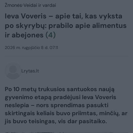
Žmonės
Veidai ir vardai
Ieva Voveris – apie tai, kas vyksta
po skyrybų: prabilo apie alimentus
ir abejones
(4)
2026 m. rugpjūčio 8 d. 07:11
Lrytas.lt
Po 10 metų trukusios santuokos naują
gyvenimo etapą pradėjusi Ieva Voveris
neslepia – nors sprendimas pasukti
skirtingais keliais buvo priimtas, minčių, ar
jis buvo teisingas, vis dar pasitaiko.