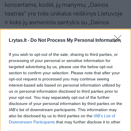
koncertams, kodėl, jų manymu, „Dainos
teatras“ yra toks unikalus reiškinys Lietuvoje
ir koks jų asmeninis santykis su „Dainos
teatru“.
Lrytas.lt -
Do Not Process My Personal Information
Raminta Naujanytė – Bjelle:
If you wish to opt-out of the sale, sharing to third parties, or
processing of your personal or sensitive information for
targeted advertising by us, please use the below opt-out
„Dainos teatras“ yra neatkartojamas muzikos
section to confirm your selection. Please note that after your
kolektyvas, kuriame kiekvienas narys buvo
opt-out request is processed you may continue seeing
interest-based ads based on personal information utilized by
asmenybė. Kūrybiškas ansamblis savo
us or personal information disclosed to third parties prior to
dainomis ir atlikimu tiko ir vis dar tinka
your opt-out. You may separately opt-out of the further
plačiam klausytojų ratui. Jie nėjo lengviausiu
disclosure of your personal information by third parties on the
IAB’s list of downstream participants. This information may
populiauraus žanro keliu, prisitaikymo keliu –
also be disclosed by us to third parties on the
IAB’s List of
jie kūrė savitą, originalų muzikos skambesį iš
Downstream Participants
that may further disclose it to other
third parties.