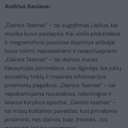
Andrius Kaniava:
„Dainos Teatras“ – tai sugrįžimas į laikus, kai
muzika buvo paslaptis. Kai vinilo plokštelėse
ir magnetofono juostose slypintys atlikėjai
buvo tolimi, nepasiekiami ir neapčiuopiami.
„Dainos Teatras“ – tai dainos, kurias
klausytojas įsimindavo, vos išgirdęs, be jokių
socialinių tinklų ir masinės informacijos
priemonių pagalbos. „Dainos Teatras“ – tai
nepakartojama nuostabios, talentingos ir
laisvos kūrybos epocha. „Dainos teatras“ –
tai mūsų kultūrinis paveldas, kurį privaloma
prisiminti, nes dainos, kaip žmonės. Jos