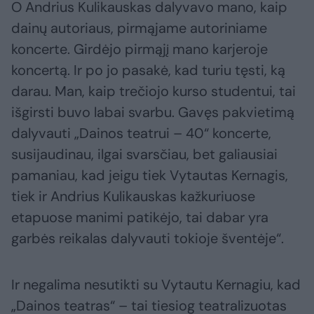
O Andrius Kulikauskas dalyvavo mano, kaip
dainų autoriaus, pirmąjame autoriniame
koncerte. Girdėjo pirmąjį mano karjeroje
koncertą. Ir po jo pasakė, kad turiu tęsti, ką
darau. Man, kaip trečiojo kurso studentui, tai
išgirsti buvo labai svarbu. Gavęs pakvietimą
dalyvauti „Dainos teatrui – 40“ koncerte,
susijaudinau, ilgai svarsčiau, bet galiausiai
pamaniau, kad jeigu tiek Vytautas Kernagis,
tiek ir Andrius Kulikauskas kažkuriuose
etapuose manimi patikėjo, tai dabar yra
garbės reikalas dalyvauti tokioje šventėje“.
Ir negalima nesutikti su Vytautu Kernagiu, kad
„Dainos teatras“ – tai tiesiog teatralizuotas