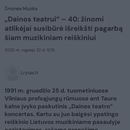
Žmonės
Muzika
„Dainos teatrui“ – 40: žinomi
atlikėjai susibūrė išreikšti pagarbą
šiam muzikiniam reiškiniui
2025 m. rugsėjo 22 d. 12:15
Lrytas.lt
1991 m. gruodžio 25 d. tuometiniuose
Vilniaus profsąjungų rūmuose ant Tauro
kalno įvyko paskutinis „Dainos teatro“
koncertas. Kartu su juo baigėsi ypatingo
reiškinio Lietuvos muzikiniame pasaulyje
egzistavimas, rašoma pranešime