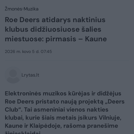
Žmonės
Muzika
Roe Deers atidarys naktinius
klubus didžiuosiuose šalies
miestuose: pirmasis – Kaune
2026 m. kovo 5 d. 07:45
Lrytas.lt
Elektroninės muzikos kūrėjas ir didžėjus
Roe Deers pristato naują projektą „Deers
Club“. Tai asmeniniai vienos nakties
klubai, kurie šiais metais įsikurs Vilniuje,
Kaune ir Klaipėdoje, rašoma pranešime
žiniasklaidai.