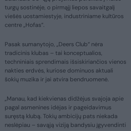
turgų sostinėje, o pirmąjį liepos savaitgalį
viešės uostamiestyje, industriniame kultūros
centre „Hofas“.
Pasak sumanytojo, „Deers Club“ nėra
tradicinis klubas – tai konceptualios,
techniniais sprendimais išsiskiriančios vienos
nakties erdvės, kuriose dominuos aktuali
šokių muzika ir jai atvira bendruomenė.
„Manau, kad kiekvienas didžėjus svajoja apie
pagal asmenines idėjas ir pageidavimus
suręstą klubą. Tokių ambicijų pats niekada
neslėpiau – savąją viziją bandysiu įgyvendinti