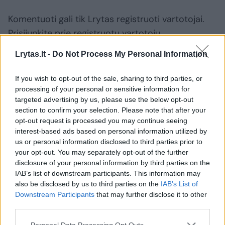
Komentuoti gali tik Lrytas registruoti vartotojai.
Prisijunkite prie registruotų vartotojų
bendruomenės ir bendraukite komentaruose!
Lrytas.lt -
Do Not Process My Personal Information
If you wish to opt-out of the sale, sharing to third parties, or
Rodyti komentarus
processing of your personal or sensitive information for
targeted advertising by us, please use the below opt-out
Prisijungti komentatoriams
section to confirm your selection. Please note that after your
opt-out request is processed you may continue seeing
interest-based ads based on personal information utilized by
us or personal information disclosed to third parties prior to
your opt-out. You may separately opt-out of the further
disclosure of your personal information by third parties on the
IAB’s list of downstream participants. This information may
also be disclosed by us to third parties on the
IAB’s List of
Downstream Participants
that may further disclose it to other
third parties.
Personal Data Processing Opt Outs