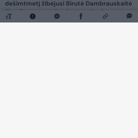
dešimtmetį žibėjusi Birutė Dambrauskaitė
šiandien gyvena kur kas ramiau ir
viešumoje pasirodo itin retai. Vis dėlto
visai neseniai gerbėjai išvydo naują
legendinės atlikėjos nuotrauką.
Daugiau nuotraukų (7)