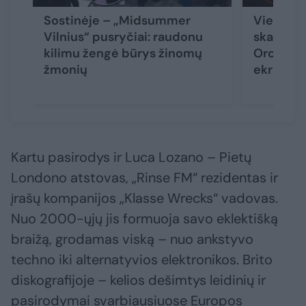
Sostinėje – „Midsummer
Vienos v
Vilnius“ pusryčiai: raudonu
skambesy
kilimu žengė būrys žinomų
Orchestra
žmonių
ekrane
(
Kartu pasirodys ir Luca Lozano – Pietų
Londono atstovas, „Rinse FM“ rezidentas ir
įrašų kompanijos „Klasse Wrecks“ vadovas.
Nuo 2000-ųjų jis formuoja savo eklektišką
braižą, grodamas viską – nuo ankstyvo
techno iki alternatyvios elektronikos. Brito
diskografijoje – kelios dešimtys leidinių ir
pasirodymai svarbiausiuose Europos