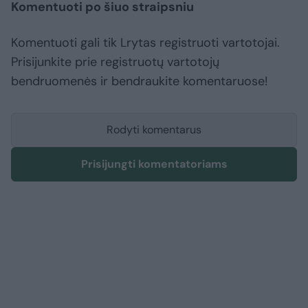
Komentuoti po šiuo straipsniu
Komentuoti gali tik Lrytas registruoti vartotojai.
Prisijunkite prie registruotų vartotojų
bendruomenės ir bendraukite komentaruose!
Rodyti komentarus
Prisijungti komentatoriams