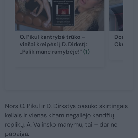
O. Pikul kantrybė trūko –
Dominyka
viešai kreipėsi į D. Dirkstį:
Oksanos 
„Palik mane ramybėje!“
(1)
Nors O. Pikul ir D. Dirkstys pasuko skirtingais
keliais ir vienas kitam negailėjo kandžių
replikų, A. Valinsko manymu, tai – dar ne
pabaiga.