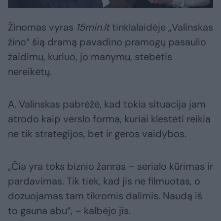
Žinomas vyras
15min.lt
tinklalaidėje „Valinskas
žino“ šią dramą pavadino pramogų pasaulio
žaidimu, kuriuo, jo manymu, stebėtis
nereikėtų.
A. Valinskas pabrėžė, kad tokia situacija jam
atrodo kaip verslo forma, kuriai klestėti reikia
ne tik strategijos, bet ir geros vaidybos.
„Čia yra toks biznio žanras – serialo kūrimas ir
pardavimas. Tik tiek, kad jis ne filmuotas, o
dozuojamas tam tikromis dalimis. Naudą iš
to gauna abu“, – kalbėjo jis.