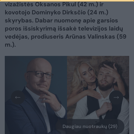
vizažistės Oksanos Pikul (42 m.) ir
kovotojo Dominyko Dirksčio (24 m.)
skyrybas. Dabar nuomonę apie garsios
poros išsiskyrimą išsakė televizijos laidų
vedėjas, prodiuseris Arūnas Valinskas (59
m.).
Daugiau nuotraukų (29)