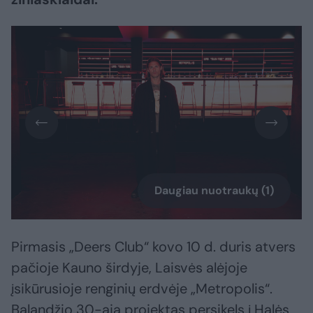
Daugiau nuotraukų (1)
Pirmasis „Deers Club“ kovo 10 d. duris atvers
pačioje Kauno širdyje, Laisvės alėjoje
įsikūrusioje renginių erdvėje „Metropolis“.
Balandžio 30-ąją projektas persikels į Halės