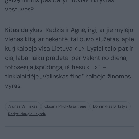
galvą mintis pasidaryti tokias fiktyvias
vestuves?
Kitas dalykas, Radžis ir Agnė, irgi, ar jie mylėjo
vienas kitą, ar nekentė, tai buvo siužetas, apie
kurį kalbėjo visa Lietuva <...>. Lygiai taip pat ir
čia, labai laiku pradėta, per Valentino dieną,
fotosesija įspūdinga, iš tiesų <...>“, –
tinklalaidėje „Valinskas žino“ kalbėjo žinomas
vyras.
Arūnas Valinskas
Oksana Pikul-Jasaitienė
Dominykas Dirkstys
Rodyti daugiau žymių