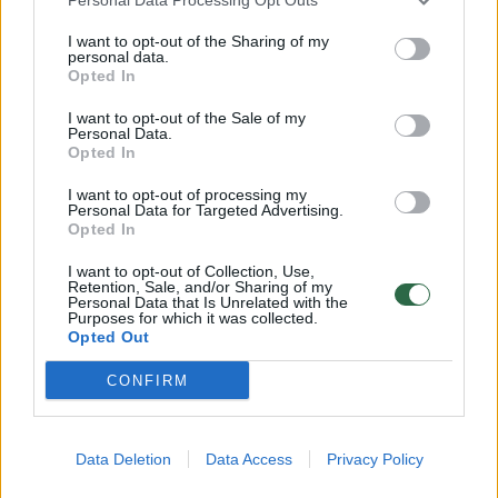
I want to opt-out of the Sharing of my
personal data.
Opted In
I want to opt-out of the Sale of my
Personal Data.
Žmonės
Veidai ir vardai
Opted In
Arūnas Valinskas išklojo, ką mano
I want to opt-out of processing my
apie Oksanos Pikul ir Dominyko
Personal Data for Targeted Advertising.
Opted In
Dirksčio skyrybas
(5)
I want to opt-out of Collection, Use,
Retention, Sale, and/or Sharing of my
2026 m. rugpjūčio 6 d. 18:21
Personal Data that Is Unrelated with the
Purposes for which it was collected.
Opted Out
CONFIRM
Lrytas.lt
Pastarosiomis dienomis socialiniuose
Data Deletion
Data Access
Privacy Policy
tinkluose netyla kalbos apie verslininkės,