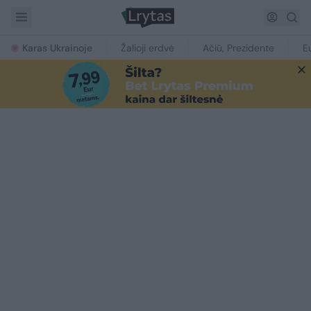
Karas Ukrainoje
Žalioji erdvė
Ačiū, Prezidente
E