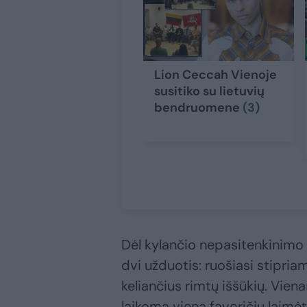
Lion Ceccah Vienoje
susitiko su lietuvių
bendruomene
(3)
Dėl kylančio nepasitenkinimo 
dvi užduotis: ruošiasi stipria
keliančius rimtų iššūkių. Vien
laikoma viena favoričių laimėt