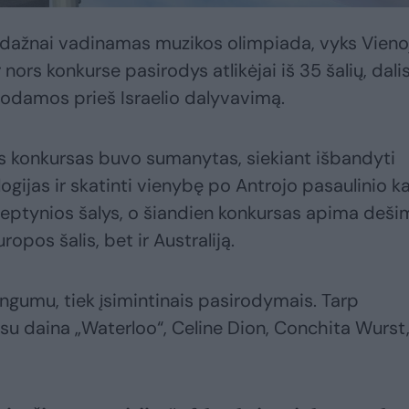
 dažnai vadinamas muzikos olimpiada, vyks Vieno
nors konkurse pasirodys atlikėjai iš 35 šalių, dali
uodamos prieš Israelio dalyvavimą.
s konkursas buvo sumanytas, siekiant išbandyti
logijas ir skatinti vienybę po Antrojo pasaulinio ka
septynios šalys, o šiandien konkursas apima deši
uropos šalis, bet ir Australiją.
vingumu, tiek įsimintinais pasirodymais. Tarp
su daina „Waterloo“, Celine Dion, Conchita Wurst