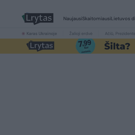
Naujausi
Skaitomiausi
Lietuvos d
Karas Ukrainoje
Žalioji erdvė
Ačiū, Prezident