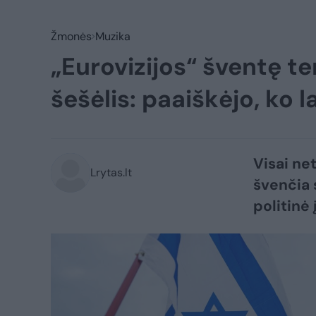
Žmonės
Muzika
„Eurovizijos“ šventę t
šešėlis: paaiškėjo, ko l
Visai ne
Lrytas.lt
švenčia 
politinė