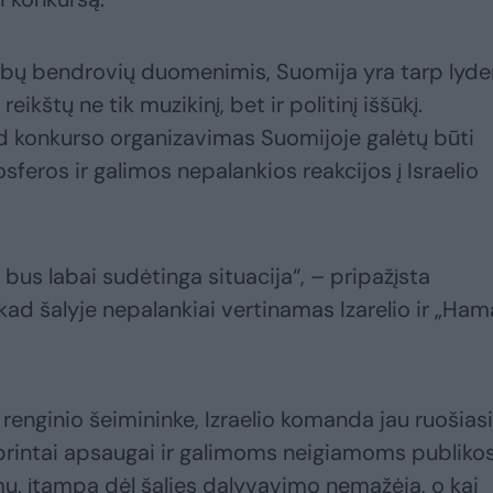
ybų bendrovių duomenimis, Suomija yra tarp lyder
reikštų ne tik muzikinį, bet ir politinį iššūkį.
kad konkurso organizavimas Suomijoje galėtų būti
feros ir galimos nepalankios reakcijos į Israelio
bus labai sudėtinga situacija“, – pripažįsta
 kad šalyje nepalankiai vertinamas Izarelio ir „Ham
renginio šeimininke, Izraelio komanda jau ruošiasi
rintai apsaugai ir galimoms neigiamoms publiko
mu, įtampa dėl šalies dalyvavimo nemažėja, o kai