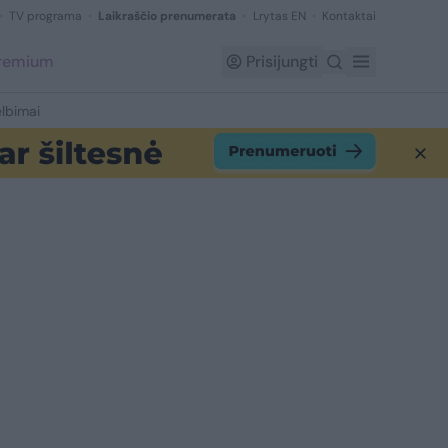
TV programa
Laikraščio prenumerata
Lrytas EN
Kontaktai
Premium
Prisijungti
lbimai