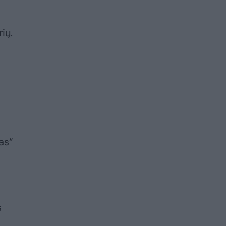
ių.
as“
s