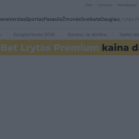
Orai
Lrytas.tv
Horoskopai
iena
Verslas
Sportas
Pasaulis
Žmonės
Sveikata
Daugiau
Lrytas 
e
Europos burės 2026
Gyvenu, ne skrolinu
Darbo ske