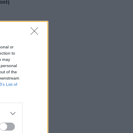
antį
sonal or
ection to
ou may
 personal
out of the
 downstream
B’s List of