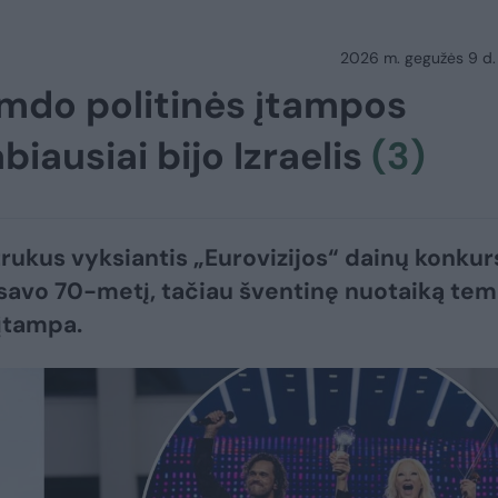
2026 m. gegužės 9 d.
emdo politinės įtampos
abiausiai bijo Izraelis
(3)
trukus vyksiantis „Eurovizijos“ dainų konkur
savo 70-metį, tačiau šventinę nuotaiką te
 įtampa.