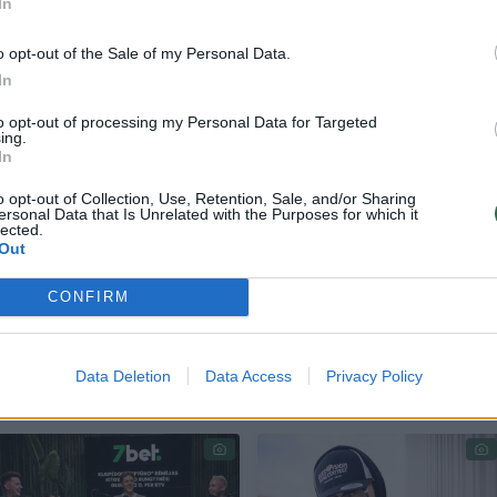
In
o opt-out of the Sale of my Personal Data.
In
buvo tapo geopolitinių įvykių centru. 2022 m. po
to opt-out of processing my Personal Data for Targeted
ing.
 buvo pašalinta Rusija ir Baltarusija.
In
o opt-out of Collection, Use, Retention, Sale, and/or Sharing
ersonal Data that Is Unrelated with the Purposes for which it
s lydėjo protestai dėl konflikto tarp Izraelio ir
lected.
Out
nius veiksmus šiais metais konkurse nedalyvauj
lovėnija ir Ispanija.
CONFIRM
Data Deletion
Data Access
Privacy Policy