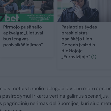
Pirmojo pusfinalio
Paslapties šydas
apžvalga: „Lietuvai
praskleistas:
bus lengvas
paaiškėjo Lion
pasivaikščiojimas“
Ceccah įvaizdis
didžiojoje
„Eurovizijoje“
(1)
šiais metais Izraelio delegacija vienu metu spren
m pasirodymui ir kartu vertina galimus scenarijus,
as pagrindinių nerimas dėl Suomijos, kuri šiuo met
i konkursą.