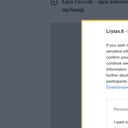
Lion Ceccah – apie šokiru
mylimąjį
Lrytas.lt -
If you wish 
sensitive in
confirm you
continue se
information 
further disc
participants
Downstream 
Persona
I want t