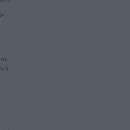
je
s
ro.
mtis
,