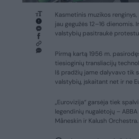
Kasmetinis muzikos renginys,
jau gegužės 12–16 dienomis. Ir 
valstybių pasitraukė protest
Pirmą kartą 1956 m. pasirodę
tiesioginių transliacijų techno
Iš pradžių jame dalyvavo tik 
valstybių, įskaitant net ir ne E
„Eurovizija“ garsėja tiek spal
legendinių nugalėtojų – ABBA 
Måneskin ir Kalush Orchestra.