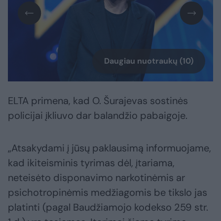
Daugiau nuotraukų (10)
ELTA primena, kad O. Šurajevas sostinės
policijai įkliuvo dar balandžio pabaigoje.
„Atsakydami į jūsų paklausimą informuojame,
kad ikiteisminis tyrimas dėl, įtariama,
neteisėto disponavimo narkotinėmis ar
psichotropinėmis medžiagomis be tikslo jas
platinti (pagal Baudžiamojo kodekso 259 str.