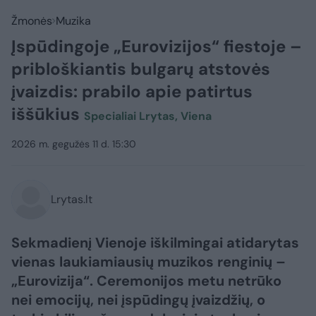
Žmonės
Muzika
Įspūdingoje „Eurovizijos“ fiestoje –
pribloškiantis bulgarų atstovės
įvaizdis: prabilo apie patirtus
iššūkius
Specialiai Lrytas, Viena
2026 m. gegužės 11 d. 15:30
Lrytas.lt
Sekmadienį Vienoje iškilmingai atidarytas
vienas laukiamiausių muzikos renginių –
„Eurovizija“. Ceremonijos metu netrūko
nei emocijų, nei įspūdingų įvaizdžių, o