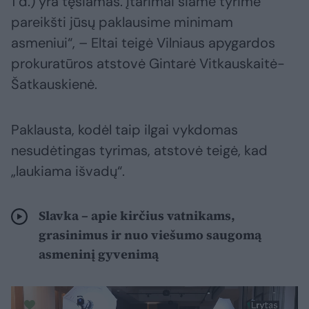
1 d.) yra tęsiamas. Įtarimai šiame tyrime
pareikšti jūsų paklausime minimam
asmeniui“, – Eltai teigė Vilniaus apygardos
prokuratūros atstovė Gintarė Vitkauskaitė-
Šatkauskienė.
Paklausta, kodėl taip ilgai vykdomas
nesudėtingas tyrimas, atstovė teigė, kad
„laukiama išvadų“.
Slavka – apie kirčius vatnikams,
grasinimus ir nuo viešumo saugomą
asmeninį gyvenimą