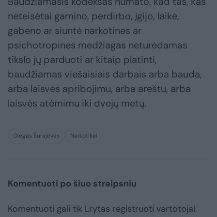
Baudžiamasis kodeksas numato, kad tas, kas
neteisėtai gamino, perdirbo, įgijo, laikė,
gabeno ar siuntė narkotines ar
psichotropines medžiagas neturėdamas
tikslo jų parduoti ar kitaip platinti,
baudžiamas viešaisiais darbais arba bauda,
arba laisvės apribojimu, arba areštu, arba
laisvės atėmimu iki dvejų metų.
Olegas Šurajevas
Narkotikai
Komentuoti po šiuo straipsniu
Komentuoti gali tik Lrytas registruoti vartotojai.