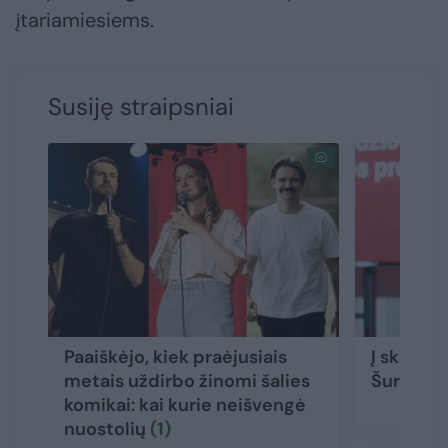
įtariamiesiems.
Susiję straipsniai
Paaiškėjo, kiek praėjusiais
Į skandal
metais uždirbo žinomi šalies
Šurajevui
komikai: kai kurie neišvengė
nuostolių
(1)