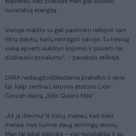
supratau, kad chaosas man gali suteikti
nuostabią energiją.
Vietoje maišto tu gali pasirinkti nebijoti tam
tikrų dalykų, kurių nemėgsti savyje. Tu tiesiog
viską apverti aukštyn kojomis ir paverti tai
didžiausiu privalumu“, – pasakojo atlikėja.
DARA nedaugžodžiaudama prakalbo ir apie
tai, kaip vertina Lietuvos atstovo Lion
Ceccah dainą „Sólo Quiero Más“.
„Aš ją dievinu! Iš tiesų, manau, kad šiais
metais mes turime daug skirtingų skonių.
Man tai labai patinka – visi nuostabūs ir su