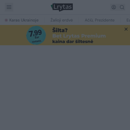
Karas Ukrainoje
Žalioji erdvė
Ačiū, Prezidente
E