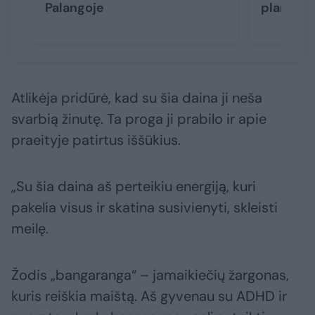
Palangoje
planuoja
Atlikėja pridūrė, kad su šia daina ji neša
svarbią žinutę. Ta proga ji prabilo ir apie
praeityje patirtus iššūkius.
„Su šia daina aš perteikiu energiją, kuri
pakelia visus ir skatina susivienyti, skleisti
meilę.
Žodis „bangaranga“ – jamaikiečių žargonas,
kuris reiškia maištą. Aš gyvenau su ADHD ir