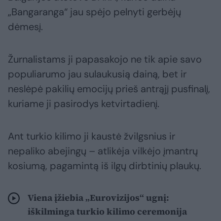
„Bangaranga“ jau spėjo pelnyti gerbėjų
dėmesį.
Žurnalistams ji papasakojo ne tik apie savo
populiarumo jau sulaukusią dainą, bet ir
neslėpė pakilių emocijų prieš antrąjį pusfinalį,
kuriame ji pasirodys ketvirtadienį.
Ant turkio kilimo ji kaustė žvilgsnius ir
nepaliko abejingų – atlikėja vilkėjo įmantrų
kosiumą, pagamintą iš ilgų dirbtinių plaukų.
Viena įžiebia „Eurovizijos“ ugnį:
iškilminga turkio kilimo ceremonija