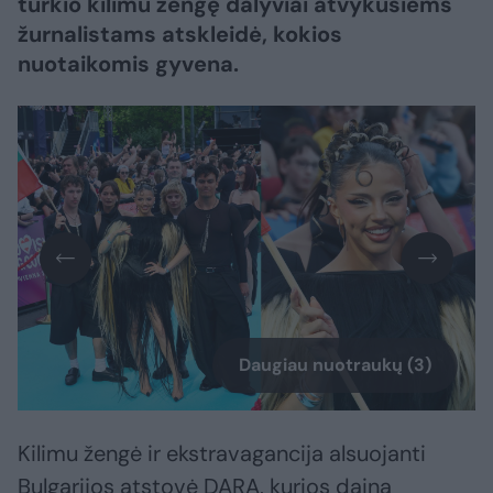
turkio kilimu žengę dalyviai atvykusiems
žurnalistams atskleidė, kokios
nuotaikomis gyvena.
Daugiau nuotraukų (3)
Kilimu žengė ir ekstravagancija alsuojanti
Bulgarijos atstovė DARA, kurios daina