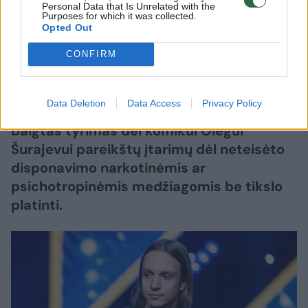
Personal Data that Is Unrelated with the
2026 m. rugpjūčio 8 d. 09:04
Purposes for which it was collected.
Opted Out
CONFIRM
Lrytas.lt
Data Deletion
Data Access
Privacy Policy
Prokuratūra teigia, kad kol kas dar nėra
baigtas tyrimas dėl komikui Olegui
Šurajevui pareikštų įtarimų dėl neteisėto
disponavimo narkotinėmis ar
psichotropinėmis medžiagomis be tikslo
platinti.