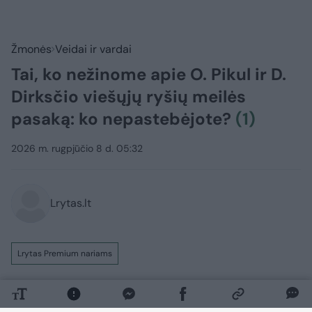
Žmonės
Veidai ir vardai
Tai, ko nežinome apie O. Pikul ir D.
Dirksčio viešųjų ryšių meilės
pasaką: ko nepastebėjote?
(1)
2026 m. rugpjūčio 8 d. 05:32
Lrytas.lt
Lrytas Premium nariams
Vos per pusmetį vizažo meistrė,
dainininkė Oksana Pikul (42 m.) ir 18 metų