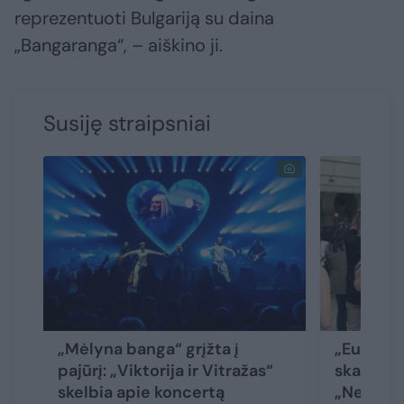
reprezentuoti Bulgariją su daina
„Bangaranga“, – aiškino ji.
Susiję straipsniai
„Mėlyna banga“ grįžta į
„Euroviz
pajūrį: „Viktorija ir Vitražas“
skandalin
skelbia apie koncertą
„Nešvank