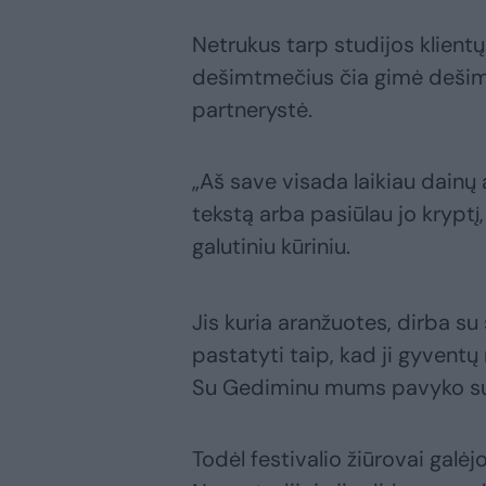
Netrukus tarp studijos klient
dešimtmečius čia gimė dešimty
partnerystė.
„Aš save visada laikiau dainų 
tekstą arba pasiūlau jo kryptį
galutiniu kūriniu.
Jis kuria aranžuotes, dirba s
pastatyti taip, kad ji gyvent
Su Gediminu mums pavyko sukur
Todėl festivalio žiūrovai galė