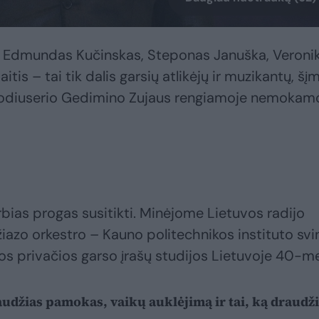
, Edmundas Kučinskas, Steponas Januška, Veroni
tis – tai tik dalis garsių atlikėjų ir muzikantų, šį
prodiuserio Gedimino Zujaus rengiamoje nemokam
rbias progas susitikti. Minėjome Lietuvos radijo
iazo orkestro – Kauno politechnikos instituto sv
os privačios garso įrašų studijos Lietuvoje 40-me
audžias pamokas, vaikų auklėjimą ir tai, ką draudž