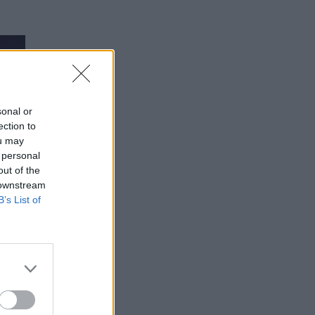
sonal or
ection to
ou may
 personal
out of the
 downstream
B’s List of