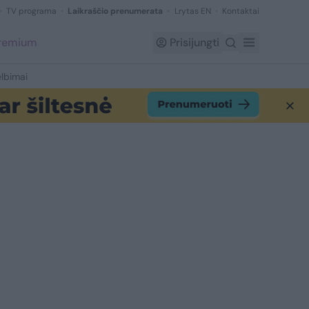
TV programa
Laikraščio prenumerata
Lrytas EN
Kontaktai
Premium
Prisijungti
lbimai