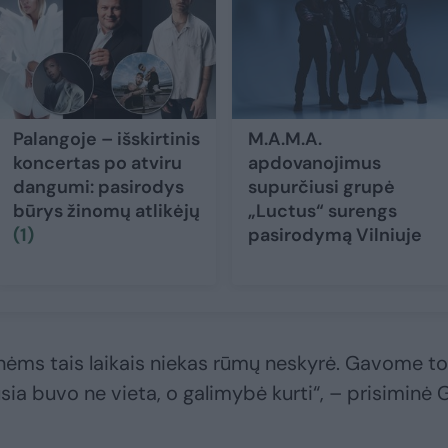
Palangoje – išskirtinis
M.A.M.A.
koncertas po atviru
apdovanojimus
dangumi: pasirodys
supurčiusi grupė
būrys žinomų atlikėjų
„Luctus“ surengs
(1)
pasirodymą Vilniuje
ėms tais laikais niekas rūmų neskyrė. Gavome to
ia buvo ne vieta, o galimybė kurti“, – prisiminė G