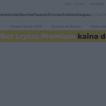
Orai
Lrytas.tv
Horoskopai
iena
Verslas
Sportas
Pasaulis
Žmonės
Sveikata
Daugiau
Lrytas 
e
Europos burės 2026
Gyvenu, ne skrolinu
Darbo ske