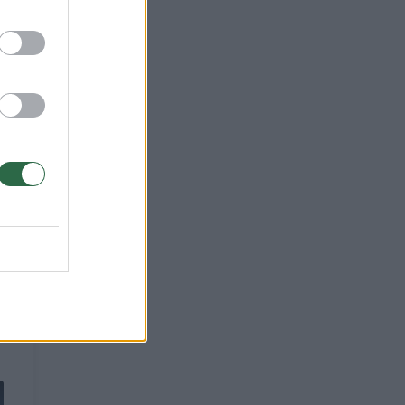
rė,
ą
esto
be