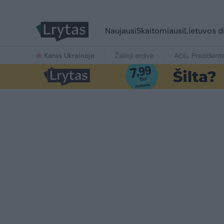
Naujausi
Skaitomiausi
Lietuvos d
Karas Ukrainoje
Žalioji erdvė
Ačiū, Prezident