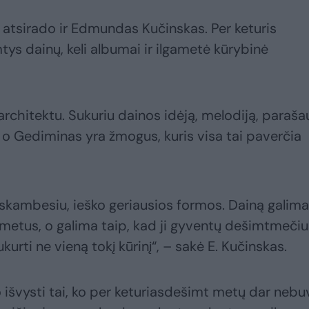
ų atsirado ir Edmundas Kučinskas. Per keturis
s dainų, keli albumai ir ilgametė kūrybinė
architektu. Sukuriu dainos idėją, melodiją, paraša
, o Gediminas yra žmogus, kuris visa tai paverčia
u skambesiu, ieško geriausios formos. Dainą galima
ų metus, o galima taip, kad ji gyventų dešimtmečiu
ti ne vieną tokį kūrinį“, – sakė E. Kučinskas.
jo išvysti tai, ko per keturiasdešimt metų dar nebu