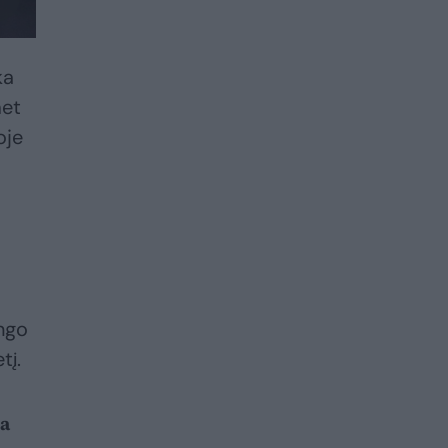
ka
met
oje
ingo
tį.
ia