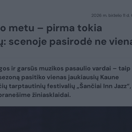
2026 m. birželio 11 d.
o metu – pirma tokia
: scenoje pasirodė ne vien
gos ir garsūs muzikos pasaulio vardai – taip
sezoną pasitiko vienas jaukiausių Kaune
ų tarptautinių festivalių „Šančiai Inn Jazz“,
ranešime žiniasklaidai.