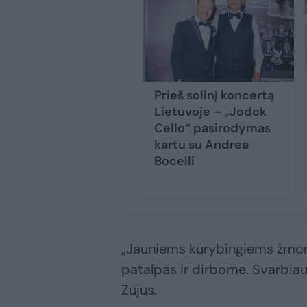
Prieš solinį koncertą
Lietuvoje – „Jodok
Cello“ pasirodymas
kartu su Andrea
Bocelli
„Jauniems kūrybingiems žmon
patalpas ir dirbome. Svarbiaus
Zujus.