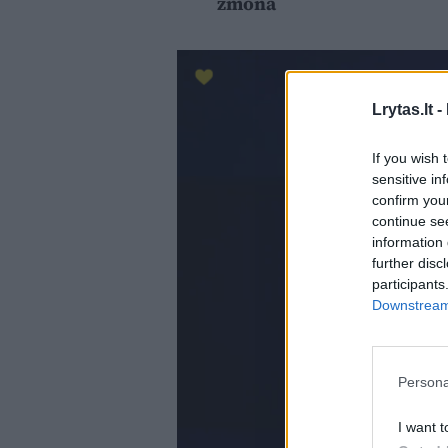
žmona
Lrytas.lt -
If you wish 
sensitive in
confirm you
continue se
information 
further disc
participants
Downstream 
Persona
I want t