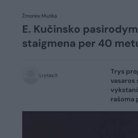
Žmonės
Muzika
E. Kučinsko pasirodym
staigmena per 40 metų
Trys pro
Lrytas.lt
vasaros 
vykstanči
rašoma p