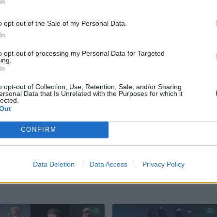
In
o opt-out of the Sale of my Personal Data.
In
iją, bet ir suvesti į vieną sceną žmones, kurie ją kū
 – sakė festivalio sumanytojas Gediminas Zujus.
to opt-out of processing my Personal Data for Targeted
ing.
In
ganizatoriui buvo ypač asmeniška. 1986 metais
o opt-out of Collection, Use, Retention, Sale, and/or Sharing
ersonal Data that Is Unrelated with the Purposes for which it
učiu Lušu ir Giedriumi Litvinu Kaune įkūrė pirmąj
lected.
Out
rašų studiją Lietuvoje. Tuomet ji veikė pačioje mi
aždaug keturių metrų gylyje esančiose patalpose 
CONFIRM
Data Deletion
Data Access
Privacy Policy