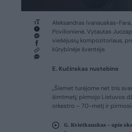
Aleksandras Ivanauskas-Fara
Povilionienė, Vytautas Juozapai
viešėjusių kompozitoriaus, 
kūrybinėje šventėje.
E. Kučinskas nustebino
„Šiemet turėjome net tris sva
šimtmetį, pirmojo Lietuvos dž
orkestro – 70-metį ir pirmosi
G. Kvietkauskas – apie sk