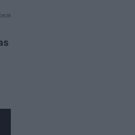
 09:28
as