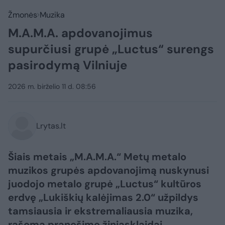
Žmonės
Muzika
M.A.M.A. apdovanojimus
supurčiusi grupė „Luctus“ surengs
pasirodymą Vilniuje
2026 m. birželio 11 d. 08:56
Lrytas.lt
Šiais metais „M.A.M.A.“ Metų metalo
muzikos grupės apdovanojimą nuskynusi
juodojo metalo grupė „Luctus“ kultūros
erdvę „Lukiškių kalėjimas 2.0“ užpildys
tamsiausia ir ekstremaliausia muzika,
rašoma pranešime žiniasklaidai.