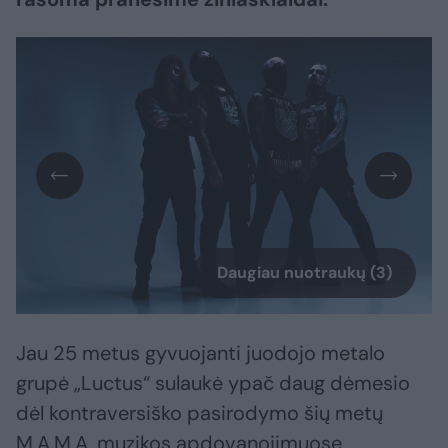
Daugiau nuotraukų (3)
Jau 25 metus gyvuojanti juodojo metalo
grupė „Luctus“ sulaukė ypač daug dėmesio
dėl kontraversiško pasirodymo šių metų
M.A.M.A. muzikos apdovanojimuose.