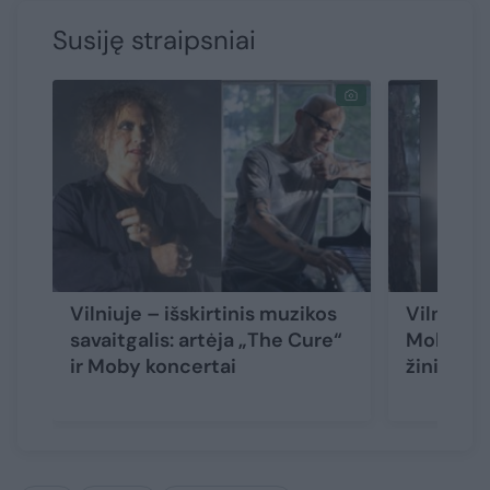
Susiję straipsniai
Vilniuje – išskirtinis muzikos
Vilniuje
savaitgalis: artėja „The Cure“
Moby ger
ir Moby koncertai
žinią