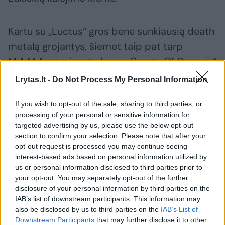
Kartu su „Luctus“ gros bene sunkiausią death
metalą grojantys, šiemet taip pat tarp
M.A.M.A. nominantų buvę „Crypts Of Despair“
bei pankroko ir metalo estetiką jungiantys
Lrytas.lt -
Do Not Process My Personal Information
„Infestation“.
If you wish to opt-out of the sale, sharing to third parties, or
processing of your personal or sensitive information for
targeted advertising by us, please use the below opt-out
Luctus
grupė
Koncertas
section to confirm your selection. Please note that after your
opt-out request is processed you may continue seeing
interest-based ads based on personal information utilized by
us or personal information disclosed to third parties prior to
Komentuoti po šiuo straipsniu
your opt-out. You may separately opt-out of the further
disclosure of your personal information by third parties on the
IAB’s list of downstream participants. This information may
Komentuoti gali tik Lrytas registruoti vartotojai.
also be disclosed by us to third parties on the
IAB’s List of
Prisijunkite prie registruotų vartotojų
Downstream Participants
that may further disclose it to other