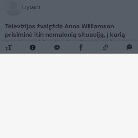
Lrytas.lt
Televizijos žvaigždė Anna Williamson
prisiminė itin nemalonią situaciją, į kurią
pateko susitikusi su karaliumi Karoliu III.
Pirmoji jų pažintis moteriai įsiminė ilgam –
ji ne tik užgriuvo monarchą, bet ir netyčia
išspjovė jam į veidą maisto.