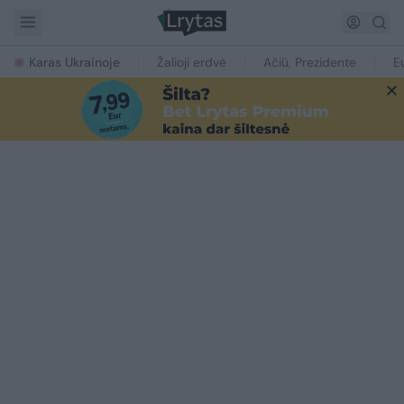
Karas Ukrainoje
Žalioji erdvė
Ačiū, Prezidente
E