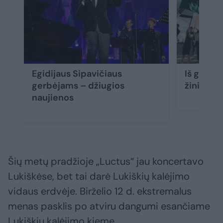
Egidijaus Sipavičiaus
Iš grupė
gerbėjams – džiugios
žinia
naujienos
Šių metų pradžioje „Luctus“ jau koncertavo
Lukiškėse, bet tai darė Lukiškių kalėjimo
vidaus erdvėje. Birželio 12 d. ekstremalus
menas pasklis po atviru dangumi esančiame
Lukiškių kalėjimo kieme.