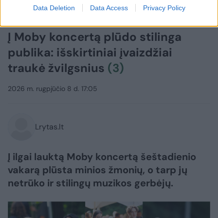
Data Deletion
Data Access
Privacy Policy
Žmonės
Stilius
Į Moby koncertą plūdo stilinga
publika: išskirtiniai įvaizdžiai
traukė žvilgsnius
(3)
2026 m. rugpjūčio 8 d. 17:05
Lrytas.lt
Į ilgai lauktą Moby koncertą šeštadienio
vakarą plūsta minios žmonių, o tarp jų
netrūko ir stilingų muzikos gerbėjų.