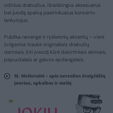
odinius drabužius, išraiškingus aksesuarus
bei juodą spalvą pasirinkusius koncerto
lankytojus.
Publika nevengė ir ryškesnių akcentų – vieni
žvilgsnius traukė originaliais drabužių
deriniais, kiti įvaizdį kūrė išskirtiniais akiniais,
papuošalais ar galvos apdangalais.
M. Metlovaitė – apie nerealius žvaigždžių
įnorius, apkalbas ir meilę