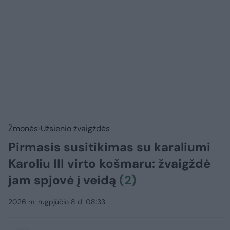
Žmonės
Užsienio žvaigždės
Pirmasis susitikimas su karaliumi
Karoliu III virto košmaru: žvaigždė
jam spjovė į veidą
(2)
2026 m. rugpjūčio 8 d. 08:33