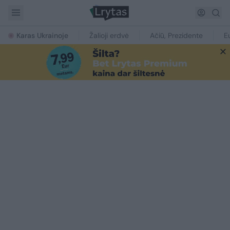
Karas Ukrainoje
Žalioji erdvė
Ačiū, Prezidente
E