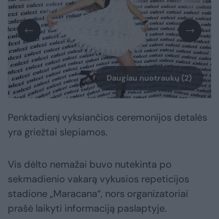
Daugiau nuotraukų (2)
Penktadienį vyksiančios ceremonijos detalės
yra griežtai slepiamos.
Vis dėlto nemažai buvo nutekinta po
sekmadienio vakarą vykusios repeticijos
stadione „Maracana“, nors organizatoriai
prašė laikyti informaciją paslaptyje.