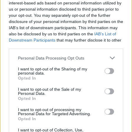
interest-based ads based on personal information utilized by
kai dienraščio „Globo“ skiltininkas Lauro
us or personal information disclosed to third parties prior to
Jardimas, turintis gerų ryšių, nurodė, jog tos
your opt-out. You may separately opt-out of the further
disclosure of your personal information by third parties on the
prieštaringai vertinamos scenos buvo
IAB’s list of downstream participants. This information may
atsisakyta.
also be disclosed by us to third parties on the
IAB’s List of
Downstream Participants
that may further disclose it to other
third parties.
Pasak L.Jardimo, režisieriai norėjo, kad ta
Personal Data Processing Opt Outs
scena vaizduotų, kaip gatvės prekeivis
pribėga prie G.Bundchen, norėdamas
I want to opt-out of the Sharing of my
personal data.
parduoti jai maudymosi kostiumėlį.
Opted In
I want to opt-out of the Sale of my
Personal Data.
„Popieriuje viskas buvo tobula. Tačiau per
Opted In
repeticiją vakar tai nesuveikė, – rašo
I want to opt-out of processing my
Personal Data for Targeted Advertising.
skiltininkas. – Tai stebintiems sudarė įspūdį,
Opted In
kad vyksta užpuolimas. Ir visa tai peraugo į
I want to opt-out of Collection, Use,