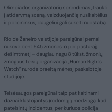
Olimpiados organizatorių sprendimas įtraukti
į atidarymą sceną, vaizduojančią nusikaltėlius
ir policininkus, daugeliui gali sukelti nuostabą.
Rio de Žaneiro valstijoje pareigūnai pernai
nukovė bent 645 žmones, o per pastarąjį
dešimtmetį – daugiau negu 8 tūkst. žmonių,
žmogaus teisių organizacija „Human Rights
Watch“ nurodė praeitą mėnesį paskelbtoje
studijoje.
Teisėsaugos pareigūnai taip pat kaltinami
dažnai klastojantys įrodomąją medžiagą, kad
pateisintų incidentus, per kuriuos policija