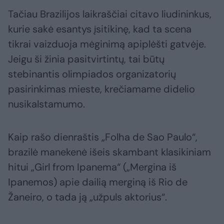
Tačiau Brazilijos laikraščiai citavo liudininkus,
kurie sakė esantys įsitikinę, kad ta scena
tikrai vaizduoja mėginimą apiplėšti gatvėje.
Jeigu ši žinia pasitvirtintų, tai būtų
stebinantis olimpiados organizatorių
pasirinkimas mieste, krečiamame didelio
nusikalstamumo.
Kaip rašo dienraštis „Folha de Sao Paulo“,
brazilė manekenė išeis skambant klasikiniam
hitui „Girl from Ipanema“ („Mergina iš
Ipanemos) apie dailią merginą iš Rio de
Žaneiro, o tada ją „užpuls aktorius“.