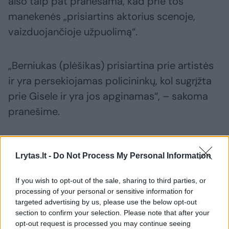
also taip pat pranešama, kad prie tos
manekenės „prisiartins aktorius scenoje,
vaizduojančioje užpuolimą“.
„Berniukas (plėšikas) prisiartina prie artistės
ir yra persekiojamas policininkų, kol sugrįžta
prie Gisele ir yra jos apginamas“, – sakoma
pranešime.
Olimpiados organizacinis komitetas savo
Lrytas.lt -
Do Not Process My Personal Information
pranešime naujienų agentūrai AFP nurodė,
kad „nebus jokio apiplėšimo“, bet nepateikė
If you wish to opt-out of the sale, sharing to third parties, or
daugiau paaiškinimų.
processing of your personal or sensitive information for
targeted advertising by us, please use the below opt-out
section to confirm your selection. Please note that after your
Pirmadienio vakarą padėtis pasisuko naujai,
opt-out request is processed you may continue seeing