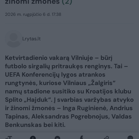
žinomi žmonės
(2)
2026 m. rugpjūčio 6 d. 17:38
Lrytas.lt
Ketvirtadienio vakarą Vilniuje – būrį
futbolo sirgalių pritraukęs renginys. Tai –
UEFA Konferencijų lygos atrankos
rungtynės, kuriose Vilniaus „Žalgiris“
namų stadione susitiko su Kroatijos klubu
Splito „Hajduk“. Į svarbias varžybas atvyko
ir žinomi žmonės – Inga Ruginienė, Andrius
Tapinas, Aleksandras Pogrebnojus, Valdas
Benkunskas bei kiti.