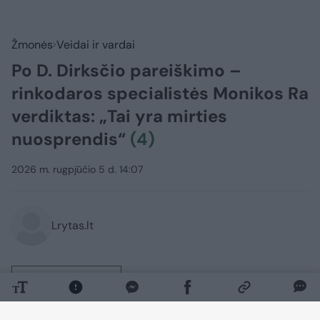
Žmonės
Veidai ir vardai
Po D. Dirksčio pareiškimo –
rinkodaros specialistės Monikos Ra
verdiktas: „Tai yra mirties
nuosprendis“
(4)
2026 m. rugpjūčio 5 d. 14:07
Lrytas.lt
Lrytas Premium nariams
Vizažo meistrės, verslininkės Oksanos