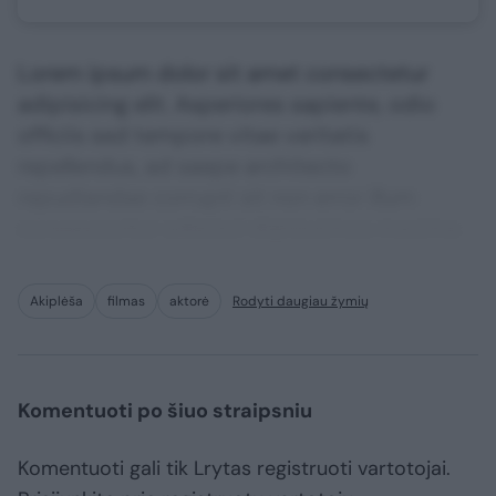
Lorem ipsum dolor sit amet consectetur
adipisicing elit. Asperiores sapiente, odio
officiis sed tempore vitae veritatis
repellendus, ad saepe architecto
repudiandae corrupti sit non error illum
consequuntur adipisci dignissimos maxime.
Akiplėša
filmas
aktorė
Rodyti daugiau žymių
Komentuoti po šiuo straipsniu
Komentuoti gali tik Lrytas registruoti vartotojai.