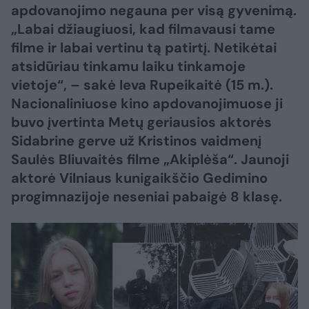
apdovanojimo negauna per visą gyvenimą.
„Labai džiaugiuosi, kad filmavausi tame
filme ir labai vertinu tą patirtį. Netikėtai
atsidūriau tinkamu laiku tinkamoje
vietoje“, – sakė Ieva Rupeikaitė (15 m.).
Nacionaliniuose kino apdovanojimuose ji
buvo įvertinta Metų geriausios aktorės
Sidabrine gerve už Kristinos vaidmenį
Saulės Bliuvaitės filme „Akiplėša“. Jaunoji
aktorė Vilniaus kunigaikščio Gedimino
progimnazijoje neseniai pabaigė 8 klasę.