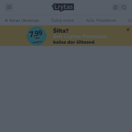
Karas Ukrainoje
Žalioji erdvė
Ačiū, Prezidente
E