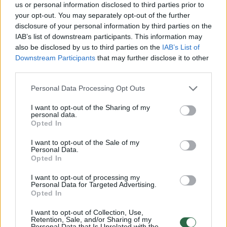
us or personal information disclosed to third parties prior to
your opt-out. You may separately opt-out of the further
Filmo režisierė šią merginą surado modelių
disclosure of your personal information by third parties on the
IAB’s list of downstream participants. This information may
būrelyje. Tą dieną jai buvo pirmoji pamoka.
also be disclosed by us to third parties on the
IAB’s List of
Downstream Participants
that may further disclose it to other
third parties.
„Kai gavau atsakymą, kad mane patvirtino
Personal Data Processing Opt Outs
Kristinos vaidmeniui, labai daug repetavome
ir su filmo režisiere Saule, ir su Vesta, kuri
I want to opt-out of the Sharing of my
personal data.
vaidina mano draugę Mariją, ir su kitais
Opted In
paaugliais“, – pasakojo Ieva.
I want to opt-out of the Sale of my
Personal Data.
Opted In
Kai prieš dvejus metus vasaros pradžioje
I want to opt-out of processing my
prasidėjo „Akiplėšos“ filmavimai, Ievai buvo
Personal Data for Targeted Advertising.
Opted In
13 metų.
I want to opt-out of Collection, Use,
Retention, Sale, and/or Sharing of my
Personal Data that Is Unrelated with the