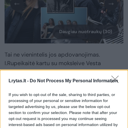
Daugiau nuotraukų (30)
Tai ne vienintelis jos apdovanojimas.
I.Rupeikaitė kartu su moksleive Vesta
Matulyte, šiame filme vaidinusia Mariją, pelnė
geriausių aktorių apdovanojimą ir
Lrytas.lt -
Do Not Process My Personal Information
tarptautiniame Indijos kino festivalyje „IFFI
If you wish to opt-out of the sale, sharing to third parties, or
Goa“.
processing of your personal or sensitive information for
targeted advertising by us, please use the below opt-out
section to confirm your selection. Please note that after your
Kaip Ieva pateko į didelės tarptautinės
opt-out request is processed you may continue seeing
sėkmės sulaukusį filmą „Akiplėša“?
interest-based ads based on personal information utilized by