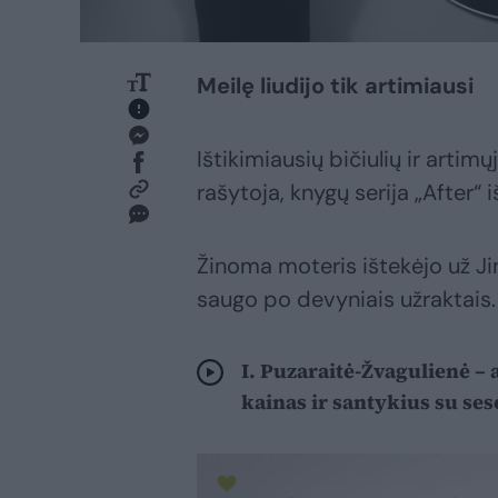
Meilę liudijo tik artimiausi
Ištikimiausių bičiulių ir arti
rašytoja, knygų serija „After“
Žinoma moteris ištekėjo už J
saugo po devyniais užraktais.
I. Puzaraitė-Žvagulienė –
kainas ir santykius su se