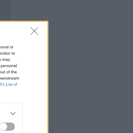
sonal or
ection to
ou may
 personal
out of the
 downstream
B’s List of