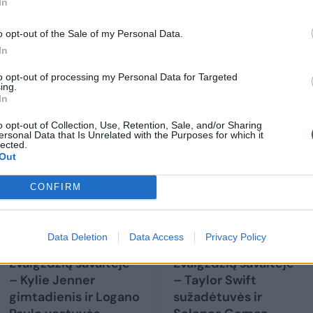
In
o opt-out of the Sale of my Personal Data.
In
asakėme „taip“, – žinią pasauliui pranešė Anna.
to opt-out of processing my Personal Data for Targeted
ing.
In
o opt-out of Collection, Use, Retention, Sale, and/or Sharing
ersonal Data that Is Unrelated with the Purposes for which it
lected.
Out
CONFIRM
Data Deletion
Data Access
Privacy Policy
Žvaigždžių savaitėje
Žvaigždžių savaitėje
– Kylie Jenner
– Taylor Swift
gimtadienis ir Logano
sužadėtuvės ir