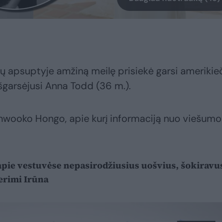
mųjų apsuptyje amžiną meilę prisiekė garsi amerikie
 išgarsėjusi Anna Todd (36 m.).
inwooko Hongo, apie kurį informaciją nuo viešumo
 apie vestuvėse nepasirodžiusius uošvius, šokiravu
serimi Irūna