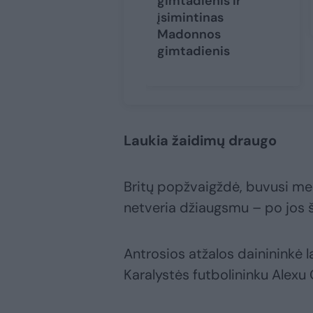
gimtadienis ir
įsimintinas
Madonnos
gimtadienis
Laukia žaidimų draugo
Britų popžvaigždė, buvusi mer
netveria džiaugsmu – po jos ši
Antrosios atžalos dainininkė l
Karalystės futbolininku Alexu