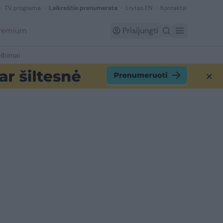
TV programa
Laikraščio prenumerata
Lrytas EN
Kontaktai
Premium
Prisijungti
lbimai