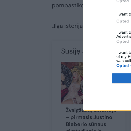
Opted 
pompastikos.
I want t
Opted 
„Ilga istorija trumpai – mes p
I want 
Advertis
Opted 
Susiję straipsniai
I want t
of my P
was col
Opted 
Žvaigždžių savaitėje
– pirmasis Justino
Bieberio sūnaus