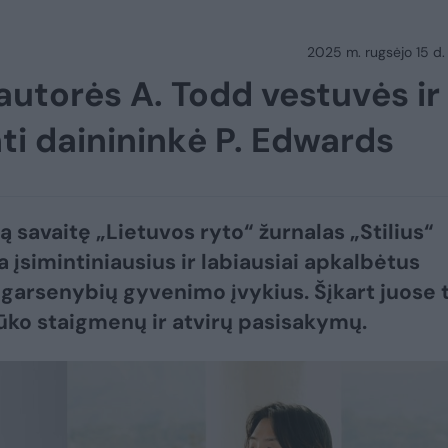
2025 m. rugsėjo 15 d.
autorės A. Todd vestuvės ir
nti dainininkė P. Edwards
ą savaitę „Lietuvos ryto“ žurnalas „Stilius“
a įsimintiniausius ir labiausiai apkalbėtus
 garsenybių gyvenimo įvykius. Šįkart juose 
ūko staigmenų ir atvirų pasisakymų.