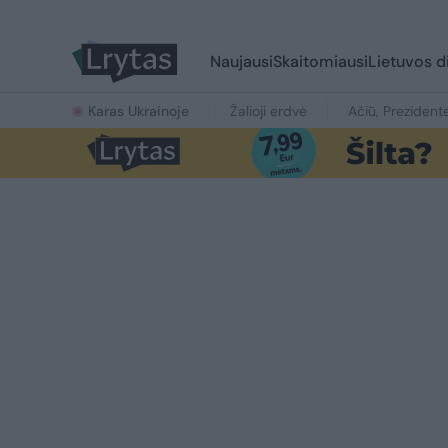
Naujausi
Skaitomiausi
Lietuvos d
Karas Ukrainoje
Žalioji erdvė
Ačiū, Prezident