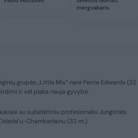
Paulo vestuvės
Selenos Gomez
mergvakaris
ginių grupės „Little Mix“ narė Perrie Edwards (32
rdimi ir vėl plaka nauja gyvybė.
aukiasi su sužadėtiniu profesionaliu Jungtinės
 Oxlade’u-Chamberlainu (32 m.).