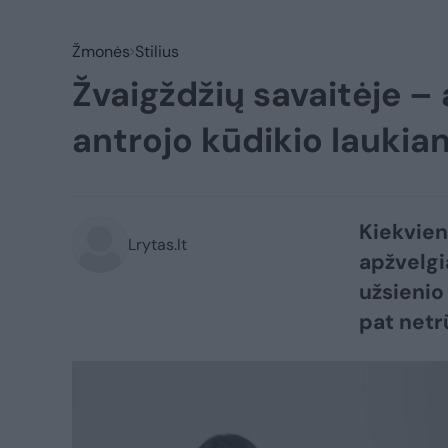
Žmonės
Stilius
Žvaigždžių savaitėje – 
antrojo kūdikio laukia
Kiekvien
Lrytas.lt
apžvelgi
užsienio
pat netr