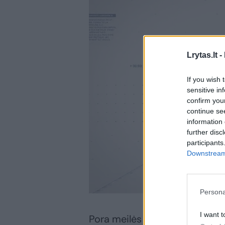
Lrytas.lt -
If you wish 
sensitive in
confirm you
continue se
information 
further disc
participants
Downstream 
Persona
I want t
Pora meilės šventę iškėlė jauki