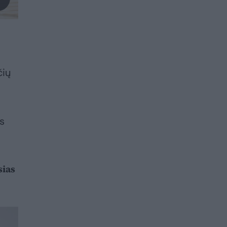
čių
s
sias