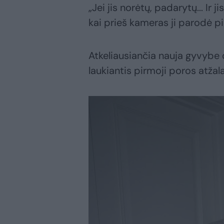
„Jei jis norėtų, padarytų... Ir 
kai prieš kameras ji parodė pi
Atkeliausiančia nauja gyvybe dž
laukiantis pirmoji poros atžal