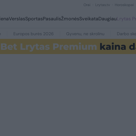
Orai
Lrytas.tv
Horoskopai
iena
Verslas
Sportas
Pasaulis
Žmonės
Sveikata
Daugiau
Lrytas 
e
Europos burės 2026
Gyvenu, ne skrolinu
Darbo ske