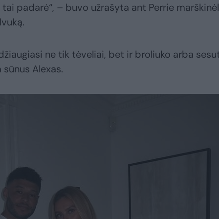
jis tai padarė“, – buvo užrašyta ant Perrie marškinėl
lvuką.
iaugiasi ne tik tėveliai, bet ir broliuko arba sesu
a sūnus Alexas.