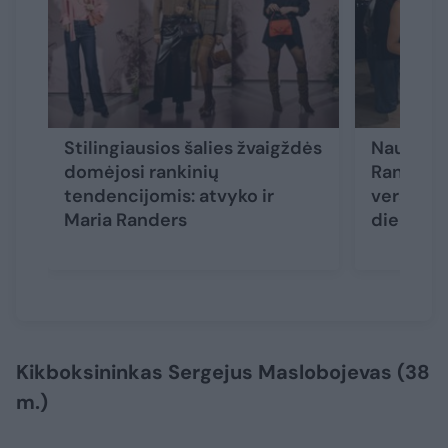
Stilingiausios šalies žvaigždės
Naujieną
domėjosi rankinių
Randers 
tendencijomis: atvyko ir
verslą ir
Maria Randers
diena y
Kikboksininkas Sergejus Maslobojevas (38
m.)