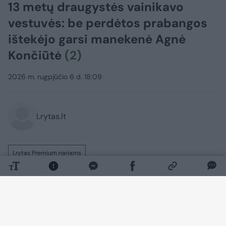
13 metų draugystės vainikavo
vestuvės: be perdėtos prabangos
ištekėjo garsi manekenė Agnė
Končiūtė
(2)
2026 m. rugpjūčio 6 d. 18:09
Lrytas.lt
Lrytas Premium nariams
Liepos 15-ąją sostinės Bernardinų
vienuolyno sodo kiemelyje vienas kitam
lemtingą „taip“ ištarę, o po kelių dienų
savo pažadus Lėlaičių Šv.Roko koplyčioje