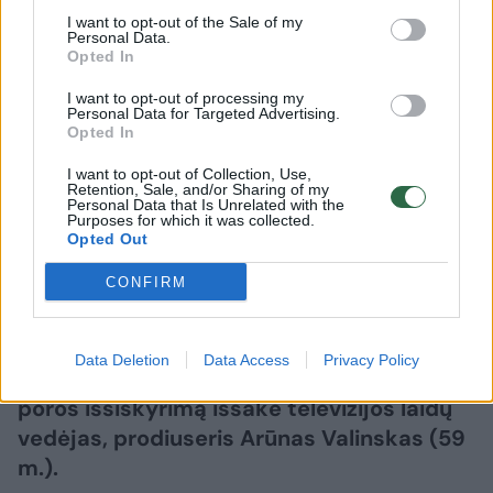
apie Oksanos Pikul ir Dominyko
I want to opt-out of the Sale of my
Personal Data.
Dirksčio skyrybas
(5)
Opted In
I want to opt-out of processing my
2026 m. rugpjūčio 6 d. 18:21
Personal Data for Targeted Advertising.
Opted In
I want to opt-out of Collection, Use,
Retention, Sale, and/or Sharing of my
Lrytas.lt
Personal Data that Is Unrelated with the
Purposes for which it was collected.
Opted Out
Pastarosiomis dienomis socialiniuose
CONFIRM
tinkluose netyla kalbos apie verslininkės,
vizažistės Oksanos Pikul (42 m.) ir
kovotojo Dominyko Dirksčio (24 m.)
Data Deletion
Data Access
Privacy Policy
skyrybas. Dabar nuomonę apie garsios
poros išsiskyrimą išsakė televizijos laidų
vedėjas, prodiuseris Arūnas Valinskas (59
m.).