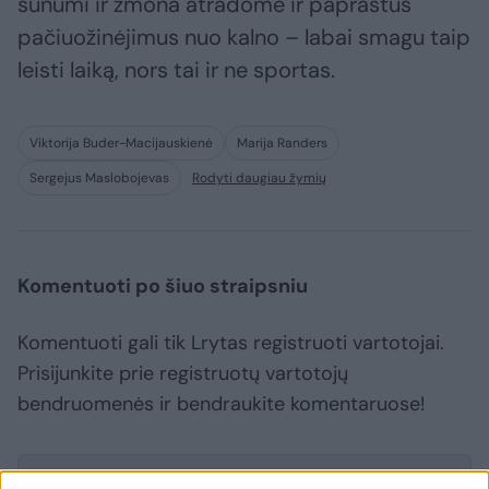
sūnumi ir žmona atradome ir paprastus
pačiuožinėjimus nuo kalno – labai smagu taip
leisti laiką, nors tai ir ne sportas.
Viktorija Buder-Macijauskienė
Marija Randers
Sergejus Maslobojevas
Rodyti daugiau žymių
Komentuoti po šiuo straipsniu
Komentuoti gali tik Lrytas registruoti vartotojai.
Prisijunkite prie registruotų vartotojų
bendruomenės ir bendraukite komentaruose!
Rodyti komentarus