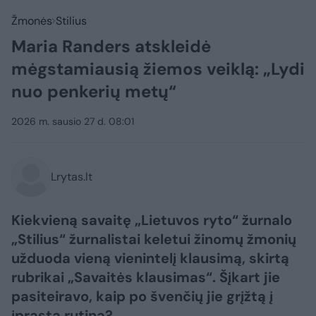
Žmonės
Stilius
Maria Randers atskleidė
mėgstamiausią žiemos veiklą: „Lydi
nuo penkerių metų“
2026 m. sausio 27 d. 08:01
Lrytas.lt
Kiekvieną savaitę „Lietuvos ryto“ žurnalo
„Stilius“ žurnalistai keletui žinomų žmonių
užduoda vieną vienintelį klausimą, skirtą
rubrikai „Savaitės klausimas“. Šįkart jie
pasiteiravo, kaip po švenčių jie grįžtą į
įprastą rutiną?