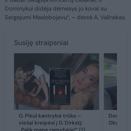
Dominykui didėja dėmesys jo kovai su
Sergejumi Maslobojevu“, – dėstė A. Valinskas.
Susiję straipsniai
O. Pikul kantrybė trūko –
Dominyka
viešai kreipėsi į D. Dirkstį:
Oksanos 
„Palik mane ramybėje!“
(1)