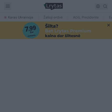
Karas Ukrainoje
Žalioji erdvė
Ačiū, Prezidente
E