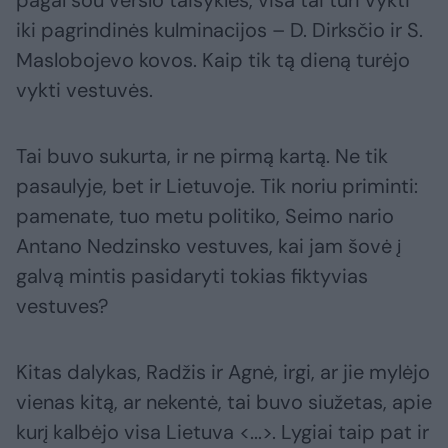
pagal šou verslo taisykles, visa tai turi vykti
iki pagrindinės kulminacijos – D. Dirksčio ir S.
Maslobojevo kovos. Kaip tik tą dieną turėjo
vykti vestuvės.
Tai buvo sukurta, ir ne pirmą kartą. Ne tik
pasaulyje, bet ir Lietuvoje. Tik noriu priminti:
pamenate, tuo metu politiko, Seimo nario
Antano Nedzinsko vestuves, kai jam šovė į
galvą mintis pasidaryti tokias fiktyvias
vestuves?
Kitas dalykas, Radžis ir Agnė, irgi, ar jie mylėjo
vienas kitą, ar nekentė, tai buvo siužetas, apie
kurį kalbėjo visa Lietuva <...>. Lygiai taip pat ir