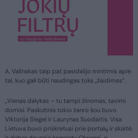
A. Valinskas taip pat pasidalijo mintimis apie
tai, kuo gali būti naudingas toks „žaidimas“.
„Vienas dalykas – tu tampi žinomas, tavimi
domisi. Paskutinis tokio žanro šou buvo
Viktorija Siegel ir Laurynas Suodaitis. Visa
Lietuva buvo priskretusi prie portalų ir skaitė.
Ir dabar daugėja koncertų Oksanai, o