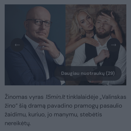
Daugiau nuotraukų (29)
Žinomas vyras
15min.lt
tinklalaidėje „Valinskas
žino“ šią dramą pavadino pramogų pasaulio
žaidimu, kuriuo, jo manymu, stebėtis
nereikėtų.