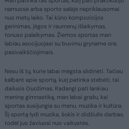
Man patinka tas sportas, kurį pati praktikuoju
namuose arba sporto salėje nepriklausomai
nuo metų laiko. Tai kūno kompozicijos
gerinimas, jėgos ir raumenų išlaikymas,
tonuso palaikymas. Žiemos sportas man
labiau asocijuojasi su buvimu gryname ore,
pasivaikščiojimais.
Nesu iš tų, kurie labai mėgsta slidinėti. Tačiau
kalbant apie sportą, kurį patinka stebėti, tai
dailusis čiuožimas. Kadangi pati lankiau
meninę gimnastiką, man labai gražu, kai
sportas susijungia su menu, muzika ir kultūra.
Šį sportą lydi muzika, šokis ir didžiulis darbas,
todėl juo žaviuosi nuo vaikystės.