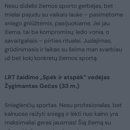
Nesu didelis žiemos sporto gerbėjas, bet
mielai pajudu su vaikais lauke – pasimėtome
sniego gniūžtėmis, pasijuokiame. Jei jau
žiema, tai be kompromisų: ledo vonia, o
savaitgaliais – pirties ritualai. Judėjimas,
grūdinimasis ir laikas su šeima man svarbiau
už bet kokį konkretų žiemos sportą.
LRT žaidimo „Spėk ir atspėk“ vedėjas
Žygimantas Gečas (33 m.)
Snieglenčių sportas. Nesu profesionalas, bet
kalnuose raižyti sniegą ir lėkti nuo kalno yra
maksimaliai geras jausmas! Šią žiemą su