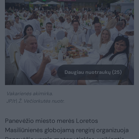
Daugiau nuotraukų (25)
Vakarienės akimirka.
JP.lt\ Ž. Večiorkutės nuotr.
Panevėžio miesto merės Loretos
Masiliūnienės globojamą renginį organizuoja