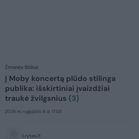
Žmonės
Stilius
Į Moby koncertą plūdo stilinga
publika: išskirtiniai įvaizdžiai
traukė žvilgsnius
(3)
2026 m. rugpjūčio 8 d. 17:05
Lrytas.lt