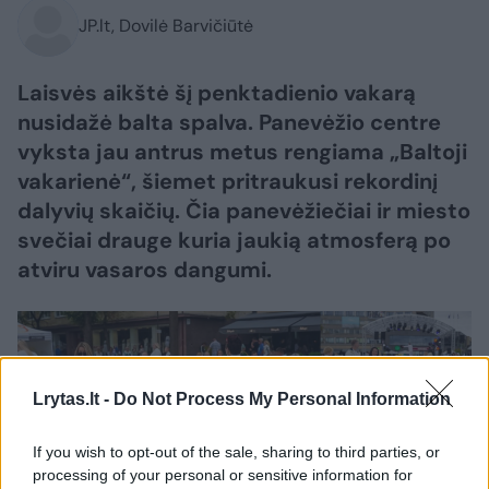
JP.lt, Dovilė Barvičiūtė
Laisvės aikštė šį penktadienio vakarą
nusidažė balta spalva. Panevėžio centre
vyksta jau antrus metus rengiama „Baltoji
vakarienė“, šiemet pritraukusi rekordinį
dalyvių skaičių. Čia panevėžiečiai ir miesto
svečiai drauge kuria jaukią atmosferą po
atviru vasaros dangumi.
Lrytas.lt -
Do Not Process My Personal Information
If you wish to opt-out of the sale, sharing to third parties, or
processing of your personal or sensitive information for