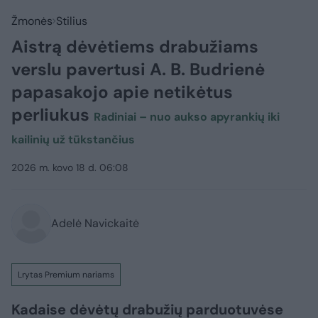
Žmonės
Stilius
Aistrą dėvėtiems drabužiams
verslu pavertusi A. B. Budrienė
papasakojo apie netikėtus
perliukus
Radiniai – nuo aukso apyrankių iki
kailinių už tūkstančius
2026 m. kovo 18 d. 06:08
Adelė Navickaitė
Lrytas Premium nariams
Kadaise dėvėtų drabužių parduotuvėse