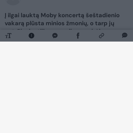
Į ilgai lauktą Moby koncertą šeštadienio
vakarą plūsta minios žmonių, o tarp jų
netrūko ir stilingų muzikos gerbėjų.
Daugiau nuotraukų (120)