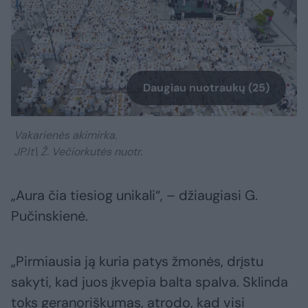
Daugiau nuotraukų (25)
Vakarienės akimirka.
JP.lt\ Ž. Večiorkutės nuotr.
„Aura čia tiesiog unikali“, – džiaugiasi G.
Pučinskienė.
„Pirmiausia ją kuria patys žmonės, drįstu
sakyti, kad juos įkvepia balta spalva. Sklinda
toks geranoriškumas, atrodo, kad visi