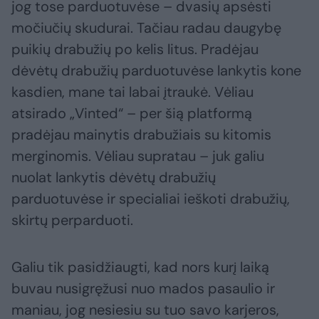
jog tose parduotuvėse – dvasių apsėsti
močiučių skudurai. Tačiau radau daugybę
puikių drabužių po kelis litus. Pradėjau
dėvėtų drabužių parduotuvėse lankytis kone
kasdien, mane tai labai įtraukė. Vėliau
atsirado „Vinted“ – per šią platformą
pradėjau mainytis drabužiais su kitomis
merginomis. Vėliau supratau – juk galiu
nuolat lankytis dėvėtų drabužių
parduotuvėse ir specialiai ieškoti drabužių,
skirtų perparduoti.
Galiu tik pasidžiaugti, kad nors kurį laiką
buvau nusigręžusi nuo mados pasaulio ir
maniau, jog nesiesiu su tuo savo karjeros,