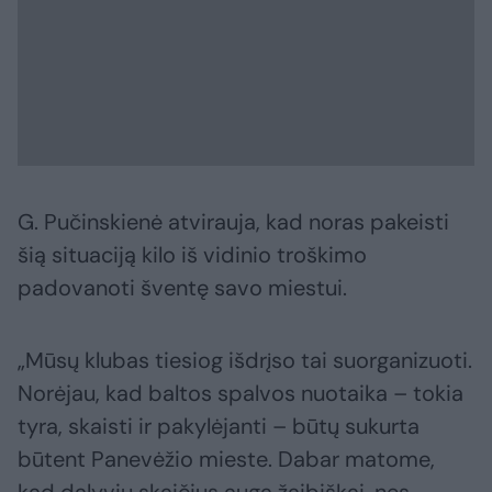
G. Pučinskienė atvirauja, kad noras pakeisti
šią situaciją kilo iš vidinio troškimo
padovanoti šventę savo miestui.
„Mūsų klubas tiesiog išdrįso tai suorganizuoti.
Norėjau, kad baltos spalvos nuotaika – tokia
tyra, skaisti ir pakylėjanti – būtų sukurta
būtent Panevėžio mieste. Dabar matome,
kad dalyvių skaičius auga žaibiškai, nes