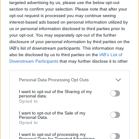
targeted advertising by us, please use the below opt-out
section to confirm your selection. Please note that after your
opt-out request is processed you may continue seeing
interest-based ads based on personal information utilized by
Daugiau nuotraukų (25)
us or personal information disclosed to third parties prior to
your opt-out. You may separately opt-out of the further
disclosure of your personal information by third parties on the
„Baltosios vakarienės“ idėja Panevėžyje
IAB’s list of downstream participants. This information may
also be disclosed by us to third parties on the
IAB’s List of
Downstream Participants
that may further disclose it to other
Šventės organizatorė, Panevėžio verslo
third parties.
moterų tinklo vadovė Genė Pučinskienė
Personal Data Processing Opt Outs
neslepia emocijų – surengti tokio pobūdžio
I want to opt-out of the Sharing of my
renginį reikėjo nemažai drąsos.
personal data.
Opted In
I want to opt-out of the Sale of my
„Pirmą kartą viskas buvo taip nedrąsu – visi
Personal Data.
Opted In
šiek tiek pasimetę svarstė, kas čia vyks ir ar
pavyks, nes mūsų miestas gana santūrus.
I want to opt-out of processing my
Personal Data for Targeted Advertising.