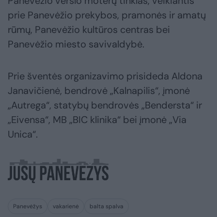
Panevėžio verslo moterų tinklas, veikiantis
prie Panevėžio prekybos, pramonės ir amatų
rūmų, Panevėžio kultūros centras bei
Panevėžio miesto savivaldybė.
Prie šventės organizavimo prisideda Aldona
Janavičienė, bendrovė „Kalnapilis“, įmonė
„Autrega“, statybų bendrovės „Bendersta“ ir
„Eivensa“, MB „BIC klinika“ bei įmonė „Via
Unica“.
Panevėžys
vakarienė
balta spalva