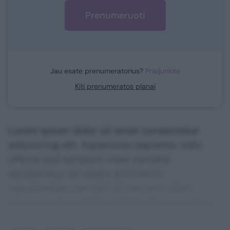
Prenumeruoti
Jau esate prenumeratorius?
Prisijunkite
Kiti prenumeratos planai
Lorem ipsum dolor sit amet consectetur
adipisicing elit. Asperiores sapiente, odio
officiis sed tempore vitae veritatis
repellendus, ad saepe architecto
repudiandae corrupti sit non error illum
consequuntur adipisci dignissimos maxime.