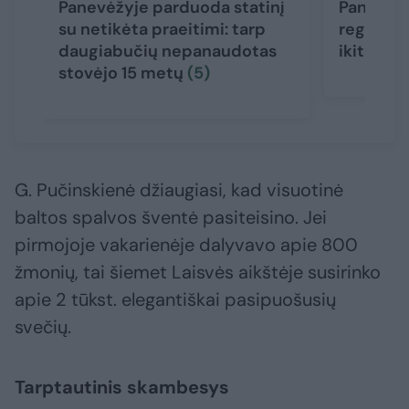
Panevėžyje parduoda statinį
Panevėžy
su netikėta praeitimi: tarp
registra
daugiabučių nepanaudotas
ikiteismi
stovėjo 15 metų
(5)
G. Pučinskienė džiaugiasi, kad visuotinė
baltos spalvos šventė pasiteisino. Jei
pirmojoje vakarienėje dalyvavo apie 800
žmonių, tai šiemet Laisvės aikštėje susirinko
apie 2 tūkst. elegantiškai pasipuošusių
svečių.
Tarptautinis skambesys