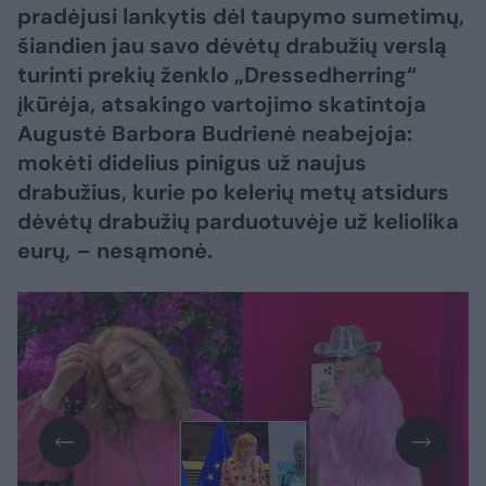
pradėjusi lankytis dėl taupymo sumetimų,
šiandien jau savo dėvėtų drabužių verslą
turinti prekių ženklo „Dressedherring“
įkūrėja, atsakingo vartojimo skatintoja
Augustė Barbora Budrienė neabejoja:
mokėti didelius pinigus už naujus
drabužius, kurie po kelerių metų atsidurs
dėvėtų drabužių parduotuvėje už keliolika
eurų, – nesąmonė.