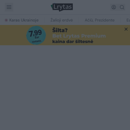
Karas Ukrainoje
Žalioji erdvė
Ačiū, Prezidente
E