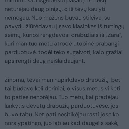
mintimi, kad išgelbėsiu pasaulį. Iš tiesų
neturėjau daug pinigų, o iš tėvų kaulyti
nemėgau. Nuo mažens buvau stileiva, su
pavydu žiūrėdavau į savo klasiokes iš turtingų
šeimų, kurios rengdavosi drabužiais iš „Zara“,
kuri man tuo metu atrodė utopinė prabangi
parduotuvė, todėl teko sugalvoti, kaip gražiai
apsirengti daug neišlaidaujant.
Žinoma, tėvai man nupirkdavo drabužių, bet
tai būdavo keli deriniai, o visus metus vilkėti
to paties nenorėjau. Tuo metu, kai pradėjau
lankytis dėvėtų drabužių parduotuvėse, jos
buvo tabu. Net pati nesitikėjau rasti jose ko
nors ypatingo, juo labiau kad daugelis sakė,