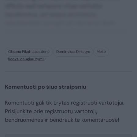
officiis sed tempore vitae veritatis
repellendus, ad saepe architecto
repudiandae corrupti sit non error illum
consequuntur adipisci dignissimos maxime.
Oksana Pikul-Jasaitienė
Dominykas Dirkstys
Meilė
Rodyti daugiau žymių
Komentuoti po šiuo straipsniu
Komentuoti gali tik Lrytas registruoti vartotojai.
Prisijunkite prie registruotų vartotojų
bendruomenės ir bendraukite komentaruose!