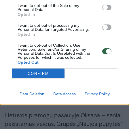
prisipažinimai, sužadėtuvės ir vestuvių planai
I want to opt-out of the Sale of my
Personal Data.
nuolat kaitino publikos smalsumą.
Opted In
I want to opt-out of processing my
Personal Data for Targeted Advertising.
Tačiau šios poros romaną nuo pat pradžių
Opted In
lydėjo abejonės: tikri jausmai ar viešųjų ryšių
I want to opt-out of Collection, Use,
Retention, Sale, and/or Sharing of my
projektas?
Personal Data that Is Unrelated with the
Purposes for which it was collected.
Opted Out
Galiausiai žodis „projektas“ nuskambėjo ir iš
CONFIRM
pačių šios istorijos veikėjų lūpų, o santykių
pabaiga virto savotiška vieša drama, verta
Data Deletion
Data Access
Privacy Policy
muilo operos.
Lietuvos pramogų pasaulyje Oksana – seniai
pažįstamas veidas. Grupės „Naujos pupytės“