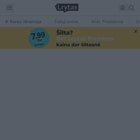
Karas Ukrainoje
Žalioji erdvė
Ačiū, Prezidente
E