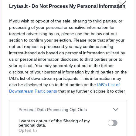
dainininkė Oksana Pikul (42 m.) ir 18 metų
Lrytas.lt -
Do Not Process My Personal Information
jaunesnis kovotojas Dominykas Dirkstys
tapo viena labiausiai aptarinėjamų porų
If you wish to opt-out of the sale, sharing to third parties, or
Lietuvoje. Bet ar jų santykiai buvo tikri?
processing of your personal or sensitive information for
targeted advertising by us, please use the below opt-out
section to confirm your selection. Please note that after your
opt-out request is processed you may continue seeing
interest-based ads based on personal information utilized by
us or personal information disclosed to third parties prior to
your opt-out. You may separately opt-out of the further
disclosure of your personal information by third parties on the
IAB’s list of downstream participants. This information may
also be disclosed by us to third parties on the
IAB’s List of
Downstream Participants
that may further disclose it to other
third parties.
Daugiau nuotraukų (39)
Personal Data Processing Opt Outs
I want to opt-out of the Sharing of my
personal data.
Opted In
Pikantiškos fotosesijos, vieši meilės