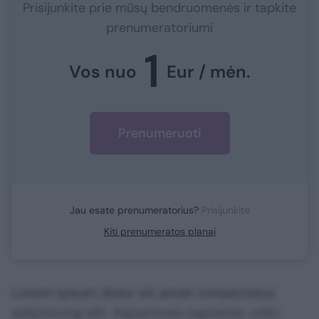
Prisijunkite prie mūsų bendruomenės ir tapkite
prenumeratoriumi
1
Vos nuo
Eur / mėn.
Prenumeruoti
Jau esate prenumeratorius?
Prisijunkite
Kiti prenumeratos planai
Lorem ipsum dolor sit amet consectetur
adipisicing elit. Asperiores sapiente, odio