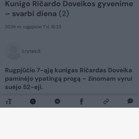
Kunigo Ričardo Doveikos gyvenime
– svarbi diena
(2)
2026 m. rugpjūčio 7 d. 16:23
Lrytas.lt
Rugpjūčio 7-ąją kunigas Ričardas Doveika
paminėjo ypatingą progą – žinomam vyrui
suėjo 52-eji.