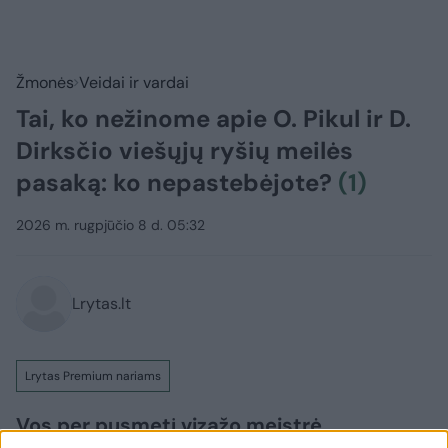
Žmonės
Veidai ir vardai
Tai, ko nežinome apie O. Pikul ir D.
Dirksčio viešųjų ryšių meilės
pasaką: ko nepastebėjote?
(1)
2026 m. rugpjūčio 8 d. 05:32
Lrytas.lt
Lrytas Premium nariams
Vos per pusmetį vizažo meistrė,