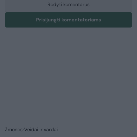
Rodyti komentarus
Prisijungti komentatoriams
Žmonės
Veidai ir vardai