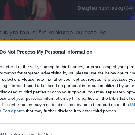
Daugiau nuotraukų (34)
tus yra tapusi šio konkurso laureate. Be
 arka“ (2009) nugalėtoja. Jos partneris –
jo laidų ir renginių vedėjas Ignas
Do Not Process My Personal Information
to opt-out of the sale, sharing to third parties, or processing of your per
formation for targeted advertising by us, please use the below opt-out s
nį pakilimą – praėjusiais metais po kurio
r selection. Please note that after your opt-out request is processed y
eing interest-based ads based on personal information utilized by us or
žo į didžiąją operos sceną. Dainininkė
disclosed to third parties prior to your opt-out. You may separately opt-
„Figaro vedybose“ Lietuvos nacionalinio
losure of your personal information by third parties on the IAB’s list of
. This information may also be disclosed by us to third parties on the
IA
lėms Izraelyje. Pastaruoju metu ji
Participants
that may further disclose it to other third parties.
nio scenose kartu su dainininkais Kostu
e, Liudu Mikalausku, pianistu Justu
l Data Processing Opt Outs