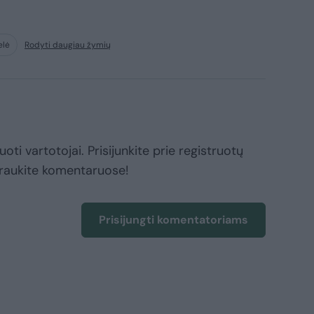
elė
Rodyti daugiau žymių
oti vartotojai. Prisijunkite prie registruotų
raukite komentaruose!
Prisijungti komentatoriams