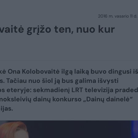
2016 m. vasario 11 d.
aitė grįžo ten, nuo kur
kė Ona Kolobovaitė ilgą laiką buvo dingusi i
. Tačiau nuo šiol ją bus galima išvysti
jos eteryje: sekmadienį LRT televizija prade
 moksleivių dainų konkurso „Dainų dainelė“
ijas.