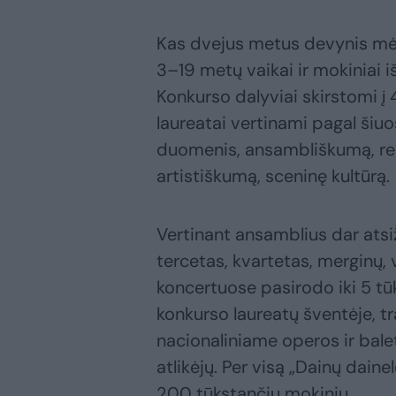
Kas dvejus metus devynis mė
3–19 metų vaikai ir mokiniai i
Konkurso dalyviai skirstomi į 
laureatai vertinami pagal šiuos
duomenis, ansambliškumą, repe
artistiškumą, sceninę kultūrą.
Vertinant ansamblius dar atsi
tercetas, kvartetas, merginų, v
koncertuose pasirodo iki 5 tū
konkurso laureatų šventėje, t
nacionaliniame operos ir bale
atlikėjų. Per visą „Dainų dain
200 tūkstančių mokinių.