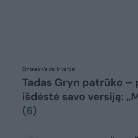
Žmonės
Veidai ir vardai
Tadas Gryn patrūko – 
išdėstė savo versiją: 
(6)