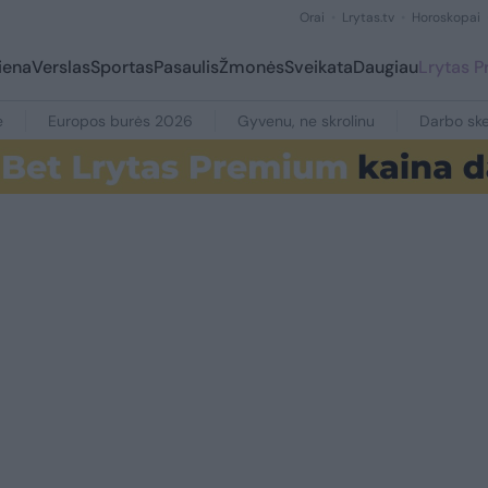
Orai
Lrytas.tv
Horoskopai
iena
Verslas
Sportas
Pasaulis
Žmonės
Sveikata
Daugiau
Lrytas 
e
Europos burės 2026
Gyvenu, ne skrolinu
Darbo ske