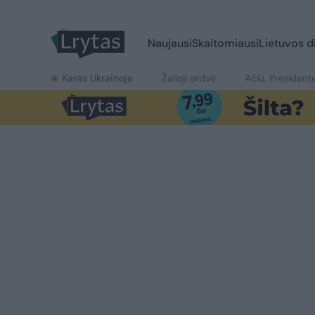
Naujausi
Skaitomiausi
Lietuvos d
Karas Ukrainoje
Žalioji erdvė
Ačiū, Prezident