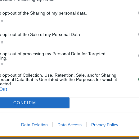
o opt-out of the Sharing of my personal data.
us kelio pradžia, ji pildo svajones,
In
naujus draugus ir vertingas akimirkas!
o opt-out of the Sale of my Personal Data.
io legendinio konkurso vedėja ir didelė
In
 sužinoti, kuo jie gyvena ir apie ką
to opt-out of processing my Personal Data for Targeted
.
ing.
In
o opt-out of Collection, Use, Retention, Sale, and/or Sharing
evizijoje gimęs unikalus, daugiausia
ersonal Data that Is Unrelated with the Purposes for which it
lected.
es tradicijas turintis muzikinis renginys.
Out
ti dainavimo kultūrą, skatinti gabių vaikų
CONFIRM
iausius šalies jaunuosius solistus ir
974-ųjų rengiamas „Dainų dainelės“
iko kelią atvedė visą būrį ryškiausių
Data Deletion
Data Access
Privacy Policy