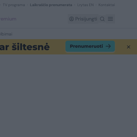
TV programa
Laikraščio prenumerata
Lrytas EN
Kontaktai
Premium
Prisijungti
lbimai