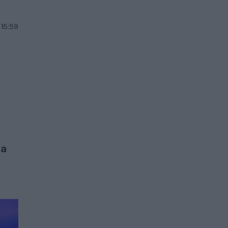
 15:59
š
da