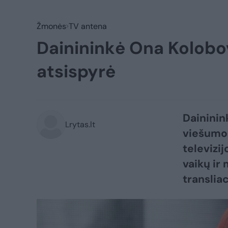
Žmonės
TV antena
Dainininkė Ona Kolobov
atsispyrė
Daininin
Lrytas.lt
viešumos
televizi
vaikų ir
transliac