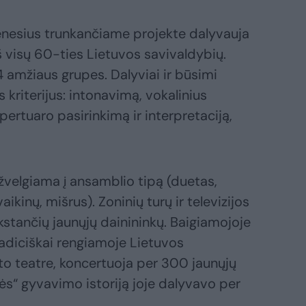
nesius trunkančiame projekte dalyvauja
š visų 60-ties Lietuvos savivaldybių.
4 amžiaus grupes. Dalyviai ir būsimi
 kriterijus: intonavimą, vokalinius
rtuaro pasirinkimą ir interpretaciją,
žvelgiama į ansamblio tipą (duetas,
aikinų, mišrus). Zoninių turų ir televizijos
kstančių jaunųjų dainininkų. Baigiamojoje
radiciškai rengiamoje Lietuvos
to teatre, koncertuoja per 300 jaunųjų
elės“ gyvavimo istoriją joje dalyvavo per