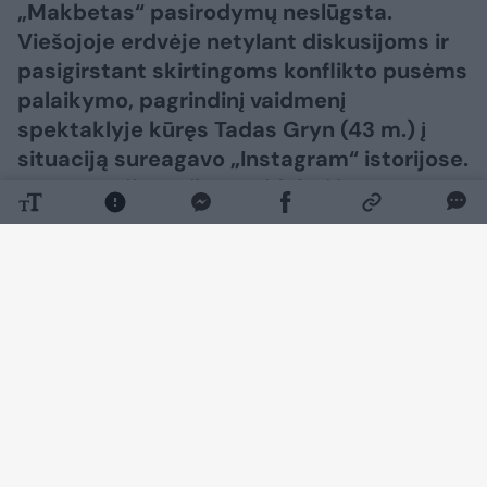
„Makbetas“ pasirodymų neslūgsta.
Viešojoje erdvėje netylant diskusijoms ir
pasigirstant skirtingoms konflikto pusėms
palaikymo, pagrindinį vaidmenį
spektaklyje kūręs Tadas Gryn (43 m.) į
situaciją sureagavo „Instagram“ istorijose.
Nuomone jis sutiko pasidalyti ir su
Lrytas.
Daugiau nuotraukų (25)