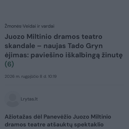
Žmonės
Veidai ir vardai
Juozo Miltinio dramos teatro
skandale – naujas Tado Gryn
ėjimas: paviešino iškalbingą žinutę
(6)
2026 m. rugpjūčio 8 d. 10:19
Lrytas.lt
Ažiotažas dėl Panevėžio Juozo Miltinio
dramos teatre atšauktų spektaklio