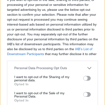
processing of your personal or sensitive information for
papasakoti pikantišką istoriją, bet iš tiesų
targeted advertising by us, please use the below opt-out
gyvenau labai paprastai.
section to confirm your selection. Please note that after your
opt-out request is processed you may continue seeing
interest-based ads based on personal information utilized by
Į Angliją keliavau, nes norėjau tobulėti.
us or personal information disclosed to third parties prior to
your opt-out. You may separately opt-out of the further
Lankiau įvairius meistriškumo kursus,
disclosure of your personal information by third parties on the
bendravau su muzikantais, dalyvavau operų,
IAB’s list of downstream participants. This information may
spektaklių atrankose.
also be disclosed by us to third parties on the
IAB’s List of
Downstream Participants
that may further disclose it to other
third parties.
Pakeisti aplinką, išeiti iš komforto zonos –
Personal Data Processing Opt Outs
visada į naudą. Taip, nepavyko ten rimtai
I want to opt-out of the Sharing of my
prasimušti, užsikabinti, bet dėl to neliūdžiu.
personal data.
Opted In
Ten milžiniška konkurencija, mažai kam
pasiseka. Užtat patirties įgijau daug“, –
I want to opt-out of the Sale of my
Personal Data.
pasakojo Ona.
Opted In