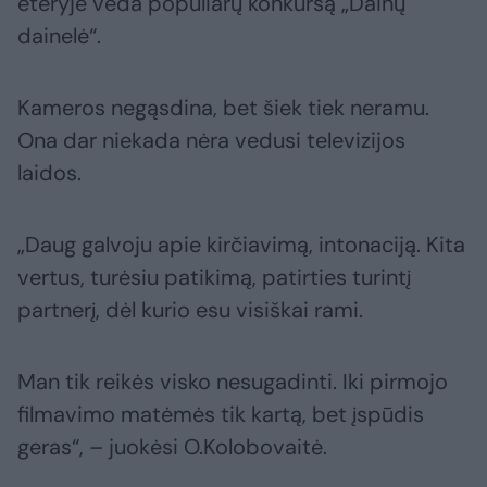
eteryje veda populiarų konkursą „Dainų
dainelė“.
Kameros negąsdina, bet šiek tiek neramu.
Ona dar niekada nėra vedusi televizijos
laidos.
„Daug galvoju apie kirčiavimą, intonaciją. Kita
vertus, turėsiu patikimą, patirties turintį
partnerį, dėl kurio esu visiškai rami.
Man tik reikės visko nesugadinti. Iki pirmojo
filmavimo matėmės tik kartą, bet įspūdis
geras“, – juokėsi O.Kolobovaitė.