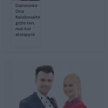
Dainininkė
Ona
Kolobovaitė
grįžo ten,
nuo kur
atsispyrė