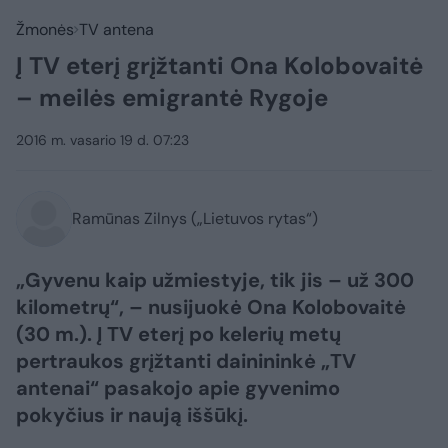
Žmonės
TV antena
Į TV eterį grįžtanti Ona Kolobovaitė
– meilės emigrantė Rygoje
2016 m. vasario 19 d. 07:23
Ramūnas Zilnys („Lietuvos rytas“)
„Gyvenu kaip užmiestyje, tik jis – už 300
kilometrų“, – nusijuokė Ona Kolobovaitė
(30 m.). Į TV eterį po kelerių metų
pertraukos grįžtanti dainininkė „TV
antenai“ pasakojo apie gyvenimo
pokyčius ir naują iššūkį.