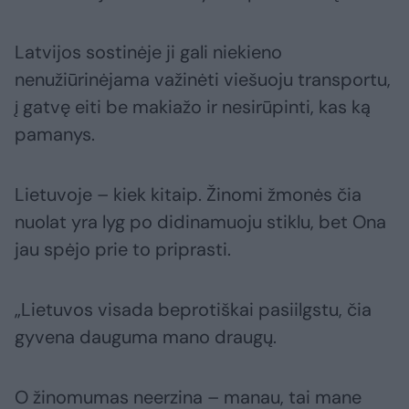
Latvijos sostinėje ji gali niekieno
nenužiūrinėjama važinėti viešuoju transportu,
į gatvę eiti be makiažo ir nesirūpinti, kas ką
pamanys.
Lietuvoje – kiek kitaip. Žinomi žmonės čia
nuolat yra lyg po didinamuoju stiklu, bet Ona
jau spėjo prie to priprasti.
„Lietuvos visada beprotiškai pasiilgstu, čia
gyvena dauguma mano draugų.
O žinomumas neerzina – manau, tai mane