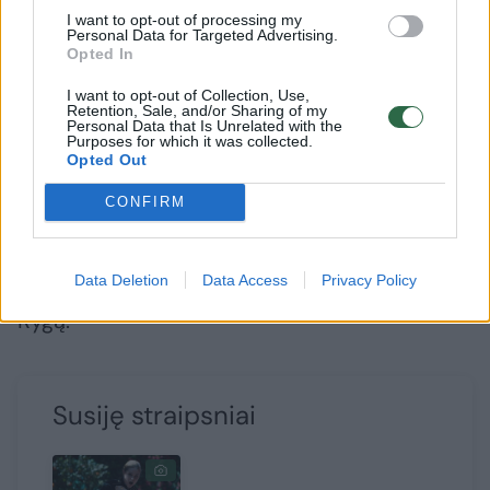
I want to opt-out of processing my
Personal Data for Targeted Advertising.
Plauti indų restorane ar dirbti parduotuvėje
Opted In
jai neteko – pragyventi pavyko ir iki šiol
I want to opt-out of Collection, Use,
Retention, Sale, and/or Sharing of my
pavyksta iš Lietuvoje rengiamų koncertų.
Personal Data that Is Unrelated with the
Purposes for which it was collected.
Opted Out
Ona prieš keletą metų iki skausmo gerai
CONFIRM
pažinojo Londono oro uostų laukiamąsias
sales, dabar turbūt galėtų nesuklysdama
Data Deletion
Data Access
Privacy Policy
išvardyti visas degalines kelyje iš Vilniaus į
Rygą.
Susiję straipsniai