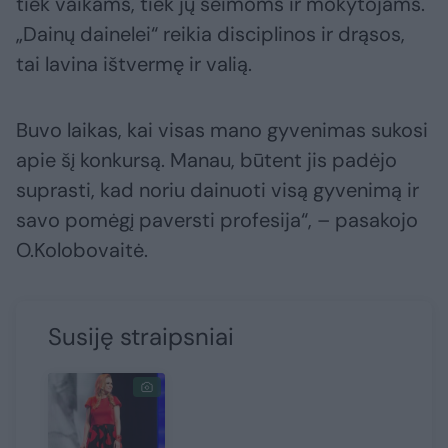
tiek vaikams, tiek jų šeimoms ir mokytojams.
„Dainų dainelei“ reikia disciplinos ir drąsos,
tai lavina ištvermę ir valią.
Buvo laikas, kai visas mano gyvenimas sukosi
apie šį konkursą. Manau, būtent jis padėjo
suprasti, kad noriu dainuoti visą gyvenimą ir
savo pomėgį paversti profesija“, – pasakojo
O.Kolobovaitė.
Susiję straipsniai