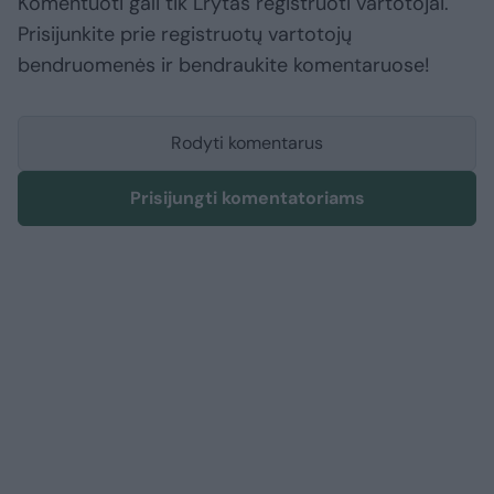
Komentuoti gali tik Lrytas registruoti vartotojai.
Prisijunkite prie registruotų vartotojų
bendruomenės ir bendraukite komentaruose!
Rodyti komentarus
Prisijungti komentatoriams