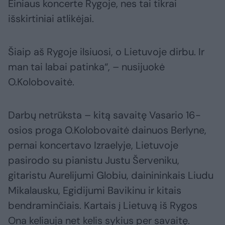
Einiaus koncerte Rygoje, nes tai tikrai
išskirtiniai atlikėjai.
Šiaip aš Rygoje ilsiuosi, o Lietuvoje dirbu. Ir
man tai labai patinka“, – nusijuokė
O.Kolobovaitė.
Darbų netrūksta – kitą savaitę Vasario 16-
osios proga O.Kolobovaitė dainuos Berlyne,
pernai koncertavo Izraelyje, Lietuvoje
pasirodo su pianistu Justu Šerveniku,
gitaristu Aurelijumi Globiu, dainininkais Liudu
Mikalausku, Egidijumi Bavikinu ir kitais
bendraminčiais. Kartais į Lietuvą iš Rygos
Ona keliauja net kelis sykius per savaitę.