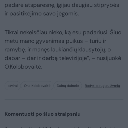
padarė atsparesnę, įgijau daugiau stiprybės
ir pasitikėjimo savo jėgomis.
Tikrai nekeisčiau nieko, ką esu padariusi. Šiuo
metu mano gyvenimas puikus – turiu ir
ramybę, ir manęs laukiančių klausytojų, o
dabar – dar ir darbą televizijoje“, – nusijuokė
O.Kolobovaitė.
atvirai
Ona Kolobovaitė
Dainų dainelė
Rodyti daugiau žymių
Komentuoti po šiuo straipsniu