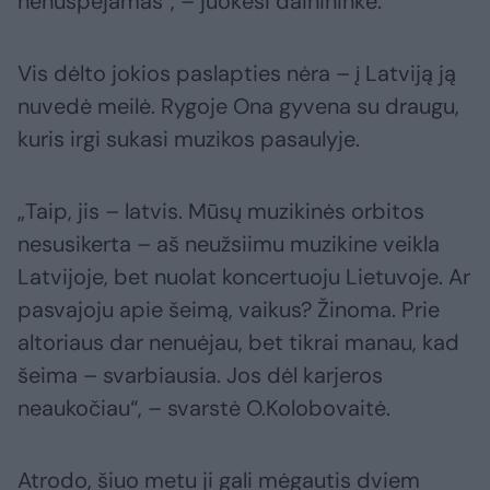
nenuspėjamas“, – juokėsi dainininkė.
Vis dėlto jokios paslapties nėra – į Latviją ją
nuvedė meilė. Rygoje Ona gyvena su draugu,
kuris irgi sukasi muzikos pasaulyje.
„Taip, jis – latvis. Mūsų muzikinės orbitos
nesusikerta – aš neužsiimu muzikine veikla
Latvijoje, bet nuolat koncertuoju Lietuvoje. Ar
pasvajoju apie šeimą, vaikus? Žinoma. Prie
altoriaus dar nenuėjau, bet tikrai manau, kad
šeima – svarbiausia. Jos dėl karjeros
neaukočiau“, – svarstė O.Kolobovaitė.
Atrodo, šiuo metu ji gali mėgautis dviem