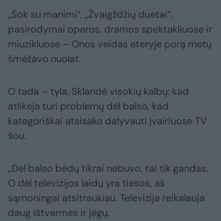
„Šok su manimi“, „Žvaigždžių duetai“,
pasirodymai operos, dramos spektakliuose ir
miuzikluose – Onos veidas eteryje porą metų
šmėžavo nuolat.
O tada – tyla. Sklandė visokių kalbų: kad
atlikėja turi problemų dėl balso, kad
kategoriškai atsisako dalyvauti įvairiuose TV
šou.
„Dėl balso bėdų tikrai nebuvo, tai tik gandas.
O dėl televizijos laidų yra tiesos, aš
sąmoningai atsitraukiau. Televizija reikalauja
daug ištvermės ir jėgų.