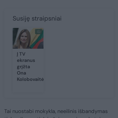
Susiję straipsniai
Į TV
ekranus
grįžta
Ona
Kolobovaitė
Tai nuostabi mokykla, neeilinis išbandymas