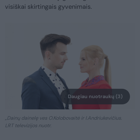
visiškai skirtingais gyvenimais.
Daugiau nuotraukų (3)
„Dainų dainelę ves O.Kolobovaitė ir I.Andriukevičius.
LRT televizijos nuotr.