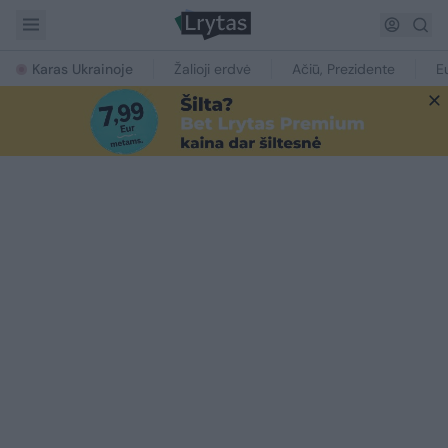
Karas Ukrainoje
Žalioji erdvė
Ačiū, Prezidente
E