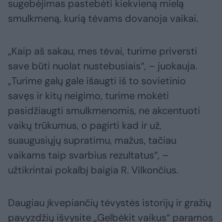
sugebėjimas pastebėti kiekvieną mielą
smulkmeną, kurią tėvams dovanoja vaikai.
„Kaip aš sakau, mes tėvai, turime priversti
save būti nuolat nustebusiais“, – juokauja.
„Turime galų gale išaugti iš to sovietinio
savęs ir kitų neigimo, turime mokėti
pasidžiaugti smulkmenomis, ne akcentuoti
vaikų trūkumus, o pagirti kad ir už,
suaugusiųjų supratimu, mažus, tačiau
vaikams taip svarbius rezultatus“, –
užtikrintai pokalbį baigia R. Vilkončius.
Daugiau įkvepiančių tėvystės istorijų ir gražių
pavyzdžių išvysite „Gelbėkit vaikus“ paramos