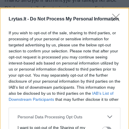
Būdavo, atsikeli ryte ir visas pasaulis tau po
kojomis. Išalksti, atbėgi į virtuvę – valgyti yra.
Lrytas.lt -
Do Not Process My Personal Information
Greitai pavalgai ir paskui vėl išbėgi iki
If you wish to opt-out of the sale, sharing to third parties, or
vakaro...“, – jaukiai pasakoja R. Vilkončius.
processing of your personal or sensitive information for
targeted advertising by us, please use the below opt-out
section to confirm your selection. Please note that after your
„Kaip šiandien prisimenu, buvo paskutinė
opt-out request is processed you may continue seeing
vasaros diena, tėvai jau turėjo atvažiuoti
interest-based ads based on personal information utilized by
us or personal information disclosed to third parties prior to
manęs pasiimti iš senelių. Sėdime su
your opt-out. You may separately opt-out of the further
pusbroliu ant ežero kranto, žvejojame su
disclosure of your personal information by third parties on the
tokia juokinga pačių pasigaminta meškere ir
IAB’s list of downstream participants. This information may
also be disclosed by us to third parties on the
IAB’s List of
taip gerai kimba, toks geras oras, o mes
Downstream Participants
that may further disclose it to other
suprantame, kad tai yra paskutinė metuose
third parties.
mūsų tikros laisvės diena, paskutinės
Personal Data Processing Opt Outs
valandos, po kurių vasara baigsis ir vėl
I want to opt-out of the Sharing of my