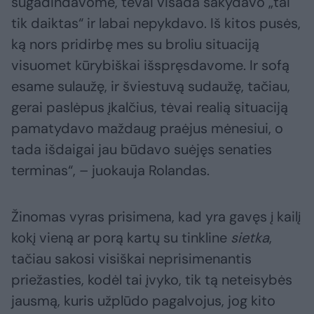
sugadindavome, tėvai visada sakydavo „tai
tik daiktas“ ir labai nepykdavo. Iš kitos pusės,
ką nors pridirbę mes su broliu situaciją
visuomet kūrybiškai išspręsdavome. Ir sofą
esame sulaužę, ir šviestuvą sudaužę, tačiau,
gerai paslėpus įkalčius, tėvai realią situaciją
pamatydavo maždaug praėjus mėnesiui, o
tada išdaigai jau būdavo suėjęs senaties
terminas“, – juokauja Rolandas.
Žinomas vyras prisimena, kad yra gavęs į kailį
kokį vieną ar porą kartų su tinkline
sietka
,
tačiau sakosi visiškai neprisimenantis
priežasties, kodėl tai įvyko, tik tą neteisybės
jausmą, kuris užplūdo pagalvojus, jog kito