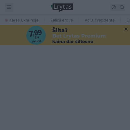
Karas Ukrainoje
Žalioji erdvė
Ačiū, Prezidente
E