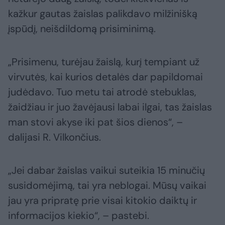
kažkur gautas žaislas palikdavo milžinišką
įspūdį, neišdildomą prisiminimą.
„Prisimenu, turėjau žaislą, kurį tempiant už
virvutės, kai kurios detalės dar papildomai
judėdavo. Tuo metu tai atrodė stebuklas,
žaidžiau ir juo žavėjausi labai ilgai, tas žaislas
man stovi akyse iki pat šios dienos“, –
dalijasi R. Vilkončius.
„Jei dabar žaislas vaikui suteikia 15 minučių
susidomėjimą, tai yra neblogai. Mūsų vaikai
jau yra pripratę prie visai kitokio daiktų ir
informacijos kiekio“, – pastebi.