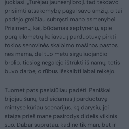
juokiasi. „Turėjau jaunesnį brolį, tad tekdavo
prisiimti atsakomybę pagal savo amžių, o tai
padėjo greičiau subręsti mano asmenybei.
Prisimenu, kai, būdamas septynerių, apie
porą kilometrų keliavau į parduotuvę pirkti
tokios senovinės skalbimo mašinos pastos,
nes mama, dėl tuo metu sirguliuojančio
brolio, tiesiog negalėjo ištrūkti iš namų, tėtis
buvo darbe, o rūbus išskalbti labai reikėjo.
Tuomet pats pasisiūliau padėti. Paniškai
bijojau šunų, tad eidamas į parduotuvę
mintyse kūriau scenarijus, ką darysiu, jei
staiga prieš mane pasirodys didelis vilkinis
šuo. Dabar supratau, kad ne tik man, bet ir