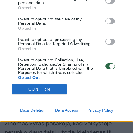
grįšime į miestą, o kitą dieną – jau ir į
personal data.
Opted In
mokyklą.
I want to opt-out of the Sale of my
Personal Data.
Opted In
Taip liūdna man pasidarė, kad net ašaros
pupomis riedėjo. Nors dar visai maži
I want to opt-out of processing my
Personal Data for Targeted Advertising.
buvome, pradinukai, tačiau tas
Opted In
nerūpestingos laisvės jausmas mums buvo
I want to opt-out of Collection, Use,
Retention, Sale, and/or Sharing of my
be galo svarbus“, – vieną iš liūdniausių
Personal Data that Is Unrelated with the
Purposes for which it was collected.
vaikystės momentų prisimena Rolandas.
Opted Out
CONFIRM
Dabartiniai vaikai bendrauja ir gyvena
kitaip
Data Deletion
Data Access
Privacy Policy
Žinomas vyras pasakoja, kad vaikystėje
neturėjo daug žaislų, todėl kiekvienas iš