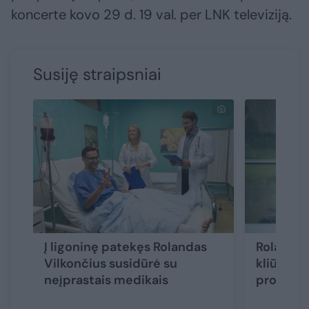
koncerte kovo 29 d. 19 val. per LNK televiziją.
Susiję straipsniai
Į ligoninę patekęs Rolandas
Rolandas
Vilkončius susidūrė su
kliūdavo 
neįprastais medikais
propaguo