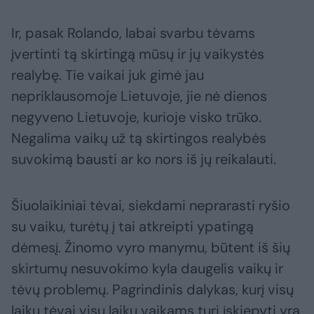
Ir, pasak Rolando, labai svarbu tėvams
įvertinti tą skirtingą mūsų ir jų vaikystės
realybę. Tie vaikai juk gimė jau
nepriklausomoje Lietuvoje, jie nė dienos
negyveno Lietuvoje, kurioje visko trūko.
Negalima vaikų už tą skirtingos realybės
suvokimą bausti ar ko nors iš jų reikalauti.
Šiuolaikiniai tėvai, siekdami neprarasti ryšio
su vaiku, turėtų į tai atkreipti ypatingą
dėmesį. Žinomo vyro manymu, būtent iš šių
skirtumų nesuvokimo kyla daugelis vaikų ir
tėvų problemų. Pagrindinis dalykas, kurį visų
laikų tėvai visų laikų vaikams turi įskiepyti yra