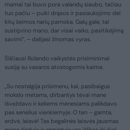
mamai tai buvo pora valandų siaubo, tačiau
tuo pačiu – puiki drąsos ir pasiaukojimo dėl
kitų šeimos narių pamoka. Galų gale, tai
sustiprino mano, dar visai vaiko, pasitikėjimą
savimi“, – dalijasi žinomas vyras.
Šilčiausi Rolando vaikystės prisiminimai
susiję su vasaros atostogomis kaime.
„Su nostalgija prisimenu, kai, pasibaigus
mokslo metams, dirbantys tėvai mane
išveždavo ir keliems mėnesiams palikdavo
pas senelius vienkiemyje. O ten – gamta,
erdvė, laisvė! Tas begalinės laisvės jausmas
mano širdyje ir atmintyje yra išlikęs iki šiol.