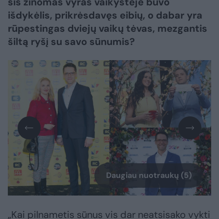
šis žinomas vyras vaikystėje buvo
išdykėlis, prikrėsdavęs eibių, o dabar yra
rūpestingas dviejų vaikų tėvas, mezgantis
šiltą ryšį su savo sūnumis?
Daugiau nuotraukų (5)
„Kai pilnametis sūnus vis dar neatsisako vykti