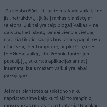
„Su siaubu žiūriu į tuos tėvus, kurie vaikui, kad
jis „netrukdytų“, įkiša į rankas planšetę ar
telefoną. Juk tai yra taip blogai! Vaikas – ne
daiktas, kad išbūtų ramiai vienoje vietoje,
nereikia tikėtis, kad jis bus ramus pagal tėvų
užsakymą. Per kompiuterį ar planšetę mes
įleidžiame vaiką į kitų žmonių fantazijos
pasaulį, į jų sukurtas aplikacijas ar net į
internetą, kuris mažam vaikui yra labai
pavojingas.
Jei mes planšetės ar telefono vaikui
nepristatysime kaip kurti skirto įrenginio,
mūsų vaikas praras savo fantaziją! Nesakau,