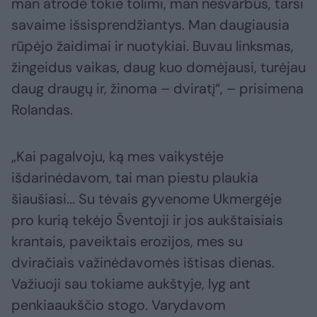
man atrodė tokie tolimi, man nesvarbūs, tarsi
savaime išsisprendžiantys. Man daugiausia
rūpėjo žaidimai ir nuotykiai. Buvau linksmas,
žingeidus vaikas, daug kuo domėjausi, turėjau
daug draugų ir, žinoma – dviratį“, – prisimena
Rolandas.
„Kai pagalvoju, ką mes vaikystėje
išdarinėdavom, tai man piestu plaukia
šiaušiasi... Su tėvais gyvenome Ukmergėje
pro kurią tekėjo Šventoji ir jos aukštaisiais
krantais, paveiktais erozijos, mes su
dviračiais važinėdavomės ištisas dienas.
Važiuoji sau tokiame aukštyje, lyg ant
penkiaaukščio stogo. Varydavom