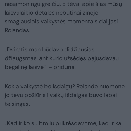
nesąmoningu greičiu, o tėvai apie šias mūsų
laisvalaikio detales nebūtinai žinojo“, –
smagiausiais vaikystės momentais dalijasi
Rolandas.
„Dviratis man būdavo didžiausias
džiaugsmas, ant kurio užsėdęs pajusdavau
begalinę laisvę“, – priduria.
Kokia vaikystė be išdaigų? Rolando nuomone,
jo tėvų požiūris į vaikų išdaigas buvo labai
teisingas.
„Kad ir ko su broliu prikrėsdavome, kad ir ką