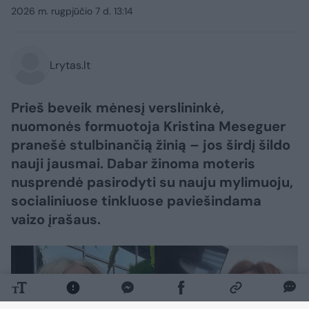
2026 m. rugpjūčio 7 d. 13:14
Lrytas.lt
Prieš beveik mėnesį verslininkė,
nuomonės formuotoja Kristina Meseguer
pranešė stulbinančią žinią – jos širdį šildo
nauji jausmai. Dabar žinoma moteris
nusprendė pasirodyti su nauju mylimuoju,
socialiniuose tinkluose paviešindama
vaizo įrašaus.