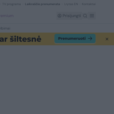
TV programa
Laikraščio prenumerata
Lrytas EN
Kontaktai
Premium
Prisijungti
lbimai