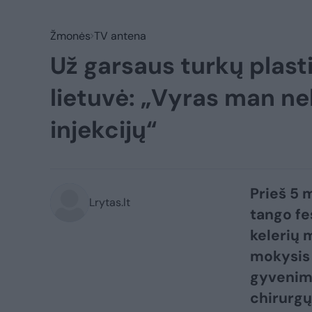
Žmonės
TV antena
Už garsaus turkų plasti
lietuvė: „Vyras man nel
injekcijų“
Prieš 5 
Lrytas.lt
tango fe
kelerių m
mokysis 
gyvenimo
chirurgų