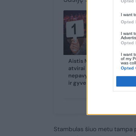
Opted 
I want t
Opted 
I want 
Advertis
Opted 
I want t
of my P
Aistis Mickevičius
was col
atvirai apie
Opted 
nepavykusią karjerą
ir gyvenimą su tėvais
Stambulas šiuo metu tampa pa