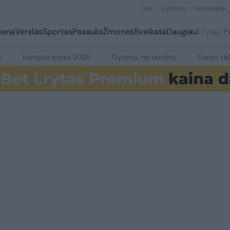
Orai
Lrytas.tv
Horoskopai
iena
Verslas
Sportas
Pasaulis
Žmonės
Sveikata
Daugiau
Lrytas 
e
Europos burės 2026
Gyvenu, ne skrolinu
Darbo ske