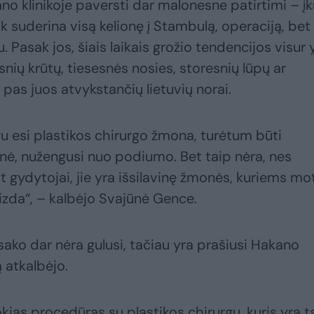
o klinikoje paversti dar malonesne patirtimi – įk
ik suderina visą kelionę į Stambulą, operaciją, bet 
 Pasak jos, šiais laikais grožio tendencijos visur 
nių krūtų, tiesesnės nosies, storesnių lūpų ar
r pas juos atvykstančių lietuvių norai.
gu esi plastikos chirurgo žmona, turėtum būti
inė, nužengusi nuo podiumo. Bet taip nėra, nes
at gydytojai, jie yra išsilavinę žmonės, kuriems mo
aizda“, – kalbėjo Svajūnė Gence.
sako dar nėra gulusi, tačiau yra prašiusi Hakano
ą atkalbėjo.
okias procedūras su plastikos chirurgu, kuris yra t