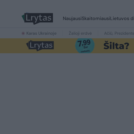
Naujausi
Skaitomiausi
Lietuvos d
Karas Ukrainoje
Žalioji erdvė
Ačiū, Prezident