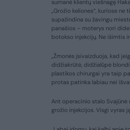
sumanė klientų viešnagę Hakan
„Grožio keliones“, kuriose ne t
supažindina su žavingu miestu.
panašios – moterys nori dides
botokso injekcijų. Ne išimtis i
„Žmonės įsivaizduoja, kad jei
didžiakrūtė, didžialūpė blond
plastikos chirurgai yra taip p
protas patinka labiau nei išv
Ant operacinio stalo Svajūnė 
grožio injekcijos. Visgi vyras j
„Labai įdomu, kai kalbi apie t