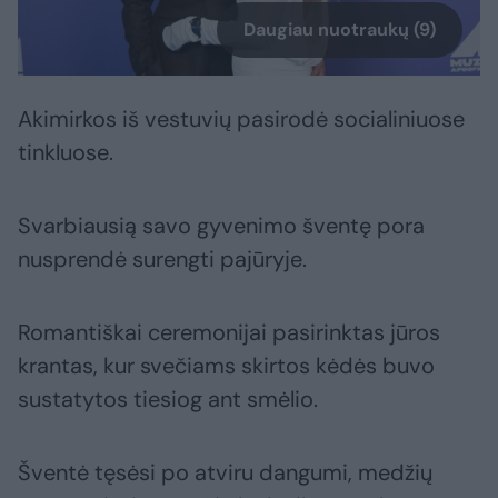
Daugiau nuotraukų (9)
Akimirkos iš vestuvių pasirodė socialiniuose
tinkluose.
Svarbiausią savo gyvenimo šventę pora
nusprendė surengti pajūryje.
Romantiškai ceremonijai pasirinktas jūros
krantas, kur svečiams skirtos kėdės buvo
sustatytos tiesiog ant smėlio.
Šventė tęsėsi po atviru dangumi, medžių