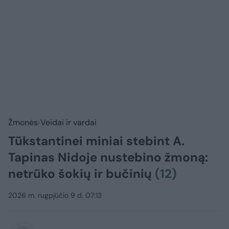
Žmonės
Veidai ir vardai
Tūkstantinei miniai stebint A.
Tapinas Nidoje nustebino žmoną:
netrūko šokių ir bučinių
(12)
2026 m. rugpjūčio 9 d. 07:13