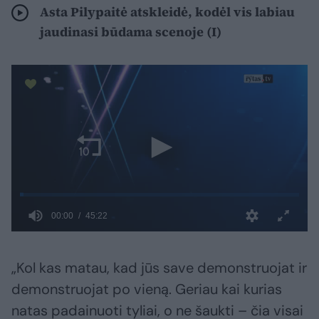
Asta Pilypaitė atskleidė, kodėl vis labiau
jaudinasi būdama scenoje (I)
„Kol kas matau, kad jūs save demonstruojat ir
demonstruojat po vieną. Geriau kai kurias
natas padainuoti tyliai, o ne šaukti – čia visai