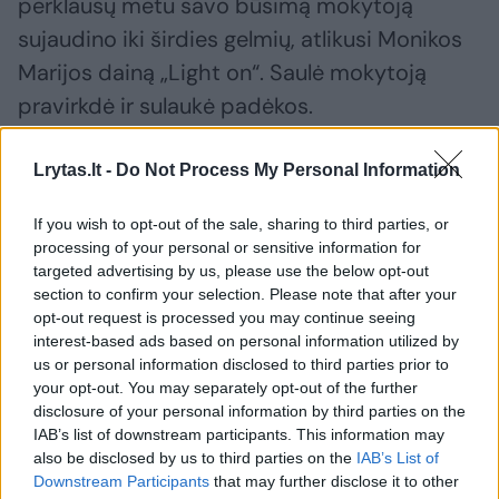
perklausų metu savo būsimą mokytoją
sujaudino iki širdies gelmių, atlikusi Monikos
Marijos dainą „Light on“. Saulė mokytoją
pravirkdė ir sulaukė padėkos.
Lrytas.lt -
Do Not Process My Personal Information
„Labai noriu pasidžiaugti, kad šiame projekte
antrus metus iš eilės mano komanda yra
If you wish to opt-out of the sale, sharing to third parties, or
mano atspindys. Jūs – tokios jautrios, tai,
processing of your personal or sensitive information for
targeted advertising by us, please use the below opt-out
kaip jūs palaikot viena kitą, kaip džiaugiatės
section to confirm your selection. Please note that after your
tuo, ką darot, yra pats gražiausias vaizdas
opt-out request is processed you may continue seeing
interest-based ads based on personal information utilized by
Žemėje“, – pasirodymą komentavo Monika
us or personal information disclosed to third parties prior to
Marija.
your opt-out. You may separately opt-out of the further
disclosure of your personal information by third parties on the
IAB’s list of downstream participants. This information may
Donato komanda, kurioje net du vaikai
also be disclosed by us to third parties on the
IAB’s List of
Downstream Participants
that may further disclose it to other
projekte dalyvauja ne pirmą kartą, žiūrovams