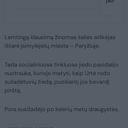
jautrūs ž
Lemtingą klausimą žinomas šalies atlikėjas
ištarė įsimylėjėlių mieste – Paryžiuje.
Tada socialiniuose tinkluose jiedu pasidalijo
nuotrauka, kurioje matyti, kaip Urtė rodo
sužadėtuvių žiedą, puošiantį jos bevardį
pirštą.
Pora susižadėjo po kelerių metų draugystės.