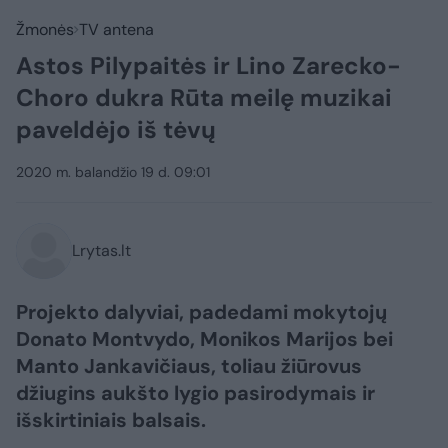
Žmonės
TV antena
Astos Pilypaitės ir Lino Zarecko-
Choro dukra Rūta meilę muzikai
paveldėjo iš tėvų
2020 m. balandžio 19 d. 09:01
Lrytas.lt
Projekto dalyviai, padedami mokytojų
Donato Montvydo, Monikos Marijos bei
Manto Jankavičiaus, toliau žiūrovus
džiugins aukšto lygio pasirodymais ir
išskirtiniais balsais.