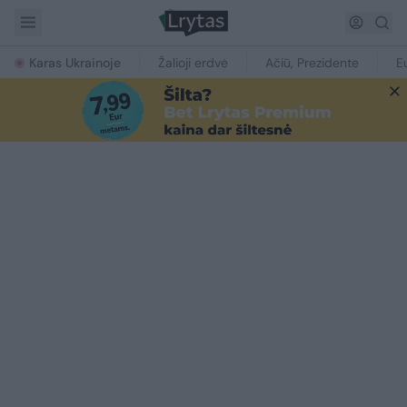
Karas Ukrainoje
Žalioji erdvė
Ačiū, Prezidente
E