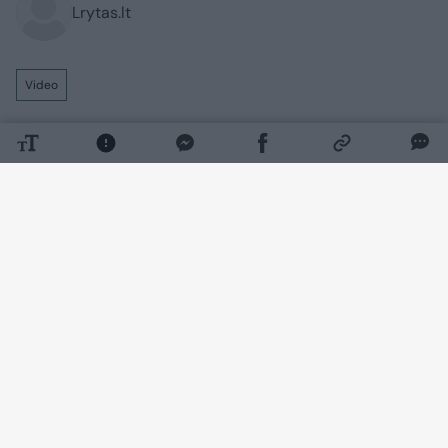
Lrytas.lt
Video
Šeštadienio vakarą Nidos centrinis
paplūdimys virto milžiniška šokių aikštele
– čia surengtas tradicinis Andriaus Tapino
vakarėlis „Viena naktis Nidoje“. Į pajūrį
suplūdo tūkstančiai žmonių, kuriuos iki
pat išnaktų lydėjo muzika, šokiai ir gera
nuotaika.