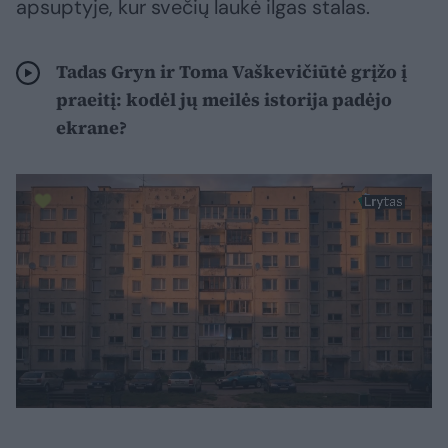
apsuptyje, kur svečių laukė ilgas stalas.
Tadas Gryn ir Toma Vaškevičiūtė grįžo į
praeitį: kodėl jų meilės istorija padėjo
ekrane?