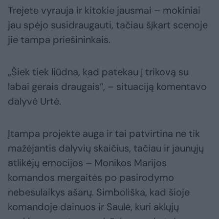
Trejete vyrauja ir kitokie jausmai – mokiniai
jau spėjo susidraugauti, tačiau šįkart scenoje
jie tampa priešininkais.
„Šiek tiek liūdna, kad patekau į trikovą su
labai gerais draugais“, – situaciją komentavo
dalyvė Urtė.
Įtampa projekte auga ir tai patvirtina ne tik
mažėjantis dalyvių skaičius, tačiau ir jaunųjų
atlikėjų emocijos – Monikos Marijos
komandos mergaitės po pasirodymo
nebesulaikys ašarų. Simboliška, kad šioje
komandoje dainuos ir Saulė, kuri aklųjų