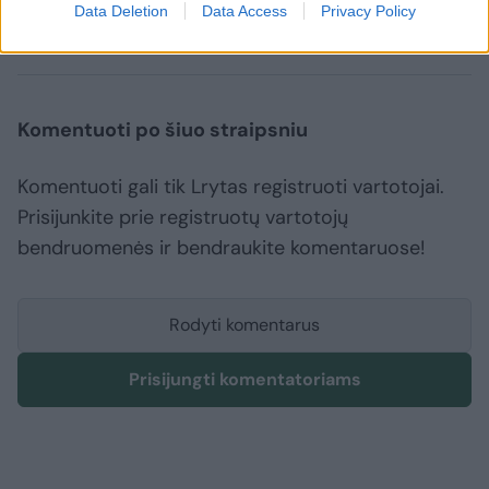
Muzika
Linas Zareckas-Choras
Asta Pilypaitė
Data Deletion
Data Access
Privacy Policy
Rodyti daugiau žymių
Komentuoti po šiuo straipsniu
Komentuoti gali tik Lrytas registruoti vartotojai.
Prisijunkite prie registruotų vartotojų
bendruomenės ir bendraukite komentaruose!
Rodyti komentarus
Prisijungti komentatoriams