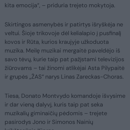
kita emocija“, – priduria trejeto mokytoja.
Skirtingos asmenybės ir patirtys išryškėja ne
veltui. Šioje trikovoje dėl kelialapio į pusfinalį
kovos ir Rūta, kurios kraujyje užkoduota
muzika. Meilę muzikai mergaitė paveldėjo iš
savo tėvų, kurie taip pat pažįstami televizijos
žiūrovams – tai žinomi atlikėjai Asta Pilypaitė
ir grupės „ŽAS“ narys Linas Zareckas-Choras.
Tiesa, Donato Montvydo komandoje išvysime
ir dar vieną dalyvį, kuris taip pat seka
muzikalių giminaičių pėdomis – trejete
pasirodys Jono ir Simonos Nainių