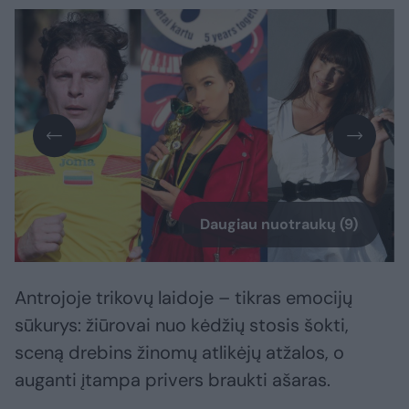
Daugiau nuotraukų (9)
Antrojoje trikovų laidoje – tikras emocijų
sūkurys: žiūrovai nuo kėdžių stosis šokti,
sceną drebins žinomų atlikėjų atžalos, o
auganti įtampa privers braukti ašaras.