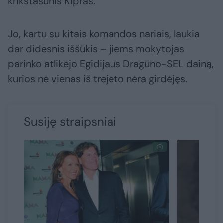
krikštasūnis Kipras.
Jo, kartu su kitais komandos nariais, laukia
dar didesnis iššūkis – jiems mokytojas
parinko atlikėjo Egidijaus Dragūno-SEL dainą,
kurios nė vienas iš trejeto nėra girdėjęs.
Susiję straipsniai