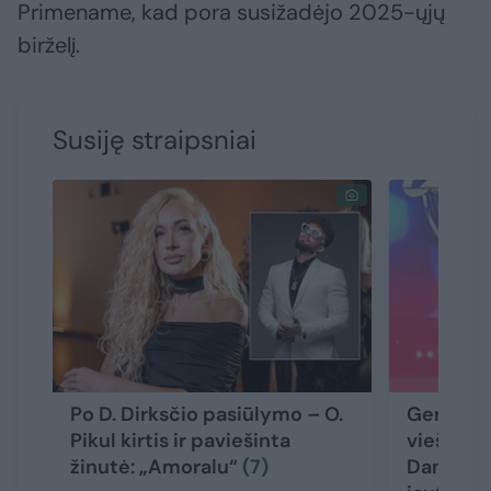
Primename, kad pora susižadėjo 2025-ųjų
birželį.
Susiję straipsniai
Po D. Dirksčio pasiūlymo – O.
Gerbėjai
Pikul kirtis ir paviešinta
viešumo
žinutė: „Amoralu“
(7)
Dambraus