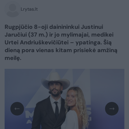
Lrytas.lt
Rugpjūčio 8-oji dainininkui Justinui
Jaručiui (37 m.) ir jo mylimajai, medikei
Urtei Andriuškevičiūtei – ypatinga. Šią
dieną pora vienas kitam prisiekė amžiną
meilę.