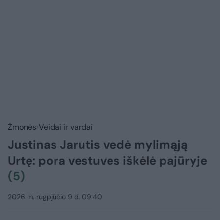
Žmonės
Veidai ir vardai
Justinas Jarutis vedė mylimąją
Urtę: pora vestuves iškėlė pajūryje
(5)
2026 m. rugpjūčio 9 d. 09:40