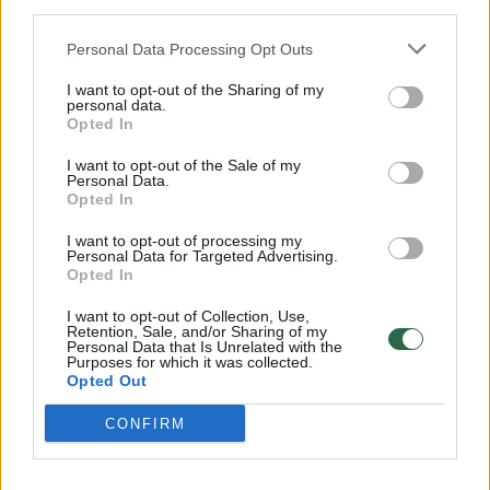
third parties.
užkurs tikrą vakarėlį. Pasirodymo metu šoks ir
projekto mokytojai, ir žiūrovai salėje, o po jo
Personal Data Processing Opt Outs
pasigirs pagyros vaikams už energingą
I want to opt-out of the Sharing of my
personal data.
pasirodymą. Donatas Montvydas,
Opted In
komentuodamas komandą džiaugėsi, kad
I want to opt-out of the Sale of my
pasirodymas buvo skirtas ne sau, o
Personal Data.
Opted In
žiūrovams.
I want to opt-out of processing my
Personal Data for Targeted Advertising.
Opted In
Kas antrojoje laidoje nustebins labiausiai,
I want to opt-out of Collection, Use,
kaip seksis žvaigždžių atžaloms ir kas keliaus į
Retention, Sale, and/or Sharing of my
Personal Data that Is Unrelated with the
projekto „Lietuvos balsas. Vaikai“ pusfinalį,
Purposes for which it was collected.
Opted Out
paaiškės jau šį sekmadienį, 19:30 val., per
LNK.
CONFIRM