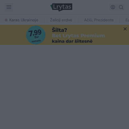
Karas Ukrainoje
Žalioji erdvė
Ačiū, Prezidente
E