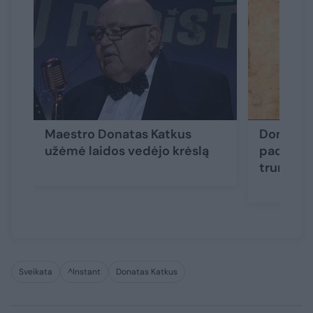
Maestro Donatas Katkus
Donatas 
užėmė laidos vedėjo krėslą
padėjo i
trunkanč
Sveikata
^Instant
Donatas Katkus