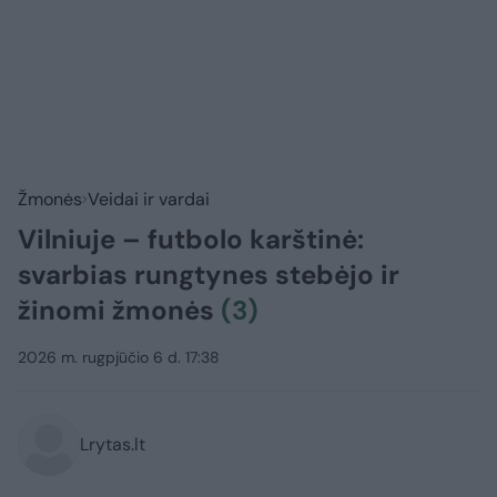
Žmonės
Veidai ir vardai
Vilniuje – futbolo karštinė:
svarbias rungtynes stebėjo ir
žinomi žmonės
(3)
2026 m. rugpjūčio 6 d. 17:38
Lrytas.lt