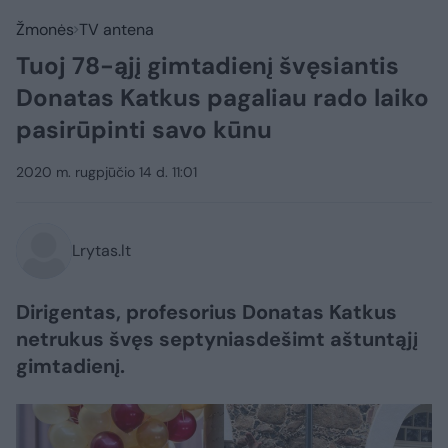
Žmonės
TV antena
Tuoj 78-ąjį gimtadienį švęsiantis
Donatas Katkus pagaliau rado laiko
pasirūpinti savo kūnu
2020 m. rugpjūčio 14 d. 11:01
Lrytas.lt
Dirigentas, profesorius Donatas Katkus
netrukus švęs septyniasdešimt aštuntąjį
gimtadienį.