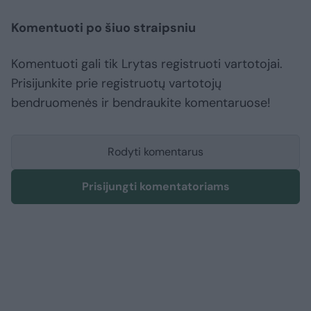
Komentuoti po šiuo straipsniu
Komentuoti gali tik Lrytas registruoti vartotojai.
Prisijunkite prie registruotų vartotojų
bendruomenės ir bendraukite komentaruose!
Rodyti komentarus
Prisijungti komentatoriams