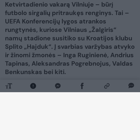
Ketvirtadienio vakarą Vilniuje – būrį
futbolo sirgalių pritraukęs renginys. Tai –
UEFA Konferencijų lygos atrankos
rungtynės, kuriose Vilniaus „Žalgiris“
namų stadione susitiko su Kroatijos klubu
Splito „Hajduk“. Į svarbias varžybas atvyko
ir žinomi žmonės – Inga Ruginienė, Andrius
Tapinas, Aleksandras Pogrebnojus, Valdas
Benkunskas bei kiti.