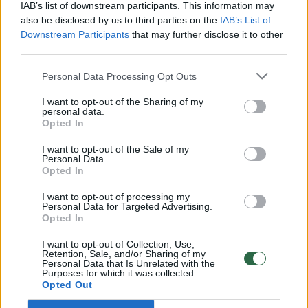
IAB’s list of downstream participants. This information may
dirigento karjerą.
also be disclosed by us to third parties on the
IAB’s List of
Downstream Participants
that may further disclose it to other
third parties.
Ir staiga aš pajutau, kad yra dar vienas
nuostabus žmogaus gyvenimo tarpsnis, kai
Personal Data Processing Opt Outs
žmogus atsigręžia į save. Aš supratau, kad
I want to opt-out of the Sharing of my
personal data.
yra mano kūnas, kuriuo aš niekada gyvenime
Opted In
nesirūpinau. Aš jį buvau apleidęs, nes
I want to opt-out of the Sale of my
svarbiausia buvo mentaliniai dalykai. Manęs
Personal Data.
Opted In
vieną kartą paklausė, koks yra mano hobis, o
aš neturėjau ką atsakyti, nes aš tiesiog
I want to opt-out of processing my
Personal Data for Targeted Advertising.
neturėjau laiko hobiams.“
Opted In
I want to opt-out of Collection, Use,
Retention, Sale, and/or Sharing of my
Visuomet geros nuotaikos ir kupinas
Personal Data that Is Unrelated with the
Purposes for which it was collected.
pozityvumo garsus vyras pastarąsias dienas
Opted Out
leido Paliesiaus dvare, kur jam buvo taikyta