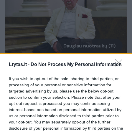
Daugiau nuotraukų (11)
Lrytas.lt -
Do Not Process My Personal Information
Donatas Katkus.
LR archyvo nuotr.
If you wish to opt-out of the sale, sharing to third parties, or
processing of your personal or sensitive information for
Pasak garsaus vyro, tai buvo viena didžiausių
targeted advertising by us, please use the below opt-out
section to confirm your selection. Please note that after your
jo gyvenimo aistrų. Tačiau prieš porą metų jis
opt-out request is processed you may continue seeing
suprato, kad turi pakeisti savo gyvenimą:
interest-based ads based on personal information utilized by
us or personal information disclosed to third parties prior to
„Septyniasdešimt penkerių aš nusprendžiau,
your opt-out. You may separately opt-out of the further
kad man jau reikia pabaigti savo, kaip
disclosure of your personal information by third parties on the