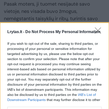
Pasak moters, ji tuomet nesijautė savo
vietoje, nes visada buvo žmogus,
nemėgstantis taisyklių ir ribų, turintis savo
nuomonę, o buvo įsprausta į rėmus, kurie ją
Lrytas.lt -
Do Not Process My Personal Information
dusino.
If you wish to opt-out of the sale, sharing to third parties, or
„Įsivaizduojate, hitas „Galima“ vis dar
processing of your personal or sensitive information for
targeted advertising by us, please use the below opt-out
populiarus, bet man, kaip atlikėjai, jis
section to confirm your selection. Please note that after your
nepriklauso, aš tiesiog padėjau jį paleisti į
opt-out request is processed you may continue seeing
interest-based ads based on personal information utilized by
gyvenimą, ir tiek“, – sako praeityje garsi
us or personal information disclosed to third parties prior to
dainininkė.
your opt-out. You may separately opt-out of the further
disclosure of your personal information by third parties on the
IAB’s list of downstream participants. This information may
„Anksčiau sakiau: atsikandau ir tikrai negrįšiu į
also be disclosed by us to third parties on the
IAB’s List of
Downstream Participants
that may further disclose it to other
tuos laikus. Bet dabar jau brandžiau
third parties.
pasižiūriu į praeitį ir matau, jog tas laikas