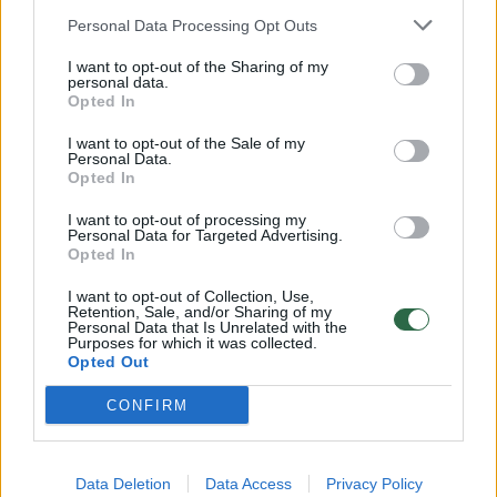
Personal Data Processing Opt Outs
nebuvo beprasmis. Štai visai neseniai
moteris prisipažino, kad daina „Galima“
I want to opt-out of the Sharing of my
personal data.
išgelbėjo jos gyvybę. Ji norėjo išeiti iš
Opted In
gyvenimo, bet, besiklausant mano dainos,
I want to opt-out of the Sale of my
Personal Data.
atsirado šviesa tunelio gale“.
Opted In
I want to opt-out of processing my
Be to, Edilija tik dabar suprato, kaip stipriai
Personal Data for Targeted Advertising.
Opted In
prodiuserių buvo apsaugota nuo įkyrių
I want to opt-out of Collection, Use,
gerbėjų ir maniakų. „Girdėdavau žinomų
Retention, Sale, and/or Sharing of my
Personal Data that Is Unrelated with the
scenos merginų istorijas apie persekiojimus,
Purposes for which it was collected.
Opted Out
raštelius su žaislais ir galvodavau – kaip čia
jos viską išsigalvoja?
CONFIRM
Data Deletion
Data Access
Privacy Policy