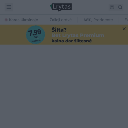
Karas Ukrainoje
Žalioji erdvė
Ačiū, Prezidente
E