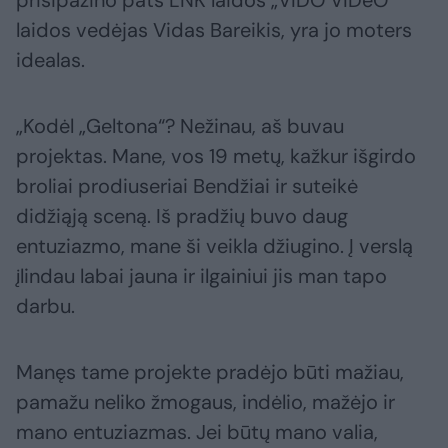
prisipažino pats LNK laidos „VIDO VIDeO“
laidos vedėjas Vidas Bareikis, yra jo moters
idealas.
„Kodėl „Geltona“? Nežinau, aš buvau
projektas. Mane, vos 19 metų, kažkur išgirdo
broliai prodiuseriai Bendžiai ir suteikė
didžiąją sceną. Iš pradžių buvo daug
entuziazmo, mane ši veikla džiugino. Į verslą
įlindau labai jauna ir ilgainiui jis man tapo
darbu.
Manęs tame projekte pradėjo būti mažiau,
pamažu neliko žmogaus, indėlio, mažėjo ir
mano entuziazmas. Jei būtų mano valia,