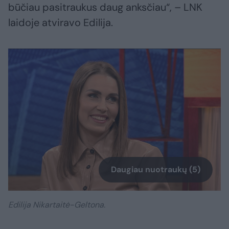
būčiau pasitraukus daug anksčiau“, – LNK
laidoje atviravo Edilija.
Daugiau nuotraukų (5)
Edilija Nikartaitė-Geltona.