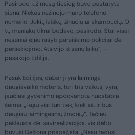
Pasirodo, už mūsų tiesiog buvo pastatyta
siena. Niekas nežinojo mano telefono
numerio. Jokių laiškų, žinučių ar skambučių. O
tų maniakų tikrai būdavo, pasirodo. Štai visai
neseniai ėjau rašyti pareiškimo policijai dėl
persekiojimo. Atsivijo iš senų laikų“, –
pasakojo Edilija.
Pasak Edilijos, dabar ji yra laiminga
daugiavaikė moteris, turi tris vaikus, vyrą,
jaučiasi gyvenimo apdovanota nuostabia
šeima. „Tegu visi turi tiek, kiek aš, ir bus
daugiau laimingesnių žmonių“. Tačiau
paklausta dėl savirealizacijos, vis dėlto
buvusi Geltona prispažįsta: „Nesu radusi