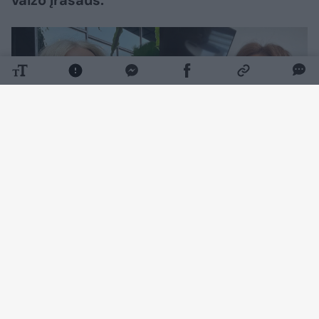
vaizo įrašaus.
Daugiau nuotraukų (5)
Ketvirtadienį K. Meseguer „Instagram“
paskyroje pasirodė vaizdo įrašas, kuriame
matyti, kaip ji guli lovoje su nauju širdies
draugu.