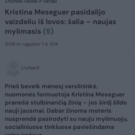
Žmonės
Veidai ir vardai
Kristina Meseguer pasidalijo
vaizdeliu iš lovos: šalia – naujas
mylimasis
(5)
2026 m. rugpjūčio 7 d. 13:14
Lrytas.lt
Prieš beveik mėnesį verslininkė,
nuomonės formuotoja Kristina Meseguer
pranešė stulbinančią žinią – jos širdį šildo
nauji jausmai. Dabar žinoma moteris
nusprendė pasirodyti su nauju mylimuoju,
socialiniuose tinkluose paviešindama