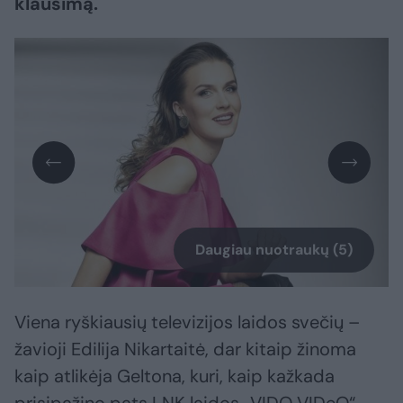
klausimą.
Daugiau nuotraukų (5)
Viena ryškiausių televizijos laidos svečių –
žavioji Edilija Nikartaitė, dar kitaip žinoma
kaip atlikėja Geltona, kuri, kaip kažkada