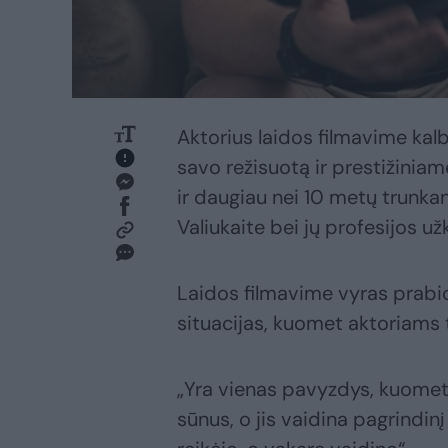
Aktorius laidos filmavime kalb
savo režisuotą ir prestižiniam
ir daugiau nei 10 metų trunka
Valiukaite bei jų profesijos užk
Laidos filmavime vyras prabi
situacijas, kuomet aktoriams t
„Yra vienas pavyzdys, kuomet
sūnus, o jis vaidina pagrindin