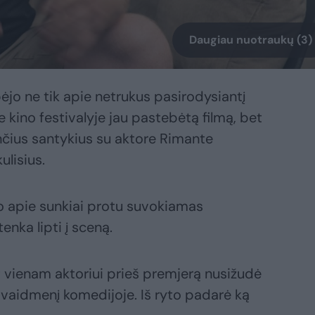
Daugiau nuotraukų (3)
ėjo ne tik apie netrukus pasirodysiantį
e kino festivalyje jau pastebėtą filmą, bet
nčius santykius su aktore Rimante
ulisius.
o apie sunkiai protu suvokiamas
enka lipti į sceną.
 vienam aktoriui prieš premjerą nusižudė
į vaidmenį komedijoje. Iš ryto padarė ką