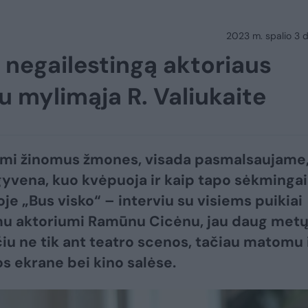
2023 m. spalio 3 d.
e negailestingą aktoriaus
su mylimąja R. Valiukaite
mi žinomus žmones, visada pasmalsaujame
 gyvena, kuo kvėpuoja ir kaip tapo sėkmingai
oje „Bus visko“ – interviu su visiems puikiai
mu aktoriumi Ramūnu Cicėnu, jau daug met
iu ne tik ant teatro scenos, tačiau matomu 
os ekrane bei kino salėse.