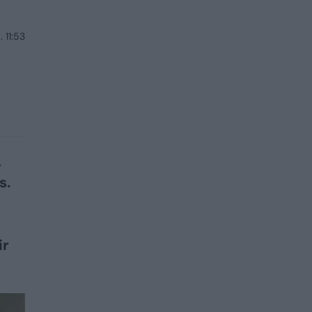
 11:53
,
s.
ų
ir