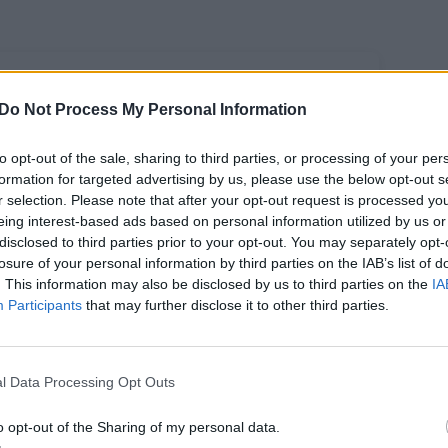
Do Not Process My Personal Information
to opt-out of the sale, sharing to third parties, or processing of your per
formation for targeted advertising by us, please use the below opt-out s
r selection. Please note that after your opt-out request is processed y
eing interest-based ads based on personal information utilized by us or
disclosed to third parties prior to your opt-out. You may separately opt-
losure of your personal information by third parties on the IAB’s list of
lmavimo metu
. This information may also be disclosed by us to third parties on the
IA
lto atlikęs 42-
Participants
that may further disclose it to other third parties.
ų Ramūnas
cėnas
stulbino
l Data Processing Opt Outs
ndražygius:
matykite
o opt-out of the Sharing of my personal data.