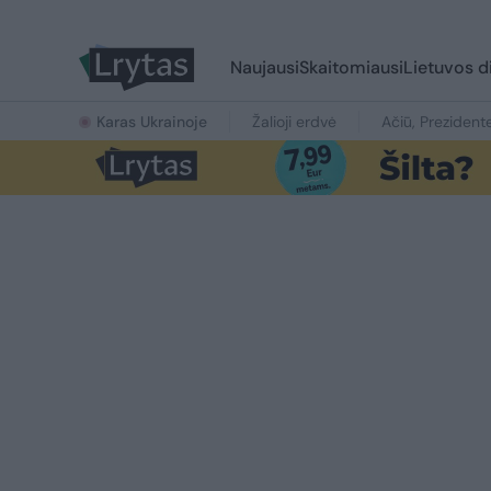
Naujausi
Skaitomiausi
Lietuvos d
Karas Ukrainoje
Žalioji erdvė
Ačiū, Prezident