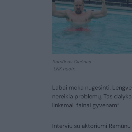
Ramūnas Cicėnas.
LNK nuotr.
Labai moka nugesinti. Lengves
nereikia problemų. Tas dalykas
linksmai, fainai gyvenam“.
Interviu su aktoriumi Ramūnu 