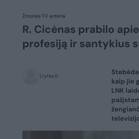
Žmonės
TV antena
R. Cicėnas prabilo api
profesiją ir santykius 
Stebėda
Lrytas.lt
kaip jie
LNK laid
pažįsta
žengianč
televizij