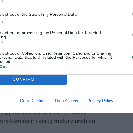
In
o opt-out of the Sale of my Personal Data.
In
inga, nes tavo emocinė būsena žiūrovui,
to opt-out of processing my Personal Data for Targeted
ausiai. Ramūnas Cicėnas sako:
ing.
In
o opt-out of Collection, Use, Retention, Sale, and/or Sharing
otaikos. Mus to ir mokė. Sako, kam įdomu,
ersonal Data that Is Unrelated with the Purposes for which it
lected.
nius dešimt eurų sumokėjo tam, kad ateitų
Out
uotaikos. Tu neturi teisės“.
CONFIRM
ad emocinė būsena būtų kuo geresnė, daug
Data Deletion
Data Access
Privacy Policy
dirbti. Gera nuotaika namuose tvyro ir dėl
os gyvenimo partnerės Rimantės
ureikšmina ir į viską moka žiūrėti su