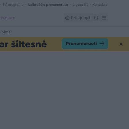
TV programa
Laikraščio prenumerata
Lrytas EN
Kontaktai
Premium
Prisijungti
lbimai