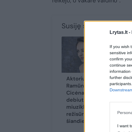
reikėjo, o vakare vaidino“.
Susiję straipsniai
Lrytas.lt -
If you wish 
sensitive in
confirm you
continue se
information 
further disc
Aktorius
Fi
participants
Ramūnas
sa
Downstream 
Cicėnas
ej
debiutuoja
Ci
miuziklo
ap
Persona
režisūroje – jau
be
šiandien!
pa
I want t