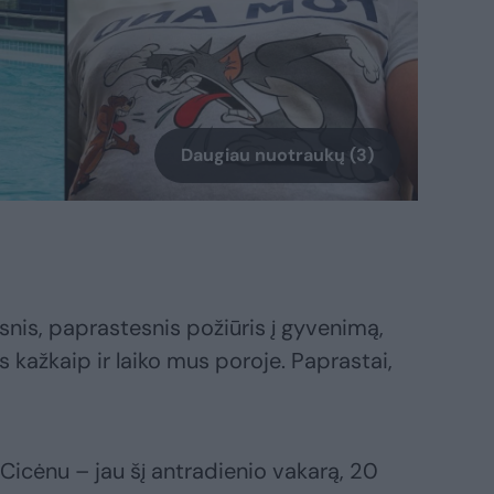
Daugiau nuotraukų (3)
nis, paprastesnis požiūris į gyvenimą,
 kažkaip ir laiko mus poroje. Paprastai,
Cicėnu – jau šį antradienio vakarą, 20