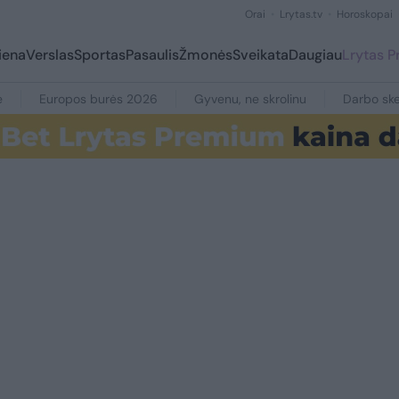
Orai
Lrytas.tv
Horoskopai
iena
Verslas
Sportas
Pasaulis
Žmonės
Sveikata
Daugiau
Lrytas 
e
Europos burės 2026
Gyvenu, ne skrolinu
Darbo ske