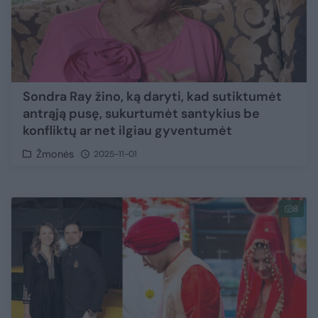
Sondra Ray žino, ką daryti, kad sutiktumėt
antrąją pusę, sukurtumėt santykius be
konfliktų ar net ilgiau gyventumėt
Žmonės
2025-11-01
8