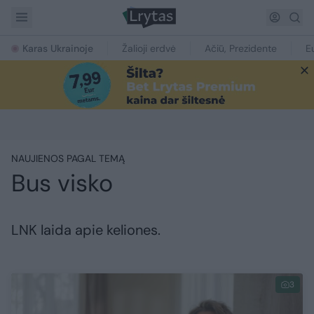
Karas Ukrainoje
Žalioji erdvė
Ačiū, Prezidente
E
NAUJIENOS PAGAL TEMĄ
Bus visko
LNK laida apie keliones.
3