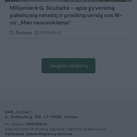
Milijonierė G. Skučaitė – apie gyvenimą
pakeitusią netektį ir pradėtą verslą vos 16-
os: „Man nesuvokiama“
Žmonės
2024-05-21
Daugiau naujienų
UAB „Lrytas“,
A. Goštauto g. 12A, LT-01108, Vilnius.
Įm. kodas:
300781534
Įregistruota LR įmonių registre, registro tvarkytojas:
Valstybės įmonė Registrų centras