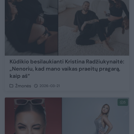
Kūdikio besilaukianti Kristina Radžiukynaitė:
„Nenoriu, kad mano vaikas praeitų pragarą,
kaip aš“
Žmonės
2026-03-21
5