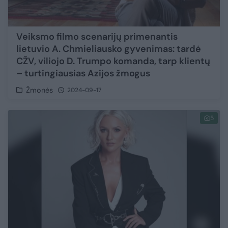
Veiksmo filmo scenarijų primenantis
lietuvio A. Chmieliausko gyvenimas: tardė
CŽV, viliojo D. Trumpo komanda, tarp klientų
– turtingiausias Azijos žmogus
Žmonės
2024-09-17
5