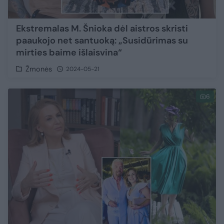
Ekstremalas M. Šnioka dėl aistros skristi
paaukojo net santuoką: „Susidūrimas su
mirties baime išlaisvina“
Žmonės
2024-05-21
6