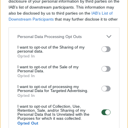
disclosure of your personal information by third parties on the
IAB’s list of downstream participants. This information may
also be disclosed by us to third parties on the
IAB’s List of
Downstream Participants
that may further disclose it to other
third parties.
Buvusi Lietuvos diplomatė paniro į
Dubajaus prabangą: ten nekilojamo turto
Personal Data Processing Opt Outs
kainos prasideda nuo trisdešimt milijonų
I want to opt-out of the Sharing of my
Žmonės
2025-10-10
personal data.
Opted In
I want to opt-out of the Sale of my
Personal Data.
2
Opted In
I want to opt-out of processing my
Personal Data for Targeted Advertising.
Opted In
I want to opt-out of Collection, Use,
Retention, Sale, and/or Sharing of my
Personal Data that Is Unrelated with the
Purposes for which it was collected.
Opted Out