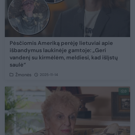
Pėsčiomis Ameriką perėję lietuviai apie
išbandymus laukinėje gamtoje: „Geri
vandenį su kirmėlėm, meldiesi, kad išlįstų
saulė“
Žmonės
2025-11-14
3