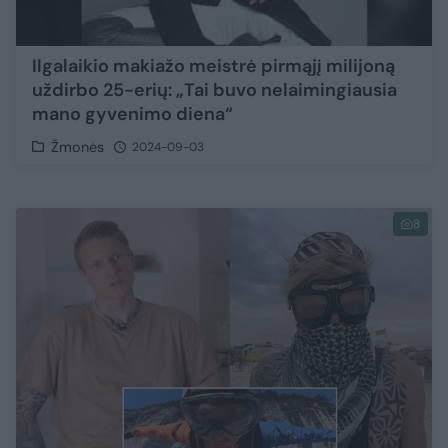
Ilgalaikio makiažo meistrė pirmąjį milijoną
uždirbo 25-erių: „Tai buvo nelaimingiausia
mano gyvenimo diena“
Žmonės
2024-09-03
8