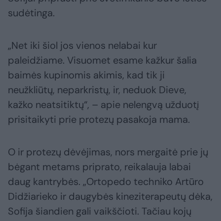
sudėtinga.
„Net iki šiol jos vienos nelabai kur
paleidžiame. Visuomet esame kažkur šalia
baimės kupinomis akimis, kad tik ji
neužkliūtų, neparkristų, ir, neduok Dieve,
kažko neatsitiktų“, – apie nelengvą užduotį
prisitaikyti prie protezų pasakoja mama.
O ir protezų dėvėjimas, nors mergaitė prie jų
bėgant metams priprato, reikalauja labai
daug kantrybės. „Ortopedo techniko Artūro
Didžiarieko ir daugybės kineziterapeutų dėka,
Sofija šiandien gali vaikščioti. Tačiau kojų