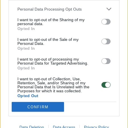
Personal Data Processing Opt Outs
Daugiau nuotraukų (6)
I want to opt-out of the Sharing of my
personal data.
Opted In
„Išsipildymo akcijos“ herojė Sofija.
Organizatorių nuotr.
I want to opt-out of the Sale of my
Personal Data.
Opted In
Vis dėlto pozityvumo šioje situacijoje visai
I want to opt-out of processing my
Personal Data for Targeted Advertising.
šeimai nuolatos įkvepia pati Sofija. Mergaitė
Opted In
niekuomet nepasiduoda ir visuomet mamai
I want to opt-out of Collection, Use,
atsako: „Nieko tokio, mamyte, praeis“.
Retention, Sale, and/or Sharing of my
Personal Data that Is Unrelated with the
Purposes for which it was collected.
Opted Out
Negana to, Sofija deda visas pastangas, kad
CONFIRM
jos gyvenimas nesiskirtų nuo kitų
bendraamžių. Mergaitė kartu su kitais vaikais
lanko bendrojo ugdymo mokyklą, ir nė
Data Deletion
Data Access
Privacy Policy