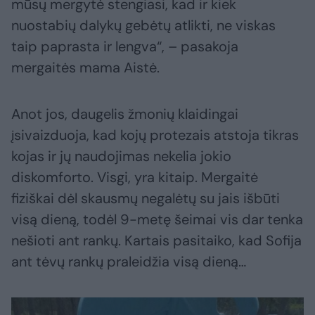
mūsų mergytė stengiasi, kad ir kiek
nuostabių dalykų gebėtų atlikti, ne viskas
taip paprasta ir lengva“, – pasakoja
mergaitės mama Aistė.
Anot jos, daugelis žmonių klaidingai
įsivaizduoja, kad kojų protezais atstoja tikras
kojas ir jų naudojimas nekelia jokio
diskomforto. Visgi, yra kitaip. Mergaitė
fiziškai dėl skausmų negalėtų su jais išbūti
visą dieną, todėl 9-metę šeimai vis dar tenka
nešioti ant rankų. Kartais pasitaiko, kad Sofija
ant tėvų rankų praleidžia visą dieną…