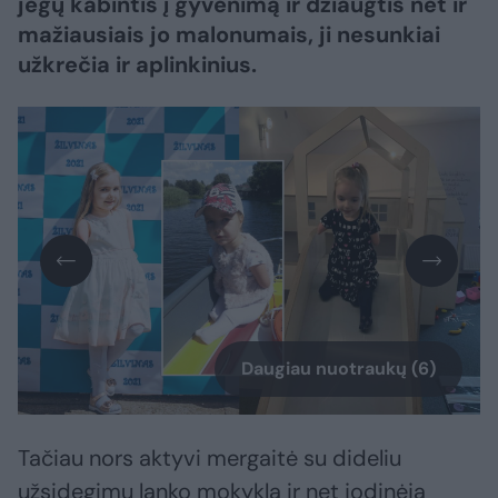
jėgų kabintis į gyvenimą ir džiaugtis net ir
mažiausiais jo malonumais, ji nesunkiai
užkrečia ir aplinkinius.
Daugiau nuotraukų (6)
Tačiau nors aktyvi mergaitė su dideliu
užsidegimu lanko mokyklą ir net jodinėja