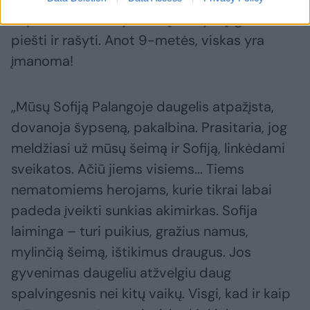
nepaisant neišsivysčiusių rankyčių, geba
piešti ir rašyti. Anot 9-metės, viskas yra
įmanoma!
„Mūsų Sofiją Palangoje daugelis atpažįsta,
dovanoja šypseną, pakalbina. Prasitaria, jog
meldžiasi už mūsų šeimą ir Sofiją, linkėdami
sveikatos. Ačiū jiems visiems... Tiems
nematomiems herojams, kurie tikrai labai
padeda įveikti sunkias akimirkas. Sofija
laiminga – turi puikius, gražius namus,
mylinčią šeimą, ištikimus draugus. Jos
gyvenimas daugeliu atžvelgiu daug
spalvingesnis nei kitų vaikų. Visgi, kad ir kaip