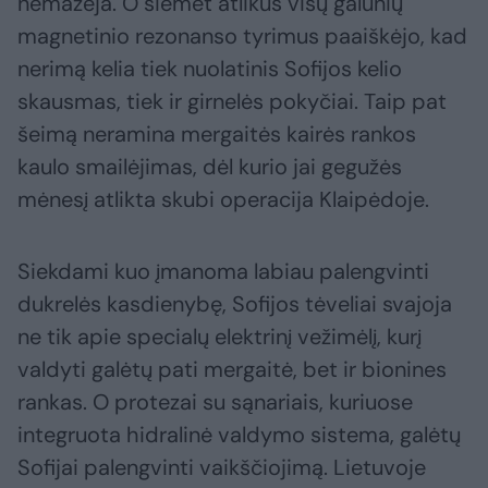
nemažėja. O šiemet atlikus visų galūnių
magnetinio rezonanso tyrimus paaiškėjo, kad
nerimą kelia tiek nuolatinis Sofijos kelio
skausmas, tiek ir girnelės pokyčiai. Taip pat
šeimą neramina mergaitės kairės rankos
kaulo smailėjimas, dėl kurio jai gegužės
mėnesį atlikta skubi operacija Klaipėdoje.
Siekdami kuo įmanoma labiau palengvinti
dukrelės kasdienybę, Sofijos tėveliai svajoja
ne tik apie specialų elektrinį vežimėlį, kurį
valdyti galėtų pati mergaitė, bet ir bionines
rankas. O protezai su sąnariais, kuriuose
integruota hidralinė valdymo sistema, galėtų
Sofijai palengvinti vaikščiojimą. Lietuvoje