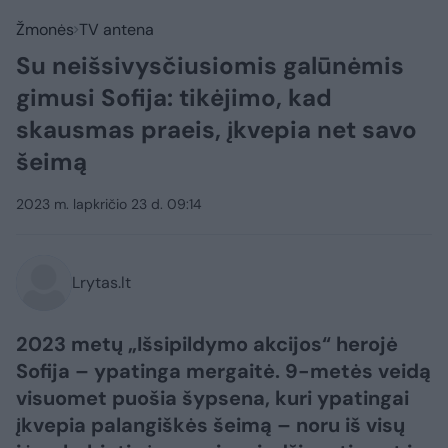
Žmonės
TV antena
Su neišsivysčiusiomis galūnėmis
gimusi Sofija: tikėjimo, kad
skausmas praeis, įkvepia net savo
šeimą
2023 m. lapkričio 23 d. 09:14
Lrytas.lt
2023 metų „Išsipildymo akcijos“ herojė
Sofija – ypatinga mergaitė. 9-metės veidą
visuomet puošia šypsena, kuri ypatingai
įkvepia palangiškės šeimą – noru iš visų