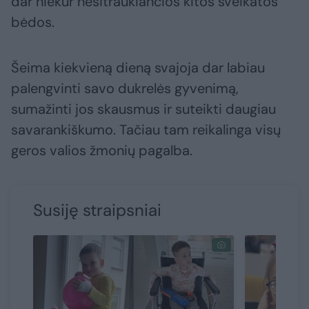
dar niekur nesitraukiančios kitos sveikatos
bėdos.
Šeima kiekvieną dieną svajoja dar labiau
palengvinti savo dukrelės gyvenimą,
sumažinti jos skausmus ir suteikti daugiau
savarankiškumo. Tačiau tam reikalinga visų
geros valios žmonių pagalba.
Susiję straipsniai