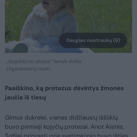
Daugiau nuotraukų (6)
„Išsipildymo akcijos“ herojė Sofija.
Organizatorių nuotr.
Paaiškino, ką protezus dėvintys žmonės
jaučia iš tiesų
Gimus dukrelei, vienas didžiausių iššūkių
buvo pirmieji kojyčių protezai. Anot Aistės,
Sofijai priprasti prie svetimkūnio buvo išties