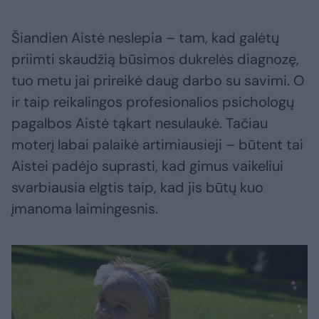
Šiandien Aistė neslepia – tam, kad galėtų
priimti skaudžią būsimos dukrelės diagnozę,
tuo metu jai prireikė daug darbo su savimi. O
ir taip reikalingos profesionalios psichologų
pagalbos Aistė tąkart nesulaukė. Tačiau
moterį labai palaikė artimiausieji – būtent tai
Aistei padėjo suprasti, kad gimus vaikeliui
svarbiausia elgtis taip, kad jis būtų kuo
įmanoma laimingesnis.