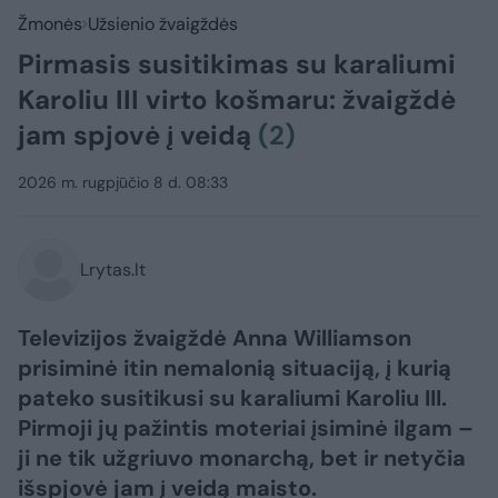
Žmonės
Užsienio žvaigždės
Pirmasis susitikimas su karaliumi
Karoliu III virto košmaru: žvaigždė
jam spjovė į veidą
(2)
2026 m. rugpjūčio 8 d. 08:33
Lrytas.lt
Televizijos žvaigždė Anna Williamson
prisiminė itin nemalonią situaciją, į kurią
pateko susitikusi su karaliumi Karoliu III.
Pirmoji jų pažintis moteriai įsiminė ilgam –
ji ne tik užgriuvo monarchą, bet ir netyčia
išspjovė jam į veidą maisto.