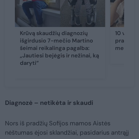
Krūvą skaudžių diagnozių
10 vaikų
išgirdusio 7-mečio Martino
prašo pa
šeimai reikalinga pagalba:
mergaitė
„Jautiesi bejėgis ir nežinai, ką
daryti“
Diagnozė – netikėta ir skaudi
Nors iš pradžių Sofijos mamos Aistės
nėštumas ėjosi sklandžiai, pasidarius antrąjį