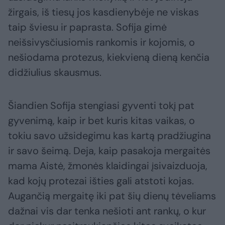
žirgais, iš tiesų jos kasdienybėje ne viskas
taip šviesu ir paprasta. Sofija gimė
neišsivysčiusiomis rankomis ir kojomis, o
nešiodama protezus, kiekvieną dieną kenčia
didžiulius skausmus.
Šiandien Sofija stengiasi gyventi tokį pat
gyvenimą, kaip ir bet kuris kitas vaikas, o
tokiu savo užsidegimu kas kartą pradžiugina
ir savo šeimą. Deja, kaip pasakoja mergaitės
mama Aistė, žmonės klaidingai įsivaizduoja,
kad kojų protezai išties gali atstoti kojas.
Augančią mergaitę iki pat šių dienų tėveliams
dažnai vis dar tenka nešioti ant rankų, o kur