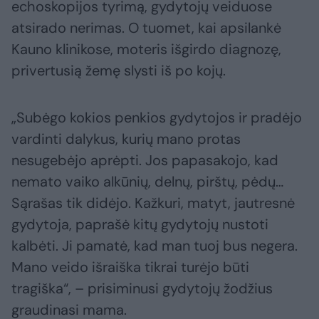
echoskopijos tyrimą, gydytojų veiduose
atsirado nerimas. O tuomet, kai apsilankė
Kauno klinikose, moteris išgirdo diagnozę,
privertusią žemę slysti iš po kojų.
„Subėgo kokios penkios gydytojos ir pradėjo
vardinti dalykus, kurių mano protas
nesugebėjo aprėpti. Jos papasakojo, kad
nemato vaiko alkūnių, delnų, pirštų, pėdų…
Sąrašas tik didėjo. Kažkuri, matyt, jautresnė
gydytoja, paprašė kitų gydytojų nustoti
kalbėti. Ji pamatė, kad man tuoj bus negera.
Mano veido išraiška tikrai turėjo būti
tragiška“, – prisiminusi gydytojų žodžius
graudinasi mama.