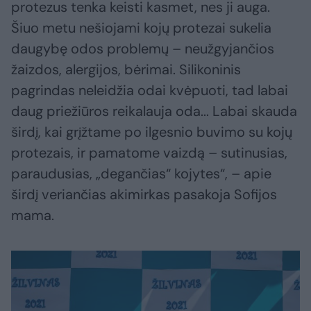
protezus tenka keisti kasmet, nes ji auga.
Šiuo metu nešiojami kojų protezai sukelia
daugybę odos problemų – neužgyjančios
žaizdos, alergijos, bėrimai. Silikoninis
pagrindas neleidžia odai kvėpuoti, tad labai
daug priežiūros reikalauja oda... Labai skauda
širdį, kai grįžtame po ilgesnio buvimo su kojų
protezais, ir pamatome vaizdą – sutinusias,
paraudusias, „degančias“ kojytes“, – apie
širdį veriančias akimirkas pasakoja Sofijos
mama.