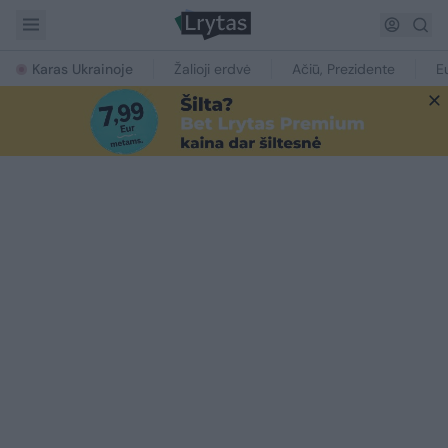
Karas Ukrainoje
Žalioji erdvė
Ačiū, Prezidente
E