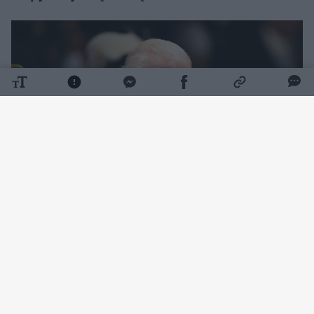
Daugiau nuotraukų (2)
„Channel 4“ laidos „Celebs Go Dating“
santykių ekspertė apie kuriozišką nutikimą
prabilo Joe Marlerio tinklalaidėje. Paklausta,
koks susitikimas su garsiu žmogumi jai iki šiol