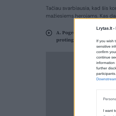
Tačiau svarbiausia, kad šis ko
mažiesiems herojams. Kas da
Lrytas.lt -
A. Pogrebnojus atvirai – a
protinga, negu sena ir du
If you wish 
sensitive in
confirm you
continue se
information 
further disc
participants
Downstream 
Persona
I want t