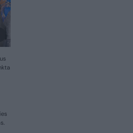
vus
nkta
ies
s.