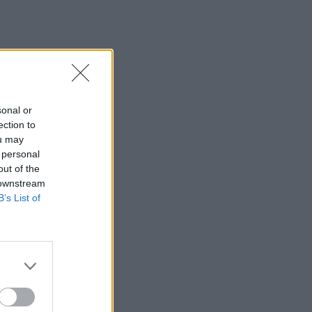
i ir
sonal or
ection to
ou may
 personal
out of the
 downstream
B’s List of