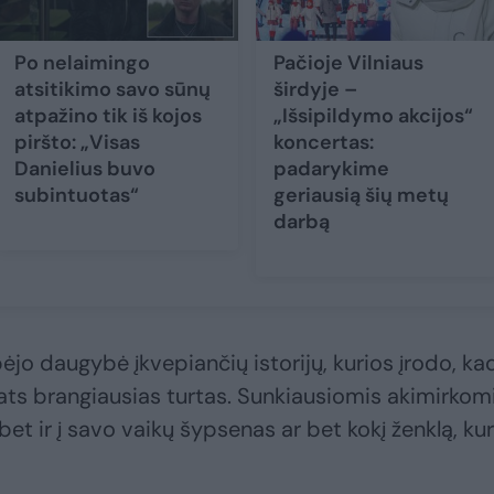
Po nelaimingo
Pačioje Vilniaus
atsitikimo savo sūnų
širdyje –
atpažino tik iš kojos
„Išsipildymo akcijos“
piršto: „Visas
koncertas:
Danielius buvo
padarykime
subintuotas“
geriausią šių metų
darbą
o daugybė įkvepiančių istorijų, kurios įrodo, ka
pats brangiausias turtas. Sunkiausiomis akimirkom
, bet ir į savo vaikų šypsenas ar bet kokį ženklą, kur