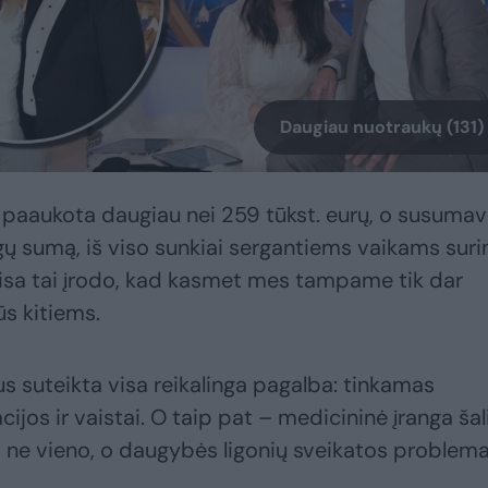
Daugiau nuotraukų (131)
 paaukota daugiau nei 259 tūkst. eurų, o susuma
igų sumą, iš viso sunkiai sergantiems vaikams suri
Visa tai įrodo, kad kasmet mes tampame tik dar
ūs kitiems.
s suteikta visa reikalinga pagalba: tinkamas
ijos ir vaistai. O taip pat – medicininė įranga šal
i ne vieno, o daugybės ligonių sveikatos problema