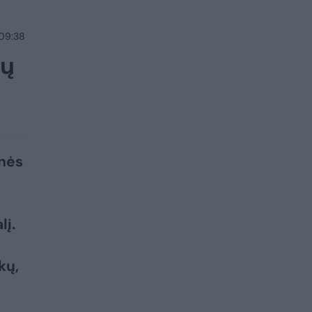
 09:38
ių
inės
lį.
kų,