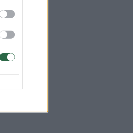
bos,
– ne
s