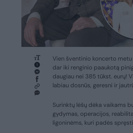
Vien šventinio koncerto metu
dar iki renginio paaukotą pin
daugiau nei 385 tūkst. eurų! 
labiau dosnūs, geresni ir jautr
Surinktų lėšų dėka vaikams bu
gydymas, operacijos, reabilitac
ligoninėms, kuri padės spręst