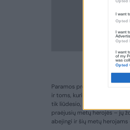
Opted 
I want t
Opted 
I want 
Advertis
Opted 
I want t
of my P
was col
Opted 
Paramos projekto koncertas b
ir toms, kurios aukoja, kad j
tik liūdesio, bet ir džiaugsmo
praėjusių metų herojės – jų ž
abejingi ir šių metų herojams