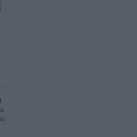
d
is
is