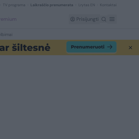
TV programa
Laikraščio prenumerata
Lrytas EN
Kontaktai
Premium
Prisijungti
lbimai