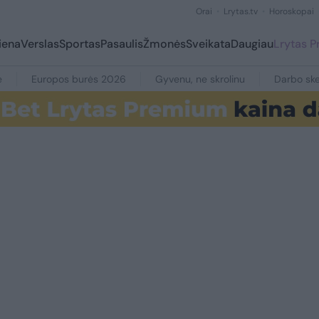
Orai
Lrytas.tv
Horoskopai
iena
Verslas
Sportas
Pasaulis
Žmonės
Sveikata
Daugiau
Lrytas 
e
Europos burės 2026
Gyvenu, ne skrolinu
Darbo ske