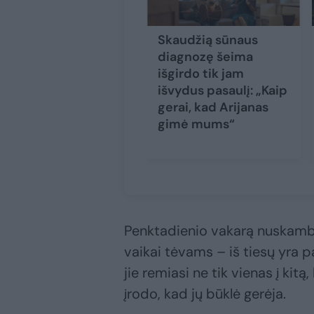
Skaudžią sūnaus
diagnozę šeima
išgirdo tik jam
išvydus pasaulį: „Kaip
gerai, kad Arijanas
gimė mums“
Penktadienio vakarą nuskambėj
vaikai tėvams – iš tiesų yra 
jie remiasi ne tik vienas į kitą
įrodo, kad jų būklė gerėja.