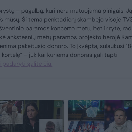
orystę – pagalbą, kuri nėra matuojama pinigais. J
s iš mūsų. Ši tema penktadienį skambėjo visoje TV
 šventinio paramos koncerto metu, bet ir ryte, rad
ankė ankstesnių metų paramos projekto herojė Kam
venimą pakeitusio donoro. To įkvėpta, sulaukusi 18
 kortelę“ – juk kai kuriems donoras gali tapti
i padaryti galite čia.