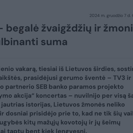
2024 m. gruodžio 7 d.
– begalė žvaigždžių ir žmon
lbinanti suma
nio vakarą, tiesiai iš Lietuvos širdies, sost
aikštės, prasidėjusi gerumo šventė – TV3 ir
o partnerio SEB banko paramos projekto
ymo akcija“ koncertas – nuvilnijo per visą ša
 jautrias istorijas, Lietuvos žmonės neliko
ir dosniai prisidėjo prie to, kad ne tik šių vai
augybės kitų mažųjų kovotojų ir jų šeimų
i taptų bent kiek lengvesni.