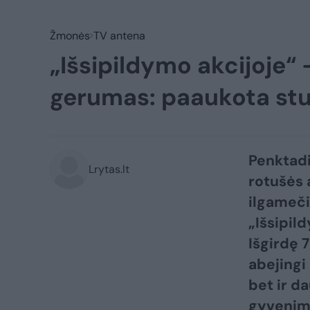
Žmonės
TV antena
„Išsipildymo akcijoje“ 
gerumas: paaukota stu
Penktadie
Lrytas.lt
rotušės 
ilgameči
„Išsipild
Išgirdę 7
abejingi 
bet ir d
gyvenima