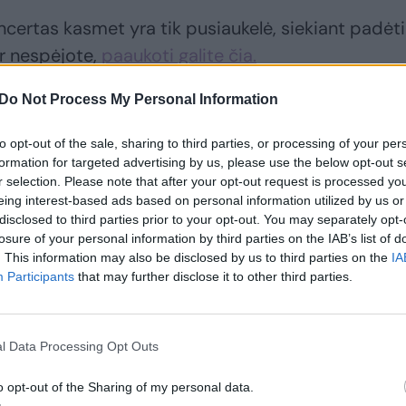
ncertas kasmet yra tik pusiaukelė, siekiant padėti
r nespėjote,
paaukoti galite čia.
Do Not Process My Personal Information
pie gerokai jaunesnę mylimąją: „Geriau jauna, graž
rna“
to opt-out of the sale, sharing to third parties, or processing of your per
formation for targeted advertising by us, please use the below opt-out s
r selection. Please note that after your opt-out request is processed y
eing interest-based ads based on personal information utilized by us or
disclosed to third parties prior to your opt-out. You may separately opt-
losure of your personal information by third parties on the IAB’s list of
. This information may also be disclosed by us to third parties on the
IA
Participants
that may further disclose it to other third parties.
l Data Processing Opt Outs
o opt-out of the Sharing of my personal data.