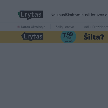
Naujausi
Skaitomiausi
Lietuvos d
Karas Ukrainoje
Žalioji erdvė
Ačiū, Prezident