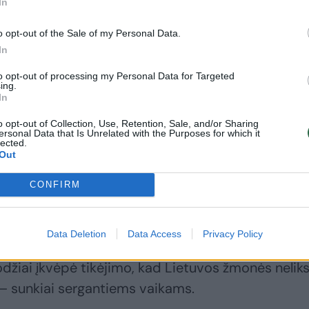
In
o opt-out of the Sale of my Personal Data.
In
to opt-out of processing my Personal Data for Targeted
ing.
In
o opt-out of Collection, Use, Retention, Sale, and/or Sharing
ersonal Data that Is Unrelated with the Purposes for which it
lected.
Out
CONFIRM
uvo skirtas šeimoms – toms, kurios reikia pagal
iems padėtų. Todėl buvo nubraukta ne viena ašara 
Data Deletion
Data Access
Privacy Policy
. Apie savo pasikeitusius gyvenimus pasakojo ir
odžiai įkvėpė tikėjimo, kad Lietuvos žmonės nelik
 – sunkiai sergantiems vaikams.