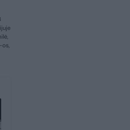
ą
3
ijuje
ilė,
-os,