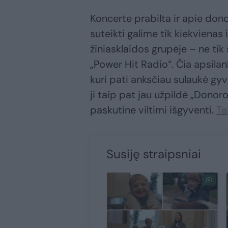
Koncerte prabilta ir apie don
suteikti galime tik kiekviena
žiniasklaidos grupėje – ne tik
„Power Hit Radio“. Čia apsil
kuri pati anksčiau sulaukė gy
ji taip pat jau užpildė „Donoro
paskutine viltimi išgyventi.
Ta
Susiję straipsniai