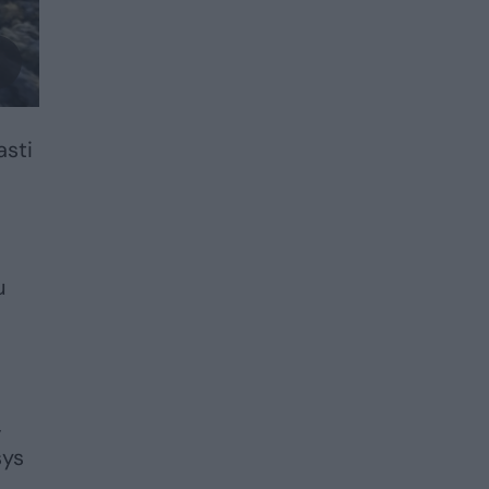
asti
u
,
sys