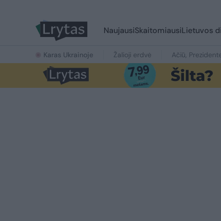
Naujausi
Skaitomiausi
Lietuvos d
Karas Ukrainoje
Žalioji erdvė
Ačiū, Prezident