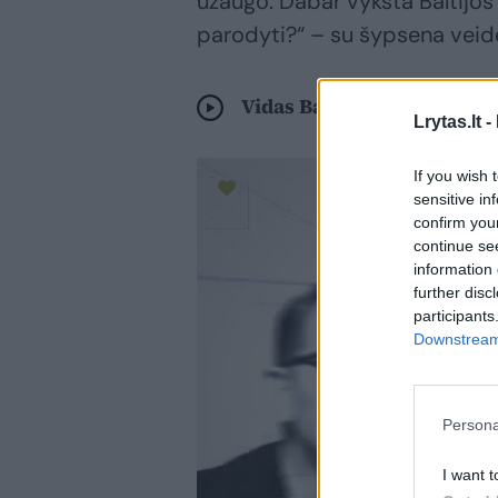
užaugo. Dabar vyksta Baltijos
parodyti?“ – su šypsena veid
Vidas Bareikis pagaliau a
Lrytas.lt -
If you wish 
sensitive in
confirm you
continue se
information 
further disc
participants
Downstream 
Persona
I want t