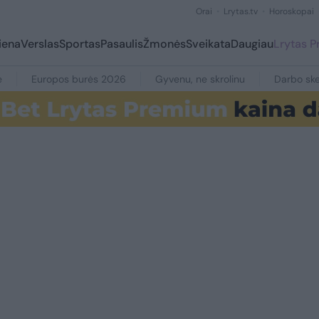
Orai
Lrytas.tv
Horoskopai
iena
Verslas
Sportas
Pasaulis
Žmonės
Sveikata
Daugiau
Lrytas 
e
Europos burės 2026
Gyvenu, ne skrolinu
Darbo ske