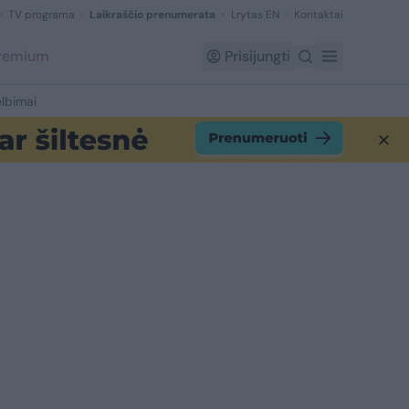
TV programa
Laikraščio prenumerata
Lrytas EN
Kontaktai
Premium
Prisijungti
lbimai