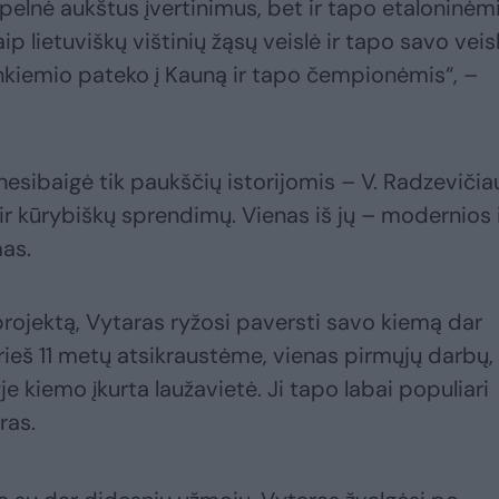
pelnė aukštus įvertinimus, bet ir tapo etaloninėm
ip lietuviškų vištinių žąsų veislė ir tapo savo veis
nkiemio pateko į Kauną ir tapo čempionėmis“, –
esibaigė tik paukščių istorijomis – V. Radzevičia
ir kūrybiškų sprendimų. Vienas iš jų – modernios 
mas.
į projektą, Vytaras ryžosi paversti savo kiemą dar
prieš 11 metų atsikraustėme, vienas pirmųjų darbų,
e kiemo įkurta laužavietė. Ji tapo labai populiari
ras.