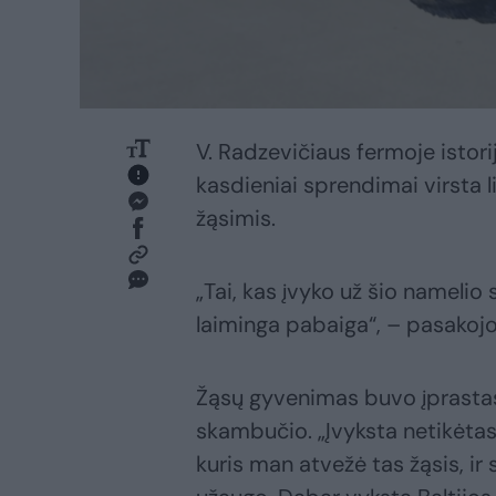
V. Radzevičiaus fermoje istori
kasdieniai sprendimai virsta li
žąsimis.
„Tai, kas įvyko už šio namelio 
laiminga pabaiga“, – pasakojo 
Žąsų gyvenimas buvo įprastas 
skambučio. „Įvyksta netikėtas 
kuris man atvežė tas žąsis, ir 