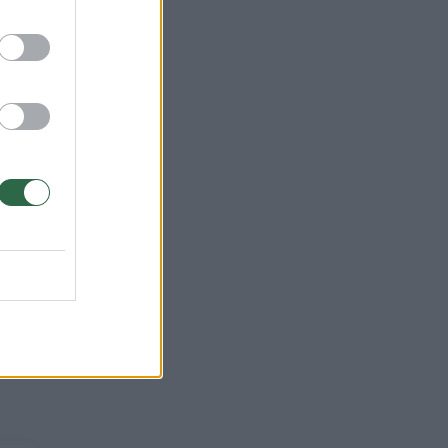
je.
kra
is