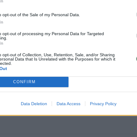
In
o opt-out of the Sale of my Personal Data.
In
to opt-out of processing my Personal Data for Targeted
ing.
In
gabentos į Kauną, kur sudalyvavo paukščių parodo
o opt-out of Collection, Use, Retention, Sale, and/or Sharing
ersonal Data that Is Unrelated with the Purposes for which it
eisėjai iš Slovakijos, ir, visų nuostabai, jos tapo ti
lected.
Out
CONFIRM
į tą vietą, kur jau buvo skaičiuojamos paskutinės
ų ir krosnies, ponios atvažiavo į Kauną. Koks skryd
Data Deletion
Data Access
Privacy Policy
o į aukštuomenę!“ – juokavo Vytaras, neslėpdamas