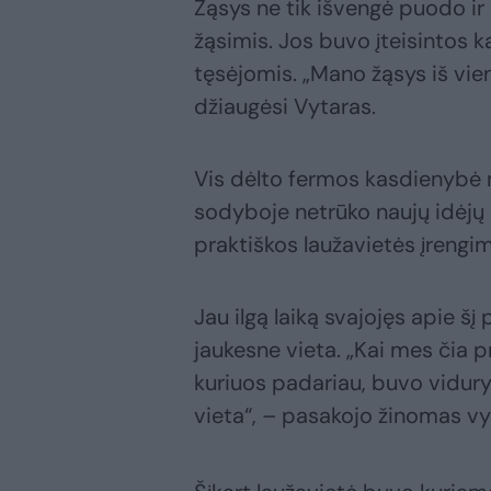
Žąsys ne tik išvengė puodo ir 
žąsimis. Jos buvo įteisintos ka
tęsėjomis. „Mano žąsys iš vie
džiaugėsi Vytaras.
Vis dėlto fermos kasdienybė n
sodyboje netrūko naujų idėjų 
praktiškos laužavietės įrengi
Jau ilgą laiką svajojęs apie š
jaukesne vieta. „Kai mes čia 
kuriuos padariau, buvo viduryj
vieta“, – pasakojo žinomas vy