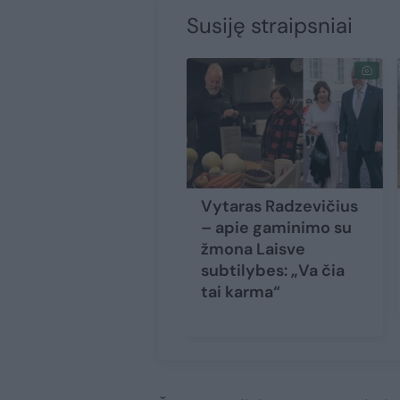
Susiję straipsniai
Vytaras Radzevičius
– apie gaminimo su
žmona Laisve
subtilybes: „Va čia
tai karma“