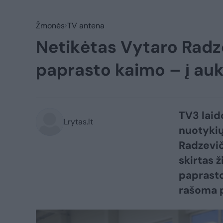
Žmonės
TV antena
Netikėtas Vytaro Radze
paprasto kaimo – į a
TV3 laid
Lrytas.lt
nuotykių
Radzevič
skirtas ž
paprasto
rašoma p