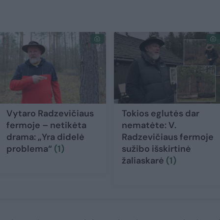
Vytaro Radzevičiaus
Tokios eglutės dar
fermoje – netikėta
nematėte: V.
drama: „Yra didelė
Radzevičiaus fermoje
problema“
(1)
sužibo išskirtinė
žaliaskarė
(1)