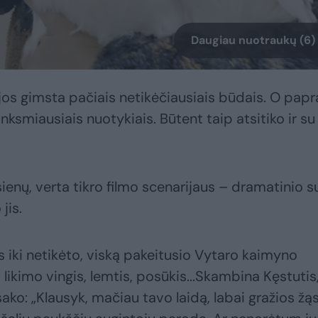
Daugiau nuotraukų (6)
jos gimsta pačiais netikėčiausiais būdais. O papr
nksmiausiais nuotykiais. Būtent taip atsitiko ir su
sienų, verta tikro filmo scenarijaus – dramatinio s
jis.
iki netikėto, viską pakeitusio Vytaro kaimyno
likimo vingis, lemtis, posūkis...Skambina Kęstutis
sako: „Klausyk, mačiau tavo laidą, labai gražios žą