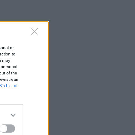
sonal or
ection to
ou may
 personal
out of the
 downstream
B’s List of