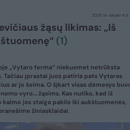
2025 m. sausio 9 d.
vičiaus žąsų likimas: „Iš
ukštuomenę“
(1)
oje „Vytaro ferma“ niekuomet netrūksta
. Tačiau įprastai juos patiria pats Vytaras
ius ar jo šeima. O šįkart visas dėmesys buv
inomo vyro... žąsims. Kas nutiko, kad iš
 kaimo jos staiga pakilo iki aukštuomenės,
ranešime žiniasklaidai.