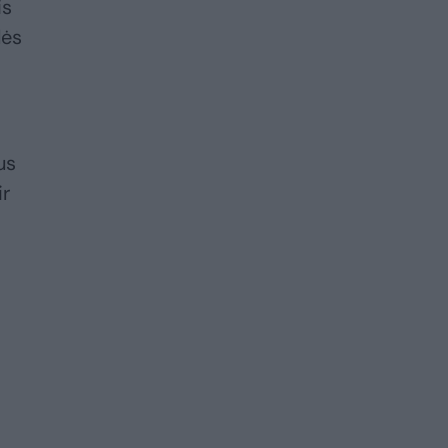
is
lės
us
ir