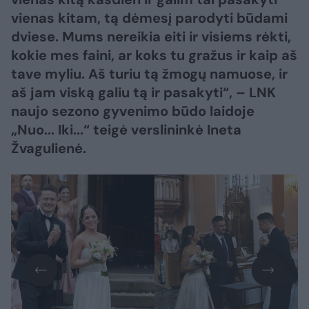
vienas kitam, tą dėmesį parodyti būdami
dviese. Mums nereikia eiti ir visiems rėkti,
kokie mes faini, ar koks tu gražus ir kaip aš
tave myliu. Aš turiu tą žmogų namuose, ir
aš jam viską galiu tą ir pasakyti“, – LNK
naujo sezono gyvenimo būdo laidoje
„Nuo... Iki...“ teigė verslininkė Ineta
Žvagulienė.