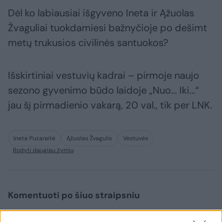
Dėl ko labiausiai išgyveno Ineta ir Ąžuolas
Žvaguliai tuokdamiesi bažnyčioje po dešimt
metų trukusios civilinės santuokos?
Išskirtiniai vestuvių kadrai – pirmoje naujo
sezono gyvenimo būdo laidoje „Nuo... Iki...“
jau šį pirmadienio vakarą, 20 val., tik per LNK.
Ineta Puzaraitė
Ąžuolas Žvagulis
Vestuvės
Rodyti daugiau žymių
Komentuoti po šiuo straipsniu
Komentuoti gali tik Lrytas registruoti vartotojai.