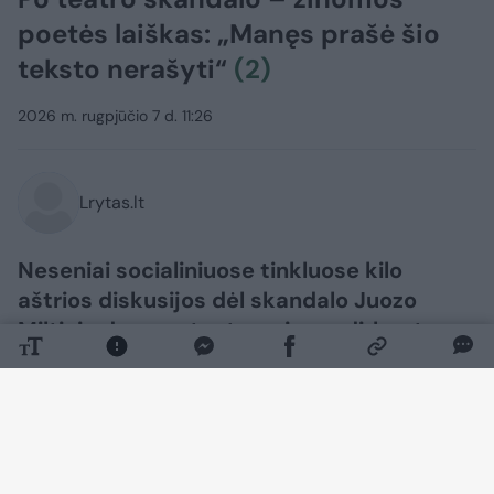
poetės laiškas: „Manęs prašė šio
teksto nerašyti“
(2)
2026 m. rugpjūčio 7 d. 11:26
Lrytas.lt
Neseniai socialiniuose tinkluose kilo
aštrios diskusijos dėl skandalo Juozo
Miltinio dramos teatre – jame dirbantys
aktoriai prabilo apie galimą mobingą.
Dabar šia tema pasisakė poetė Rūta
Survilaitė, kuri paviešino atvirą laišką.