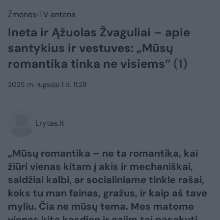
Žmonės
TV antena
Ineta ir Ąžuolas Žvaguliai – apie
santykius ir vestuves: „Mūsų
romantika tinka ne visiems“
(1)
2025 m. rugsėjo 1 d. 11:28
Lrytas.lt
„Mūsų romantika – ne ta romantika, kai
žiūri vienas kitam į akis ir mechaniškai,
saldžiai kalbi, ar socialiniame tinkle rašai,
koks tu man fainas, gražus, ir kaip aš tave
myliu. Čia ne mūsų tema. Mes matome
vienas kitą kasdien ir galim tai pasakyti