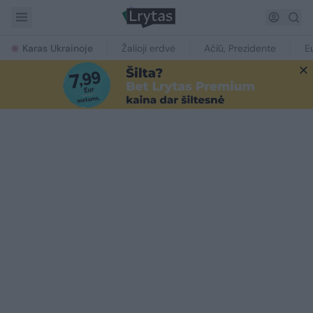
Karas Ukrainoje
Žalioji erdvė
Ačiū, Prezidente
E