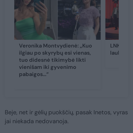
Veronika Montvydienė: „Kuo
LNK pris
ilgiau po skyrybų esi vienas,
laukia n
tuo didesnė tikimybė likti
vienišam iki gyvenimo
pabaigos...“
Beje, net ir gėlių puokščių, pasak Inetos, vyras
jai niekada nedovanoja.