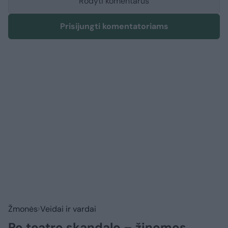
Rodyti komentarus
Prisijungti komentatoriams
Žmonės
Veidai ir vardai
Po teatro skandalo – žinomos