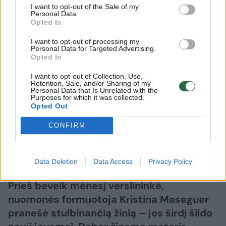
I want to opt-out of the Sale of my
Personal Data.
Opted In
I want to opt-out of processing my
Žmonės
Veidai ir vardai
Personal Data for Targeted Advertising.
Opted In
Kristina Meseguer pasidalijo
vaizdeliu iš lovos: šalia – naujas
I want to opt-out of Collection, Use,
Retention, Sale, and/or Sharing of my
mylimasis
(4)
Personal Data that Is Unrelated with the
Purposes for which it was collected.
Opted Out
2026 m. rugpjūčio 7 d. 13:14
CONFIRM
Lrytas.lt
Data Deletion
Data Access
Privacy Policy
Prieš beveik mėnesį verslininkė,
nuomonės formuotoja Kristina Meseguer
pranešė stulbinančią žinią – jos širdį šildo