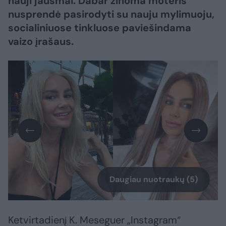
nauji jausmai. Dabar žinoma moteris
nusprendė pasirodyti su nauju mylimuoju,
socialiniuose tinkluose paviešindama
vaizo įrašaus.
Daugiau nuotraukų (5)
Ketvirtadienį K. Meseguer „Instagram“