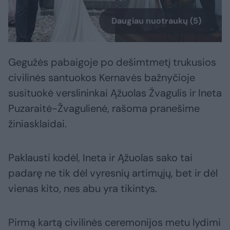
Daugiau nuotraukų (5)
Gegužės pabaigoje po dešimtmetį trukusios
civilinės santuokos Kernavės bažnyčioje
susituokė verslininkai Ąžuolas Žvagulis ir Ineta
Puzaraitė-Žvagulienė, rašoma pranešime
žiniasklaidai.
Paklausti kodėl, Ineta ir Ąžuolas sako tai
padarę ne tik dėl vyresnių artimųjų, bet ir dėl
vienas kito, nes abu yra tikintys.
Pirmą kartą civilinės ceremonijos metu lydimi