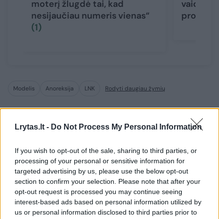
moterį žlugdė tai, kad
vaidmenį
nesijaučiau numeris vienas“
profesio
(1)
Modelis
Anoreksija
LNK
Rodyti daugiau žymių
Lrytas.lt -
Do Not Process My Personal Information
Komentuoti po šiuo straipsniu
If you wish to opt-out of the sale, sharing to third parties, or
Komentuoti gali tik Lrytas registruoti vartotojai.
processing of your personal or sensitive information for
targeted advertising by us, please use the below opt-out
Prisijunkite prie registruotų vartotojų
section to confirm your selection. Please note that after your
bendruomenės ir bendraukite komentaruose!
opt-out request is processed you may continue seeing
interest-based ads based on personal information utilized by
us or personal information disclosed to third parties prior to