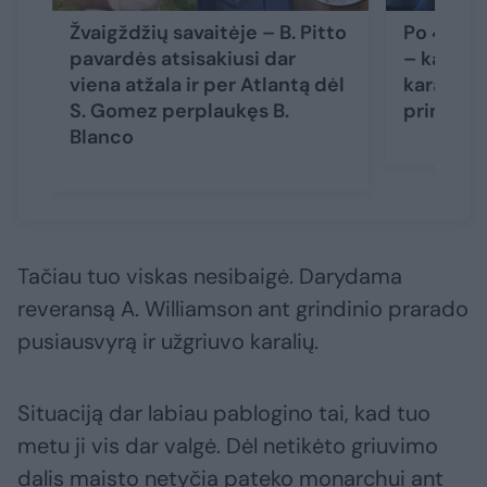
Žvaigždžių savaitėje – B. Pitto
Po 4 met
pavardės atsisakiusi dar
– kalbos 
viena atžala ir per Atlantą dėl
karaliaus 
S. Gomez perplaukęs B.
princo H
Blanco
Tačiau tuo viskas nesibaigė. Darydama
reveransą A. Williamson ant grindinio prarado
pusiausvyrą ir užgriuvo karalių.
Situaciją dar labiau pablogino tai, kad tuo
metu ji vis dar valgė. Dėl netikėto griuvimo
dalis maisto netyčia pateko monarchui ant