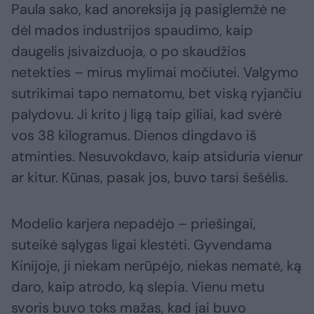
Paula sako, kad anoreksija ją pasiglemžė ne
dėl mados industrijos spaudimo, kaip
daugelis įsivaizduoja, o po skaudžios
netekties – mirus mylimai močiutei. Valgymo
sutrikimai tapo nematomu, bet viską ryjančiu
palydovu. Ji krito į ligą taip giliai, kad svėrė
vos 38 kilogramus. Dienos dingdavo iš
atminties. Nesuvokdavo, kaip atsiduria vienur
ar kitur. Kūnas, pasak jos, buvo tarsi šešėlis.
Modelio karjera nepadėjo – priešingai,
suteikė sąlygas ligai klestėti. Gyvendama
Kinijoje, ji niekam nerūpėjo, niekas nematė, ką
daro, kaip atrodo, ką slepia. Vienu metu
svoris buvo toks mažas, kad jai buvo