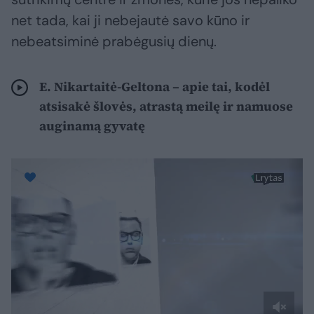
net tada, kai ji nebejautė savo kūno ir
nebeatsiminė prabėgusių dienų.
E. Nikartaitė-Geltona – apie tai, kodėl
atsisakė šlovės, atrastą meilę ir namuose
auginamą gyvatę