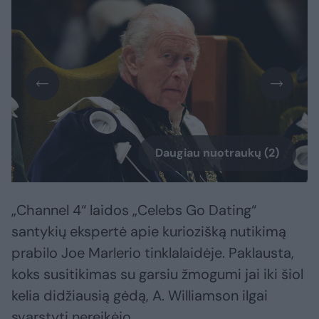
Daugiau nuotraukų (2)
„Channel 4“ laidos „Celebs Go Dating“
santykių ekspertė apie kuriozišką nutikimą
prabilo Joe Marlerio tinklalaidėje. Paklausta,
koks susitikimas su garsiu žmogumi jai iki šiol
kelia didžiausią gėdą, A. Williamson ilgai
svarstyti nereikėjo.