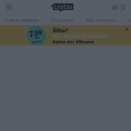
Karas Ukrainoje
Žalioji erdvė
Ačiū, Prezidente
E