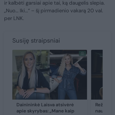
ir kalbėti garsiai apie tai, ką daugelis slepia.
„Nuo... Iki...“ – šį pirmadienio vakarą 20 val.
per LNK.
Susiję straipsniai
Dainininkė Laisva atsivėrė
Režisier
apie skyrybas: „Mane kaip
naują Si