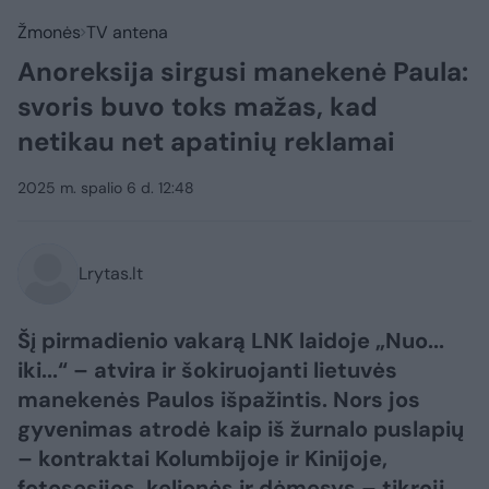
Žmonės
TV antena
Anoreksija sirgusi manekenė Paula:
svoris buvo toks mažas, kad
netikau net apatinių reklamai
2025 m. spalio 6 d. 12:48
Lrytas.lt
Šį pirmadienio vakarą LNK laidoje „Nuo...
iki...“ – atvira ir šokiruojanti lietuvės
manekenės Paulos išpažintis. Nors jos
gyvenimas atrodė kaip iš žurnalo puslapių
– kontraktai Kolumbijoje ir Kinijoje,
fotosesijos, kelionės ir dėmesys – tikroji