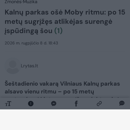
Žmonės
Muzika
Kalnų parkas ošė Moby ritmu: po 15
metų sugrįžęs atlikėjas surengė
įspūdingą šou
(1)
2026 m. rugpjūčio 8 d. 18:43
Lrytas.lt
Šeštadienio vakarą Vilniaus Kalnų parkas
alsavo vienu ritmu – po 15 metų
pertraukos į Lietuvą sugrįžęs elektroninės
muzikos vizionierius Moby čia surengė
įspūdingą šou, į vieną vietą subūrusį
tūkstančius jo muzikos gerbėjų.