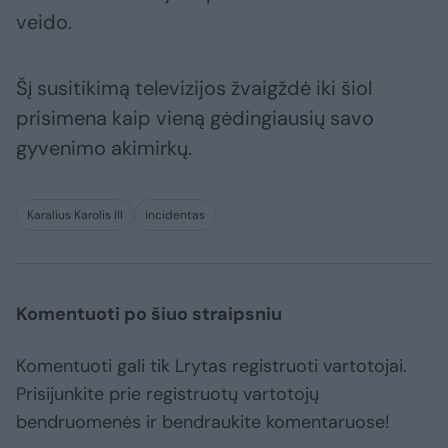
veido.
Šį susitikimą televizijos žvaigždė iki šiol
prisimena kaip vieną gėdingiausių savo
gyvenimo akimirkų.
Karalius Karolis III
incidentas
Komentuoti po šiuo straipsniu
Komentuoti gali tik Lrytas registruoti vartotojai.
Prisijunkite prie registruotų vartotojų
bendruomenės ir bendraukite komentaruose!