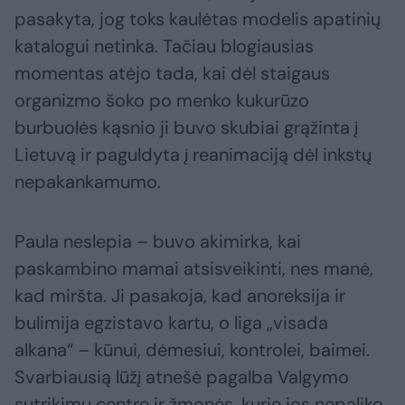
pasakyta, jog toks kaulėtas modelis apatinių
katalogui netinka. Tačiau blogiausias
momentas atėjo tada, kai dėl staigaus
organizmo šoko po menko kukurūzo
burbuolės kąsnio ji buvo skubiai grąžinta į
Lietuvą ir paguldyta į reanimaciją dėl inkstų
nepakankamumo.
Paula neslepia – buvo akimirka, kai
paskambino mamai atsisveikinti, nes manė,
kad miršta. Ji pasakoja, kad anoreksija ir
bulimija egzistavo kartu, o liga „visada
alkana“ – kūnui, dėmesiui, kontrolei, baimei.
Svarbiausią lūžį atnešė pagalba Valgymo
sutrikimų centre ir žmonės, kurie jos nepaliko