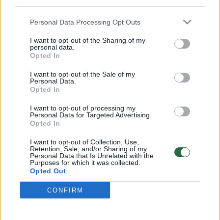
third parties.
Personal Data Processing Opt Outs
I want to opt-out of the Sharing of my
personal data.
Opted In
I want to opt-out of the Sale of my
Vis dėlto pašnekovė prisipažins – nėra
Personal Data.
Opted In
abejinga kontraversiškajam „OnlyFans“
turiniui.
I want to opt-out of processing my
Personal Data for Targeted Advertising.
Opted In
„Norėčiau, bet gyvenu Lietuvoje, – priežastį,
I want to opt-out of Collection, Use,
Retention, Sale, and/or Sharing of my
kuri trukdo susikurti paskyrą minėtame tinkle,
Personal Data that Is Unrelated with the
Purposes for which it was collected.
įvardys pašnekovė. – Šiaip seksualūs
Opted Out
apatiniai, apnuogintas kūnas – mano tema.
CONFIRM
Pornografija – neįdomu. O štai erotika man
labai patinka“.