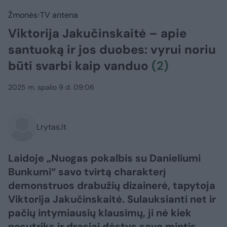
Žmonės
TV antena
Viktorija Jakučinskaitė – apie
santuoką ir jos duobes: vyrui noriu
būti svarbi kaip vanduo
(2)
2025 m. spalio 9 d. 09:06
Lrytas.lt
Laidoje „Nuogas pokalbis su Danieliumi
Bunkumi“ savo tvirtą charakterį
demonstruos drabužių dizainerė, tapytoja
Viktorija Jakučinskaitė. Sulauksianti net ir
pačių intymiausių klausimų, ji nė kiek
nesutriks ir drąsiai dėstys savo mintis,