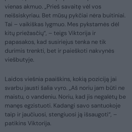
vienas akmuo. „Prieš savaitę vėl vos
neišsiskyriau. Bet mūsų pykčiai nėra buitiniai.
Tai – vaikiškas lygmuo. Mes pykstamės dėl
kitų priežasčių“, – teigs Viktorija ir
papasakos, kad susiriejus tenka ne tik
durimis trenkti, bet ir paieškoti nakvynės
viešbutyje.
Laidos viešnia paaiškins, kokią poziciją jai
svarbu jausti šalia vyro. „Aš noriu jam būti ne
maistu, o vandeniu. Noriu, kad jis negalėtų be
manęs egzistuoti. Kadangi savo santuokoje
taip ir jaučiuosi, stengiuosi ją išsaugoti“, –
patikins Viktorija.