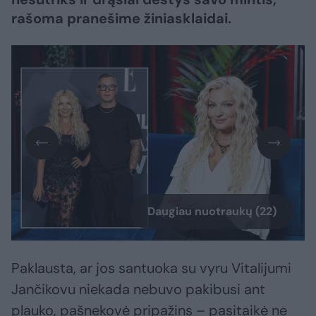
rašoma pranešime žiniasklaidai.
Daugiau nuotraukų (22)
Paklausta, ar jos santuoka su vyru Vitalijumi
Jančikovu niekada nebuvo pakibusi ant
plauko, pašnekovė pripažins – pasitaikė ne