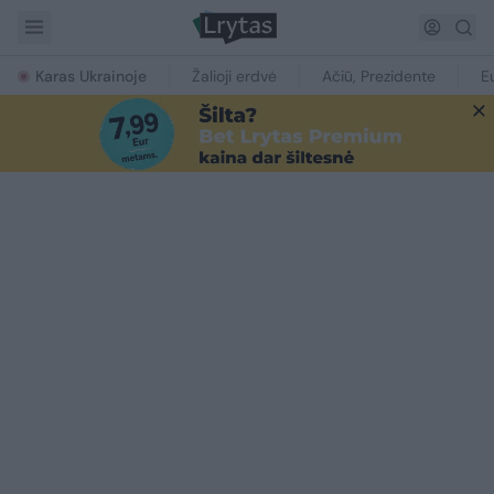
Karas Ukrainoje
Žalioji erdvė
Ačiū, Prezidente
E