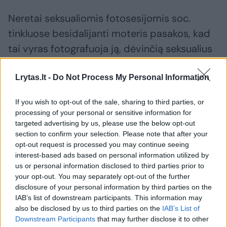
Neretai seksualiomis fotosesijomis soc.
tinkluose besidalijanti moteris pasakos, kad
tai vyras fotografuoja ją, dėvinčią seksualius
apatinius. Tad paklausta, ar kada siunčia jam
karštas asmenukes, turės tvirtą nuomonę.
Lrytas.lt -
Do Not Process My Personal Information
If you wish to opt-out of the sale, sharing to third parties, or
Į naują veiklą nėrusi Viktorija
processing of your personal or sensitive information for
targeted advertising by us, please use the below opt-out
Jakučinskaitė rėžė: „Aš karalienė, aš
section to confirm your selection. Please note that after your
„Porsche“ savo srity“
opt-out request is processed you may continue seeing
interest-based ads based on personal information utilized by
us or personal information disclosed to third parties prior to
your opt-out. You may separately opt-out of the further
disclosure of your personal information by third parties on the
IAB’s list of downstream participants. This information may
also be disclosed by us to third parties on the
IAB’s List of
Downstream Participants
that may further disclose it to other