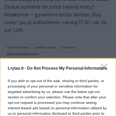
žiedus sumainė tik prieš trejetą metų?
Atsakymai – gyvenimo būdo laidoje „Bus
visko“ jau šį šeštadienio vakarą 17.30 val. tik
per LNK.
Algis Kriščiūnas
panikos ataka
Santykiai
Rodyti daugiau žymių
Lrytas.lt -
Do Not Process My Personal Information
Komentuoti po šiuo straipsniu
If you wish to opt-out of the sale, sharing to third parties, or
processing of your personal or sensitive information for
Komentuoti gali tik Lrytas registruoti vartotojai.
targeted advertising by us, please use the below opt-out
Prisijunkite prie registruotų vartotojų
section to confirm your selection. Please note that after your
opt-out request is processed you may continue seeing
bendruomenės ir bendraukite komentaruose!
interest-based ads based on personal information utilized by
us or personal information disclosed to third parties prior to