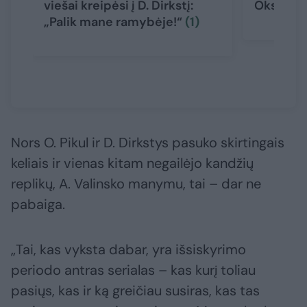
viešai kreipėsi į D. Dirkstį:
Oksanos 
„Palik mane ramybėje!“
(1)
Nors O. Pikul ir D. Dirkstys pasuko skirtingais
keliais ir vienas kitam negailėjo kandžių
replikų, A. Valinsko manymu, tai – dar ne
pabaiga.
„Tai, kas vyksta dabar, yra išsiskyrimo
periodo antras serialas – kas kurį toliau
pasiųs, kas ir ką greičiau susiras, kas tas