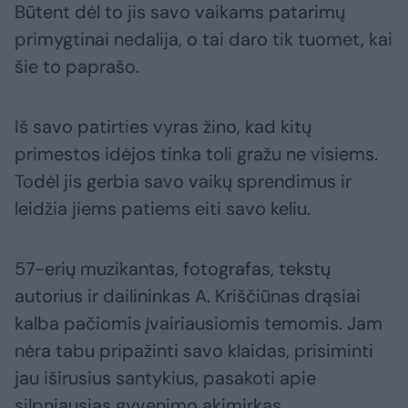
Būtent dėl to jis savo vaikams patarimų
primygtinai nedalija, o tai daro tik tuomet, kai
šie to paprašo.
Iš savo patirties vyras žino, kad kitų
primestos idėjos tinka toli gražu ne visiems.
Todėl jis gerbia savo vaikų sprendimus ir
leidžia jiems patiems eiti savo keliu.
57-erių muzikantas, fotografas, tekstų
autorius ir dailininkas A. Kriščiūnas drąsiai
kalba pačiomis įvairiausiomis temomis. Jam
nėra tabu pripažinti savo klaidas, prisiminti
jau iširusius santykius, pasakoti apie
silpniausias gyvenimo akimirkas.