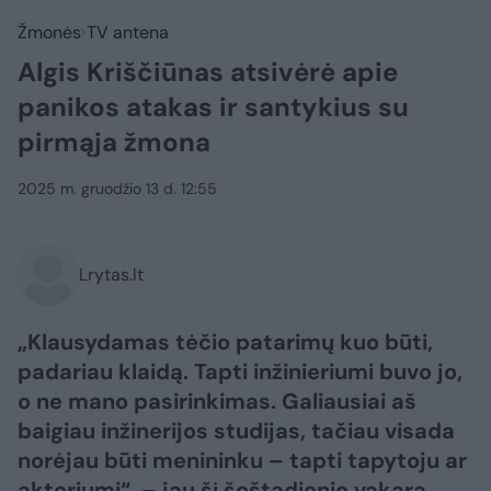
Žmonės
TV antena
Algis Kriščiūnas atsivėrė apie
panikos atakas ir santykius su
pirmąja žmona
2025 m. gruodžio 13 d. 12:55
Lrytas.lt
„Klausydamas tėčio patarimų kuo būti,
padariau klaidą. Tapti inžinieriumi buvo jo,
o ne mano pasirinkimas. Galiausiai aš
baigiau inžinerijos studijas, tačiau visada
norėjau būti menininku – tapti tapytoju ar
aktoriumi“, – jau šį šeštadienio vakarą