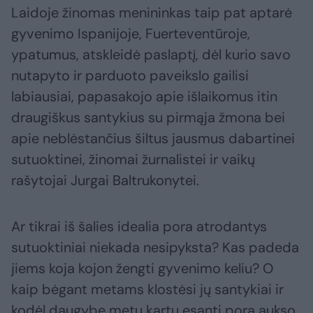
Laidoje žinomas menininkas taip pat aptarė
gyvenimo Ispanijoje, Fuerteventūroje,
ypatumus, atskleidė paslaptį, dėl kurio savo
nutapyto ir parduoto paveikslo gailisi
labiausiai, papasakojo apie išlaikomus itin
draugiškus santykius su pirmąja žmona bei
apie neblėstančius šiltus jausmus dabartinei
sutuoktinei, žinomai žurnalistei ir vaikų
rašytojai Jurgai Baltrukonytei.
Ar tikrai iš šalies idealia pora atrodantys
sutuoktiniai niekada nesipyksta? Kas padeda
jiems koja kojon žengti gyvenimo keliu? O
kaip bėgant metams klostėsi jų santykiai ir
kodėl daugybę metų kartu esanti pora aukso