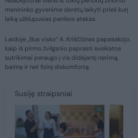
Neabejotinai vienu iš tokių periodų žinomo
menininko gyvenime derėtų laikyti prieš kurį
laiką užklupusias panikos atakas.
Laidoje „Bus visko“ A. Kriščiūnas papasakojo,
kaip iš pirmo žvilgsnio paprasti sveikatos
sutrikimai peraugo į vis didėjantį nerimą,
baimę ir net fizinį diskomfortą.
Susiję straipsniai