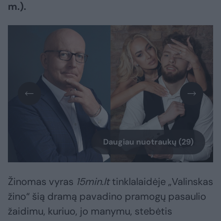
m.).
Daugiau nuotraukų (29)
Žinomas vyras
15min.lt
tinklalaidėje „Valinskas
žino“ šią dramą pavadino pramogų pasaulio
žaidimu, kuriuo, jo manymu, stebėtis