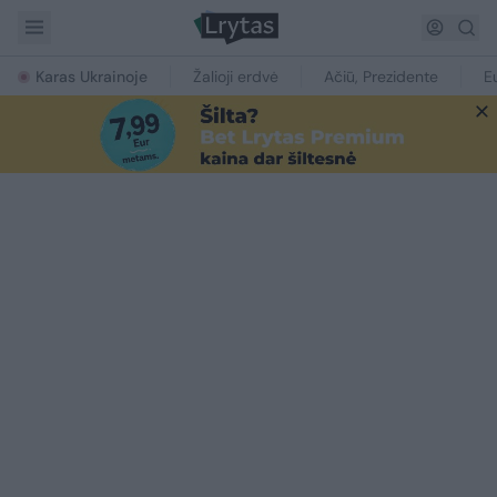
Karas Ukrainoje
Žalioji erdvė
Ačiū, Prezidente
E