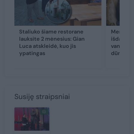
Staliuko šiame restorane
Merūnas 
lauksite 2 mėnesius: Gian
išdaigas:
Luca atskleidė, kuo jis
vanduo te
ypatingas
dūmai r
Susiję straipsniai