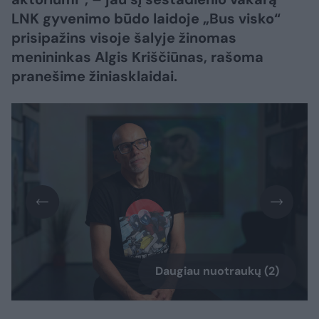
LNK gyvenimo būdo laidoje „Bus visko“
prisipažins visoje šalyje žinomas
menininkas Algis Kriščiūnas, rašoma
pranešime žiniasklaidai.
Daugiau nuotraukų (2)