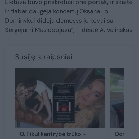
Lietuva buvo priskretusi prie portalų ir skaitė.
Ir dabar daugėja koncertų Oksanai, o
Dominykui didėja dėmesys jo kovai su
Sergejumi Maslobojevu“, – dėstė A. Valinskas.
Susiję straipsniai
O. Pikul kantrybė trūko –
Dominyka