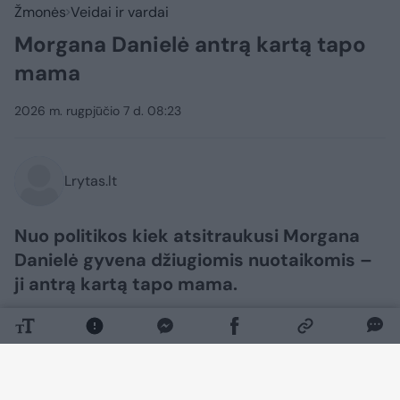
Žmonės
Veidai ir vardai
Morgana Danielė antrą kartą tapo
mama
2026 m. rugpjūčio 7 d. 08:23
Lrytas.lt
Nuo politikos kiek atsitraukusi Morgana
Danielė gyvena džiugiomis nuotaikomis –
ji antrą kartą tapo mama.