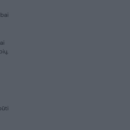
abai
ai
bių,
būti