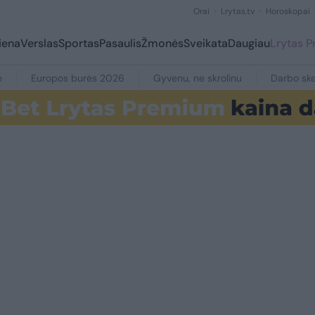
Orai
Lrytas.tv
Horoskopai
iena
Verslas
Sportas
Pasaulis
Žmonės
Sveikata
Daugiau
Lrytas 
e
Europos burės 2026
Gyvenu, ne skrolinu
Darbo ske