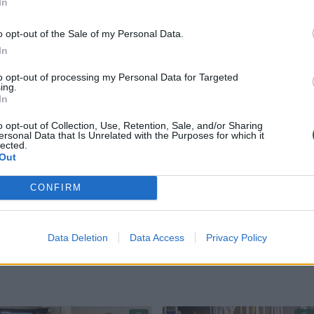
In
o opt-out of the Sale of my Personal Data.
In
to opt-out of processing my Personal Data for Targeted
esos. Už jos yra labai daug jautrumo, pažeidžiamum
ing.
In
uoja labai daug. Tokios istorijos primena, kokia tai
o opt-out of Collection, Use, Retention, Sale, and/or Sharing
ersonal Data that Is Unrelated with the Purposes for which it
lected.
Out
auno choristai, nors kolektyve yra ir profesionalų, 
CONFIRM
ų žingsnių didžiojoje scenoje. Daugeliui jų projekt
bet ir pradžia.
Data Deletion
Data Access
Privacy Policy