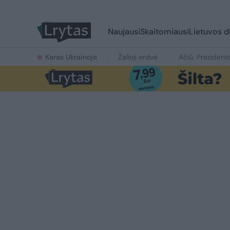
Naujausi
Skaitomiausi
Lietuvos d
Karas Ukrainoje
Žalioji erdvė
Ačiū, Prezident