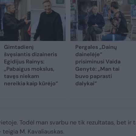
Gimtadienį
Pergales „Dainų
švęsiantis dizaineris
dainelėje“
Egidijus Rainys:
prisiminusi Vaida
„Pabaigus mokslus,
Genytė: „Man tai
tavęs niekam
buvo paprasti
nereikia kaip kūrėjo“
dalykai“
etoje. Todėl man svarbu ne tik rezultatas, bet ir t
 – teigia M. Kavaliauskas.