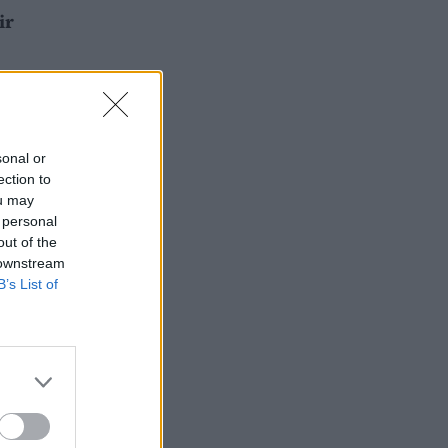
ir
sonal or
ection to
ou may
 personal
out of the
 downstream
B’s List of