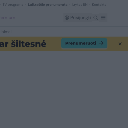
TV programa
Laikraščio prenumerata
Lrytas EN
Kontaktai
Premium
Prisijungti
lbimai