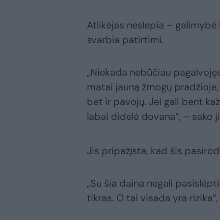
Atlikėjas neslepia – galimybė
svarbia patirtimi.
„Niekada nebūčiau pagalvojęs, 
matai jauną žmogų pradžioje, s
bet ir pavojų. Jei gali bent ka
labai didelė dovana“, – sako ji
Jis pripažįsta, kad šis pasiro
„Su šia daina negali pasislėpti
tikras. O tai visada yra rizika“,