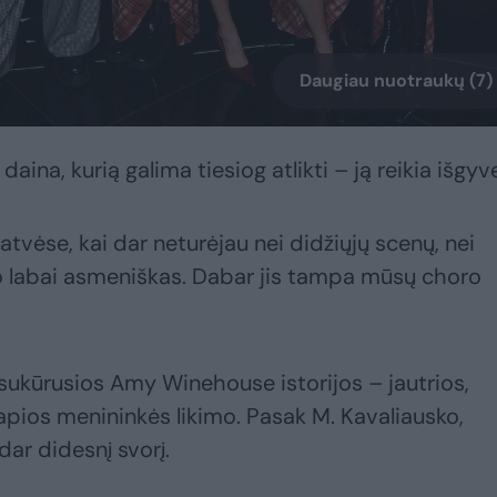
Daugiau nuotraukų (7)
aina, kurią galima tiesiog atlikti – ją reikia išgyve
atvėse, kai dar neturėjau nei didžiųjų scenų, nei
vo labai asmeniškas. Dabar jis tampa mūsų choro
 sukūrusios Amy Winehouse istorijos – jautrios,
trapios menininkės likimo. Pasak M. Kavaliausko,
 dar didesnį svorį.