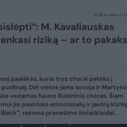
2026 m. kovo 27 d.
sislėpti“: M. Kavaliauskas
enkasi riziką – ar to pakak
nį paaiškės, kurie trys chorai pateks į
 pusfinalį. Dėl vietos jame kovoja ir Martyno
sko vedamas Kauno Rubininis choras. Šiam
mui jie pasirinko emocionalų ir jautrų kūrin
 Black“, rašoma pranešime žiniasklaidai.