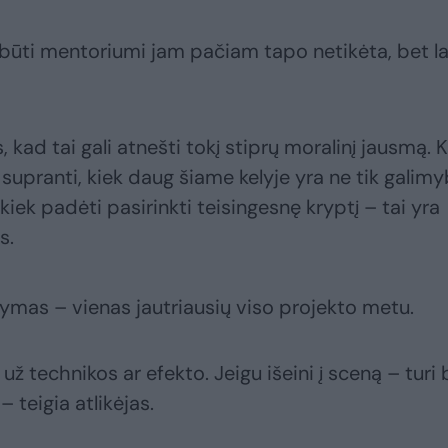
 būti mentoriumi jam pačiam tapo netikėta, bet l
kad tai gali atnešti tokį stiprų moralinį jausmą. K
upranti, kiek daug šiame kelyje yra ne tik galimy
žkiek padėti pasirinkti teisingesnę kryptį – tai yra
s.
dymas – vienas jautriausių viso projekto metu.
 už technikos ar efekto. Jeigu išeini į sceną – turi 
 – teigia atlikėjas.