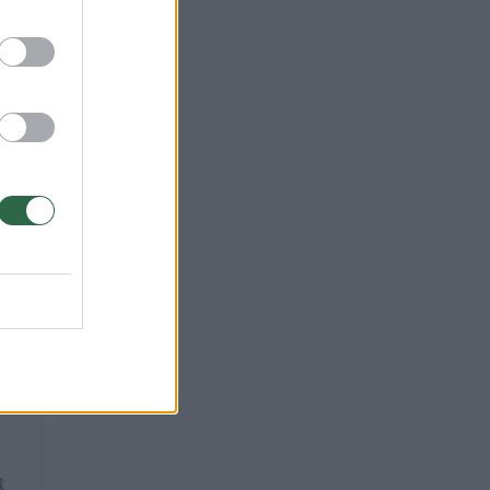
o ir
kai
o