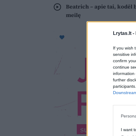
Beatrich – apie tai, kodėl
meilę
Lrytas.lt -
If you wish 
sensitive in
confirm you
continue se
information 
further disc
participants
Downstream 
Persona
I want t