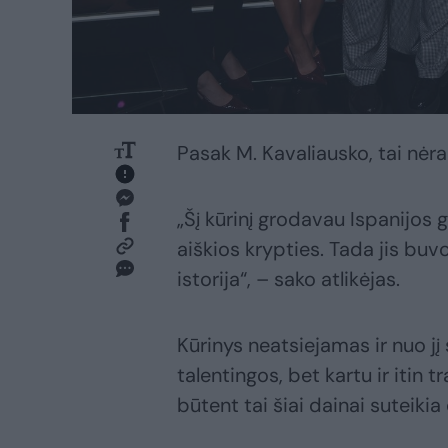
Pasak M. Kavaliausko, tai nėra d
„Šį kūrinį grodavau Ispanijos g
aiškios krypties. Tada jis bu
istorija“, – sako atlikėjas.
Kūrinys neatsiejamas ir nuo jį
talentingos, bet kartu ir itin 
būtent tai šiai dainai suteikia