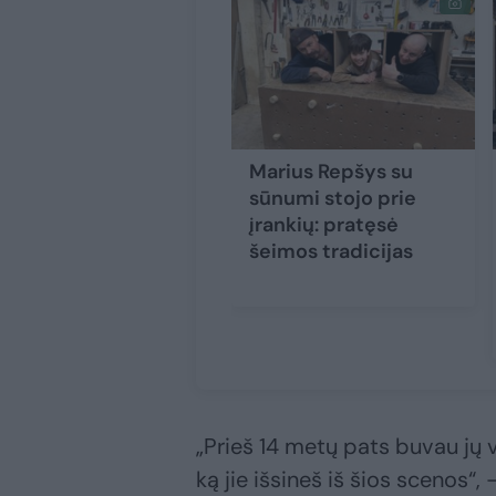
Marius Repšys su
sūnumi stojo prie
įrankių: pratęsė
šeimos tradicijas
„Prieš 14 metų pats buvau jų vi
ką jie išsineš iš šios scenos“,