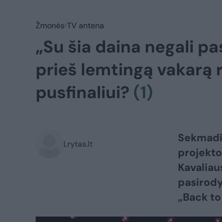
Žmonės
TV antena
„Su šia daina negali pa
prieš lemtingą vakarą r
pusfinaliui?
(1)
Sekmadie
Lrytas.lt
projekto
Kavaliau
pasirody
„Back to