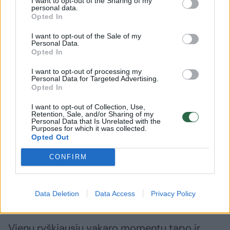
I want to opt-out of the Sharing of my
pasaulis
personal data.
Opted In
Premjeros metu žiūrovai išvydo ir
I want to opt-out of the Sale of my
Personal Data.
atsinaujinusį Kakės Makės pasaulį. Didžiajame
Opted In
ekrane pasirodė naujai atkurti 3D personažai:
I want to opt-out of processing my
Personal Data for Targeted Advertising.
Kakė Makė, Netvarkos nykštukas, Mamaisa ir
Opted In
Nanaisa, mama, tėtis bei šuo Čiūčia.
I want to opt-out of Collection, Use,
Retention, Sale, and/or Sharing of my
Personal Data that Is Unrelated with the
Purposes for which it was collected.
Šis pasaulio atnaujinimas yra platesnės „Kakė
Opted Out
Makė“ ir „Nelly Jelly“ plėtros dalis, kuriama
CONFIRM
kartu su britų studija „3Megos“ ir tarptautine
kūrybine komanda, tarp kurios – ir „Emmy“
apdovanojimais įvertinti profesionalai.
Data Deletion
Data Access
Privacy Policy
Vienu ryškiausių vakaro momentų tapo ir