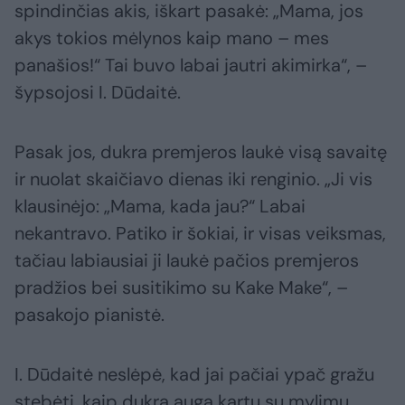
spindinčias akis, iškart pasakė: „Mama, jos
akys tokios mėlynos kaip mano – mes
panašios!“ Tai buvo labai jautri akimirka“, –
šypsojosi I. Dūdaitė.
Pasak jos, dukra premjeros laukė visą savaitę
ir nuolat skaičiavo dienas iki renginio. „Ji vis
klausinėjo: „Mama, kada jau?“ Labai
nekantravo. Patiko ir šokiai, ir visas veiksmas,
tačiau labiausiai ji laukė pačios premjeros
pradžios bei susitikimo su Kake Make“, –
pasakojo pianistė.
I. Dūdaitė neslėpė, kad jai pačiai ypač gražu
stebėti, kaip dukra auga kartu su mylimu