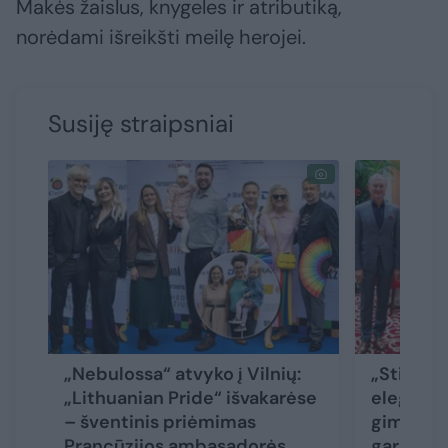
Makės žaislus, knygeles ir atributiką,
norėdami išreikšti meilę herojei.
Susiję straipsniai
„Nebulossa“ atvyko į Vilnių:
„Stiklių“
„Lithuanian Pride“ išvakarėse
eleganti
– šventinis priėmimas
gimtadie
Prancūzijos ambasadorės
garsūs bi