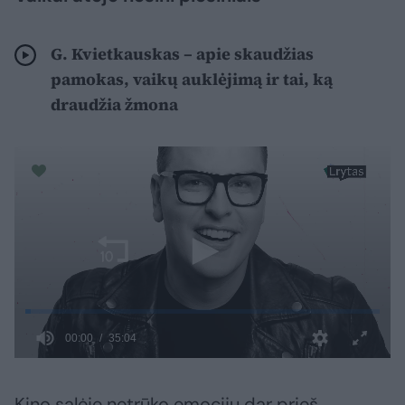
G. Kvietkauskas – apie skaudžias
pamokas, vaikų auklėjimą ir tai, ką
draudžia žmona
Kino salėje netrūko emocijų dar prieš