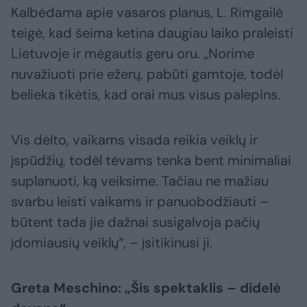
Kalbėdama apie vasaros planus, L. Rimgailė
teigė, kad šeima ketina daugiau laiko praleisti
Lietuvoje ir mėgautis geru oru. „Norime
nuvažiuoti prie ežerų, pabūti gamtoje, todėl
belieka tikėtis, kad orai mus visus palepins.
Vis dėlto, vaikams visada reikia veiklų ir
įspūdžių, todėl tėvams tenka bent minimaliai
suplanuoti, ką veiksime. Tačiau ne mažiau
svarbu leisti vaikams ir panuobodžiauti –
būtent tada jie dažnai susigalvoja pačių
įdomiausių veiklų“, – įsitikinusi ji.
Greta Meschino: „Šis spektaklis – didelė