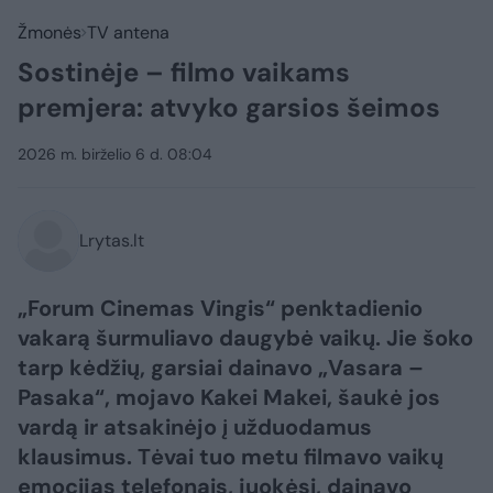
Žmonės
TV antena
Sostinėje – filmo vaikams
premjera: atvyko garsios šeimos
2026 m. birželio 6 d. 08:04
Lrytas.lt
„Forum Cinemas Vingis“ penktadienio
vakarą šurmuliavo daugybė vaikų. Jie šoko
tarp kėdžių, garsiai dainavo „Vasara –
Pasaka“, mojavo Kakei Makei, šaukė jos
vardą ir atsakinėjo į užduodamus
klausimus. Tėvai tuo metu filmavo vaikų
emocijas telefonais, juokėsi, dainavo