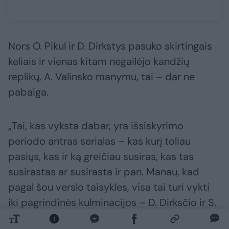
Nors O. Pikul ir D. Dirkstys pasuko skirtingais
keliais ir vienas kitam negailėjo kandžių
replikų, A. Valinsko manymu, tai – dar ne
pabaiga.
„Tai, kas vyksta dabar, yra išsiskyrimo
periodo antras serialas – kas kurį toliau
pasiųs, kas ir ką greičiau susiras, kas tas
susirastas ar susirasta ir pan. Manau, kad
pagal šou verslo taisykles, visa tai turi vykti
iki pagrindinės kulminacijos – D. Dirksčio ir S.
Maslobojevo kovos. Kaip tik tą dieną turėjo