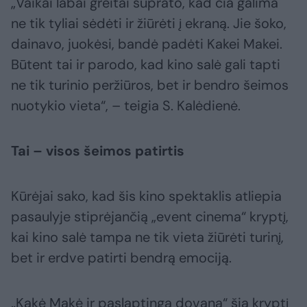
„Vaikai labai greitai suprato, kad čia galima
ne tik tyliai sėdėti ir žiūrėti į ekraną. Jie šoko,
dainavo, juokėsi, bandė padėti Kakei Makei.
Būtent tai ir parodo, kad kino salė gali tapti
ne tik turinio peržiūros, bet ir bendro šeimos
nuotykio vieta“, – teigia S. Kalėdienė.
Tai – visos šeimos patirtis
Kūrėjai sako, kad šis kino spektaklis atliepia
pasaulyje stiprėjančią „event cinema“ kryptį,
kai kino salė tampa ne tik vieta žiūrėti turinį,
bet ir erdve patirti bendrą emociją.
„Kakė Makė ir paslaptinga dovana“ šią kryptį