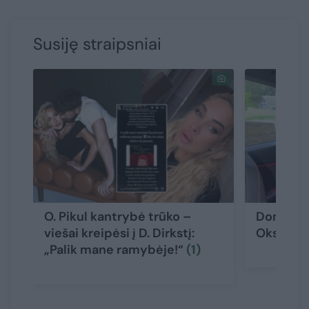
Susiję straipsniai
O. Pikul kantrybė trūko –
Dominyka
viešai kreipėsi į D. Dirkstį:
Oksanos 
„Palik mane ramybėje!“
(1)