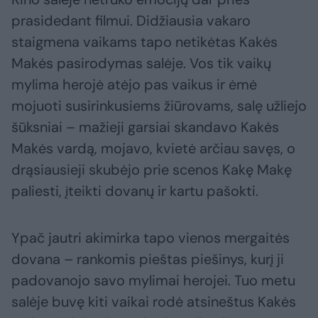
prasidedant filmui. Didžiausia vakaro
staigmena vaikams tapo netikėtas Kakės
Makės pasirodymas salėje. Vos tik vaikų
mylima herojė atėjo pas vaikus ir ėmė
mojuoti susirinkusiems žiūrovams, salę užliejo
šūksniai – mažieji garsiai skandavo Kakės
Makės vardą, mojavo, kvietė arčiau savęs, o
drąsiausieji skubėjo prie scenos Kakę Makę
paliesti, įteikti dovanų ir kartu pašokti.
Ypač jautri akimirka tapo vienos mergaitės
dovana – rankomis pieštas piešinys, kurį ji
padovanojo savo mylimai herojei. Tuo metu
salėje buvę kiti vaikai rodė atsineštus Kakės