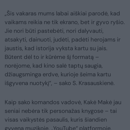
„Šis vakaras mums labai aiškiai parodė, kad
vaikams reikia ne tik ekrano, bet ir gyvo ryšio.
Jie nori būti pastebėti, nori dalyvauti,
atsakyti, dainuoti, judėti, padėti herojams ir
jaustis, kad istorija vyksta kartu su jais.
Būtent dėl to ir kūrėme šį formatą –
norėjome, kad kino salė taptų saugia,
džiaugsminga erdve, kurioje šeima kartu
išgyvena nuotykį“, – sako S. Krasauskienė.
Kaip sako komandos vadovė, Kakė Makė jau
seniai nebėra tik personažas knygose – tai
visas vaikystės pasaulis, kuris šiandien
gyvena muzikoje, „YouTube“ platformoje,