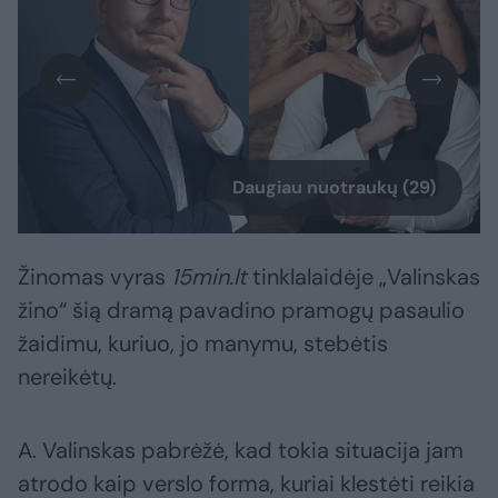
Daugiau nuotraukų (29)
Žinomas vyras
15min.lt
tinklalaidėje „Valinskas
žino“ šią dramą pavadino pramogų pasaulio
žaidimu, kuriuo, jo manymu, stebėtis
nereikėtų.
A. Valinskas pabrėžė, kad tokia situacija jam
atrodo kaip verslo forma, kuriai klestėti reikia