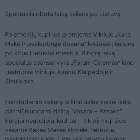
Spektaklis ribotą laiką keliaus po Lietuvą
Po emocijų kupinos premjeros Vilniuje „Kakė
Makė ir paslaptinga dovana“ leidžiasi į kelionę
po kitus Lietuvos miestus. Ribotą laiką
specialūs seansai vyks „Forum Cinemas“ kino
teatruose Vilniuje, Kaune, Klaipėdoje ir
Šiauliuose.
Penktadienio vakarą iš kino salės vaikai išėjo
dar niūniuodami dainą „Vasara – Pasaka“.
Kūrėjai neabejoja, kad tai – tik pirmoji šios
vasaros Kakės Makės stotelė, netrukus
pasieksianti ir kitų Lietuvos miestų šeimas.