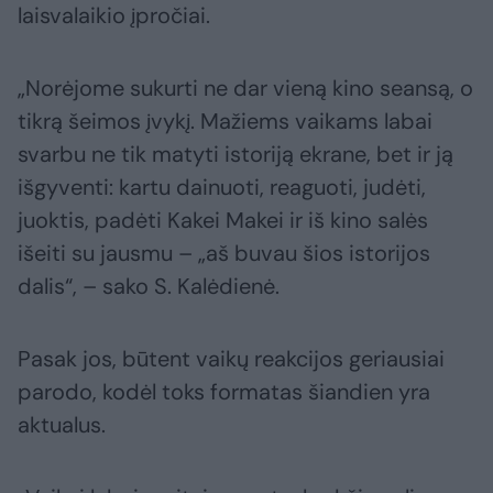
laisvalaikio įpročiai.
„Norėjome sukurti ne dar vieną kino seansą, o
tikrą šeimos įvykį. Mažiems vaikams labai
svarbu ne tik matyti istoriją ekrane, bet ir ją
išgyventi: kartu dainuoti, reaguoti, judėti,
juoktis, padėti Kakei Makei ir iš kino salės
išeiti su jausmu – „aš buvau šios istorijos
dalis“, – sako S. Kalėdienė.
Pasak jos, būtent vaikų reakcijos geriausiai
parodo, kodėl toks formatas šiandien yra
aktualus.