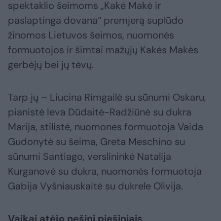
spektaklio šeimoms „Kakė Makė ir
paslaptinga dovana“ premjerą suplūdo
žinomos Lietuvos šeimos, nuomonės
formuotojos ir šimtai mažųjų Kakės Makės
gerbėjų bei jų tėvų.
Tarp jų – Liucina Rimgailė su sūnumi Oskaru,
pianistė Ieva Dūdaitė-Radžiūnė su dukra
Marija, stilistė, nuomonės formuotoja Vaida
Gudonytė su šeima, Greta Meschino su
sūnumi Santiago, verslininkė Natalija
Kurganovė su dukra, nuomonės formuotoja
Gabija Vyšniauskaitė su dukrele Olivija.
Vaikai atėjo nešini piešiniais