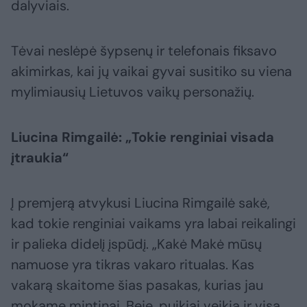
dalyviais.
Tėvai neslėpė šypsenų ir telefonais fiksavo
akimirkas, kai jų vaikai gyvai susitiko su viena
mylimiausių Lietuvos vaikų personažių.
Liucina Rimgailė: „Tokie renginiai visada
įtraukia“
Į premjerą atvykusi Liucina Rimgailė sakė,
kad tokie renginiai vaikams yra labai reikalingi
ir palieka didelį įspūdį. „Kakė Makė mūsų
namuose yra tikras vakaro ritualas. Kas
vakarą skaitome šias pasakas, kurias jau
mokame mintinai. Beje, puikiai veikia ir visa