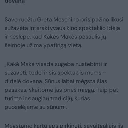
dovana“
Savo ruožtu Greta Meschino prisipažino likusi
sužavėta interaktyvaus kino spektaklio idėja
ir neslėpė, kad Kakės Makės pasaulis jų
šeimoje užima ypatingą vietą.
„Kakė Makė visada sugeba nustebinti ir
sužavėti, todėl ir šis spektaklis mums –
didelė dovana. Sūnus labai mėgsta šias
pasakas, skaitome jas prieš miegą. Taip pat
turime ir daugiau tradicijų, kurias
puoselėjame su sūnumi.
Mėgstame kartu apsipirkinėti, savaitgaliais jis