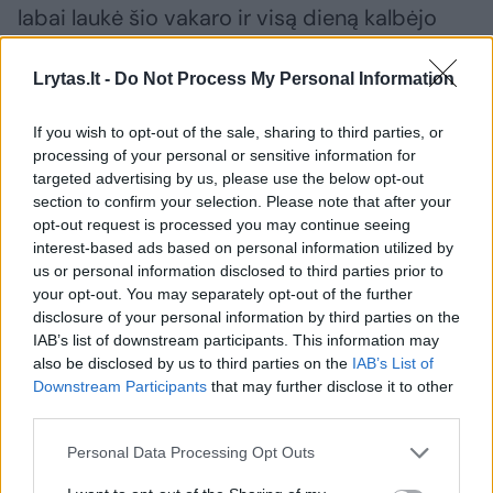
labai laukė šio vakaro ir visą dieną kalbėjo
apie tai, kad pagaliau pamatys Kakę Makę
Lrytas.lt -
Do Not Process My Personal Information
gyvai.
If you wish to opt-out of the sale, sharing to third parties, or
Tokios patirtys vaikams įsimena ilgam, todėl
processing of your personal or sensitive information for
targeted advertising by us, please use the below opt-out
labai smagu būti čia kartu ir matyti tiek daug
section to confirm your selection. Please note that after your
džiugių emocijų“, – sakė V. Gudonytė.
opt-out request is processed you may continue seeing
interest-based ads based on personal information utilized by
us or personal information disclosed to third parties prior to
Pasak jos, tokie renginiai šeimoms suteikia
your opt-out. You may separately opt-out of the further
disclosure of your personal information by third parties on the
galimybę ne tik smagiai praleisti laiką, bet ir
IAB’s list of downstream participants. This information may
kurti bendrus prisiminimus, kurie vaikams
also be disclosed by us to third parties on the
IAB’s List of
Downstream Participants
that may further disclose it to other
išlieka dar ilgai po renginio pabaigos.
third parties.
Personal Data Processing Opt Outs
Premjeroje – atsinaujinęs Kakės Makės 3D