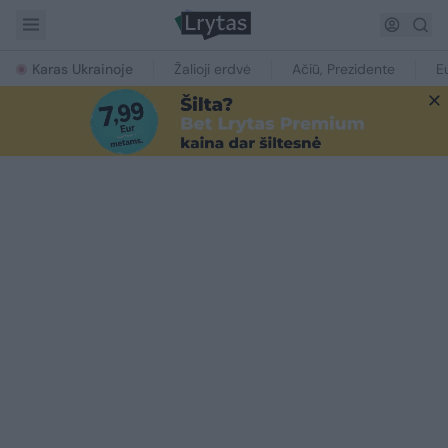
Karas Ukrainoje
Žalioji erdvė
Ačiū, Prezidente
E