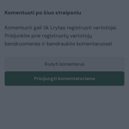
Komentuoti po šiuo straipsniu
Komentuoti gali tik Lrytas registruoti vartotojai.
Prisijunkite prie registruotų vartotojų
bendruomenės ir bendraukite komentaruose!
Rodyti komentarus
Prisijungti komentatoriams