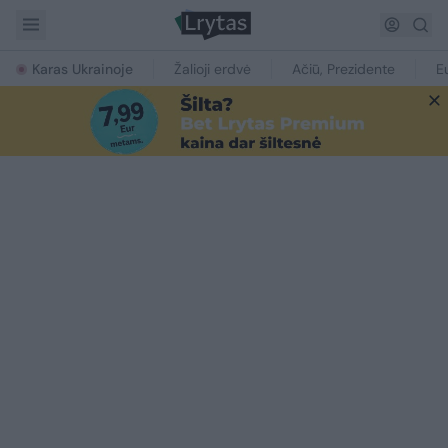
Karas Ukrainoje
Žalioji erdvė
Ačiū, Prezidente
E