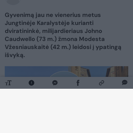
Gyvenimą jau ne vienerius metus
Jungtinėje Karalystėje kurianti
dviratininkė, milijardieriaus Johno
Caudwello (73 m.) žmona Modesta
Vžesniauskaitė (42 m.) leidosi į ypatingą
išvyką.