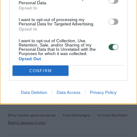
Geriausiu vyrų dizaineriu tapo airis
Personal Data.
Opted In
Jonathanas Williamas Andersonas. Skirtą
apdovanojimą mados ikona atsiėmė iš
I want to opt-out of processing my
Personal Data for Targeted Advertising.
„Formulės 1“ čempiono Lewiso Hamiltono
Opted In
rankų.
I want to opt-out of Collection, Use,
Retention, Sale, and/or Sharing of my
Personal Data that Is Unrelated with the
Purposes for which it was collected.
Už geriausius „Raudonojo kilimo“ drabužius
Opted Out
buvo apdovanoti Alexanderio McQueeno
CONFIRM
mados namai. Garsusis britų supermodelis
Kate Moss šį prizą įteikė mados namų
Data Deletion
Data Access
Privacy Policy
kūrybos vadovei Sarah Burton.
Britų mados apdovanojimai
Cara Delevingne
Victoria Beckham
Rodyti daugiau žymių