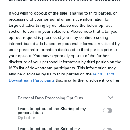
Garsioji amerikiečių mados žurnalo „Vogue“
vyriausioji redaktorė Anna Wintour gavo
If you wish to opt-out of the sale, sharing to third parties, or
processing of your personal or sensitive information for
prizą už didžius nuopelnus mados industrijai.
targeted advertising by us, please use the below opt-out
section to confirm your selection. Please note that after your
opt-out request is processed you may continue seeing
Antrą kartą prekės ženklu išrinktas buvusios
interest-based ads based on personal information utilized by
„Spice Girls“ grupės atlikėjos Victoria
us or personal information disclosed to third parties prior to
your opt-out. You may separately opt-out of the further
Beckham mados namų ženklas.
disclosure of your personal information by third parties on the
IAB’s list of downstream participants. This information may
also be disclosed by us to third parties on the
IAB’s List of
Geriausio moterų dizainerio apdovanojimą
Downstream Participants
that may further disclose it to other
pelnė turkų kilmės įtakingas britų dizaineris
third parties.
Erdem Moralioglu. Praėjusiais metais vyras
Personal Data Processing Opt Outs
pelnė apdovanojimą už geriausius
I want to opt-out of the Sharing of my
„Raudonojo kilimo“ drabužius.
personal data.
Opted In
I want to opt-out of the Sale of my