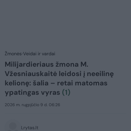
Žmonės
Veidai ir vardai
Milijardieriaus žmona M.
Vžesniauskaitė leidosi į neeilinę
kelionę: šalia – retai matomas
ypatingas vyras
(1)
2026 m. rugpjūčio 9 d. 06:26
Lrytas.lt