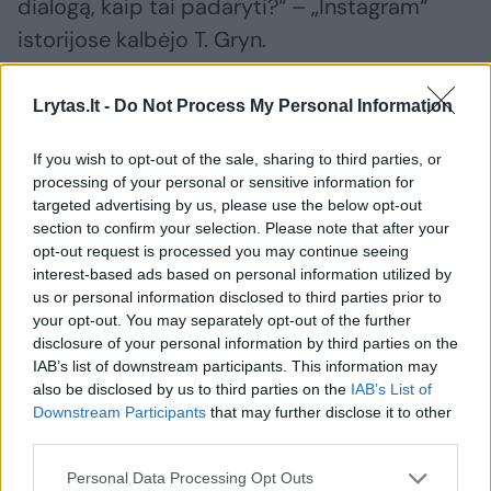
dialogą, kaip tai padaryti?“ – „Instagram“
istorijose kalbėjo T. Gryn.
Lrytas.lt -
Do Not Process My Personal Information
Tadas Gryn ir Toma Vaškevičiūtė grįžo į
praeitį: kodėl jų meilės istorija padėjo
If you wish to opt-out of the sale, sharing to third parties, or
ekrane?
processing of your personal or sensitive information for
targeted advertising by us, please use the below opt-out
section to confirm your selection. Please note that after your
opt-out request is processed you may continue seeing
interest-based ads based on personal information utilized by
us or personal information disclosed to third parties prior to
your opt-out. You may separately opt-out of the further
disclosure of your personal information by third parties on the
IAB’s list of downstream participants. This information may
also be disclosed by us to third parties on the
IAB’s List of
Downstream Participants
that may further disclose it to other
third parties.
Personal Data Processing Opt Outs