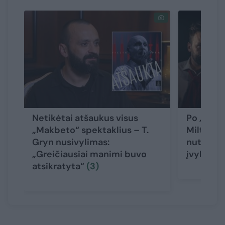
Netikėtai atšaukus visus
Po „Makb
„Makbeto“ spektaklius – T.
Miltinio
Gryn nusivylimas:
nutraukė 
„Greičiausiai manimi buvo
įvykių ve
atsikratyta“
(3)