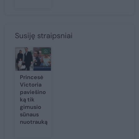
Susiję straipsniai
Princesė
Victoria
paviešino
ką tik
gimusio
sūnaus
nuotrauką