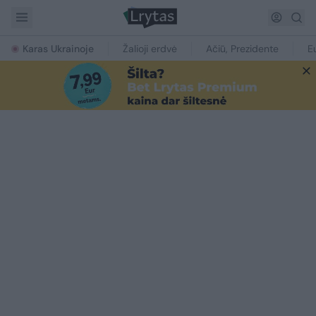
Karas Ukrainoje
Žalioji erdvė
Ačiū, Prezidente
E