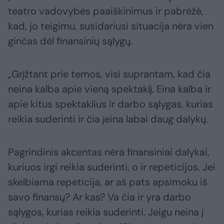
teatro vadovybės paaiškinimus ir pabrėžė,
kad, jo teigimu, susidariusi situacija nėra vien
ginčas dėl finansinių sąlygų.
„Grįžtant prie temos, visi suprantam, kad čia
neina kalba apie vieną spektaklį. Eina kalba ir
apie kitus spektaklius ir darbo sąlygas, kurias
reikia suderinti ir čia įeina labai daug dalykų.
Pagrindinis akcentas nėra finansiniai dalykai,
kuriuos irgi reikia suderinti, o ir repeticijos. Jei
skelbiama repeticija, ar aš pats apsimoku iš
savo finansų? Ar kas? Va čia ir yra darbo
sąlygos, kurias reikia suderinti. Jeigu neina į