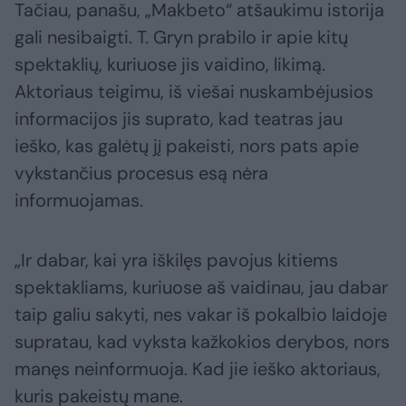
Tačiau, panašu, „Makbeto“ atšaukimu istorija
gali nesibaigti. T. Gryn prabilo ir apie kitų
spektaklių, kuriuose jis vaidino, likimą.
Aktoriaus teigimu, iš viešai nuskambėjusios
informacijos jis suprato, kad teatras jau
ieško, kas galėtų jį pakeisti, nors pats apie
vykstančius procesus esą nėra
informuojamas.
„Ir dabar, kai yra iškilęs pavojus kitiems
spektakliams, kuriuose aš vaidinau, jau dabar
taip galiu sakyti, nes vakar iš pokalbio laidoje
supratau, kad vyksta kažkokios derybos, nors
manęs neinformuoja. Kad jie ieško aktoriaus,
kuris pakeistų mane.