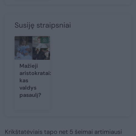
Susiję straipsniai
Mažieji
aristokratai:
kas
valdys
pasaulį?
Krikštatėviais tapo net 5 šeimai artimiausi