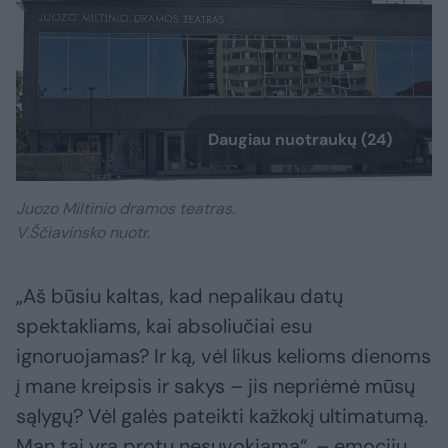
Daugiau nuotraukų (24)
Juozo Miltinio dramos teatras.
V.Ščiavinsko nuotr.
„Aš būsiu kaltas, kad nepalikau datų
spektakliams, kai absoliučiai esu
ignoruojamas? Ir ką, vėl likus kelioms dienoms
į mane kreipsis ir sakys – jis nepriėmė mūsų
sąlygų? Vėl galės pateikti kažkokį ultimatumą.
Man tai yra protu nesuvokiama“, – emocijų