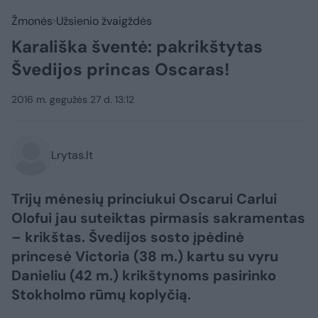
Žmonės
Užsienio žvaigždės
Karališka šventė: pakrikštytas
Švedijos princas Oscaras!
2016 m. gegužės 27 d. 13:12
Lrytas.lt
Trijų mėnesių princiukui Oscarui Carlui
Olofui jau suteiktas pirmasis sakramentas
– krikštas. Švedijos sosto įpėdinė
princesė Victoria (38 m.) kartu su vyru
Danieliu (42 m.) krikštynoms pasirinko
Stokholmo rūmų koplyčią.