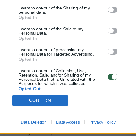
I want to opt-out of the Sharing of my
Aktorius neslėpė apgailestaujantis dėl
personal data.
Opted In
atšaukto „Makbeto“ ir dar kartą atsiprašė
I want to opt-out of the Sale of my
spektaklio laukusių žiūrovų. Vis dėlto jis teigė
Personal Data.
iki šiol pasigendąs dialogo su teatro
Opted In
vadovybe.
I want to opt-out of processing my
Personal Data for Targeted Advertising.
Opted In
„Jeigu atšauktas spektaklis, kaip buvo
I want to opt-out of Collection, Use,
Retention, Sale, and/or Sharing of my
„Makbetas“, dėl ko aš labai apgailestauju ir
Personal Data that Is Unrelated with the
Purposes for which it was collected.
atsiprašau visų žiūrovų, kad taip įvyko, ką
Opted Out
tokiu atveju daryti? Kaip mes sprendžiame
CONFIRM
šitą klausimą su teatru?“ – klausė aktorius.
Data Deletion
Data Access
Privacy Policy
Susiję straipsniai