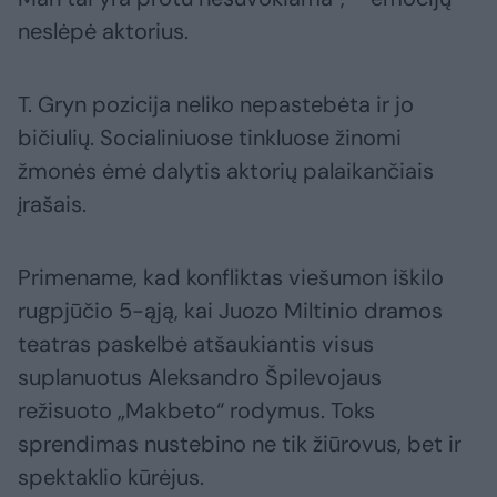
neslėpė aktorius.
T. Gryn pozicija neliko nepastebėta ir jo
bičiulių. Socialiniuose tinkluose žinomi
žmonės ėmė dalytis aktorių palaikančiais
įrašais.
Primename, kad konfliktas viešumon iškilo
rugpjūčio 5-ąją, kai Juozo Miltinio dramos
teatras paskelbė atšaukiantis visus
suplanuotus Aleksandro Špilevojaus
režisuoto „Makbeto“ rodymus. Toks
sprendimas nustebino ne tik žiūrovus, bet ir
spektaklio kūrėjus.