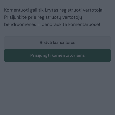
Komentuoti gali tik Lrytas registruoti vartotojai.
Prisijunkite prie registruotų vartotojų
bendruomenės ir bendraukite komentaruose!
Rodyti komentarus
Prisijungti komentatoriams