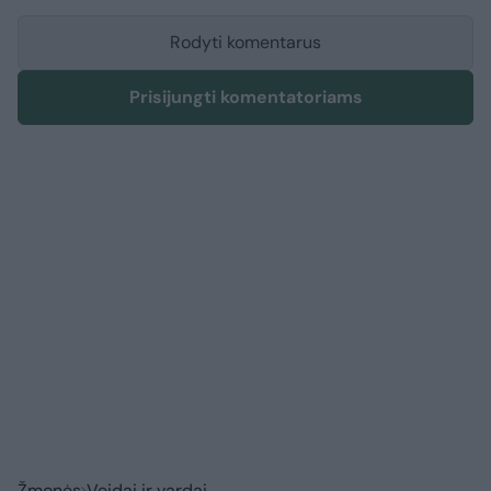
Rodyti komentarus
Prisijungti komentatoriams
Žmonės
Veidai ir vardai