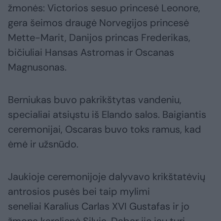
žmonės: Victorios sesuo princesė Leonore,
gera šeimos draugė Norvegijos princesė
Mette-Marit, Danijos princas Frederikas,
bičiuliai Hansas Astromas ir Oscanas
Magnusonas.
Berniukas buvo pakrikštytas vandeniu,
specialiai atsiųstu iš Elando salos. Baigiantis
ceremonijai, Oscaras buvo toks ramus, kad
ėmė ir užsnūdo.
Jaukioje ceremonijoje dalyvavo krikštatėvių
antrosios pusės bei taip mylimi
seneliai Karalius Carlas XVI Gustafas ir jo
žmona karalienė Silvia. Dabar jie jau turi