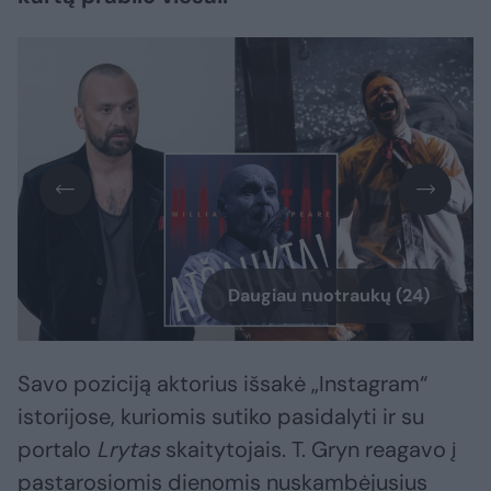
Daugiau nuotraukų (24)
Savo poziciją aktorius išsakė „Instagram“
istorijose, kuriomis sutiko pasidalyti ir su
portalo
Lrytas
skaitytojais. T. Gryn reagavo į
pastarosiomis dienomis nuskambėjusius