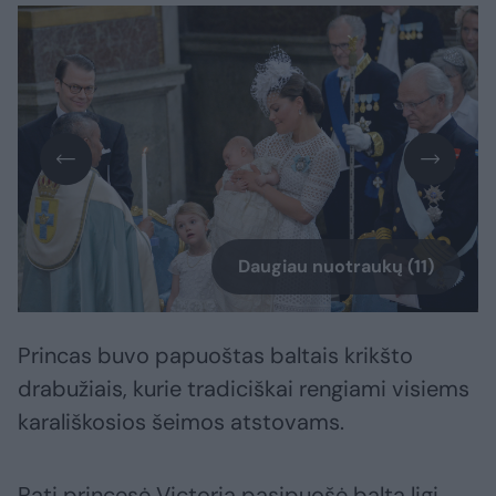
Daugiau nuotraukų (11)
Princas buvo papuoštas baltais krikšto
drabužiais, kurie tradiciškai rengiami visiems
karališkosios šeimos atstovams.
Pati princesė Victoria pasipuošė balta ligi