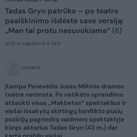
Tadas Gryn patrūko – po teatro
paaiškinimo išdėstė savo versiją:
„Man tai protu nesuvokiama“
(6)
2026 m. rugpjūčio 8 d. 08:11
Lrytas.lt
Įtampa Panevėžio Juozo Miltinio dramos
teatre nerimsta. Po netikėto sprendimo
atšaukti visus „Makbetas“ spektaklius ir
viešai išsakytų skirtingų konflikto pusių
pozicijų pagrindinį vaidmenį spektaklyje
kūręs aktorius Tadas Gryn (43 m.) dar
kartą prabilo viešai.