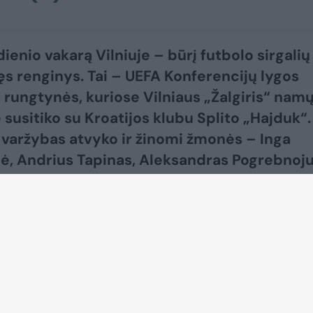
ienio vakarą Vilniuje – būrį futbolo sirgalių
ęs renginys. Tai – UEFA Konferencijų lygos
 rungtynės, kuriose Vilniaus „Žalgiris“ nam
susitiko su Kroatijos klubu Splito „Hajduk“. 
 varžybas atvyko ir žinomi žmonės – Inga
ė, Andrius Tapinas, Aleksandras Pogrebnoju
enkunskas bei kiti.