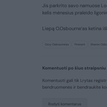
Jis parkrito savo namuose Los
kelis mėnesius praleido ligoni
Liepą O.Osbourne‘as ketina iš
Ozzy Osbourne'as
^Instant
Sharon Osb
Komentuoti po šiuo straipsniu
Komentuoti gali tik Lrytas registr
bendruomenės ir bendraukite k
Rodyti komentarus