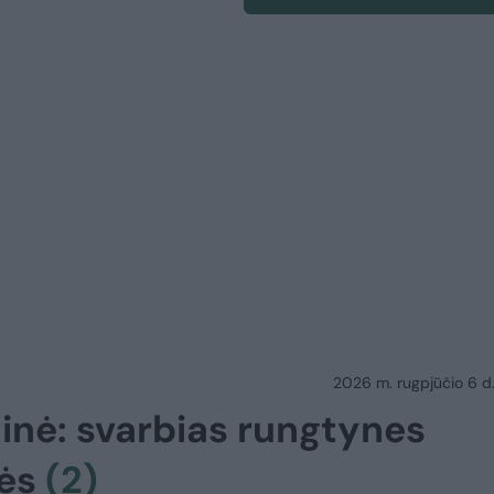
2026 m. rugpjūčio 6 d.
tinė: svarbias rungtynes
nės
(2)