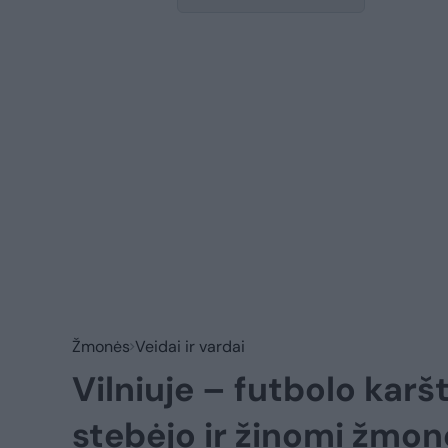
Žmonės
Veidai ir vardai
Vilniuje – futbolo karš
stebėjo ir žinomi žmo