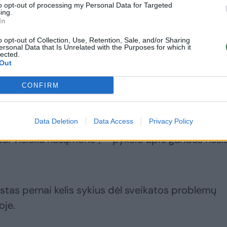
to opt-out of processing my Personal Data for Targeted
ing.
In
Ozzy Osbourne'as
Slapta tablečių vyro
miegojo mažiausiai
gėrime ištirpdžiusi
o opt-out of Collection, Use, Retention, Sale, and/or Sharing
ersonal Data that Is Unrelated with the Purposes for which it
su dviem savo vaikų
Sharon Osbourne
lected.
auklėmis
sužinojo skaudžią
Out
tiesą
CONFIRM
Data Deletion
Data Access
Privacy Policy
, tai visiška nesąmonė“, – pykčio apie gandus nes
tas pernai kelis sykius dėl sveikatos problemų
oje.