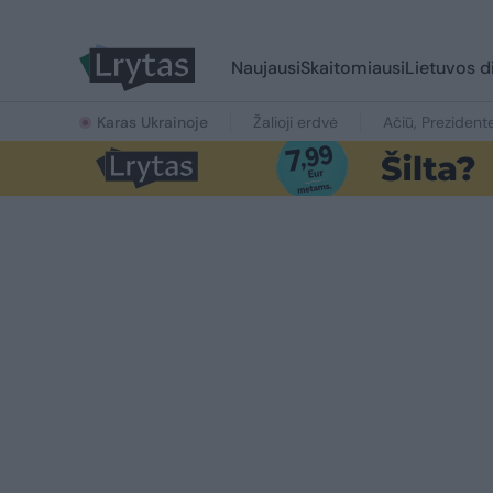
Naujausi
Skaitomiausi
Lietuvos d
Karas Ukrainoje
Žalioji erdvė
Ačiū, Prezident