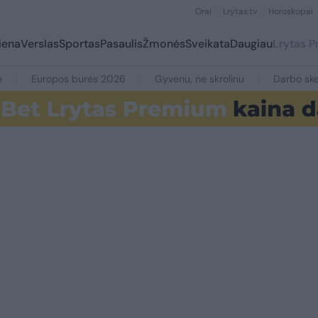
Orai
Lrytas.tv
Horoskopai
iena
Verslas
Sportas
Pasaulis
Žmonės
Sveikata
Daugiau
Lrytas 
e
Europos burės 2026
Gyvenu, ne skrolinu
Darbo ske