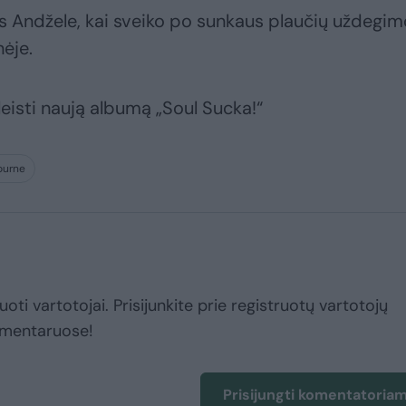
 Andžele, kai sveiko po sunkaus plaučių uždegimo
nėje.
leisti naują albumą „Soul Sucka!“
ourne
uoti vartotojai. Prisijunkite prie registruotų vartotojų
omentaruose!
Prisijungti komentatoria