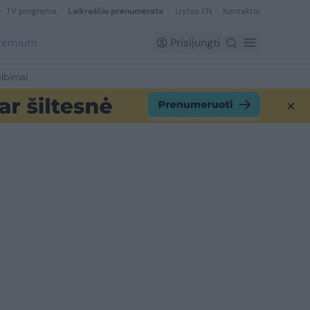
TV programa
Laikraščio prenumerata
Lrytas EN
Kontaktai
Premium
Prisijungti
lbimai