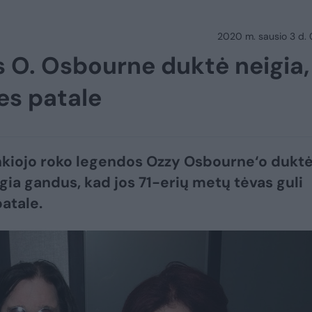
2020 m. sausio 3 d.
 O. Osbourne duktė neigia,
ies patale
nkiojo roko legendos Ozzy Osbourne‘o dukt
igia gandus, kad jos 71-erių metų tėvas guli
patale.