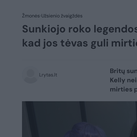
Žmonės
Užsienio žvaigždės
Sunkiojo roko legendos
kad jos tėvas guli mirt
Britų su
Lrytas.lt
Kelly ne
mirties 