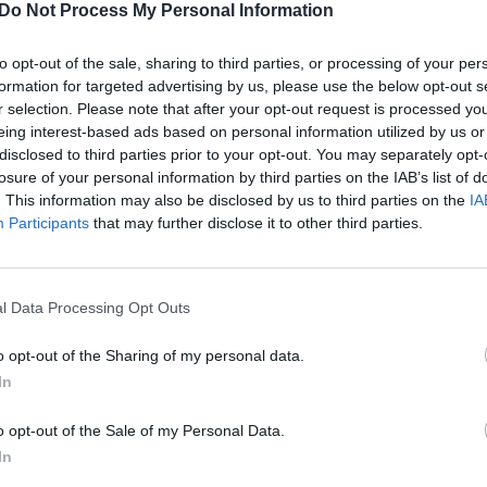
Do Not Process My Personal Information
alaikį ir juokėsi, visa šeima pietavo ne namuose, r
to opt-out of the sale, sharing to third parties, or processing of your per
formation for targeted advertising by us, please use the below opt-out s
r selection. Please note that after your opt-out request is processed y
eing interest-based ads based on personal information utilized by us or
i, kai žiniasklaidoje perskaitė, kad jos tėvas mirš
disclosed to third parties prior to your opt-out. You may separately opt-
losure of your personal information by third parties on the IAB’s list of
. This information may also be disclosed by us to third parties on the
IA
 buvo sunkūs metai, jei kalbėtume apie jo sveikat
Participants
that may further disclose it to other third parties.
l Data Processing Opt Outs
o opt-out of the Sharing of my personal data.
In
o opt-out of the Sale of my Personal Data.
In