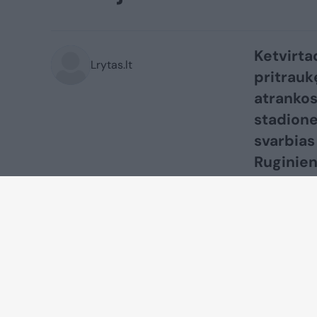
Ketvirtad
Lrytas.lt
pritrauk
atrankos
stadione 
svarbias
Ruginien
Valdas B