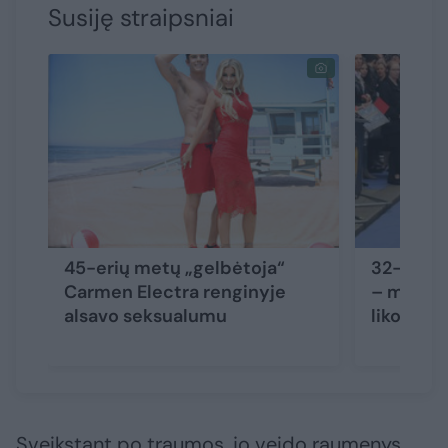
Susiję straipsniai
45-erių metų „gelbėtoja“
32-iejų a
Carmen Electra renginyje
– mirtina
alsavo seksualumu
liko gyva
Sveikstant po traumos, jo veido raumenys