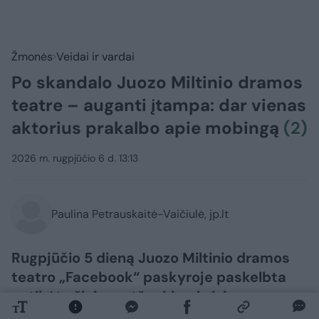
Žmonės
Veidai ir vardai
Po skandalo Juozo Miltinio dramos
teatre – auganti įtampa: dar vienas
aktorius prakalbo apie mobingą
(2)
2026 m. rugpjūčio 6 d. 13:13
Paulina Petrauskaitė-Vaičiulė, jp.lt
Rugpjūčio 5 dieną Juozo Miltinio dramos
teatro „Facebook“ paskyroje paskelbta
netikėta žinia – atšaukiami visi
Aleksandro Špilevojaus režisuoto