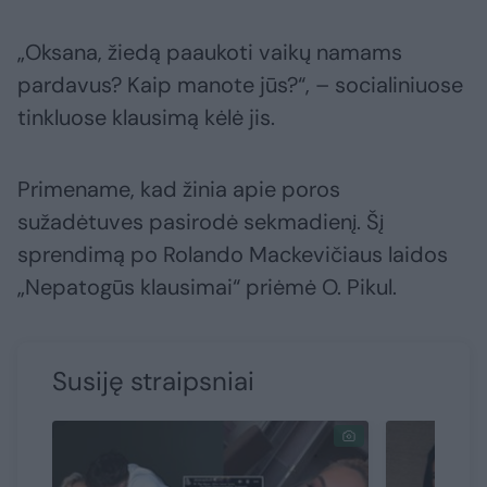
„Oksana, žiedą paaukoti vaikų namams
pardavus? Kaip manote jūs?“, – socialiniuose
tinkluose klausimą kėlė jis.
Primename, kad žinia apie poros
sužadėtuves pasirodė sekmadienį. Šį
sprendimą po Rolando Mackevičiaus laidos
„Nepatogūs klausimai“ priėmė O. Pikul.
Susiję straipsniai