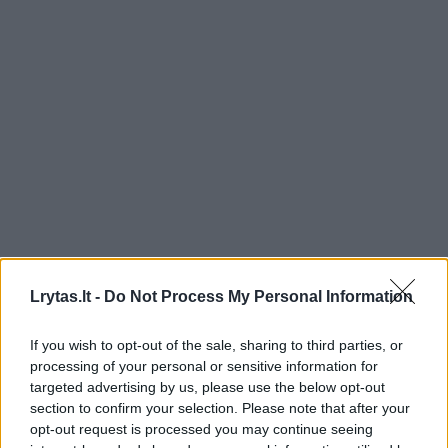
Lrytas.lt -
Do Not Process My Personal Information
Žmonės
Veidai ir vardai
If you wish to opt-out of the sale, sharing to third parties, or
Po skyrybų su O. Pikul D. Dirkstys
processing of your personal or sensitive information for
atskleidė, ką planuoja daryti su 10
targeted advertising by us, please use the below opt-out
section to confirm your selection. Please note that after your
tūkst. kainavusiu sužadėtuvių
opt-out request is processed you may continue seeing