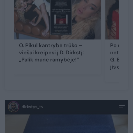
O. Pikul kantrybė trūko –
Po skyryb
viešai kreipėsi į D. Dirkstį:
netikėtas
„Palik mane ramybėje!“
G. Bielia
jis darė