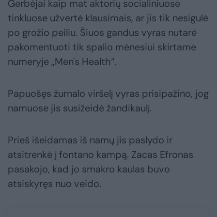
Gerbėjai kaip mat aktorių socialiniuose
tinkluose užvertė klausimais, ar jis tik nesigulė
po grožio peiliu. Šiuos gandus vyras nutarė
pakomentuoti tik spalio mėnesiui skirtame
numeryje „Men's Health“.
Papuošęs žurnalo viršelį vyras prisipažino, jog
namuose jis susižeidė žandikaulį.
Prieš išeidamas iš namų jis paslydo ir
atsitrenkė į fontano kampą. Zacas Efronas
pasakojo, kad jo smakro kaulas buvo
atsiskyręs nuo veido.