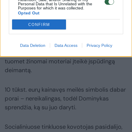
Personal Data that Is Unrelated with the
Purposes for which it was collected.
Opted Out
Daugiau nuotraukų (12)
CONFIRM
Balandžio viduryje UTMA kovos turnyro metu
Data Deletion
Data Access
Privacy Policy
ant vieno kelio priklaupęs sportininkas
tuomet žinomai moteriai įteikė įspūdingą
deimantą.
10 tūkst. eurų kainavęs meilės simbolis dabar
porai – nereikalingas, todėl Dominykas
sprendžia, ką su juo daryti.
Socialiniuose tinkluose kovotojas pasidalijo,