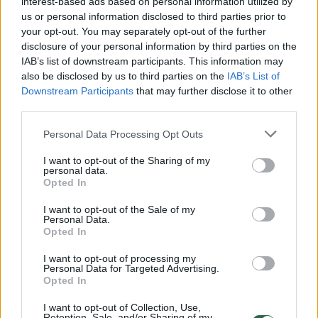
žiedu
(4)
interest-based ads based on personal information utilized by
us or personal information disclosed to third parties prior to
your opt-out. You may separately opt-out of the further
2026 m. rugpjūčio 6 d. 14:21
disclosure of your personal information by third parties on the
IAB’s list of downstream participants. This information may
also be disclosed by us to third parties on the
IAB’s List of
Lrytas.lt
Downstream Participants
that may further disclose it to other
third parties.
Vizažistės, verslininkės Oksanos Pikul (42
Personal Data Processing Opt Outs
m.) ir kovotojo Dominyko Dirksčio (24 m.)
I want to opt-out of the Sharing of my
skyrybų drama netyla.
personal data.
Opted In
I want to opt-out of the Sale of my
Personal Data.
Opted In
I want to opt-out of processing my
Personal Data for Targeted Advertising.
Opted In
I want to opt-out of Collection, Use,
Retention, Sale, and/or Sharing of my