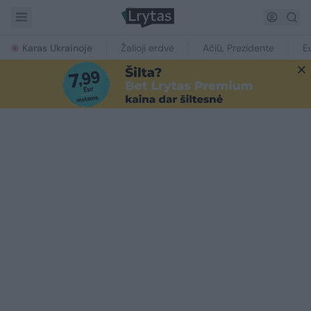
Karas Ukrainoje
Žalioji erdvė
Ačiū, Prezidente
E