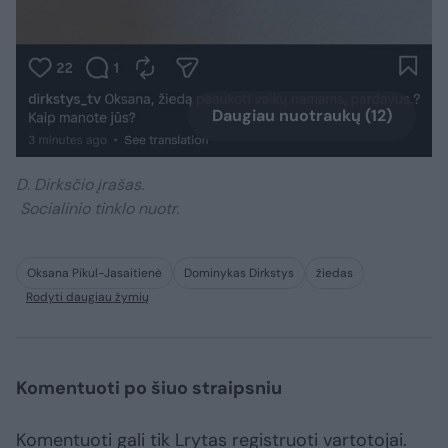
Daugiau nuotraukų (12)
D. Dirksčio įrašas.
Socialinio tinklo nuotr.
Oksana Pikul-Jasaitienė
Dominykas Dirkstys
žiedas
Rodyti daugiau žymių
Komentuoti po šiuo straipsniu
Komentuoti gali tik Lrytas registruoti vartotojai.