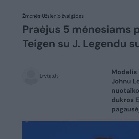
Žmonės
Užsienio žvaigždės
Praėjus 5 mėnesiams p
Teigen su J. Legendu s
Modelis 
Lrytas.lt
Johnu L
nuotaik
dukros E
pagausėj