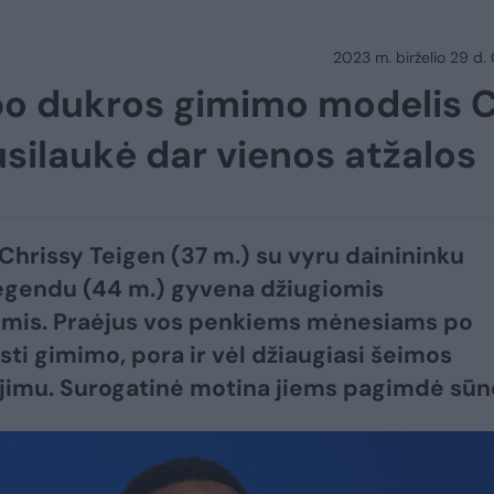
2023 m. birželio 29 d.
o dukros gimimo modelis C
usilaukė dar vienos atžalos
Chrissy Teigen (37 m.) su vyru dainininku
egendu (44 m.) gyvena džiugiomis
omis. Praėjus vos penkiems mėnesiams po
sti gimimo, pora ir vėl džiaugiasi šeimos
imu. Surogatinė motina jiems pagimdė sūne