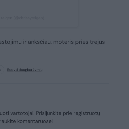
 teigen (@chrissyteigen)
stojimu ir anksčiau, moteris prieš trejus
s
Rodyti daugiau žymių
oti vartotojai. Prisijunkite prie registruotų
raukite komentaruose!