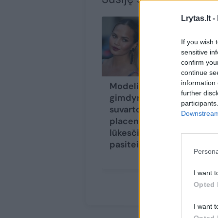
Lrytas.lt -
If you wish 
sensitive in
confirm you
continue se
information 
Modelis po
Po
further disc
gimdymo
ne
participants
suvartojo savo
Ch
Downstream 
placentą:
Jo
lūkesčiai
la
pasiteisino
vi
Persona
pr
įs
I want t
Opted 
I want t