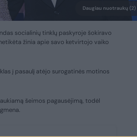
Daugiau nuotraukų (2)
ndas socialinių tinklų paskyroje šokiravo
etikėta žinia apie savo ketvirtojo vaiko
klas į pasaulį atėjo surogatinės motinos
 laukiamą šeimos pagausėjimą, todėl
igmena.