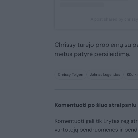
A post shared by chrissy
Chrissy turėjo problemų su pa
metus patyrė persileidimą.
Chrissy Teigen
Johnas Legendas
Kūdiki
Komentuoti po šiuo straipsniu
Komentuoti gali tik Lrytas registru
vartotojų bendruomenės ir bend