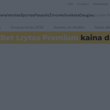
Orai
Lrytas.tv
Horoskopai
iena
Verslas
Sportas
Pasaulis
Žmonės
Sveikata
Daugiau
Lrytas 
e
Europos burės 2026
Gyvenu, ne skrolinu
Darbo ske