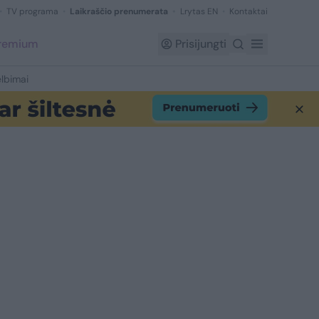
TV programa
Laikraščio prenumerata
Lrytas EN
Kontaktai
Premium
Prisijungti
lbimai