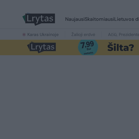
Naujausi
Skaitomiausi
Lietuvos d
Karas Ukrainoje
Žalioji erdvė
Ačiū, Prezident