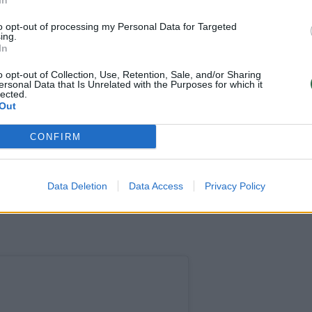
In
 – Wrenas Alexanderis Stevensas.
to opt-out of processing my Personal Data for Targeted
ing.
In
 d., o jo antrąjį vardą įkvėpė jo
o opt-out of Collection, Use, Retention, Sale, and/or Sharing
das Alexandra.
ersonal Data that Is Unrelated with the Purposes for which it
lected.
Out
ėjus vos keletai mėnesių po trečiojo vaiko
CONFIRM
 penkis mėnesius pagimdė dukrą Esti.
Data Deletion
Data Access
Privacy Policy
ių metų dukrą Luną ir ketverių metų sūnų