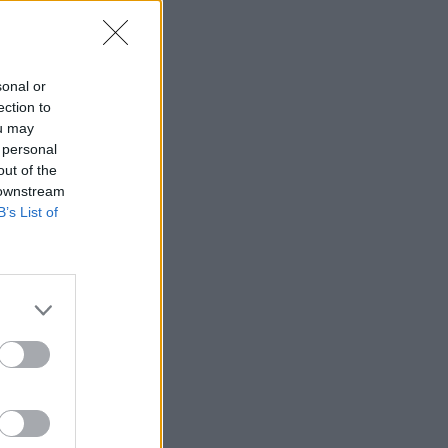
sonal or
ection to
ou may
 personal
out of the
 downstream
B’s List of