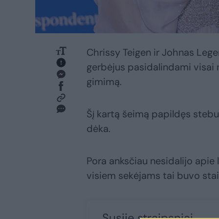
Chrissy Teigen ir Johnas Lege
gerbėjus pasidalindami visai n
gimimą.
Šį kartą šeimą papildęs stebu
dėka.
Pora anksčiau nesidalijo apie
visiem sekėjams tai buvo sta
Susiję straipsniai