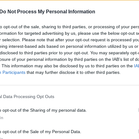
Do Not Process My Personal Information
to opt-out of the sale, sharing to third parties, or processing of your per
formation for targeted advertising by us, please use the below opt-out s
r selection. Please note that after your opt-out request is processed y
eing interest-based ads based on personal information utilized by us or
disclosed to third parties prior to your opt-out. You may separately opt-
 kūdikio
losure of your personal information by third parties on the IAB’s list of
tekties
. This information may also be disclosed by us to third parties on the
IA
rissy Teigen ir
Participants
that may further disclose it to other third parties.
hnas Legendas
ukiasi dar
enos atžalos:
l Data Processing Opt Outs
ireikė medikų
ikišimo
o opt-out of the Sharing of my personal data.
In
o opt-out of the Sale of my Personal Data.