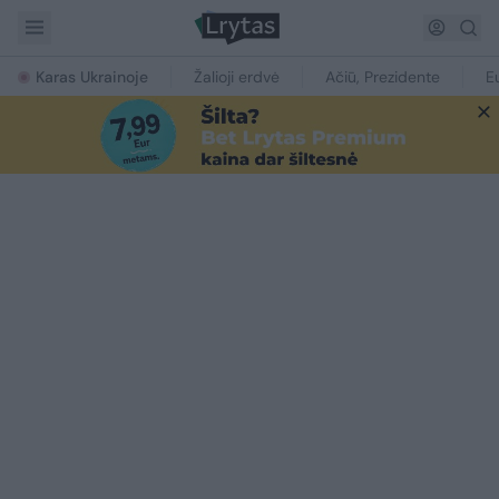
Karas Ukrainoje
Žalioji erdvė
Ačiū, Prezidente
E