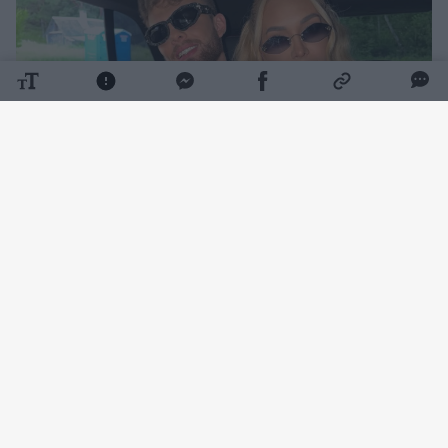
Daugiau nuotraukų (19)
Ketvirtadienį D. Dirkstys savo „Instagram“
paskyroje paviešino žinutę, kurią išsiuntė O.
Pikul.
Pasirodo, dėl vieno savo poelgio vyras
nusprendė atsiprašyti buvusios mylimosios.