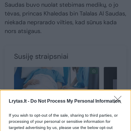
Saudas buvo nuolat stebimas medikų, o jo
tėvas, princas Khaledas bin Talalas Al Saudas,
niekada neprarado vilties, kad sūnus kada
nors atsigaus.
Susiję straipsniai
Lrytas.lt -
Do Not Process My Personal Information
If you wish to opt-out of the sale, sharing to third parties, or
processing of your personal or sensitive information for
targeted advertising by us, please use the below opt-out
Grubi medikų klaida:
Kino ben