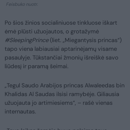
Feisbuko nuotr.
Po šios žinios socialiniuose tinkluose iškart
ėmė plūsti užuojautos, o grotažymė
#SleepingPrince
(liet. „Miegantysis princas“)
tapo viena labiausiai aptarinėjamų visame
pasaulyje. Tūkstančiai žmonių išreiškė savo
liūdesį ir paramą šeimai.
„Tegul Saudo Arabijos princas Alwaleedas bin
Khalidas Al Saudas ilsisi ramybėje. Giliausia
užuojauta jo artimiesiems“, – rašė vienas
internautas.