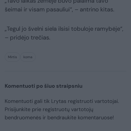
„Tavo laikas žemėje buvo palaima tavo
šeimai ir visam pasauliui“, – antrino kitas.
„Tegul jo švelni siela ilsisi tobuloje ramybėje“,
– pridėjo trečias.
Mirtis
koma
Komentuoti po šiuo straipsniu
Komentuoti gali tik Lrytas registruoti vartotojai.
Prisijunkite prie registruotų vartotojų
bendruomenės ir bendraukite komentaruose!