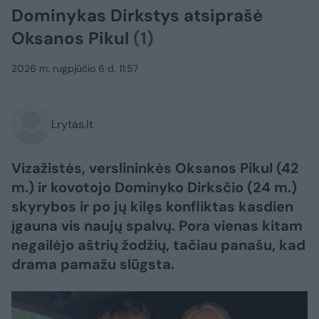
Dominykas Dirkstys atsiprašė
Oksanos Pikul
(1)
2026 m. rugpjūčio 6 d. 11:57
Lrytas.lt
Vizažistės, verslininkės Oksanos Pikul (42
m.) ir kovotojo Dominyko Dirksčio (24 m.)
skyrybos ir po jų kilęs konfliktas kasdien
įgauna vis naujų spalvų. Pora vienas kitam
negailėjo aštrių žodžių, tačiau panašu, kad
drama pamažu slūgsta.