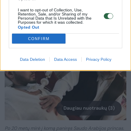
Talalo bin Abdulazizo Al Saudo. Tegul Alachas
I want to opt-out of Collection, Use,
Retention, Sale, and/or Sharing of my
jam būna gailestingas – jis pasaulį paliko
Personal Data that Is Unrelated with the
Purposes for which it was collected.
šiandien“, – teigė jis.
Opted Out
CONFIRM
Data Deletion
Data Access
Privacy Policy
Daugiau nuotraukų (3)
Po 20 metų mirė į komą paniręs Saudo Arabijos princas.