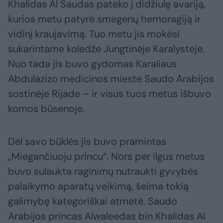
Khalidas Al Saudas pateko į didžiulę avariją,
kurios metu patyrė smegenų hemoragiją ir
vidinį kraujavimą. Tuo metu jis mokėsi
sukarintame koledže Jungtinėje Karalystėje.
Nuo tada jis buvo gydomas Karaliaus
Abdulazizo medicinos mieste Saudo Arabijos
sostinėje Rijade – ir visus tuos metus išbuvo
komos būsenoje.
Dėl savo būklės jis buvo pramintas
„Miegančiuoju princu“. Nors per ilgus metus
buvo sulaukta raginimų nutraukti gyvybės
palaikymo aparatų veikimą, šeima tokią
galimybę kategoriškai atmetė. Saudo
Arabijos princas Alwaleedas bin Khalidas Al