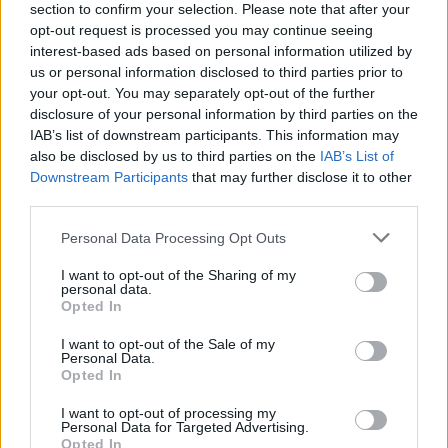
section to confirm your selection. Please note that after your
pražiopsojus esminį
mirė gars
opt-out request is processed you may continue seeing
simptomą, mirė trijų vaikų
interest-based ads based on personal information utilized by
mama
(1)
us or personal information disclosed to third parties prior to
your opt-out. You may separately opt-out of the further
disclosure of your personal information by third parties on the
IAB’s list of downstream participants. This information may
also be disclosed by us to third parties on the
IAB’s List of
Downstream Participants
that may further disclose it to other
Liūdną žinią apie sūnaus mirtį princas
third parties.
Khaledas bin Talalas Al Saudas pranešė
Personal Data Processing Opt Outs
socialiniame tinkle „X“, cituodamas Korano
I want to opt-out of the Sharing of my
eilutę.
personal data.
Opted In
I want to opt-out of the Sale of my
„Visa širdimi tikėdami Alacho valia ir
Personal Data.
Opted In
sprendimu, su giliu liūdesiu ir skausmu
gedime savo mylimo sūnaus – Saudo
I want to opt-out of processing my
Personal Data for Targeted Advertising.
Arabijos princo Alwaleedo bin Khalido bin
Opted In