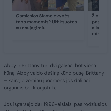
Garsiosios Siamo dvynės
Žinomos 
tapo mamomis? Užfiksuotos
paatvirau
su naujagimiu
alkoholį, 
mirs
Abby ir Brittany turi dvi galvas, bet vieną
kūną. Abby valdo dešinę kūno pusę, Brittany
– kairę, o žemiau juosmens jos dalijasi
organais bei kraujotaka.
Jos išgarsėjo dar 1996-aisiais, pasirodžiusios