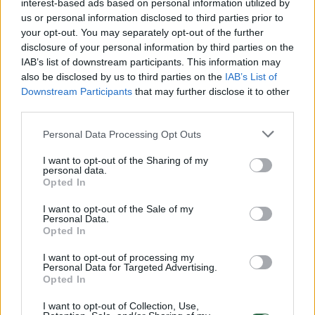
interest-based ads based on personal information utilized by
us or personal information disclosed to third parties prior to
your opt-out. You may separately opt-out of the further
disclosure of your personal information by third parties on the
IAB’s list of downstream participants. This information may
also be disclosed by us to third parties on the
IAB’s List of
Downstream Participants
that may further disclose it to other
third parties.
Personal Data Processing Opt Outs
Žmonės
Veidai ir vardai
I want to opt-out of the Sharing of my
personal data.
O. Pikul kantrybė trūko – viešai
Opted In
kreipėsi į D. Dirkstį: „Palik mane
I want to opt-out of the Sale of my
ramybėje!“
Personal Data.
Opted In
2026 m. rugpjūčio 6 d. 09:18
I want to opt-out of processing my
Personal Data for Targeted Advertising.
Opted In
Lrytas.lt
I want to opt-out of Collection, Use,