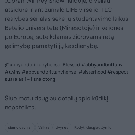
„Oprah Winfrey Show“ laidoje, o vėliau
atsidūrė ir ant žurnalo LIFE viršelio. TLC
realybės serialas sekė jų studentavimo laikus
Betelio universitete (Minesotoje) ir keliones
po Europą, suteikdamas žiūrovams retą
galimybę pamatyti jų kasdienybę.
@abbyandbrittanyhensel
Blessed
#abbyandbrittany
#twins
#abbyandbrittanyhensel
#sisterhood
#respect
suara asli - lisna otong
Šiuo metu daugiau detalių apie kūdikį
nepateikta.
siamo dvyniai
Vaikas
dvynės
Rodyti daugiau žymių