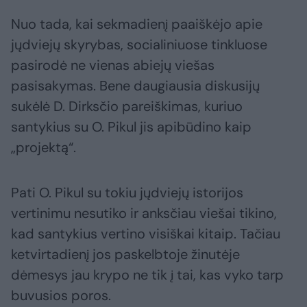
Nuo tada, kai sekmadienį paaiškėjo apie
jųdviejų skyrybas, socialiniuose tinkluose
pasirodė ne vienas abiejų viešas
pasisakymas. Bene daugiausia diskusijų
sukėlė D. Dirksčio pareiškimas, kuriuo
santykius su O. Pikul jis apibūdino kaip
„projektą“.
Pati O. Pikul su tokiu jųdviejų istorijos
vertinimu nesutiko ir anksčiau viešai tikino,
kad santykius vertino visiškai kitaip. Tačiau
ketvirtadienį jos paskelbtoje žinutėje
dėmesys jau krypo ne tik į tai, kas vyko tarp
buvusios poros.