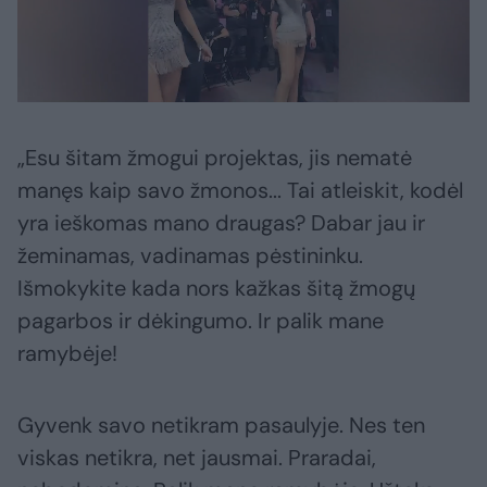
„Esu šitam žmogui projektas, jis nematė
manęs kaip savo žmonos... Tai atleiskit, kodėl
yra ieškomas mano draugas? Dabar jau ir
žeminamas, vadinamas pėstininku.
Išmokykite kada nors kažkas šitą žmogų
pagarbos ir dėkingumo. Ir palik mane
ramybėje!
Gyvenk savo netikram pasaulyje. Nes ten
viskas netikra, net jausmai. Praradai,