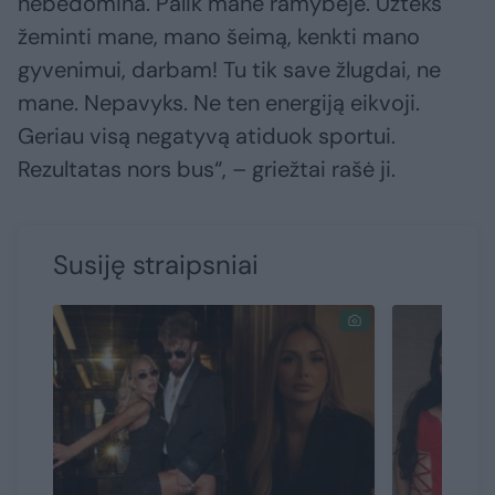
nebedomina. Palik mane ramybėje. Užteks
žeminti mane, mano šeimą, kenkti mano
gyvenimui, darbam! Tu tik save žlugdai, ne
mane. Nepavyks. Ne ten energiją eikvoji.
Geriau visą negatyvą atiduok sportui.
Rezultatas nors bus“, – griežtai rašė ji.
Susiję straipsniai