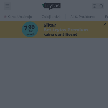
Karas Ukrainoje
Žalioji erdvė
Ačiū, Prezidente
E