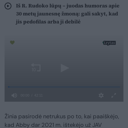
Iš R. Rudoko lūpų – juodas humoras apie
30 metų jaunesnę žmoną: gali sakyt, kad
jis pedofilas arba ji debilė
Žinia pasirodė netrukus po to, kai paaiškėjo,
kad Abby dar 2021 m. ištekėjo už JAV