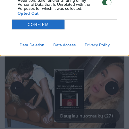
Retention, Sale, and/or Sharing of my
Personal Data that Is Unrelated with the
Purposes for which it was collected.
Po Oksanos Pikul (42 m.) ir Dominyko
Opted Out
Dirksčio (24 m.) išsiskyrimo viešai
CONFIRM
besitęsiantis konfliktas įgauna naują
pagreitį.
Data Deletion
Data Access
Privacy Policy
Daugiau nuotraukų (27)