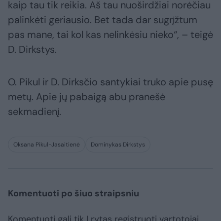
kaip tau tik reikia. Aš tau nuoširdžiai norėčiau
palinkėti geriausio. Bet tada dar sugrįžtum
pas mane, tai kol kas nelinkėsiu nieko“, – teigė
D. Dirkstys.
O. Pikul ir D. Dirksčio santykiai truko apie pusę
metų. Apie jų pabaigą abu pranešė
sekmadienį.
Oksana Pikul-Jasaitienė
Dominykas Dirkstys
Komentuoti po šiuo straipsniu
Komentuoti gali tik Lrytas registruoti vartotojai.