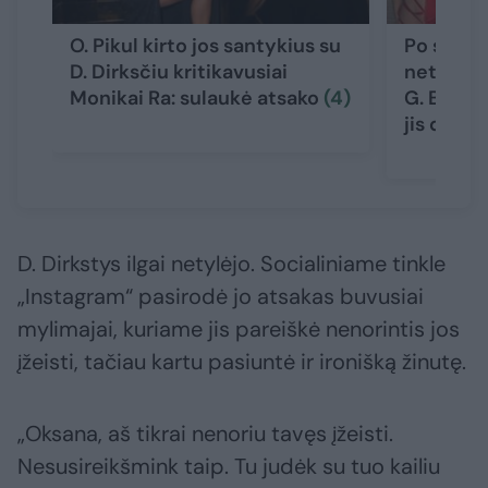
O. Pikul kirto jos santykius su
Po skyryb
D. Dirksčiu kritikavusiai
netikėtas
Monikai Ra: sulaukė atsako
(4)
G. Bielia
jis darė
D. Dirkstys ilgai netylėjo. Socialiniame tinkle
„Instagram“ pasirodė jo atsakas buvusiai
mylimajai, kuriame jis pareiškė nenorintis jos
įžeisti, tačiau kartu pasiuntė ir ironišką žinutę.
„Oksana, aš tikrai nenoriu tavęs įžeisti.
Nesusireikšmink taip. Tu judėk su tuo kailiu