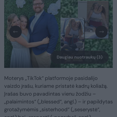
Daugiau nuotraukų (3)
Moterys „TikTok“ platformoje pasidalijo
vaizdo įrašu, kuriame pristatė kadrų koliažą.
Įrašas buvo pavadintas vienu žodžiu –
„palaimintos“ („blessed“, angl.) – ir papildytas
grotažymėmis „sisterhood“ („seserystė“,