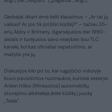
angl.) bei „respect“ („pagarba“, angl.).
Gerbėjai iškart ėmė kelti klausimus – „Ar tai jų
vaikas? Ar jos tik prižiūri kūdikį?“ – tačiau 35-
erių Abby ir Brittany, išgarsėjusios dar 1990-
aisiais ir turėjusios savo realybės šou TLC
kanale, kol kas oficialiai nepatvirtino, ar
mažylis yra jų.
Diskusijos kilo po to, kai rugpjūčio viduryje
buvo paviešintos nuotraukos, kuriose seserys
Arden Hillso (Minesotos) automobilių
stovėjimo aikštelėje įkėlė kūdikį į juodą
„Tesla“.