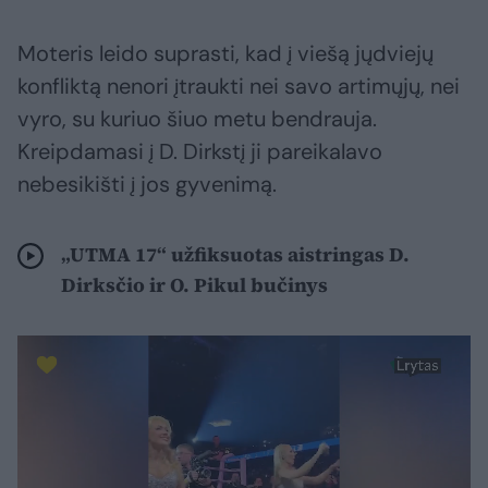
Moteris leido suprasti, kad į viešą jųdviejų
konfliktą nenori įtraukti nei savo artimųjų, nei
vyro, su kuriuo šiuo metu bendrauja.
Kreipdamasi į D. Dirkstį ji pareikalavo
nebesikišti į jos gyvenimą.
„UTMA 17“ užfiksuotas aistringas D.
Dirksčio ir O. Pikul bučinys