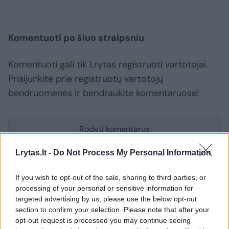
Komentuoti po šiuo straipsniu
Komentuoti gali tik Lrytas registruoti vartotojai.
Prisijunkite prie registruotų vartotojų
bendruomenės ir bendraukite komentaruose!
Rodyti komentarus
Lrytas.lt -
Do Not Process My Personal Information
Prisijungti komentatoriams
If you wish to opt-out of the sale, sharing to third parties, or
processing of your personal or sensitive information for
targeted advertising by us, please use the below opt-out
section to confirm your selection. Please note that after your
opt-out request is processed you may continue seeing