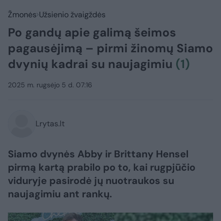
Žmonės
Užsienio žvaigždės
Po gandų apie galimą šeimos
pagausėjimą – pirmi žinomų Siamo
dvynių kadrai su naujagimiu
(1)
2025 m. rugsėjo 5 d. 07:16
Lrytas.lt
Siamo dvynės Abby ir Brittany Hensel
pirmą kartą prabilo po to, kai rugpjūčio
viduryje pasirodė jų nuotraukos su
naujagimiu ant rankų.