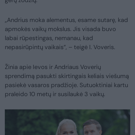
gerų žodžių.
„Andrius moka alementus, esame sutarę, kad
apmokės vaikų mokslus. Jis visada buvo
labai rūpestingas, nemanau, kad
nepasirūpintų vaikais“, – teigė I. Voveris.
Žinia apie Ievos ir Andriaus Voverių
sprendimą pasukti skirtingais keliais viešumą
pasiekė vasaros pradžioje. Sutuoktiniai kartu
praleido 10 metų ir susilaukė 3 vaikų.