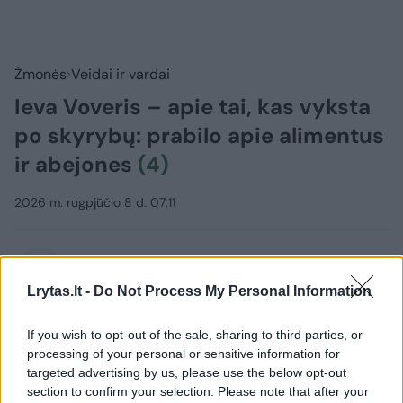
Žmonės
Veidai ir vardai
Ieva Voveris – apie tai, kas vyksta
po skyrybų: prabilo apie alimentus
ir abejones
(4)
2026 m. rugpjūčio 8 d. 07:11
Lrytas.lt
Lrytas.lt -
Do Not Process My Personal Information
Po 10 metų trukusios santuokos naują
If you wish to opt-out of the sale, sharing to third parties, or
gyvenimo etapą pradėjusi Ieva Voveris
processing of your personal or sensitive information for
targeted advertising by us, please use the below opt-out
neslepia – nors sprendimas pasukti
section to confirm your selection. Please note that after your
skirtingais keliais buvo priimtas, minčių, ar