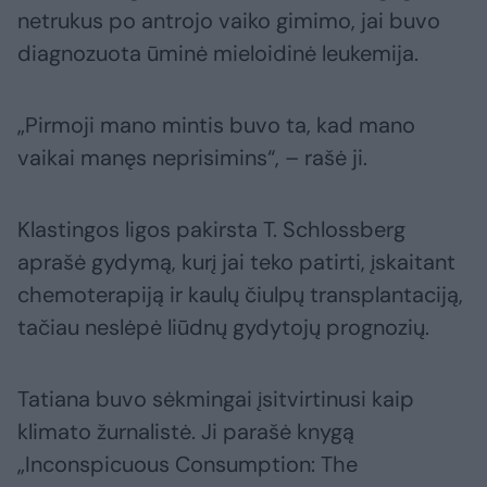
netrukus po antrojo vaiko gimimo, jai buvo
diagnozuota ūminė mieloidinė leukemija.
„Pirmoji mano mintis buvo ta, kad mano
vaikai manęs neprisimins“, – rašė ji.
Klastingos ligos pakirsta T. Schlossberg
aprašė gydymą, kurį jai teko patirti, įskaitant
chemoterapiją ir kaulų čiulpų transplantaciją,
tačiau neslėpė liūdnų gydytojų prognozių.
Tatiana buvo sėkmingai įsitvirtinusi kaip
klimato žurnalistė. Ji parašė knygą
„Inconspicuous Consumption: The