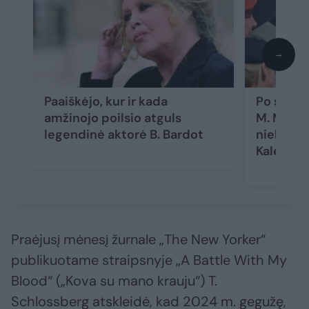
→
Paaiškėjo, kur ir kada
Po sūnau
amžinojo poilsio atguls
M. Markl
legendinė aktorė B. Bardot
niekada 
Kalėdas
Praėjusį mėnesį žurnale „The New Yorker“
publikuotame straipsnyje „A Battle With My
Blood“ („Kova su mano krauju“) T.
Schlossberg atskleidė, kad 2024 m. gegužę,