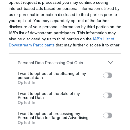
opt-out request is processed you may continue seeing
jis buvo teisingas, vis dar pasitaiko.
interest-based ads based on personal information utilized by
us or personal information disclosed to third parties prior to
your opt-out. You may separately opt-out of the further
disclosure of your personal information by third parties on the
IAB’s list of downstream participants. This information may
also be disclosed by us to third parties on the
IAB’s List of
Downstream Participants
that may further disclose it to other
third parties.
Personal Data Processing Opt Outs
I want to opt-out of the Sharing of my
personal data.
Opted In
Daugiau nuotraukų (16)
I want to opt-out of the Sale of my
Personal Data.
Opted In
Apie asmeninį gyvenimą nuomonės
I want to opt-out of processing my
formuotoja ir verslininkė pastaruoju metu
Personal Data for Targeted Advertising.
Opted In
kalba gana atvirai. Bendraudama su savo