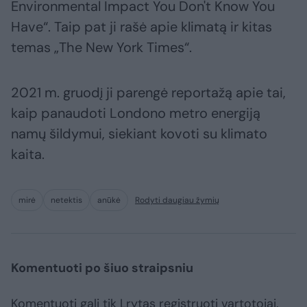
Environmental Impact You Don't Know You
Have“. Taip pat ji rašė apie klimatą ir kitas
temas „The New York Times“.
2021 m. gruodį ji parengė reportažą apie tai,
kaip panaudoti Londono metro energiją
namų šildymui, siekiant kovoti su klimato
kaita.
mirė
netektis
anūkė
Rodyti daugiau žymių
Komentuoti po šiuo straipsniu
Komentuoti gali tik Lrytas registruoti vartotojai.