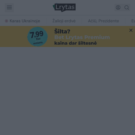
Karas Ukrainoje
Žalioji erdvė
Ačiū, Prezidente
E