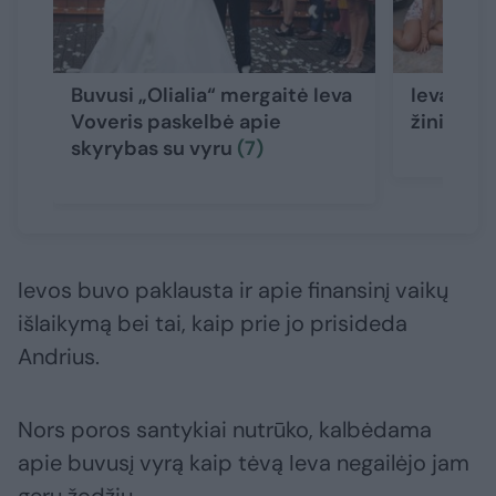
Buvusi „Olialia“ mergaitė Ieva
Ieva Vov
Voveris paskelbė apie
žinią: „A
skyrybas su vyru
(7)
Ievos buvo paklausta ir apie finansinį vaikų
išlaikymą bei tai, kaip prie jo prisideda
Andrius.
Nors poros santykiai nutrūko, kalbėdama
apie buvusį vyrą kaip tėvą Ieva negailėjo jam