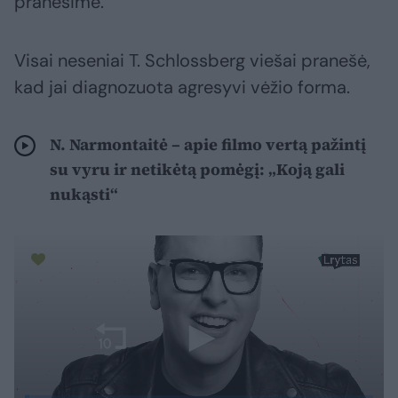
pranešime.
Visai neseniai T. Schlossberg viešai pranešė,
kad jai diagnozuota agresyvi vėžio forma.
N. Narmontaitė – apie filmo vertą pažintį
su vyru ir netikėtą pomėgį: „Koją gali
nukąsti“