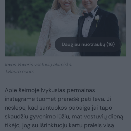
Daugiau nuotraukų (16)
Ievos Voveris vestuvių akimirka.
T.Bauro nuotr.
Apie šeimoje įvykusias permainas
instagrame tuomet pranešė pati Ieva. Ji
neslėpė, kad santuokos pabaiga jai tapo
skaudžiu gyvenimo lūžiu, mat vestuvių dieną
tikėjo, jog su išrinktuoju kartu praleis visą