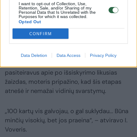
I want to opt-out of Collection, Use,
auditorija socialiniuose tinkluose ji nevengia
Retention, Sale, and/or Sharing of my
Personal Data that Is Unrelated with the
ir jautresnių temų, susijusių su nutrūkusiais
Purposes for which it was collected.
Opted Out
santykiais su vyru Andriumi Voveriu.
CONFIRM
Ketvirtadienį sekėjams suteikusi progą
užduoti klausimus Ieva sulaukė nemažai jų
Data Deletion
Data Access
Privacy Policy
būtent apie skyrybas. Vienam internautui
pasiteiravus apie po išsiskyrimo likusias
žaizdas, moteris pripažino, kad šis etapas
atnešė ir nemažai vidinių svarstymų.
„100 kartų vis galvojau, o gal suklydau... Būna
minčių visokių, bet jos praeina“, – atviravo I.
Voveris.