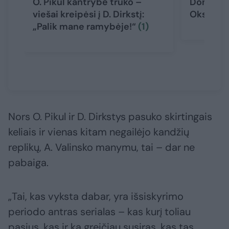
O. Pikul kantrybė trūko –
Dominyka
viešai kreipėsi į D. Dirkstį:
Oksanos 
„Palik mane ramybėje!“
(1)
Nors O. Pikul ir D. Dirkstys pasuko skirtingais
keliais ir vienas kitam negailėjo kandžių
replikų, A. Valinsko manymu, tai – dar ne
pabaiga.
„Tai, kas vyksta dabar, yra išsiskyrimo
periodo antras serialas – kas kurį toliau
pasiųs, kas ir ką greičiau susiras, kas tas