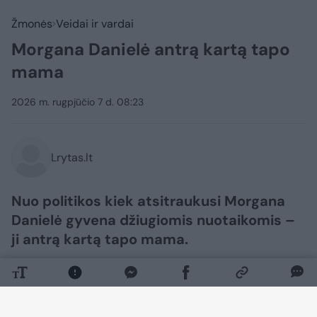
Žmonės
Veidai ir vardai
Morgana Danielė antrą kartą tapo
mama
2026 m. rugpjūčio 7 d. 08:23
Lrytas.lt
Nuo politikos kiek atsitraukusi Morgana
Danielė gyvena džiugiomis nuotaikomis –
ji antrą kartą tapo mama.