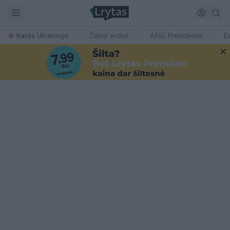
Karas Ukrainoje
Žalioji erdvė
Ačiū, Prezidente
E