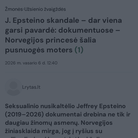
Žmonės
Užsienio žvaigždės
J. Epsteino skandale – dar viena
garsi pavardė: dokumentuose –
Norvegijos princesė šalia
pusnuogės moters
(1)
2026 m. vasario 6 d. 12:40
Lrytas.lt
Seksualinio nusikaltėlio Jeffrey Epsteino
(2019–2026) dokumentai drebina ne tik ir
daugiau žinomų asmenų. Norvegijos
žiniasklaida mirga, jog į ryšius su