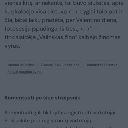
vienas kitą, ar nekentė, tai buvo siužetas, apie
kurį kalbėjo visa Lietuva <...>. Lygiai taip pat ir
čia, labai laiku pradėta, per Valentino dieną,
fotosesija įspūdinga, iš tiesų <...>“, –
tinklalaidėje „Valinskas žino“ kalbėjo žinomas
vyras.
Arūnas Valinskas
Oksana Pikul-Jasaitienė
Dominykas Dirkstys
Rodyti daugiau žymių
Komentuoti po šiuo straipsniu
Komentuoti gali tik Lrytas registruoti vartotojai.
Prisijunkite prie registruotų vartotojų