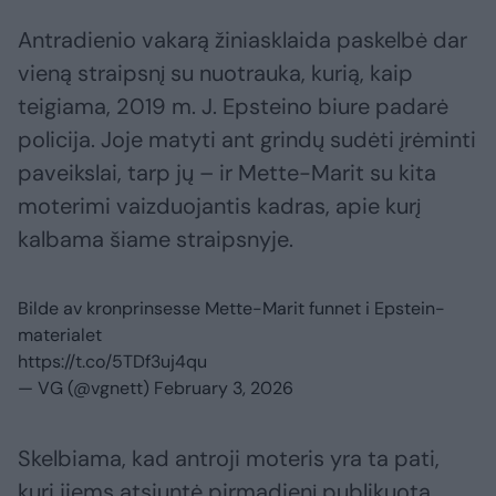
Antradienio vakarą žiniasklaida paskelbė dar
vieną straipsnį su nuotrauka, kurią, kaip
teigiama, 2019 m. J. Epsteino biure padarė
policija. Joje matyti ant grindų sudėti įrėminti
paveikslai, tarp jų – ir Mette-Marit su kita
moterimi vaizduojantis kadras, apie kurį
kalbama šiame straipsnyje.
Bilde av kronprinsesse Mette-Marit funnet i Epstein-
materialet
https://t.co/5TDf3uj4qu
— VG (@vgnett)
February 3, 2026
Skelbiama, kad antroji moteris yra ta pati,
kuri jiems atsiuntė pirmadienį publikuotą