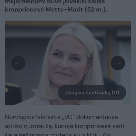
miljardieriumi buvo įsivėlusi šalies
kronprincesė Mette-Marit (52 m.).
Daugiau nuotraukų (11)
Norvegijos laikraštis „VG“ dokumentuose
aptiko nuotrauką, kurioje kronprincesė sėdi
šalia nežinomos moteris su bikiniu. Abi