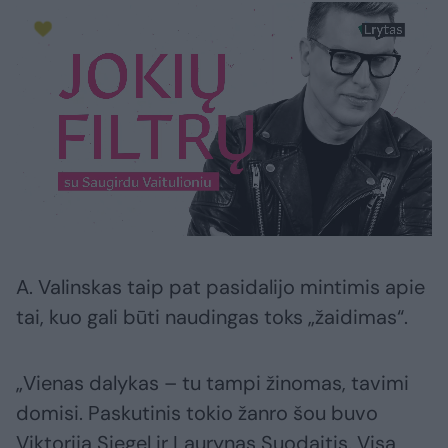
A. Valinskas taip pat pasidalijo mintimis apie
tai, kuo gali būti naudingas toks „žaidimas“.
„Vienas dalykas – tu tampi žinomas, tavimi
domisi. Paskutinis tokio žanro šou buvo
Viktorija Siegel ir Laurynas Suodaitis. Visa