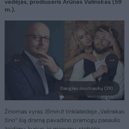
vedėjas, prodiuseris Arūnas Valinskas (59
m.).
Daugiau nuotraukų (29)
Žinomas vyras
15min.lt
tinklalaidėje „Valinskas
žino“ šią dramą pavadino pramogų pasaulio
žaidimu, kuriuo, jo manymu, stebėtis