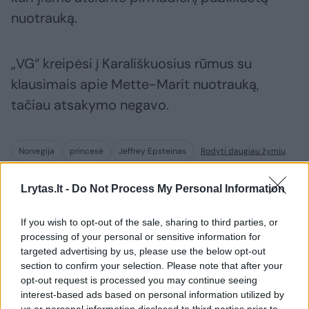
nuotrauką.
„VG“ kreipėsi į Karališkuosius rūmus su
klausimais apie Mette-Marit nuotrauką,
tačiau atsakymo negavo.
Norvegija
princesė
Jeffrey Epsteinas
Rodyti daugiau žymių
Lrytas.lt -
Do Not Process My Personal Information
Komentuoti po šiuo straipsniu
If you wish to opt-out of the sale, sharing to third parties, or
processing of your personal or sensitive information for
targeted advertising by us, please use the below opt-out
Komentuoti gali tik Lrytas registruoti vartotojai.
section to confirm your selection. Please note that after your
Prisijunkite prie registruotų vartotojų
opt-out request is processed you may continue seeing
bendruomenės ir bendraukite komentaruose!
interest-based ads based on personal information utilized by