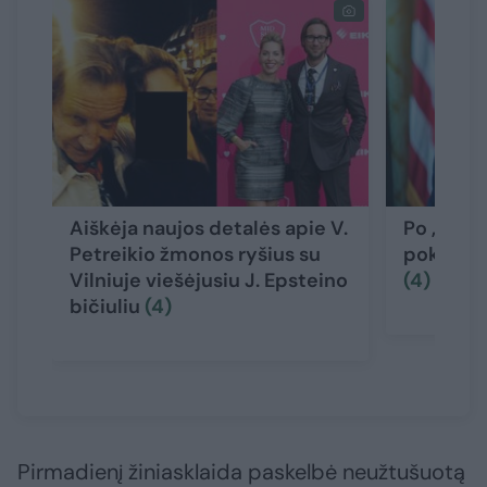
Aiškėja naujos detalės apie V.
Po „Gra
Petreikio žmonos ryšius su
pokštų –
Vilniuje viešėjusiu J. Epsteino
(4)
bičiuliu
(4)
Pirmadienį žiniasklaida paskelbė neužtušuotą