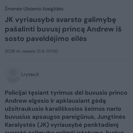
Žmonės
Užsienio žvaigždės
JK vyriausybė svarsto galimybę
pašalinti buvusį princą Andrew iš
sosto paveldėjimo eilės
2026 m. vasario 21 d. 07:00
Lrytas.lt
Policijai tęsiant tyrimus dėl buvusio princo
Andrew elgesio ir apklausiant gėdą
užsitraukusio karališkosios šeimos nario
buvusius apsaugos pareigūnus, Jungtinės
Karalystės (JK) vyriausybė penktadienį
svarstė galimybę priimti įstatymą, kuriuo