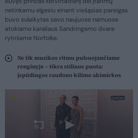
Buvęs princas ketvirtadienį dėl įtarimų
netinkamu elgesiu einant viešąsias pareigas
buvo sulaikytas savo naujuose namuose
atokiame karaliaus Sandringamo dvare
rytiniame Norfolke.
Ne tik muzikos ritmu pulsuojančiame
renginyje – tikra stiliaus puota:
įspūdingos raudono kilimo akimirkos