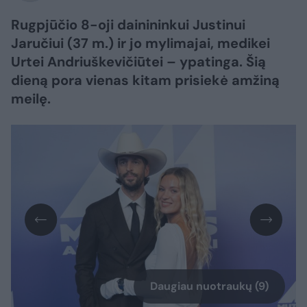
Rugpjūčio 8-oji dainininkui Justinui
Jaručiui (37 m.) ir jo mylimajai, medikei
Urtei Andriuškevičiūtei – ypatinga. Šią
dieną pora vienas kitam prisiekė amžiną
meilę.
Daugiau nuotraukų (9)