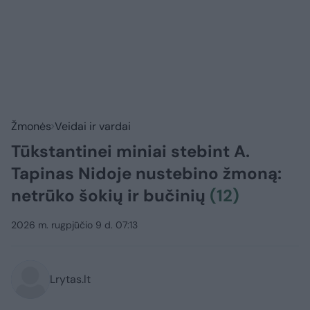
Žmonės
Veidai ir vardai
Tūkstantinei miniai stebint A.
Tapinas Nidoje nustebino žmoną:
netrūko šokių ir bučinių
(12)
2026 m. rugpjūčio 9 d. 07:13
Lrytas.lt