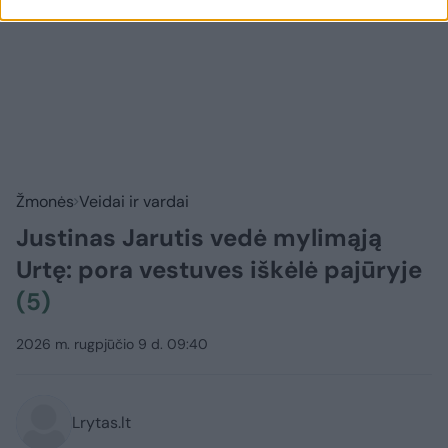
Žmonės
Veidai ir vardai
Justinas Jarutis vedė mylimąją
Urtę: pora vestuves iškėlė pajūryje
(5)
2026 m. rugpjūčio 9 d. 09:40
Lrytas.lt