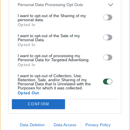
Personal Data Processing Opt Outs
I want to opt-out of the Sharing of my
Komentuoti po šiuo straipsniu
personal data.
Opted In
Komentuoti gali tik Lrytas registruoti vartotojai.
I want to opt-out of the Sale of my
Personal Data.
Prisijunkite prie registruotų vartotojų
Opted In
bendruomenės ir bendraukite komentaruose!
I want to opt-out of processing my
Personal Data for Targeted Advertising.
Opted In
Rodyti komentarus
I want to opt-out of Collection, Use,
Retention, Sale, and/or Sharing of my
Prisijungti komentatoriams
Personal Data that Is Unrelated with the
Purposes for which it was collected.
Opted Out
CONFIRM
Data Deletion
Data Access
Privacy Policy