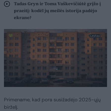
Tadas Gryn ir Toma Vaškevičiūtė grįžo į
praeitį: kodėl jų meilės istorija padėjo
ekrane?
Primename, kad pora susižadėjo 2025-ųjų
birželį.