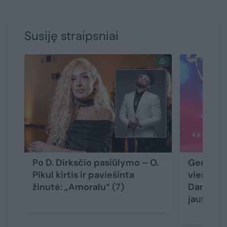
Susiję straipsniai
Po D. Dirksčio pasiūlymo – O.
Gerbėjai
Pikul kirtis ir paviešinta
viešumo
žinutė: „Amoralu“
(7)
Dambraus
jautrūs ž