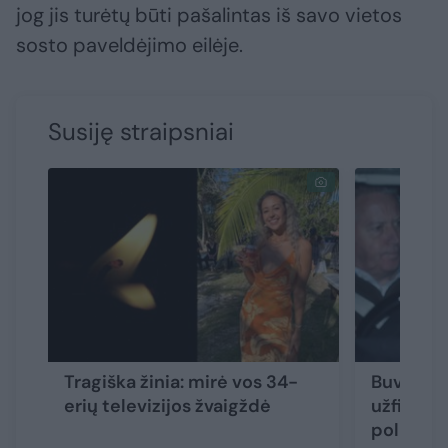
jog jis turėtų būti pašalintas iš savo vietos
sosto paveldėjimo eilėje.
Susiję straipsniai
Tragiška žinia: mirė vos 34-
Buvęs pr
erių televizijos žvaigždė
užfiksuo
policijo