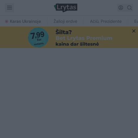
Karas Ukrainoje
Žalioji erdvė
Ačiū, Prezidente
E