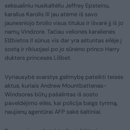
seksualiniu nusikaltėliu Jeffrey Epsteinu,
karalius Karolis III jau atėmė iš savo
jaunesniojo brolio visus titulus ir išvarė jį iš jo
namų Vindzore. Tačiau velionės karalienės
Elžbietos II sūnus vis dar yra aštuntas eilėje į
sostą ir rikiuojasi po jo sūnėno princo Harry
dukters princesės Lilibet.
Vyriausybė svarstys galimybę pateikti teisės
aktus, kuriais Andrew Mountbattenas-
Windsoras būtų pašalintas iš sosto
paveldėjimo eilės, kai policija baigs tyrimą,
naujienų agentūrai AFP sakė šaltiniai.