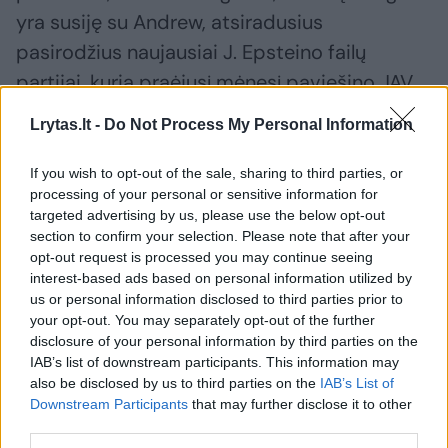
yra susiję su Andrew, atsiradusius
pasirodžius naujausiai J. Epsteino failų
partijai, kurią praėjusį mėnesį paviešino JAV
vyriausybė. Ją sudaro apie 3 mln.
Lrytas.lt -
Do Not Process My Personal Information
dokumentų.
If you wish to opt-out of the sale, sharing to third parties, or
processing of your personal or sensitive information for
A. Mountbattenas-Windsoras, kuris
targeted advertising by us, please use the below opt-out
sulaikymo dieną minėjo 66-ąjį gimtadienį, po
section to confirm your selection. Please note that after your
opt-out request is processed you may continue seeing
beveik 12 valandų trukusios apklausos
interest-based ads based on personal information utilized by
ketvirtadienio vakarą buvo paleistas iš
us or personal information disclosed to third parties prior to
your opt-out. You may separately opt-out of the further
policijos nuovados.
disclosure of your personal information by third parties on the
IAB’s list of downstream participants. This information may
also be disclosed by us to third parties on the
IAB’s List of
Jungtinės Karalystės princas Andrew
karališkoji šeima
sostas
Downstream Participants
that may further disclose it to other
Rodyti daugiau žymių
third parties.