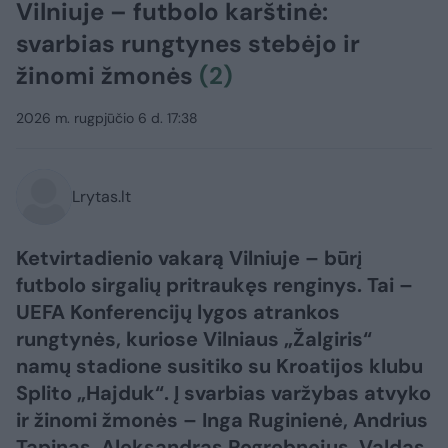
Vilniuje – futbolo karštinė:
svarbias rungtynes stebėjo ir
žinomi žmonės
(2)
2026 m. rugpjūčio 6 d. 17:38
Lrytas.lt
Ketvirtadienio vakarą Vilniuje – būrį
futbolo sirgalių pritraukęs renginys. Tai –
UEFA Konferencijų lygos atrankos
rungtynės, kuriose Vilniaus „Žalgiris“
namų stadione susitiko su Kroatijos klubu
Splito „Hajduk“. Į svarbias varžybas atvyko
ir žinomi žmonės – Inga Ruginienė, Andrius
Tapinas, Aleksandras Pogrebnojus, Valdas