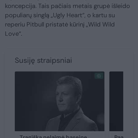
koncepcija. Tais pačiais metais grupė išleido
populiarų singlą „Ugly Heart“, o kartu su
reperiu Pitbull pristatė kūrinį „Wild Wild
Love“.
Susiję straipsniai
Tragiška nelaimė baseine
Paaiškėj