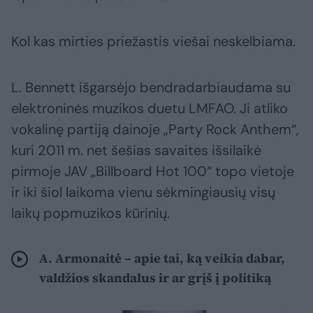
Kol kas mirties priežastis viešai neskelbiama.
L. Bennett išgarsėjo bendradarbiaudama su
elektroninės muzikos duetu LMFAO. Ji atliko
vokalinę partiją dainoje „Party Rock Anthem“,
kuri 2011 m. net šešias savaites išsilaikė
pirmoje JAV „Billboard Hot 100“ topo vietoje
ir iki šiol laikoma vienu sėkmingiausių visų
laikų popmuzikos kūrinių.
A. Armonaitė – apie tai, ką veikia dabar,
valdžios skandalus ir ar grįš į politiką