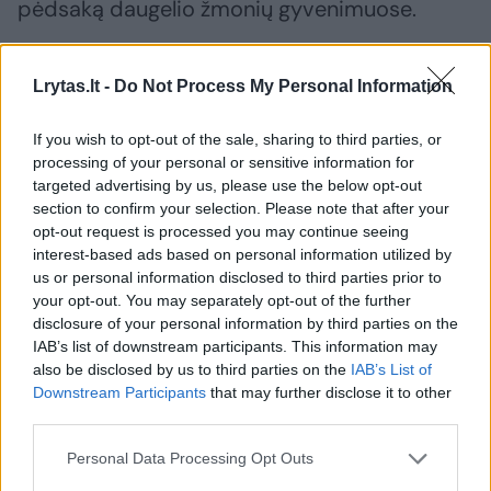
pėdsaką daugelio žmonių gyvenimuose.
„Visada branginsime meilę, juoką ir
Lrytas.lt -
Do Not Process My Personal Information
nesuskaičiuojamus prisiminimus, kuriuos ji
If you wish to opt-out of the sale, sharing to third parties, or
mums padovanojo. Jos graži siela palietė
processing of your personal or sensitive information for
daugybę žmonių, todėl jos labai trūks ir ji
targeted advertising by us, please use the below opt-out
visada liks mūsų širdyse“, – teigiama grupės
section to confirm your selection. Please note that after your
opt-out request is processed you may continue seeing
pareiškime.
interest-based ads based on personal information utilized by
us or personal information disclosed to third parties prior to
your opt-out. You may separately opt-out of the further
Jautriais žodžiais socialiniuose tinkluose su
disclosure of your personal information by third parties on the
velione atsisveikino ir buvusi grupės draugė
IAB’s list of downstream participants. This information may
also be disclosed by us to third parties on the
IAB’s List of
Aria Crescendo.
Downstream Participants
that may further disclose it to other
third parties.
„Ilsėkis ramybėje, Lauren. Mano sese, mano
Personal Data Processing Opt Outs
geriausia drauge. Negaliu patikėti, kad mūsų