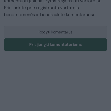
Komentuoti gali tik Lrytas registruoti vartotojai.
Prisijunkite prie registruotų vartotojų
bendruomenės ir bendraukite komentaruose!
Rodyti komentarus
Prisijungti komentatoriams