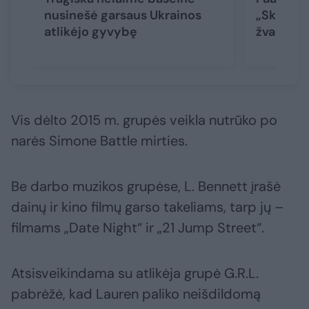
nusinešė garsaus Ukrainos
„Skambut
atlikėjo gyvybę
žvaigždės
Vis dėlto 2015 m. grupės veikla nutrūko po
narės Simone Battle mirties.
Be darbo muzikos grupėse, L. Bennett įrašė
dainų ir kino filmų garso takeliams, tarp jų –
filmams „Date Night“ ir „21 Jump Street“.
Atsisveikindama su atlikėja grupė G.R.L.
pabrėžė, kad Lauren paliko neišdildomą