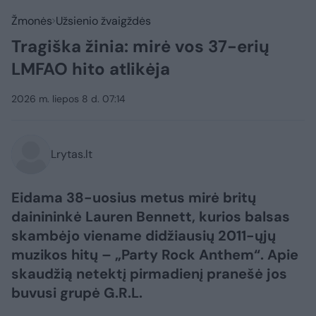
Žmonės
Užsienio žvaigždės
Tragiška žinia: mirė vos 37-erių
LMFAO hito atlikėja
2026 m. liepos 8 d. 07:14
Lrytas.lt
Eidama 38-uosius metus mirė britų
dainininkė Lauren Bennett, kurios balsas
skambėjo viename didžiausių 2011-ųjų
muzikos hitų – „Party Rock Anthem“. Apie
skaudžią netektį pirmadienį pranešė jos
buvusi grupė G.R.L.