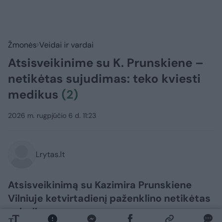
Žmonės
Veidai ir vardai
Atsisveikinime su K. Prunskiene –
netikėtas sujudimas: teko kviesti
medikus
(2)
2026 m. rugpjūčio 6 d. 11:23
Lrytas.lt
Atsisveikinimą su Kazimira Prunskiene
Vilniuje ketvirtadienį paženklino netikėtas
sujudimas.