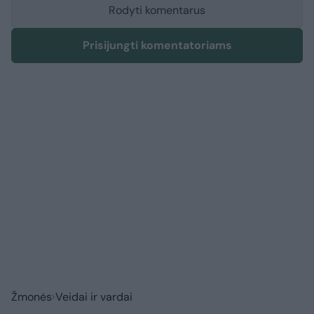
Rodyti komentarus
Prisijungti komentatoriams
Žmonės
Veidai ir vardai