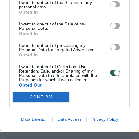
I want to opt-out of the Sharing of my
personal data.
nebėra kartu. Kalbėjomės vos prieš savaitę ir
Opted In
nė neįsivaizdavau, kad tai bus paskutinis
I want to opt-out of the Sale of my
mūsų pokalbis. Myliu tave ir amžinai tavęs
Personal Data.
Opted In
ilgėsiuosi“, – rašė ji.
I want to opt-out of processing my
Personal Data for Targeted Advertising.
Opted In
mirė
dainininkė
grupė
Rodyti daugiau žymių
I want to opt-out of Collection, Use,
Retention, Sale, and/or Sharing of my
Personal Data that Is Unrelated with the
Purposes for which it was collected.
Opted Out
Komentuoti po šiuo straipsniu
CONFIRM
Komentuoti gali tik Lrytas registruoti vartotojai.
Prisijunkite prie registruotų vartotojų
Data Deletion
Data Access
Privacy Policy
bendruomenės ir bendraukite komentaruose!