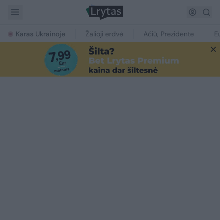
Karas Ukrainoje
Žalioji erdvė
Ačiū, Prezidente
E