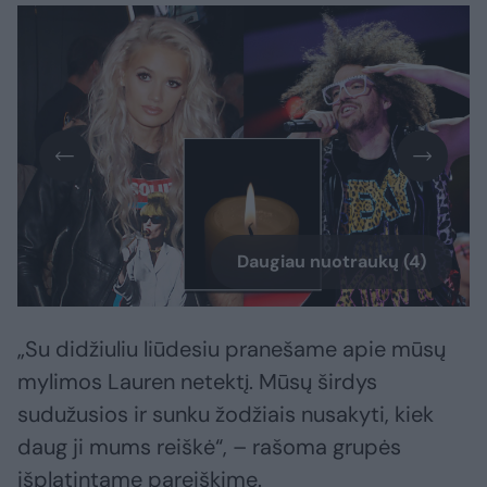
Daugiau nuotraukų (4)
„Su didžiuliu liūdesiu pranešame apie mūsų
mylimos Lauren netektį. Mūsų širdys
sudužusios ir sunku žodžiais nusakyti, kiek
daug ji mums reiškė“, – rašoma grupės
išplatintame pareiškime.