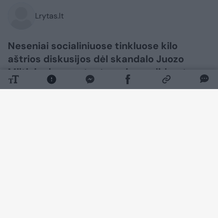
Lrytas.lt
Neseniai socialiniuose tinkluose kilo
aštrios diskusijos dėl skandalo Juozo
Miltinio dramos teatre – jame dirbantys
aktoriai prabilo apie galimą mobingą.
Dabar šia tema pasisakė poetė Rūta
Survilaitė, kuri paviešino atvirą laišką.