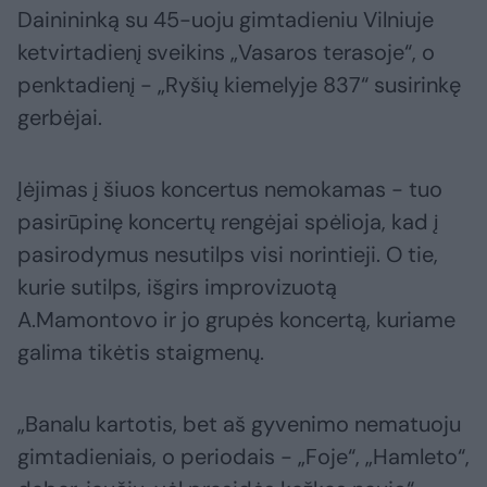
Dainininką su 45-uoju gimtadieniu Vilniuje
ketvirtadienį sveikins „Vasaros terasoje“, o
penktadienį - „Ryšių kiemelyje 837“ susirinkę
gerbėjai.
Įėjimas į šiuos koncertus nemokamas - tuo
pasirūpinę koncertų rengėjai spėlioja, kad į
pasirodymus nesutilps visi norintieji. O tie,
kurie sutilps, išgirs improvizuotą
A.Mamontovo ir jo grupės koncertą, kuriame
galima tikėtis staigmenų.
„Banalu kartotis, bet aš gyvenimo nematuoju
gimtadieniais, o periodais - „Foje“, „Hamleto“,