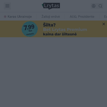
Karas Ukrainoje
Žalioji erdvė
Ačiū, Prezidente
E