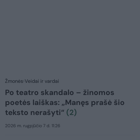
Žmonės
Veidai ir vardai
Po teatro skandalo – žinomos
poetės laiškas: „Manęs prašė šio
teksto nerašyti“
(2)
2026 m. rugpjūčio 7 d. 11:26