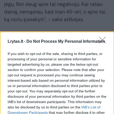
jėgų. Bet daug apie tai negalvoju. Kai rašau
dainą, nemąstau, kad man 45-eri, o apie tai,
ką noriu pasakyti“, - sakė atlikėjas.
Andrius Mamontovas
Gimtadienis
MacBook Pro
Lrytas.lt -
Do Not Process My Personal Information
If you wish to opt-out of the sale, sharing to third parties, or
processing of your personal or sensitive information for
Komentuoti po šiuo straipsniu
targeted advertising by us, please use the below opt-out
section to confirm your selection. Please note that after your
Komentuoti gali tik Lrytas registruoti vartotojai.
opt-out request is processed you may continue seeing
interest-based ads based on personal information utilized by
Prisijunkite prie registruotų vartotojų
us or personal information disclosed to third parties prior to
bendruomenės ir bendraukite komentaruose!
your opt-out. You may separately opt-out of the further
disclosure of your personal information by third parties on the
IAB’s list of downstream participants. This information may
Rodyti komentarus
also be disclosed by us to third parties on the
IAB’s List of
Downstream Participants
that may further disclose it to other