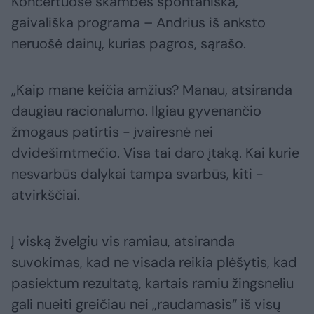
Koncertuose skambės spontaniška,
gaivališka programa – Andrius iš anksto
neruošė dainų, kurias pagros, sąrašo.
„Kaip mane keičia amžius? Manau, atsiranda
daugiau racionalumo. Ilgiau gyvenančio
žmogaus patirtis - įvairesnė nei
dvidešimtmečio. Visa tai daro įtaką. Kai kurie
nesvarbūs dalykai tampa svarbūs, kiti -
atvirkščiai.
Į viską žvelgiu vis ramiau, atsiranda
suvokimas, kad ne visada reikia plėšytis, kad
pasiektum rezultatą, kartais ramiu žingsneliu
gali nueiti greičiau nei „raudamasis“ iš visų