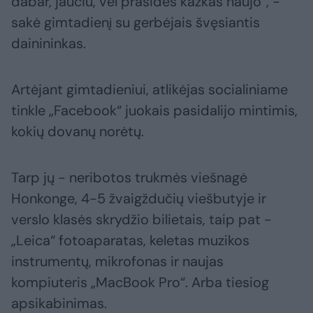
dabar, jaučiu, vėl prasidės kažkas naujo“, -
sakė gimtadienį su gerbėjais švęsiantis
dainininkas.
Artėjant gimtadieniui, atlikėjas socialiniame
tinkle „Facebook“ juokais pasidalijo mintimis,
kokių dovanų norėtų.
Tarp jų - neribotos trukmės viešnagė
Honkonge, 4-5 žvaigždučių viešbutyje ir
verslo klasės skrydžio bilietais, taip pat -
„Leica“ fotoaparatas, keletas muzikos
instrumentų, mikrofonas ir naujas
kompiuteris „MacBook Pro“. Arba tiesiog
apsikabinimas.