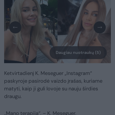
Daugiau nuotraukų (5)
Ketvirtadienį K. Meseguer „Instagram“
paskyroje pasirodė vaizdo įrašas, kuriame
matyti, kaip ji guli lovoje su nauju širdies
draugu.
„Mano terapija“, – K. Meseguer.