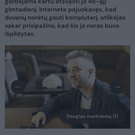
gerbėjams kartu atšvęsti jo 45-ąjį
gimtadienį. Internete pajuokavęs, kad
dovanų norėtų gauti kompiuterį, atlikėjas
vakar prisipažino, kad šis jo noras buvo
išpildytas.
Daugiau nuotraukų (1)