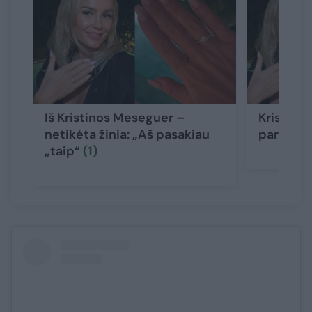
Iš Kristinos Meseguer –
Kristina
netikėta žinia: „Aš pasakiau
parodė n
„taip“
(1)