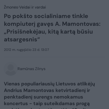
Žmonės
Veidai ir vardai
Po pokšto socialiniame tinkle
kompiuterį gavęs A. Mamontovas:
„Prisišnekėjau, kitą kartą būsiu
atsargesnis“
2012 m. rugpjūčio 23 d. 13:07
Ramūnas Zilnys
Vienas populiariausių Lietuvos atlikėjų
Andrius Mamontovas ketvirtadienį ir
penktadienį surengs nemokamus
koncertus - taip suteikdamas progą