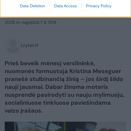
vaizdeliu iš lovos: šalia – naujas
Data Deletion
Data Access
Privacy Policy
mylimasis
(5)
2026 m. rugpjūčio 7 d. 13:14
Lrytas.lt
Prieš beveik mėnesį verslininkė,
nuomonės formuotoja Kristina Meseguer
pranešė stulbinančią žinią – jos širdį šildo
nauji jausmai. Dabar žinoma moteris
nusprendė pasirodyti su nauju mylimuoju,
socialiniuose tinkluose paviešindama
vaizo įrašaus.