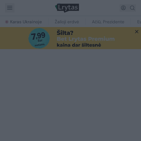
Karas Ukrainoje
Žalioji erdvė
Ačiū, Prezidente
E