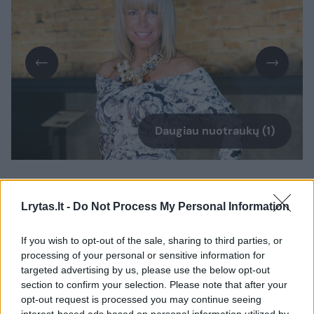
Daugiau nuotraukų (1)
Penktadienio vakarą ji leido kolegų būryje.
Lietuvos Didžiosios kunigaikštystės Valdovų
Lrytas.lt -
Do Not Process My Personal Information
rūmuose vyko Lietuvos advokatūros 95-erių
If you wish to opt-out of the sale, sharing to third parties, or
metų veiklos sukakties šventė.
processing of your personal or sensitive information for
targeted advertising by us, please use the below opt-out
section to confirm your selection. Please note that after your
Šviesiomis gėlėmis marginta ilga suknelė
opt-out request is processed you may continue seeing
interest-based ads based on personal information utilized by