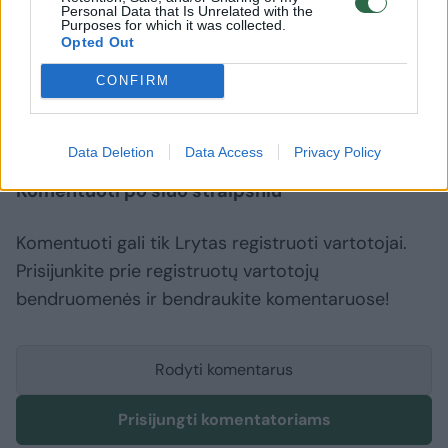
Personal Data that Is Unrelated with the
krūvą pinigų.
Purposes for which it was collected.
Opted Out
CONFIRM
Lietuvos advokatūra
Svetlana Pronina
LDK valdovų rūmai
Data Deletion
Data Access
Privacy Policy
Komentuoti po šiuo straipsniu
Komentuoti gali tik Lrytas registruoti vartotojai.
Prisijunkite prie registruotų vartotojų
bendruomenės ir bendraukite komentaruose!
Rodyti komentarus
Prisijungti komentatoriams