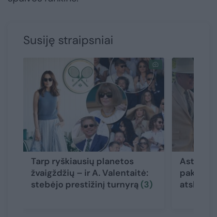
Susiję straipsniai
Tarp ryškiausių planetos
Asta Val
žvaigždžių – ir A. Valentaitė:
pakerėjo
stebėjo prestižinį turnyrą
(3)
atskleid