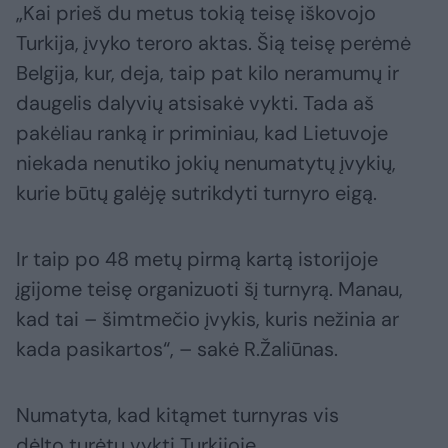
„Kai prieš du metus tokią teisę iškovojo
Turkija, įvyko teroro aktas. Šią teisę perėmė
Belgija, kur, deja, taip pat kilo neramumų ir
daugelis dalyvių atsisakė vykti. Tada aš
pakėliau ranką ir priminiau, kad Lietuvoje
niekada nenutiko jokių nenumatytų įvykių,
kurie būtų galėję sutrikdyti turnyro eigą.
Ir taip po 48 metų pirmą kartą istorijoje
įgijome teisę organizuoti šį turnyrą. Manau,
kad tai – šimtmečio įvykis, kuris nežinia ar
kada pasikartos“, – sakė R.Žaliūnas.
Numatyta, kad kitąmet turnyras vis
dėlto turėtų vykti Turkijoje.