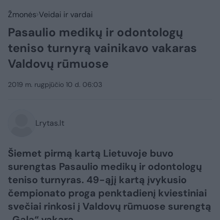
Žmonės
Veidai ir vardai
Pasaulio medikų ir odontologų
teniso turnyrą vainikavo vakaras
Valdovų rūmuose
2019 m. rugpjūčio 10 d. 06:03
Lrytas.lt
Šiemet pirmą kartą Lietuvoje buvo
surengtas Pasaulio medikų ir odontologų
teniso turnyras. 49-ąjį kartą įvykusio
čempionato proga penktadienį kviestiniai
svečiai rinkosi į Valdovų rūmuose surengtą
„Gala“ vakarą.