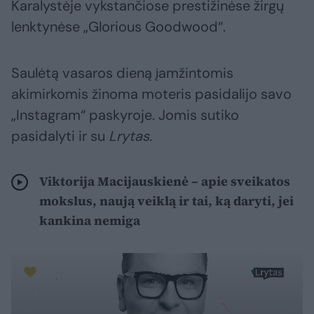
Karalystėje vykstančiose prestižinėse žirgų
lenktynėse „Glorious Goodwood“.
Saulėtą vasaros dieną įamžintomis
akimirkomis žinoma moteris pasidalijo savo
„Instagram“ paskyroje. Jomis sutiko
pasidalyti ir su
Lrytas.
Viktorija Macijauskienė – apie sveikatos
mokslus, naują veiklą ir tai, ką daryti, jei
kankina nemiga