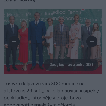
Daugiau nuotraukų (98)
Turnyre dalyvavo virš 300 medicinos
atstovų iš 29 šalių, na, o labiausiai nusipelnę
penktadienį, istorinėje vietoje, buvo
apdovanoti pergalę žyminčiomis