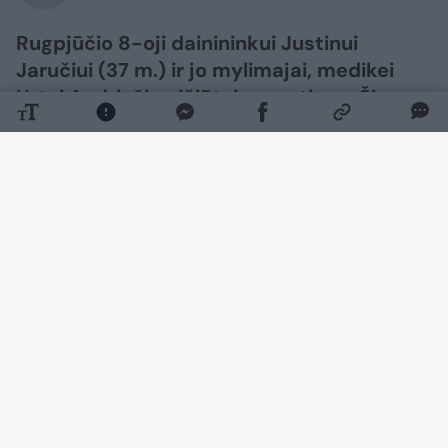
Rugpjūčio 8-oji dainininkui Justinui
Jaručiui (37 m.) ir jo mylimajai, medikei
Urtei Andriuškevičiūtei – ypatinga. Šią
dieną pora vienas kitam prisiekė amžiną
meilę.
Daugiau nuotraukų (9)