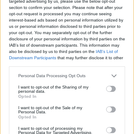
Sąjungos atstovai
targeted advertising by us, please use the below opt-out
section to confirm your selection. Please note that after your
opt-out request is processed you may continue seeing
Lietuvos gydytojų teniso sąjungos valdybą
interest-based ads based on personal information utilized by
us or personal information disclosed to third parties prior to
sudaro: profesorius R.Žaliūnas, sąjungos
your opt-out. You may separately opt-out of the further
įkūrėjas neurologas fizinės reabilitacijos
disclosure of your personal information by third parties on the
IAB’s list of downstream participants. This information may
gydytojas Jonas Girskis, organizacinio
also be disclosed by us to third parties on the
IAB’s List of
komiteto atstovas Aidas Valiukevičius,
Downstream Participants
that may further disclose it to other
third parties.
šeimos gydytojas Martynas Jocys ir Kauno
Implantologijos klinikos direktorius, docentas
Personal Data Processing Opt Outs
Juozas Jonaitis.
I want to opt-out of the Sharing of my
personal data.
Opted In
Mūsų šalies gydytojų teniso sąjungos garbės
I want to opt-out of the Sale of my
nariai: Lietuvos Respublikos Seimo
Personal Data.
Opted In
vicepirmininkas Gediminas Kirkilas, Lietuvos
I want to opt-out of processing my
inžinierius kibernetikas Vytautas
Personal Data for Targeted Advertising.