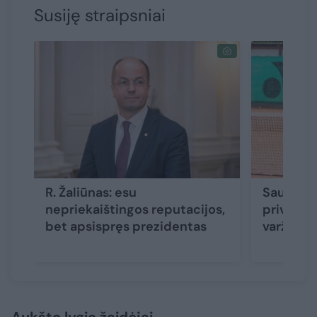
Susiję straipsniai
R. Žaliūnas: esu
Saugumo 
nepriekaištingos reputacijos,
privilioj
bet apsispręs prezidentas
varžybas