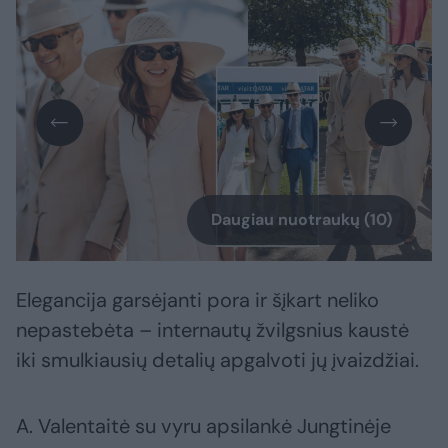
Daugiau nuotraukų (10)
Elegancija garsėjanti pora ir šįkart neliko
nepastebėta – internautų žvilgsnius kaustė
iki smulkiausių detalių apgalvoti jų įvaizdžiai.
A. Valentaitė su vyru apsilankė Jungtinėje