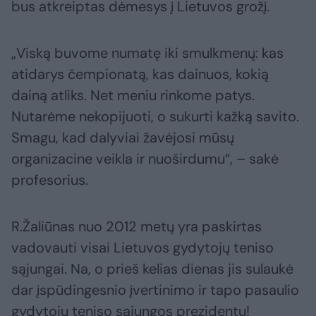
bus atkreiptas dėmesys į Lietuvos grožį.
„Viską buvome numatę iki smulkmenų: kas
atidarys čempionatą, kas dainuos, kokią
dainą atliks. Net meniu rinkome patys.
Nutarėme nekopijuoti, o sukurti kažką savito.
Smagu, kad dalyviai žavėjosi mūsų
organizacine veikla ir nuoširdumu“, – sakė
profesorius.
R.Žaliūnas nuo 2012 metų yra paskirtas
vadovauti visai Lietuvos gydytojų teniso
sąjungai. Na, o prieš kelias dienas jis sulaukė
dar įspūdingesnio įvertinimo ir tapo pasaulio
gydytojų teniso sąjungos prezidentu!