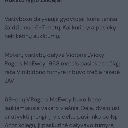
Aukšto lygio žaidėjai
Varžybose dalyvauja gydytojai, kurie tenisą
žaidžia nuo 6-7 metų. Kai kurie yra pasiekę
neįtikėtinų aukštumų.
Moterų varžybų dalyvė Victoria „Vicky“
Rogers McEwoy 1968 metais pasiekė trečiąjį
ratą Vimbldono turnyre ir buvo trečia raketė
JAV.
69-erių V.Rogers McEwoy buvo bene
laukiamiausia vakaro viešnia. Deja, dvejojusi
ar atvykti į renginį, vis dėlto pasirinko poilsį.
Anot kolegų, ji paskutinė dalyvavo turnyre,