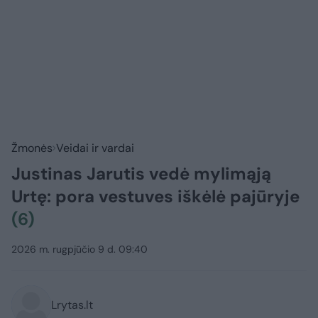
Žmonės
Veidai ir vardai
Justinas Jarutis vedė mylimąją
Urtę: pora vestuves iškėlė pajūryje
(6)
2026 m. rugpjūčio 9 d. 09:40
Lrytas.lt