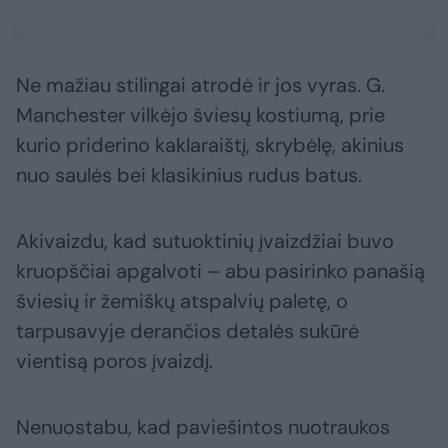
Ne mažiau stilingai atrodė ir jos vyras. G.
Manchester vilkėjo šviesų kostiumą, prie
kurio priderino kaklaraištį, skrybėlę, akinius
nuo saulės bei klasikinius rudus batus.
Akivaizdu, kad sutuoktinių įvaizdžiai buvo
kruopščiai apgalvoti – abu pasirinko panašią
šviesių ir žemiškų atspalvių paletę, o
tarpusavyje derančios detalės sukūrė
vientisą poros įvaizdį.
Nenuostabu, kad paviešintos nuotraukos