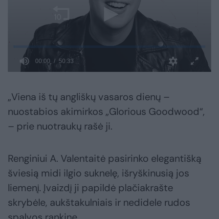
„Viena iš tų angliškų vasaros dienų –
nuostabios akimirkos „Glorious Goodwood“,
– prie nuotraukų rašė ji.
Renginiui A. Valentaitė pasirinko elegantišką
šviesią midi ilgio suknelę, išryškinusią jos
liemenį. Įvaizdį ji papildė plačiakrašte
skrybėle, aukštakulniais ir nedidele rudos
spalvos rankine.