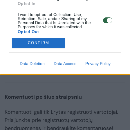
Opted In
Kaminskas, Lietuvos socialdemokratų
partijos narys Juozas Olekas, diplomatas
I want to opt-out of Collection, Use,
Retention, Sale, and/or Sharing of my
Vygaudas Ušackas, Olimpinių žaidynių
Personal Data that Is Unrelated with the
Purposes for which it was collected.
čempionas ir rekordininkas lengvaatletis
Opted Out
Virgilijus Alekna bei europarlamentaras
CONFIRM
Zigmantas Balčytis.
Data Deletion
Data Access
Privacy Policy
renginys
^Instant
LDK valdovų rūmai
Rodyti daugiau žymių
Komentuoti po šiuo straipsniu
Komentuoti gali tik Lrytas registruoti vartotojai.
Prisijunkite prie registruotų vartotojų
bendruomenės ir bendraukite komentaruose!