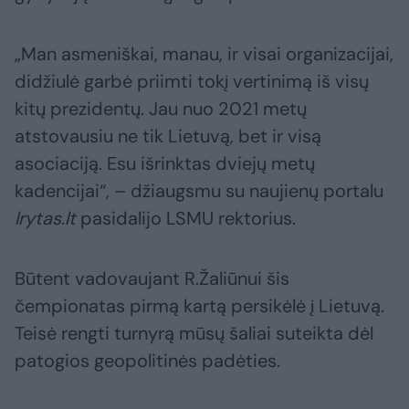
„Man asmeniškai, manau, ir visai organizacijai,
didžiulė garbė priimti tokį vertinimą iš visų
kitų prezidentų. Jau nuo 2021 metų
atstovausiu ne tik Lietuvą, bet ir visą
asociaciją. Esu išrinktas dviejų metų
kadencijai“, – džiaugsmu su naujienų portalu
lrytas.lt
pasidalijo LSMU rektorius.
Būtent vadovaujant R.Žaliūnui šis
čempionatas pirmą kartą persikėlė į Lietuvą.
Teisė rengti turnyrą mūsų šaliai suteikta dėl
patogios geopolitinės padėties.