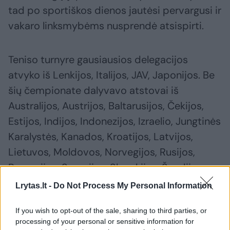
tad po sportiškos dienos jautėsi pervargusi ir
vakaro linksmybėms nusprendė atsispirti.
Teniso turnyre gausiausios delegacijos
atvyko iš Lenkijos, Italijos, JAV, Japonijos. Be
šių čempionate dalyvavo atstovai iš
Australijos, Austrijos, Baltarusijos, Čekijos,
Estijos, Indijos, Indonezijos, Izraelio, Jungtinės
Karalystės, Kanados, Kroatijos, Latvijos,
Lietuvos, Moldovos, Norvegijos, Rusijos,
Rumunijos, Suomijos, Slovakijos, Švedijos,
Taivano, Turkijos, Ukrainos, Vengrijos ir
Lrytas.lt -
Do Not Process My Personal Information
Vokietijos.
If you wish to opt-out of the sale, sharing to third parties, or
processing of your personal or sensitive information for