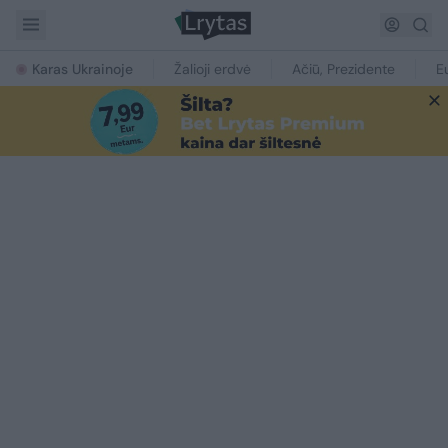
Karas Ukrainoje
Žalioji erdvė
Ačiū, Prezidente
E