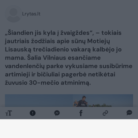
Lrytas.lt
„Šiandien jis kyla į žvaigždes“, – tokiais
jautriais žodžiais apie sūnų Motiejų
Lisauską trečiadienio vakarą kalbėjo jo
mama. Šalia Vilniaus esančiame
vandenlenčių parke vykusiame susibūrime
artimieji ir bičiuliai pagerbė netikėtai
žuvusio 30-mečio atminimą.