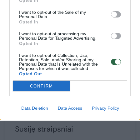
Opted In
pasakojo, ką nuveikė Nidoje ir kokiomis
dovanomis pasilepino.
I want to opt-out of the Sale of my
Personal Data.
Opted In
„Paminėjome simboliškai. Su dukrytėmis
I want to opt-out of processing my
Personal Data for Targeted Advertising.
kartu važiavome į Nidą, aplankėme vietas,
Opted In
kuriose prieš 10 metų džiaugėmės sumainę
I want to opt-out of Collection, Use,
Retention, Sale, and/or Sharing of my
aukso žiedus. Bažnyčioje uždegėme žvakutes.
Personal Data that Is Unrelated with the
Purposes for which it was collected.
Opted Out
Na, o kaip akcentą prisiminimui, visi keturi
CONFIRM
pasidovanojome gintaro apyrankes“, –
naujienų portalui
lrytas.lt
pasakojo A.Rimiškis.
Data Deletion
Data Access
Privacy Policy
Susiję straipsniai