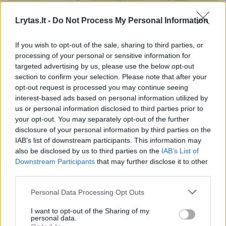
Lrytas.lt -
Do Not Process My Personal Information
Daugiau nuotraukų (10)
If you wish to opt-out of the sale, sharing to third parties, or
processing of your personal or sensitive information for
targeted advertising by us, please use the below opt-out
Rimiškių šeima simbolinėje vietoje atšventė ypatingą
section to confirm your selection. Please note that after your
sukaktį.
opt-out request is processed you may continue seeing
Asmeninio archyvo nuotr.
interest-based ads based on personal information utilized by
us or personal information disclosed to third parties prior to
your opt-out. You may separately opt-out of the further
Kartu gyvename 15 metų , o kiekvieną dieną
disclosure of your personal information by third parties on the
bendraujant su Vaida... lyg pirmas
IAB’s list of downstream participants. This information may
also be disclosed by us to third parties on the
IAB’s List of
pasimatymas, begalinis susižavėjimas ir vis
Downstream Participants
that may further disclose it to other
naujo atradimas“, – šalia jaukių kadrų iš
third parties.
Nidos rašė A.Rimiškis
Personal Data Processing Opt Outs
I want to opt-out of the Sharing of my
Naujienų portalui
lrytas.lt
dainininkas
personal data.