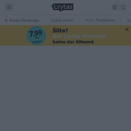
Karas Ukrainoje
Žalioji erdvė
Ačiū, Prezidente
E